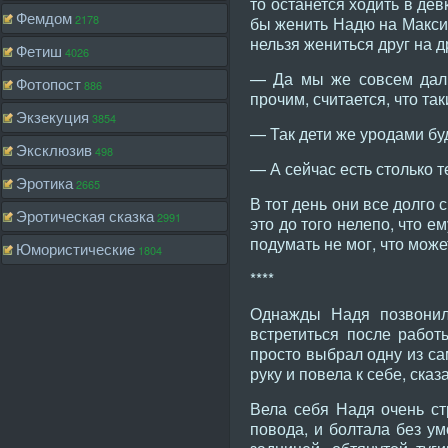
то останется ходить в дев
Фемдом
2178
бы женить Надю на Максим
нельзя жениться друг на д
Фетиш
4026
— Да мы же совсем дальн
Фотопост
886
прочим, считается, что та
Экзекуция
3854
— Так дети же уродами буд
Эксклюзив
498
— А сейчас есть столько т
Эротика
2665
В тот день они все долго
Эротическая сказка
2991
это до того нелепо, что е
подумать не мог, что мож
Юмористические
1804
****
Однажды Надя позвонил
встретиться после работ
просто выбрал одну из са
руку и повела к себе, ска
Вела себя Надя очень ст
повода, и болтала без ум