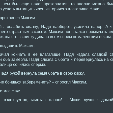
а нем был еще надет презерватив, то вполне можно бы
до успеть вытащить член из горячего влагалища Нади.
прохрипел Максим.
обы ослабить хватку, Надя наоборот, усилила напор. А 
 него страстным засосом. Максим попытался промычать ил
 вжала его в спинку дивана всем своим немаленьким весом.
 выдавить Максим.
начал кончать в ее влагалище. Надя издала сладкий с
и оба замерли. Надя слезла с брата и перевернулась на с
галища сочилась сперма.
Надя рукой вернула семя брата в свою киску.
е боишься забеременеть? – спросил Максим.
ветила Надя.
 вздохнул он, замотав головой. – Может лучше я домой