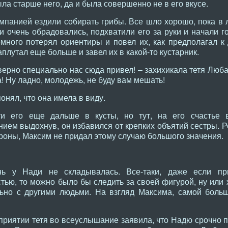
ла старше него, да и была совершенно не в его вкусе.
панией ездили собирать грибы. Все шло хорошо, пока в 
 очень обрадовались, подхватили его за руки и начали го
емного потерял ориентиры и повел их, как предполагал к
плутал еще больше и завел их в какой-то кустарник.
верно специально нас сюда привел! – захихикала тетя Люба.
! Ну ладно, молодежь, не буду вам мешать!
онял, что она имела в виду.
и его еще дальше в кусты, но тут, на его счастье в
нием выдохнув, он избавился от крепких объятий сестры. Р
ороны, Максим не придал этому случаю большого значения.
ь у Нади не складывалась. Все-таки, даже если пр
ью, то можно было бы следить за своей фигурой, ну или 
льно с другими людьми. На взгляд Максима, самой бол
риятии тетя во всеуслышание заявила, что Надю срочно п