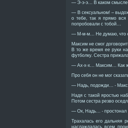
— Э-э-э… В каком смысле?
— В сексуальном! – выдох
о тебе, так я прямо вся
попробовали с тобой…
— М-м-м… Не думаю, что 
Максим не смог договорить
В то же время ее руки на
футболку. Сестра прижалас
— Ах-х-х… Максим… Как же
Про себя он не мог сказат
— Надь, подожди… - Макси
Надя с такой яростью наб
Потом сестра резво оседл
— Ох, Надь… - простонал
Трахалась его дальняя р
наслаждалась всем прои