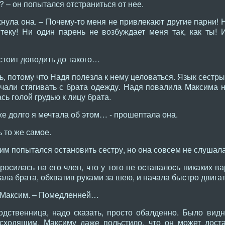
 – он попытался отстраниться от нее.
нула она. – Почему-то меня не привлекают другие парни! 
 теку! Ни один парень не возбуждает меня так, как ты!
стоит доводить до такого…
, потому что Надя полезла к нему целоваться. Язык сестры 
чали стягивать с брата одежду. Надя повалила Максима н
ь голой грудью к лицу брата.
 долго я мечтала об этом… - прошептала она.
ь то же самое.
м попытался остановить сестру, но она совсем не слушала
росилась на его член, что у того не оставалось никаких ва
ала брата, обхватив руками за шею, и начала быстро двигат
 Максим. – Помедленней…
одственница, надо сказать, просто обалденно. Было видн
сходящим. Максиму даже польстило, что он может доста