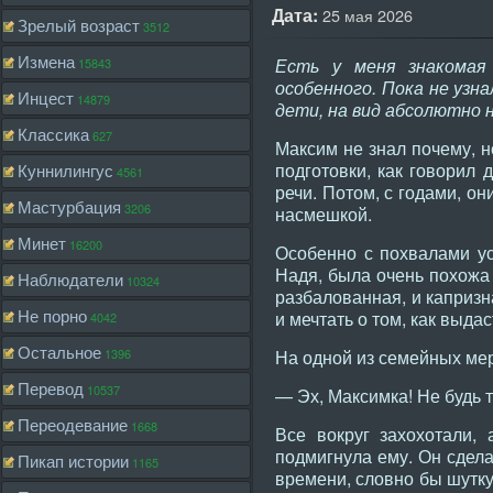
Дата:
25 мая 2026
Зрелый возраст
3512
Измена
Есть у меня знакомая 
15843
особенного. Пока не узна
Инцест
14879
дети, на вид абсолютно н
Классика
627
Максим не знал почему, н
подготовки, как говорил
Куннилингус
4561
речи. Потом, с годами, он
Мастурбация
3206
насмешкой.
Минет
16200
Особенно с похвалами ус
Надя, была очень похожа 
Наблюдатели
10324
разбалованная, и капризн
Не порно
и мечтать о том, как выдас
4042
Остальное
1396
На одной из семейных ме
Перевод
10537
— Эх, Максимка! Не будь 
Переодевание
1668
Все вокруг захохотали,
подмигнула ему. Он сдела
Пикап истории
1165
времени, словно бы шутку