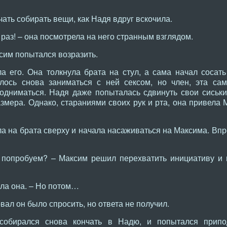
чать собирать вещи, как Надя вдруг вскочила.
раз! – она посмотрела на него странным взглядом.
сим попытался возразить.
а его. Она толкнула брата на стул, а сама начал сосат
лось снова заниматься с ней сексом, но член, эта сам
подниматься. Надя даже попыталась сдвинуть свои сиськи
азмера. Однако, стараниями своих рук и рта, она привела
а на брата сверху и начала насаживаться на Максима. Впро
 попробуем? – Максим решил перехватить инициативу и
ла она. – Но потом…
вал он было спросить, но ответа не получил.
собирался снова кончать в Надю, и попытался припод