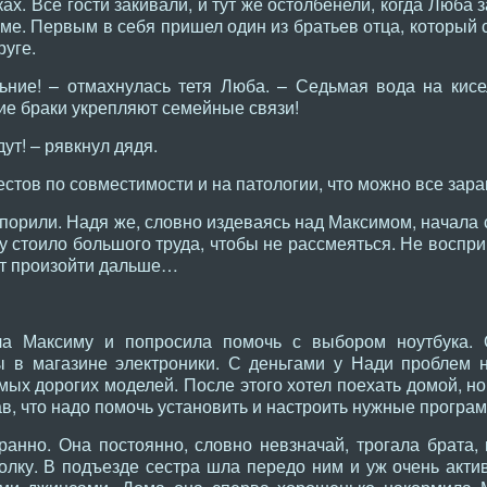
ках. Все гости закивали, и тут же остолбенели, когда Люба
е. Первым в себя пришел один из братьев отца, который с
руге.
ие! – отмахнулась тетя Люба. – Седьмая вода на кисел
кие браки укрепляют семейные связи!
ут! – рявкнул дядя.
естов по совместимости и на патологии, что можно все зар
 спорили. Надя же, словно издеваясь над Максимом, начала 
му стоило большого труда, чтобы не рассмеяться. Не воспри
ет произойти дальше…
а Максиму и попросила помочь с выбором ноутбука. 
ы в магазине электроники. С деньгами у Нади проблем 
мых дорогих моделей. После этого хотел поехать домой, но
зав, что надо помочь установить и настроить нужные програ
ранно. Она постоянно, словно невзначай, трогала брата,
олку. В подъезде сестра шла передо ним и уж очень акти