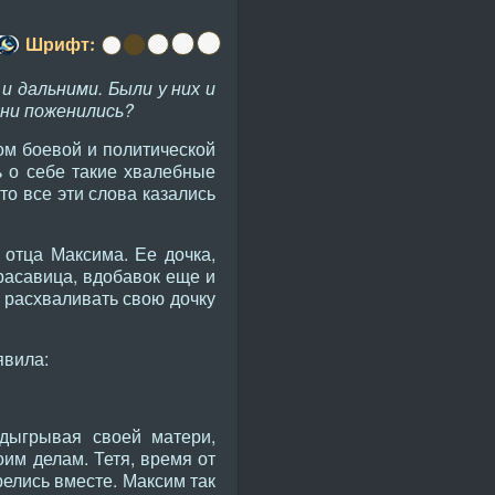
Шрифт:
и дальними. Были у них и
они поженились?
ом боевой и политической
ь о себе такие хвалебные
 то все эти слова казались
отца Максима. Ее дочка,
расавица, вдобавок еще и
 расхваливать свою дочку
явила:
одыгрывая своей матери,
оим делам. Тетя, время от
релись вместе. Максим так