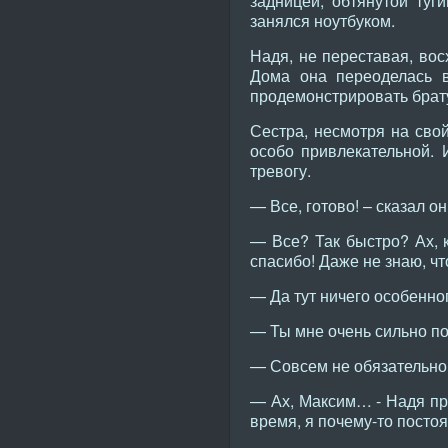
задницей, обтянутой ту
занялся ноутбуком.
Надя, не переставая, во
Дома она переоделась в
продемонстрировать брату 
Сестра, несмотря на сво
особо привлекательной.
тревогу.
— Все, готово! – сказал о
— Все? Так быстро? Ах, к
спасибо! Даже не знаю, чт
— Да тут ничего особенно
— Ты мне очень сильно по
— Совсем не обязательно!
— Ах, Максим… - Надя пр
время, я почему-то посто