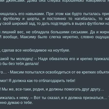
гими джинсами. Дома она сперва хорошенько накормила 
схищалась его навыками. При этом как будто пыталась пр
 футболку и шорты, и постоянно то нагибалась, то на
свой широкий зад, то дать подглядеть в вырез футболки на
й лишний вес, не обладала большими сиськами. Да и жир
 И вообще, Максиму было слегка неуютно, словно ощуща
н, сделав все необходимое на ноутбуке.
акой ты молодец! – Надя обхватила его и крепко прижала
о бы без тебя делала!
го… - Максим попытался освободиться от ее крепких объяти
мог! Я должна как-то отблагодарить тебя!
 Мы же, все-таки, родня, и должны помогать друг другу…
ижалась к нему. – Вот ты сказал, и я должна признаться
янно думаю о тебе.