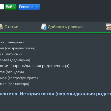
Регистрация
Статьи
Добавить рассказ
ая (отец/дочь)
ая (сестра/два брата)
ья (мать/сын)
ертая (дед/внучка)
пятая (парень/дальняя родственница)
ая (отец/дочь)
мая (сестра/три брата)
мая (брат/сестра)
ектива. История пятая (парень/дальняя родст