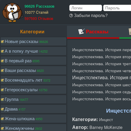
96626 Рассказов
10377 Cтатей
Забыли пароль?
597593 Отзывов
Категории
Рассказы
Новые рассказы
96626
Инцестспектива. История перв
А в попку лучше
14252
Инцестспектива. История втор
В первый раз
6595
Инцестспектива. История трет
Ваши рассказы
Инцестспектива. История четв
6620
Инцестспектива. История 
Восемнадцать лет
5372
Инцестспектива. История шест
Гетеросексуалы
10750
Инцестспектива. История седь
Инцестспектива. История вось
Группа
16477
Драма
Инцестсп
4157
Жена-шлюшка
Категории:
Инцест
4950
Автор:
Barney McKenzie
Женомужчины
2602