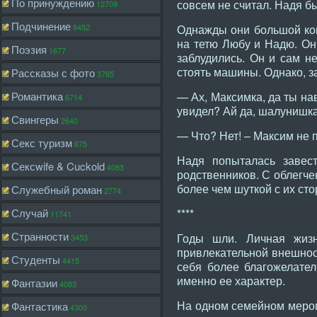
По принуждению
совсем не считал. Надя бы
12709
Подчинение
9452
Однажды они большой ком
на тетю Любу и Надю. Они
Поэзия
1677
заблудились. Он и сам н
стоять машины. Однако, за
Рассказы с фото
3765
Романтика
— Ах, Максимка, да ты на
6714
увидел? Ай да, шалунишка
Свингеры
2640
— Что? Нет! – Максим не п
Секс туризм
875
Надя попыталась завест
Сексwife & Cuckold
4083
родственников. С облегче
более чем шуткой с их ст
Служебный роман
2774
Случай
****
11741
Странности
Годы шли. Личная жизн
3453
привлекательной внешност
Студенты
4415
себя более благожелате
именно ее характер.
Фантазии
4083
На одном семейном мероп
Фантастика
4300