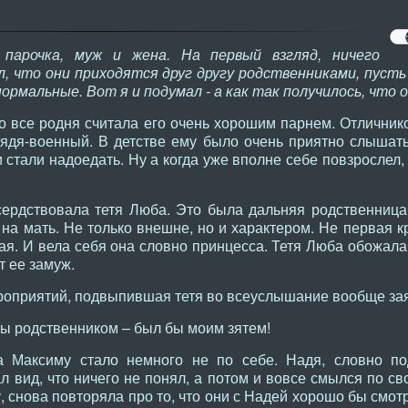
парочка, муж и жена. На первый взгляд, ничего
л, что они приходятся друг другу родственниками, пусть 
ормальные. Вот я и подумал - а как так получилось, что 
о все родня считала его очень хорошим парнем. Отличник
 дядя-военный. В детстве ему было очень приятно слышат
и стали надоедать. Ну а когда уже вполне себе повзрослел,
ердствовала тетя Люба. Это была дальняя родственница 
на мать. Не только внешне, но и характером. Не первая к
ая. И вела себя она словно принцесса. Тетя Люба обожала
т ее замуж.
роприятий, подвыпившая тетя во всеуслышание вообще за
ты родственником – был бы моим зятем!
 а Максиму стало немного не по себе. Надя, словно п
л вид, что ничего не понял, а потом и вовсе смылся по св
, снова повторяла про то, что они с Надей хорошо бы смот