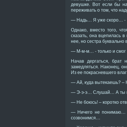
девушке. Вот если бы н
переживать о том, что на
— Надь… Я уже скоро… - 
Однако, вместо того, чт
сказать, она вцепилась в
нее, но сестра буквально
— М-м-м… - только и смог
Начав дергаться, брат 
замедляться. Наконец, он
Из ее покрасневшего вла
— Ай, куда вытекаешь? – 
— Э-э-э… Слушай… А ты н
— Не боюсь! – коротко от
— Ничего не понимаю… -
созвонимся…