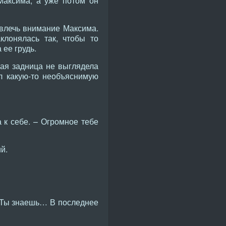
Максима, а уже потом он
ивлечь внимание Максима.
клонялась так, чтобы то
 ее грудь.
ная задница не выглядела
л какую-то необъяснимую
 к себе. – Огромное тебе
й.
… Ты знаешь… В последнее