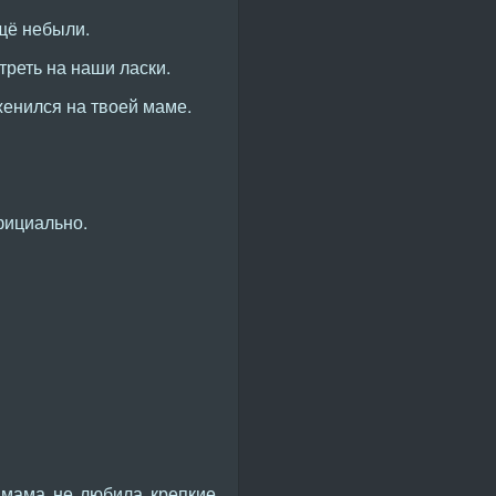
ещё небыли.
треть на наши ласки.
 женился на твоей маме.
фициально.
, мама не любила крепкие