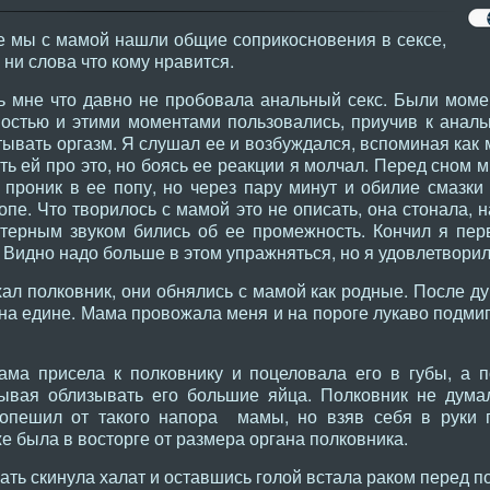
е мы с мамой нашли общие соприкосновения в сексе,
 ни слова что кому нравится.
 мне что давно не пробовала анальный секс. Были момен
остью и этими моментами пользовались, приучив к аналь
ывать оргазм. Я слушал ее и возбуждался, вспоминая как 
ть ей про это, но боясь ее реакции я молчал. Перед сном 
 проник в ее попу, но через пару минут и обилие смазки
опе. Что творилось с мамой это не описать, она стонала,
ктерным звуком бились об ее промежность. Кончил я пер
 Видно надо больше в этом упражняться, но я удовлетворил
л полковник, они обнялись с мамой как родные. После ду
 на едине. Мама провожала меня и на пороге лукаво подмиг
мама присела к полковнику и поцеловала его в губы, а 
ывая облизывать его большие яйца. Полковник не думал
 опешил от такого напора мамы, но взяв себя в руки 
е была в восторге от размера органа полковника.
ать скинула халат и оставшись голой встала раком перед п