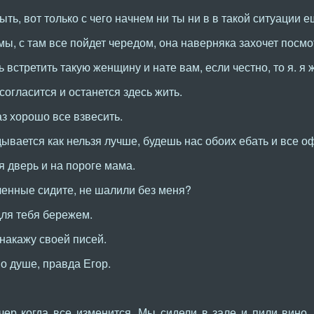
ть, вот только с чего начнем ни ты ни в в такой ситуации 
ы, с там все пойдет чередом, она наверняка захочет посмо
 встретить такую женщину и нате вам, если честно, то я. я
огласится и останется здесь жить.
з хорошо все взвесить.
дывается как нельзя лучше, будешь нас обоих ебать и все о
я дверь и на пороге мама.
ченные сидите, не шалили без меня?
для тебя бережем.
 накажу своей писей.
о душе, правда Егор.
ечер когда все изменится. Мы сидели в зале и пили вино