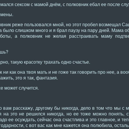
нимался сексом с мамой днём, с полковник ебал ее после с
смены.
вник реже пользовался мной, но этот пробел возмещал Са
са было слишком много и я брал паузу на пару дней. Мама о
боты, а полковник не желая расстраивать маму подтв
ешь?
но, такую красотку трахать одно счастье.
ак ни как она твоя мать и не гоже так говорить про нее, а в
ажить, это я так, фантазия.
е может случится.
 вам расскажу, другому бы никогда, дело в том что мы с 
 на это не решился никогда, но ее тоже можно понять, с
адо ее осуждать, сейчас она счастлива и это главное, и те
годарности, с вот вас как мне кажется она полюбила, осталь