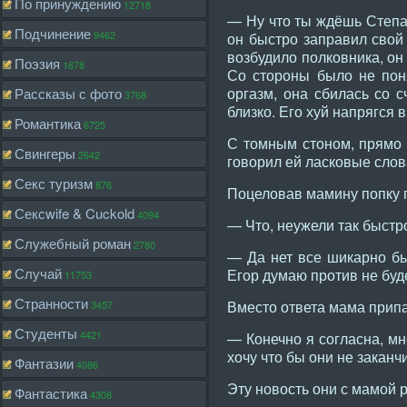
По принуждению
12718
— Ну что ты ждёшь Степан
Подчинение
9462
он быстро заправил свой 
возбудило полковника, он
Поэзия
1678
Со стороны было не пон
оргазм, она сбилась со с
Рассказы с фото
3768
близко. Его хуй напрягся
Романтика
6725
С томным стоном, прямо 
Свингеры
2642
говорил ей ласковые слов
Секс туризм
876
Поцеловав мамину попку п
Сексwife & Cuckold
4094
— Что, неужели так быстр
Служебный роман
2780
— Да нет все шикарно был
Случай
Егор думаю против не буде
11753
Странности
Вместо ответа мама припа
3457
Студенты
4421
— Конечно я согласна, мн
хочу что бы они не заканч
Фантазии
4086
Эту новость они с мамой 
Фантастика
4308