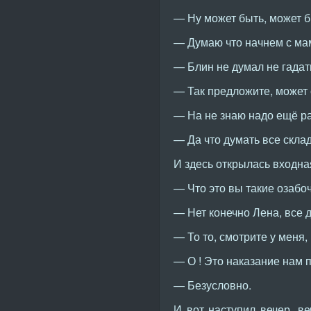
— Ну может быть, может бы
— Думаю что начнем с мам
— Блин не думал не гадать
— Так предложите, может с
— На не знаю надо ещё ра
— Да что думать все скла
И здесь открылась входна
— Что это вы такие озабо
— Нет конечно Лена, все 
— То то, смотрите у меня,
— О ! Это наказание нам п
— Безусловно.
И вот наступил вечер, в