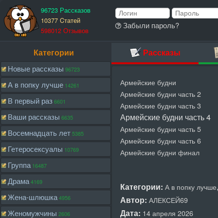
96723 Рассказов
10377 Cтатей
Забыли пароль?
598012 Отзывов
Категории
Рассказы
Новые рассказы
96723
Армейские будни
А в попку лучше
14261
Армейские будни часть 2
В первый раз
6601
Армейские будни часть 3
Ваши рассказы
Армейские будни часть 4
6635
Армейские будни часть 5
Восемнадцать лет
5385
Армейские будни часть 6
Гетеросексуалы
10769
Армейские будни финал
Группа
16487
Драма
4169
Категории:
А в попку лучше
Жена-шлюшка
4956
Автор:
АЛЕКСЕЙ69
Дата:
Женомужчины
14 апреля 2026
2606