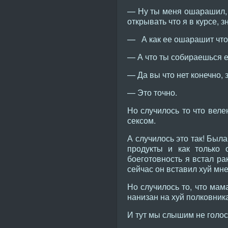
— Ну ты меня ошарашил, н
открывать что я в курсе, 
— А как ее ошарашит что 
— А что ты собираешься е
— Да вы что нет конечно, з
— Это точно.
Но случилось то что веле
сексом.
А случилось это так! Был
продукты и как только 
боеготовность я встал ра
сейчас он вставил хуй мне
Но случилось то, что мам
нанизан на хуй полковник
И тут мы слышим не голос