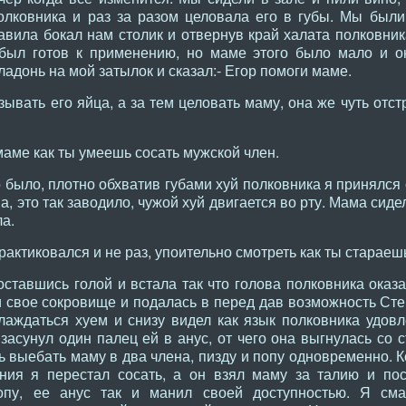
олковника и раз за разом целовала его в губы. Мы были
вила бокал нам столик и отвернув край халата полковника
был готов к применению, но маме этого было мало и он
адонь на мой затылок и сказал:- Егор помоги маме.
зывать его яйца, а за тем целовать маму, она же чуть отс
аме как ты умеешь сосать мужской член.
 было, плотно обхватив губами хуй полковника я принялся
а, это так заводило, чужой хуй двигается во рту. Мама сид
а.
актиковался и не раз, упоительно смотреть как ты стараеш
оставшись голой и встала так что голова полковника оказ
 свое сокровище и подалась в перед дав возможность Сте
лаждаться хуем и снизу видел как язык полковника удов
засунул один палец ей в анус, от чего она выгнулась со 
 выебать маму в два члена, пизду и попу одновременно. К
ния я перестал сосать, а он взял маму за талию и по
попу, ее анус так и манил своей доступностью. Я см