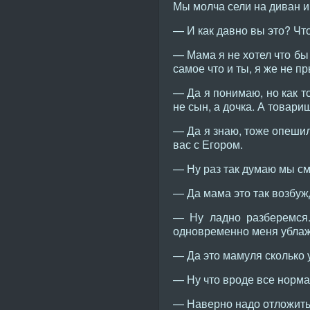
Мы молча сели на диван и
— И как давно вы это? Чт
— Мама я не хотел что бы 
самое что и ты, я же не п
— Да я понимаю, но как т
не сын, а дочка. А товари
— Да я знаю, тоже опешил
вас с Егором.
— Ну раз так думаю мы см
— Да мама это так возбуж
— Ну ладно разберемся.
одновременно меня ублаж
— Да это мамуля сколько у
— Ну что вроде все норм
— Наверно надо отложить 