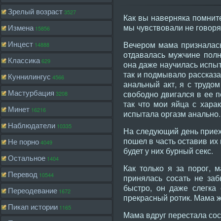
Зрелый возраст
3527
Как вы наверняка помнит
мы чувствовали не говоря
Измена
15856
Инцест
Вечером мама призналась
14888
отдавалась мужчине полн
Классика
629
она даже научилась испыт
так и подмывало рассказа
Куннилингус
4566
анальный акт, я с трудом
Мастурбация
свободно двигался в ее п
3208
так что мои яйца с хара
Минет
16216
испытала оргазм анально.
Наблюдатели
10335
На следующий день приеха
пошел в часть оставив их
Не порно
4049
будет у них бурный секс.
Остальное
1404
Как только я за порог, 
Перевод
10544
принялась сосать не заб
быстро, он даже слегка
Переодевание
1672
прекрасный ротик. Мама ж
Пикап истории
1165
Мама вдруг перестала сос