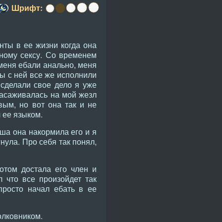
Шрифт:
ты в ее жизни когда она
ному сексу. Со временем
меня ебали анально, меня
мы с ней все же исполнили
 сделали свое дело я уже
 насаживалась на мой жезл
вым, но вот она так и не
 ее языком.
ша она накормила его и я
нула. Про себя так понял,
потом достала его член и
 что все произойдет так
просто начал ебать в ее
олковником.