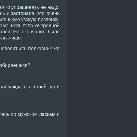
долго упрашивать не надо,
сь и застонала, это очень
ленькую узскую пизденку.
Мама испытала очередной
вался. Но окончание было
влагалище.
шевелиться, полковник же
 собираешься?
наслаждаться тобой, да и
илась по мужским ласкам и