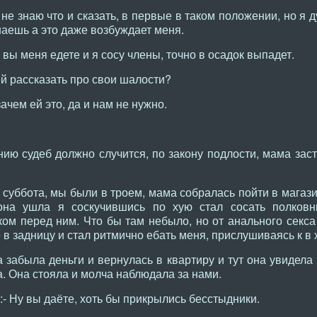
е знаю что и сказать, в первые в таком положении, но я д
знаешь а это даже возбуждает меня.
вы меня едете и я сосу члены, точно в осадок выпадет.
й рассказать про свои шалости?
ачем ей это, да и нам не нужно.
нию судеб должно случится, по закону подлости, мама зас
а суббота, мы были в троем, мама собралась пойти в магаз
она ушла я соскучившись по хую стал сосать полковн
ком перед ним. Что бы там небыло, но от анального секса
 в задницу и стал ритмично ебать меня, прислушиваясь к в 
а забыла деньги и вернулась в квартиру и тут она увидел
а. Она стояла и молча наблюдала за нами.
:- Ну вы даёте, хоть бы прикрылись бесстыдники.