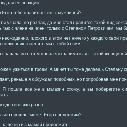
 ждали ее реакции.
о Егор тебе нравится секс с мужчиной?
ты узнала, но раз так, да мне стал нравится такой вид сек
рыгаю с члена на член, только с Степаном Петровичем, мы 
о неожиданно, плохого в этом нет ничего у каждого свои пр
щ полковник знает что мы с тобой спим.
 сначала но потом понял что заниматься с такой женщиной
ожем ужиться в троем. А минет ты тоже делаешь Степану с
дает, раньше я обсуждал подобных, но попробовав мне пон
 Я пошла все же в магазин схожу, а вы поберегите с
ать.
годно и всяко разно.
ально прошло, может Егор продолжим?
на вечер и с мамой продолжить.