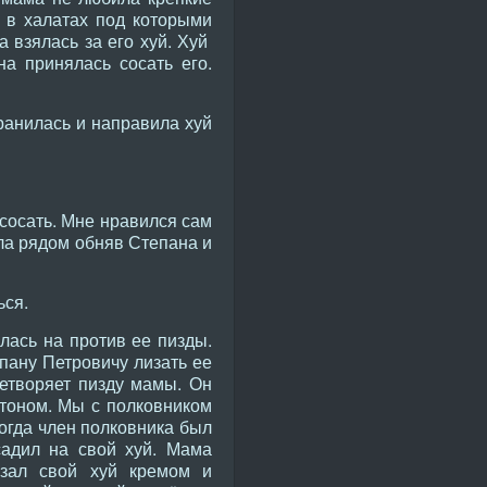
 в халатах под которыми
 взялась за его хуй. Хуй
а принялась сосать его.
транилась и направила хуй
 сосать. Мне нравился сам
ела рядом обняв Степана и
ься.
алась на против ее пизды.
пану Петровичу лизать ее
летворяет пизду мамы. Он
стоном. Мы с полковником
огда член полковника был
садил на свой хуй. Мама
азал свой хуй кремом и