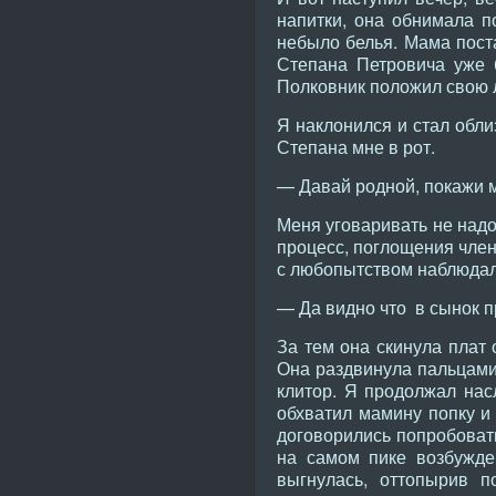
напитки, она обнимала п
небыло белья. Мама поста
Степана Петровича уже 
Полковник положил свою л
Я наклонился и стал обли
Степана мне в рот.
— Давай родной, покажи м
Меня уговаривать не надо
процесс, поглощения член
с любопытством наблюдал
— Да видно что в сынок пр
За тем она скинула плат 
Она раздвинула пальцами
клитор. Я продолжал нас
обхватил мамину попку и 
договорились попробовать
на самом пике возбужде
выгнулась, оттопырив 