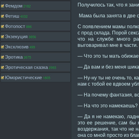
Получилось так, что я за
Фемдом
2182
Мама была занята в две 
Фетиш
4032
Фотопост
С появлением мамы полко
886
с прод склада. Порой сек
Экзекуция
3856
что на службе много ра
выговаривал мне в части.
Эксклюзив
499
— Что это ты мать обижа
Эротика
2675
— Да вам и без меня шикар
Эротическая сказка
2993
Юмористические
— Ну-ну ты не очень то, к
1805
нам с тобой ее вдвоем убл
— На почему фантазия, вс
— На что это намекаешь?
— Да я не намекаю, ладно
это ее решение, сам бы я
воздержания, так что не н
она со мной просто из бла