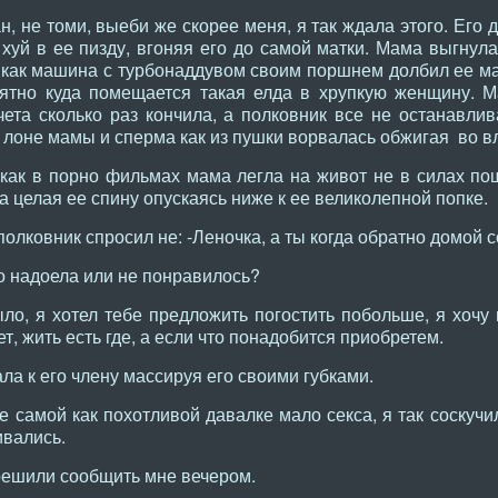
, не томи, выеби же скорее меня, я так ждала этого. Его 
хуй в ее пизду, вгоняя его до самой матки. Мама выгнула
 как машина с турбонаддувом своим поршнем долбил ее ма
ятно куда помещается такая елда в хрупкую женщину. 
чета сколько раз кончила, а полковник все не останавли
 в лоне мамы и сперма как из пушки ворвалась обжигая во 
как в порно фильмах мама легла на живот не в силах по
а целая ее спину опускаясь ниже к ее великолепной попке.
олковник спросил не: -Леночка, а ты когда обратно домой
о надоела или не понравилось?
о, я хотел тебе предложить погостить побольше, я хочу 
т, жить есть где, а если что понадобится приобретем.
ла к его члену массируя его своими губками.
е самой как похотливой давалке мало секса, я так соскуч
ивались.
решили сообщить мне вечером.