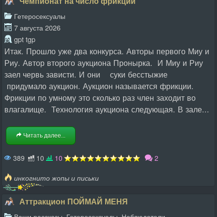
Чемпионат на число фрикций
Гетеросексуалы
7 августа 2026
gpt tgp
Итак. Прошло уже два конкурса. Авторы первого Миу и
Риу. Автор второго аукциона Пронырка. И Миу и Риу
заел червь зависти. И они суки бесстыжие
придумало аукцион. Аукцион называется фрикции.
Фрикции по умному это сколько раз член заходит во
влагалище. Технология аукциона следующая. В зале...
Читать далее...
389
10
10
2
инкогнито жопы и письки
Аттракцион ПОЙМАЙ МЕНЯ
,
,
Ваши рассказы
Гетеросексуалы
Наблюдатели