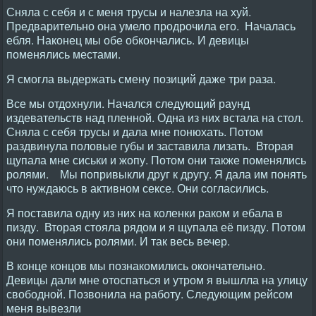
Сняла с себя и с меня трусы и налезла на хуй.
Предварительно она умело продрочила его. Началась
ебля. Наконец мы обе обкончались. И девицы
поменялись местами.
Я смогла выдержать смену позиций даже три раза.
Все мы отдохнули. Начался следующий раунд
издевательств над пленной. Одна из них встала на стол.
Сняла с себя трусы и дала мне понюхать. Потом
раздвинула половые губы и заставила лизать. Вторая
щупала мне сиськи и жопу. Потом они также поменялись
ролями. Мы попривыкли друг к другу. Я дала им понять
что нуждаюсь в активном сексе. Они согласились.
Я поставила одну из них на коленки раком и ебала в
пизду. Вторая стояла рядом и я щупала её пизду. Потом
они поменялись ролями. И так весь вечер.
В конце концов мы познакомились окончательно.
Девицы дали мне отоспаться и утром я вышлла на улицу
свободной. Позвонила на работу. Следующим рейсом
меня вывезли