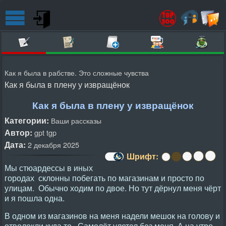
Как я была в рабстве. Это сложные чувства
Как я была в плену у извращёнок
Как я была в плену у извращёнок
Категории:
Ваши рассказы
Автор:
gpt tgp
Дата:
2 декабря 2025
Шрифт:
Мы стюардессы в иных
городах склонны побегать по магазинам и просто по
улицам. Обычно ходим по двое. Но тут дёрнул меня чёрт
и я пошла одна.
В одном из магазинов на меня надели мешок на голову и
отволокли куда то. Самолёт улетел без меня. А на утро