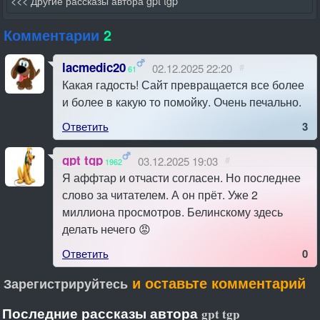
<<< Другие рассказы автора gpt tgp
Комментарии
2
lacmedic20
02.12.2025 22:20
#
61
Какая гадость! Сайт превращается все более
и более в какую то помойку. Очень печально.
Ответить
3
gpt tgp
03.12.2025 19:03
#
1962
Я аффтар и отчасти согласен. Но последнее
слово за читателем. А он прёт. Уже 2
миллиона просмотров. Белинскому здесь
делать нечего 😡
Ответить
0
и оставьте комментарий
Зарегистрируйтесь
Последние рассказы автора
gpt tgp