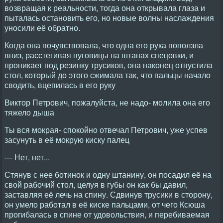
возвращая к реальности, тогда она открывала глаза и
пыталась остановить его, но новые волны наслаждения
уносили её обратно.
Когда она почувствовала, что одна его рука поползла
вниз, расстегивая пуговицы на штанах спецовки, и
проникает под резинку трусиков, она наконец отпустила
стол, который до этого сжимала так, что пальцы начало
сводить, вцепилась в его руку
Виктор Петрович, пожалуйста, не надо- молила она его
тяжело дыша
Ты вся мокрая- спокойно отвечал Петрович, уже успев
засунуть в её мокрую киску палец
— Нет, нет...
Стянув с нее ботинок и одну штанину, он посадил её на
свой рабочий стол, целуя в губы он как бы давил,
заставляя её лечь на спину. Сдвинув трусики в сторону,
он умело работал в её киске пальцами, от чего Ксюша
прогибалась в спине от удовольствия, и перебиваемая