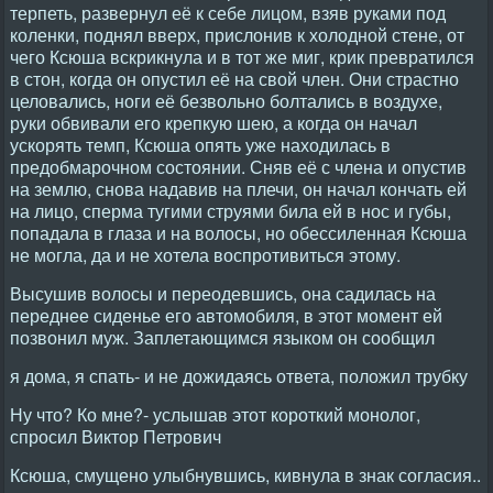
терпеть, развернул её к себе лицом, взяв руками под
коленки, поднял вверх, прислонив к холодной стене, от
чего Ксюша вскрикнула и в тот же миг, крик превратился
в стон, когда он опустил её на свой член. Они страстно
целовались, ноги её безвольно болтались в воздухе,
руки обвивали его крепкую шею, а когда он начал
ускорять темп, Ксюша опять уже находилась в
предобмарочном состоянии. Сняв её с члена и опустив
на землю, снова надавив на плечи, он начал кончать ей
на лицо, сперма тугими струями била ей в нос и губы,
попадала в глаза и на волосы, но обессиленная Ксюша
не могла, да и не хотела воспротивиться этому.
Высушив волосы и переодевшись, она садилась на
переднее сиденье его автомобиля, в этот момент ей
позвонил муж. Заплетающимся языком он сообщил
я дома, я спать- и не дожидаясь ответа, положил трубку
Ну что? Ко мне?- услышав этот короткий монолог,
спросил Виктор Петрович
Ксюша, смущено улыбнувшись, кивнула в знак согласия..