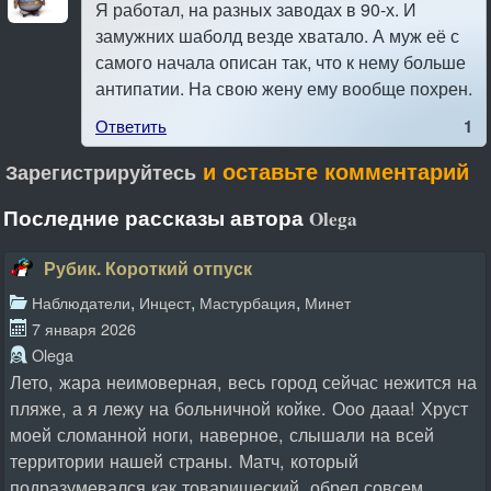
Я работал, на разных заводах в 90-х. И
замужних шаболд везде хватало. А муж её с
самого начала описан так, что к нему больше
антипатии. На свою жену ему вообще похрен.
Ответить
1
и оставьте комментарий
Зарегистрируйтесь
Последние рассказы автора
Olega
Рубик. Короткий отпуск
,
,
,
Наблюдатели
Инцест
Мастурбация
Минет
7 января 2026
Olega
Лето, жара неимоверная, весь город сейчас нежится на
пляже, а я лежу на больничной койке. Ооо дааа! Хруст
моей сломанной ноги, наверное, слышали на всей
территории нашей страны. Матч, который
подразумевался как товарищеский, обрел совсем