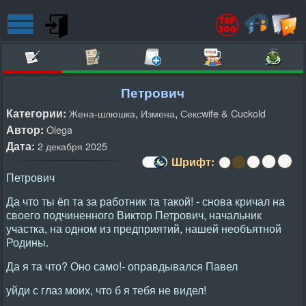
Петрович
Категории:
,
,
Жена-шлюшка
Измена
Сексwife & Cuckold
Автор:
Olega
Дата:
2 декабря 2025
Шрифт:
Петрович
Да что ты ёп та за работник та такой! - снова кричал на
своего подчиненного Виктор Петрович, начальник
участка, на одном из предприятий, нашей необъятной
Родины.
Да я та что? Оно само!- оправдывался Павел
уйди с глаз моих, что б я тебя не видел!