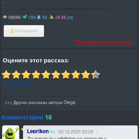
.
58056
159
52
+9.35
[33]
В избранное
Пожаловаться на рассказ
Оцените этот рассказ:
33 голоса
<<< Другие рассказы автора Olega
Комментарии
18
Leprikon
02.12.2025 20:29
#
302
Да кудаж вы аффтор на завод то с