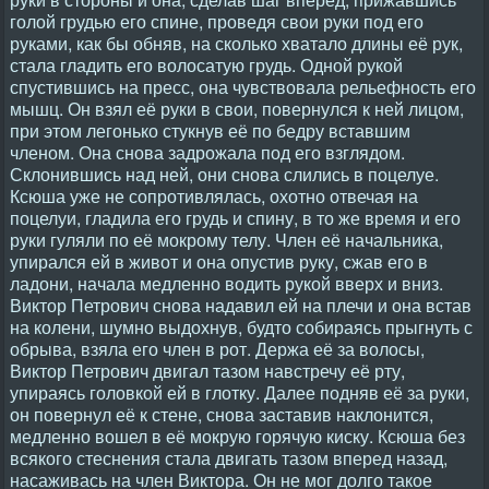
голой грудью его спине, проведя свои руки под его
руками, как бы обняв, на сколько хватало длины её рук,
стала гладить его волосатую грудь. Одной рукой
спустившись на пресс, она чувствовала рельефность его
мышц. Он взял её руки в свои, повернулся к ней лицом,
при этом легонько стукнув её по бедру вставшим
членом. Она снова задрожала под его взглядом.
Склонившись над ней, они снова слились в поцелуе.
Ксюша уже не сопротивлялась, охотно отвечая на
поцелуи, гладила его грудь и спину, в то же время и его
руки гуляли по её мокрому телу. Член её начальника,
упирался ей в живот и она опустив руку, сжав его в
ладони, начала медленно водить рукой вверх и вниз.
Виктор Петрович снова надавил ей на плечи и она встав
на колени, шумно выдохнув, будто собираясь прыгнуть с
обрыва, взяла его член в рот. Держа её за волосы,
Виктор Петрович двигал тазом навстречу её рту,
упираясь головкой ей в глотку. Далее подняв её за руки,
он повернул её к стене, снова заставив наклонится,
медленно вошел в её мокрую горячую киску. Ксюша без
всякого стеснения стала двигать тазом вперед назад,
насаживась на член Виктора. Он не мог долго такое