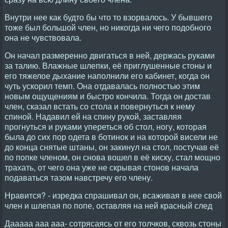
Внутри нее как будто бы что то взорвалось. У бывшего
тоже был большой член, но никогда ни чего подобного
она не чувствовала.
Он начал размеренно двигаться в ней, держась руками
за талию. Влажные шлепки, её приглушенные стоны и
его тяжелое дыхание наполнили его кабинет, когда он
чуть ускорил темп. Она отдавалась полностью этим
новым ощущениям и быстро кончила. Тогда он достав
член, сказал встать со стола и повернуться к нему
спиной. Надавил ей на спину рукой, заставляя
прогнуться и руками упереться об стол, ногу, которая
была до сих пор одета в ботинок и на которой висели не
до конца снятые штаны, он закинул на стол, постучав её
по попке членом, он снова вошел в её киску, стал мощно
трахать, от чего она уже не скрывая стонов начала
подаваться тазом навстречу его члену.
Нравится? - изредка спрашивал он, всаживая в нее свой
член и шлепая по попе, оставляя на ней красный след
Дааааа ааа ааа- сотрясаясь от его толчков, сквозь стоны