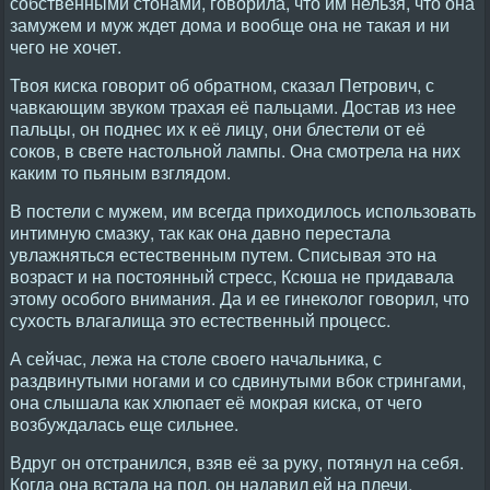
собственными стонами, говорила, что им нельзя, что она
замужем и муж ждет дома и вообще она не такая и ни
чего не хочет.
Твоя киска говорит об обратном, сказал Петрович, с
чавкающим звуком трахая её пальцами. Достав из нее
пальцы, он поднес их к её лицу, они блестели от её
соков, в свете настольной лампы. Она смотрела на них
каким то пьяным взглядом.
В постели с мужем, им всегда приходилось использовать
интимную смазку, так как она давно перестала
увлажняться естественным путем. Списывая это на
возраст и на постоянный стресс, Ксюша не придавала
этому особого внимания. Да и ее гинеколог говорил, что
сухость влагалища это естественный процесс.
А сейчас, лежа на столе своего начальника, с
раздвинутыми ногами и со сдвинутыми вбок стрингами,
она слышала как хлюпает её мокрая киска, от чего
возбуждалась еще сильнее.
Вдруг он отстранился, взяв её за руку, потянул на себя.
Когда она встала на пол, он надавил ей на плечи,