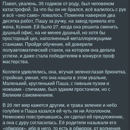
Павел, увалень, 35 годиков от роду, был человеком
катастрофой. За что бы он не брался, всё валилось с рук
и всё «оно само» ломалось. Поменяв наверное два
десятка работ, Пашу за ручку, на завод привела его
жена, Ксения. Ей было 27, когда она решила сменить
душный офис, на не менее душный, но хотя бы
просторный цех, наполненный металлорежущими
станками. Пройдя обучение, ей доверили
полуавтоматический станок, на котором она делала
успехи, и даже стала победителем в конкурсе проф
мастерства.
Коллеги удивлялись, она, жгучая зеленоглазая брюнетка,
стройная, умная, что она нашла в этом увальне,
Маленький, кругленький Паша, с пивным пузом и
ножками - спичками, был эдаким простачком, но с
Великим самомнением.
В 20 лет мир кажется другим, и трава зеленее и небо
голубее и Паша казался ей чуть ли ни Аполлоном.
Немножко повстречавшись, он сделал ей предложение,
а она с дуру согласилась. Её родители называли его
«обморок», ибо в него, то есть в обморок, от волнения