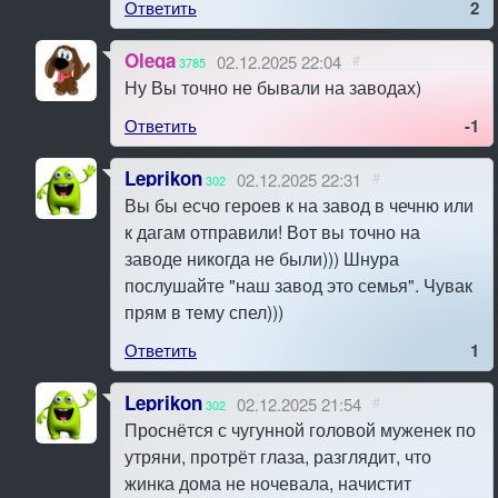
Ответить
2
Olega
02.12.2025 22:04
#
3785
Ну Вы точно не бывали на заводах)
Ответить
-1
Leprikon
02.12.2025 22:31
#
302
Вы бы есчо героев к на завод в чечню или
к дагам отправили! Вот вы точно на
заводе никогда не были))) Шнура
послушайте "наш завод это семья". Чувак
прям в тему спел)))
Ответить
1
Leprikon
02.12.2025 21:54
#
302
Проснётся с чугунной головой муженек по
утряни, протрёт глаза, разглядит, что
жинка дома не ночевала, начистит