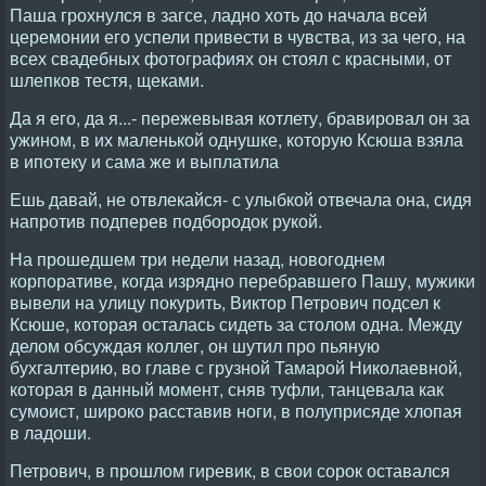
Паша грохнулся в загсе, ладно хоть до начала всей
церемонии его успели привести в чувства, из за чего, на
всех свадебных фотографиях он стоял с красными, от
шлепков тестя, щеками.
Да я его, да я...- пережевывая котлету, бравировал он за
ужином, в их маленькой однушке, которую Ксюша взяла
в ипотеку и сама же и выплатила
Ешь давай, не отвлекайся- с улыбкой отвечала она, сидя
напротив подперев подбородок рукой.
На прошедшем три недели назад, новогоднем
корпоративе, когда изрядно перебравшего Пашу, мужики
вывели на улицу покурить, Виктор Петрович подсел к
Ксюше, которая осталась сидеть за столом одна. Между
делом обсуждая коллег, он шутил про пьяную
бухгалтерию, во главе с грузной Тамарой Николаевной,
которая в данный момент, сняв туфли, танцевала как
сумоист, широко расставив ноги, в полуприсяде хлопая
в ладоши.
Петрович, в прошлом гиревик, в свои сорок оставался