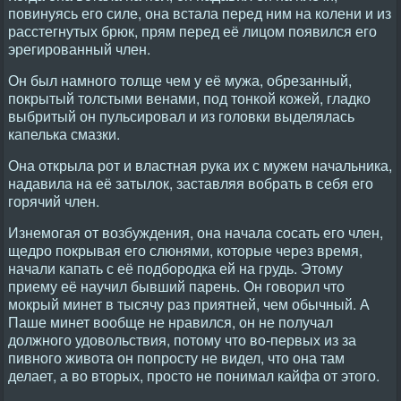
повинуясь его силе, она встала перед ним на колени и из
расстегнутых брюк, прям перед её лицом появился его
эрегированный член.
Он был намного толще чем у её мужа, обрезанный,
покрытый толстыми венами, под тонкой кожей, гладко
выбритый он пульсировал и из головки выделялась
капелька смазки.
Она открыла рот и властная рука их с мужем начальника,
надавила на её затылок, заставляя вобрать в себя его
горячий член.
Изнемогая от возбуждения, она начала сосать его член,
щедро покрывая его слюнями, которые через время,
начали капать с её подбородка ей на грудь. Этому
приему её научил бывший парень. Он говорил что
мокрый минет в тысячу раз приятней, чем обычный. А
Паше минет вообще не нравился, он не получал
должного удовольствия, потому что во-первых из за
пивного живота он попросту не видел, что она там
делает, а во вторых, просто не понимал кайфа от этого.