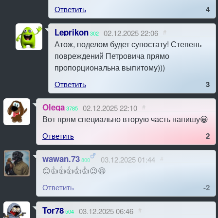
Ответить
4
Leprikon
02.12.2025 22:06
#
302
Атож, поделом будет супостату! Степень
повреждений Петровича прямо
пропорциональна выпитому)))
Ответить
3
Olega
02.12.2025 22:10
#
3785
Вот прям специально вторую часть напишу😀
Ответить
2
wawan.73
03.12.2025 01:44
#
800
😊👍👍👍👍👍😉😆
Ответить
-2
Tor78
03.12.2025 06:46
#
504