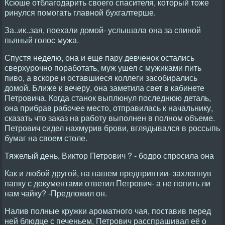
Ксюше отблагодарить своего спасителя, который тоже
ринулся помогать главной бухгалтерше.
За..ик..зая, поехали домой- услышала она за спиной
пьяный голос мужа.
Спустя неделю, она и еще пару девченок остались
сверхурочно поработать, муж ушел с мужиками пить
пиво, а вскоре и оставшиеся коллеги засобирались
домой. Ближе к вечеру, она заметила свет в кабинете
Петровича. Когда станок выплюнул последнюю деталь,
она прибрав рабочее место, отправилась к начальнику,
сказать что заказ на работу выполнен в полном объеме.
Петрович сидел нахмурив брови, вглядывался в россыпь
бумаг на своем столе.
Тяжелый день, Виктор Петрович ? - бодро спросила она
Как и любой другой, на нашем предприятии- захлопнув
папку с документами ответил Петрович- а не попить ли
нам чайку? -Предложил он.
Налив полные кружки ароматного чая, поставив перед
ней блюдце с печеньем, Петрович расспрашивал её о