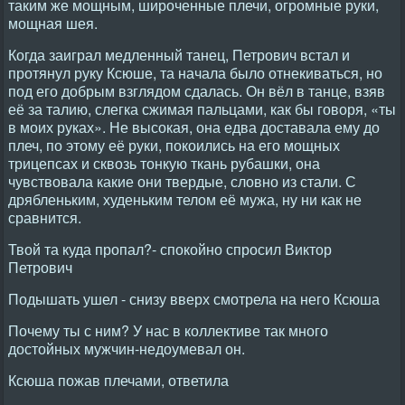
таким же мощным, широченные плечи, огромные руки,
мощная шея.
Когда заиграл медленный танец, Петрович встал и
протянул руку Ксюше, та начала было отнекиваться, но
под его добрым взглядом сдалась. Он вёл в танце, взяв
её за талию, слегка сжимая пальцами, как бы говоря, «ты
в моих руках». Не высокая, она едва доставала ему до
плеч, по этому её руки, покоились на его мощных
трицепсах и сквозь тонкую ткань рубашки, она
чувствовала какие они твердые, словно из стали. С
дрябленьким, худеньким телом её мужа, ну ни как не
сравнится.
Твой та куда пропал?- спокойно спросил Виктор
Петрович
Подышать ушел - снизу вверх смотрела на него Ксюша
Почему ты с ним? У нас в коллективе так много
достойных мужчин-недоумевал он.
Ксюша пожав плечами, ответила