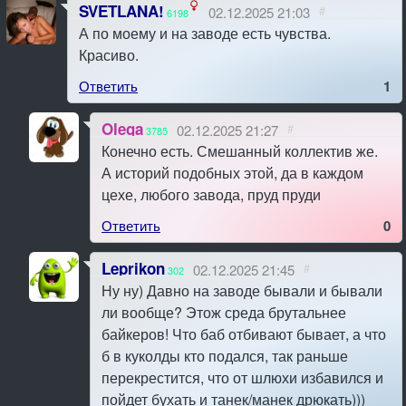
SVETLANA!
02.12.2025 21:03
#
6198
А по моему и на заводе есть чувства.
Красиво.
Ответить
1
Olega
02.12.2025 21:27
#
3785
Конечно есть. Смешанный коллектив же.
А историй подобных этой, да в каждом
цехе, любого завода, пруд пруди
Ответить
0
Leprikon
02.12.2025 21:45
#
302
Ну ну) Давно на заводе бывали и бывали
ли вообще? Этож среда брутальнее
байкеров! Что баб отбивают бывает, а что
б в куколды кто подался, так раньше
перекрестится, что от шлюхи избавился и
пойдет бухать и танек/манек дрюкать)))