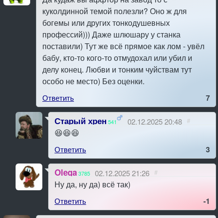
куколдинной темой полезли? Оно ж для
богемы или других тонкодушевных
профессий))) Даже шлюшару у станка
поставили) Тут же всё прямое как лом - увёл
бабу, кто-то кого-то отмудохал или убил и
делу конец. Любви и тонким чуйствам тут
особо не место) Без оценки.
Ответить
7
Старый хрен
02.12.2025 20:48
#
541
😆😆😆
Ответить
3
Olega
02.12.2025 21:26
#
3785
Ну да, ну да) всё так)
Ответить
-1