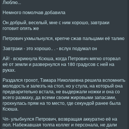
Люблю...
Немного помолчав добавила
Он добрый, веселый, мне с ним хорошо, завтраки
готовит опять же
Петрович ухмыльнулся, крепче сжав пальцами её талию
Завтраки - это хорошо.. . - вслух подумал он
Ай! - вскрикнула Ксюша, когда Петрович мягко оторвал
её от земли и развернулся на 180 градусов с ней на
руках.
Раздался грохот, Тамара Николаевна решила вспомнить
молодость и залезть на стол, но у стула, на который она
предварительно встала, не выдержали ножки и она со
всего размаху, да всеми своим жировыми запасами,
грохнулась прям на то место, где секундой ранее была
Ксюша.
Чп- улыбнулся Петрович, возвращая аккуратно её на
пол. Набежавшая толпа коллег и персонала, не дали