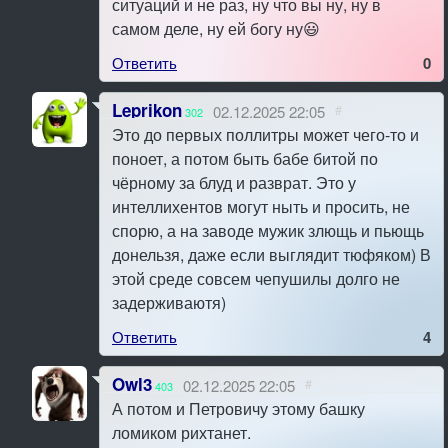
ситуаций и не раз, ну что вы ну, ну в
самом деле, ну ей богу ну😃
Ответить
0
Leprikon
02.12.2025 22:05
#
302
Это до первых поллитры может чего-то и
поноет, а потом быть бабе битой по
чёрному за блуд и разврат. Это у
интеллихентов могут ныть и просить, не
спорю, а на заводе мужик злющь и пьющь
донельзя, даже если выглядит тюфяком) В
этой среде совсем чепушилы долго не
задерживаютя)
Ответить
4
Owl3
02.12.2025 22:05
#
403
А потом и Петровичу этому башку
ломиком рихтанет.