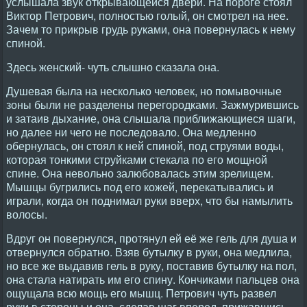
услышала звук открывающейся двери. На пороге стоял
Виктор Петрович, полностью голый, он смотрел на нее.
Зачем то прикрыв грудь руками, она повернулась к нему
спиной.
Здесь женский- чуть слышно сказала она.
Душевая была на несколько человек, но помывочные
зоны были не разделены перегородками. Зажмурившись
и затаив дыхание, она слышала приближающиеся шаги,
но далее ни чего не последовало. Она медленно
обернулась, он стоял к ней спиной, под струями воды,
которая тонкими струйками стекала по его мощной
спине. Она невольно залюбовалась этим зрелищем.
Мышцы бугрились под его кожей, перекатывались и
играли, когда он поднимал руки вверх, что бы намылить
волосы.
Вдруг он повернулся, протянул ей её же гель для душа и
отвернулся обратно. Взяв бутылку в руки, она медлила,
но все же выдавив гель в руку, поставив бутылку на пол,
она стала натирать им его спину. Кончиками пальцев она
ощущала всю мощь его мышц. Петрович чуть развел
руки в стороны и она, сделав шаг вперед, прижавшись