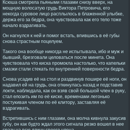
Ксюша смотрела пьяными глазами снизу вверх, на
мощную волосатую грудь Виктора Петровича, его
некогда суровое лицо расплылось в блаженной улыбке,
держа его за бедра, она чувствовала как его тело тоже
начало вздрагивать.
Он нагнулся к ней и помог встать, впившись в её губы
снова страстным поцелуем.
Такого она вообще никогда не испытывала, ибо и муж и
бывший, брезговали целоваться после минета. Она
чувствовала что киска промокла настолько, что капельки
смазки стали стекать по внутренней поверхности бедра.
Снова усадив её на стол и раздвинув пошире её ноги, он
надавил ей на грудь, она откинулась назад и подставив
локти, наблюдала, как он взяв свой большой член в руку,
стал елозить им по её киске, временами легонько
постукивая членом по её клитору, заставляя её
вздрагивать.
Встретившись с ним глазами, она молча кивнула закусив
губу, он как будто ждал этого сигнала резко вошел в нее
сразу на всю длину своего члена.