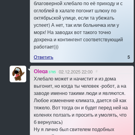
благоверной хлебало по её приходу и с
оглоблей в халате погонит шлюху по
октябрьской улице, если та убежать
успеет) А нет, так или больничка или у
морх! На заводах вот такого точно
дохрена и контингент соответствующий
работает)))
Ответить
5
Olega
02.12.2025 22:00
#
3785
Хлебало может и начистит и из дома
выгонит, но когда ты человек -робот, а на
заводе именно такими люди и являются.
Любое изменение климата, дается ой как
тяжело. Вот тогда он и будет перед ней на
коленях ползать и просить и умолять, что
б вернулась)
Ну я лично был свителем подобных