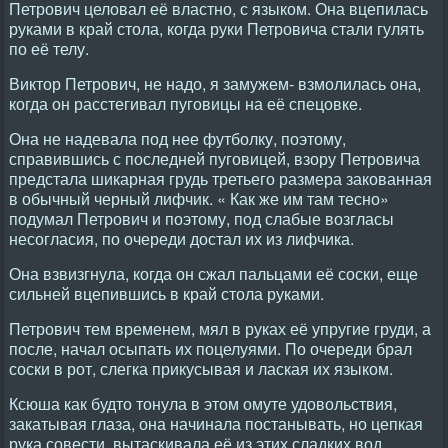
Петрович целовал её властно, с языком. Она вцепилась
руками в край стола, когда руки Петровича стали гулять
по её телу.
Виктор Петрович, не надо, я замужем- взмолилась она,
когда он расстегивал пуговицы на её спецовке.
Она не надевала под нее футболку, поэтому,
справившись с последней пуговицей, взору Петровича
предстала шикарная грудь третьего размера закованная
в обычный черный лифчик. « Как же им там тесно»
подумал Петрович и поэтому, под слабые возгласы
несогласия, по очереди достал их из лифчика.
Она взвизгнула, когда он сжал пальцами её соски, еще
сильней вцепившись в край стола руками.
Петрович тем временем, мял в руках её упругие груди, а
после, начал осыпать их поцелуями. По очереди брал
соски в рот, слегка прикусывая и лаская их языком.
Ксюша как будто тонула в этом омуте удовольствия,
закатывая глаза, она начинала постанывать, но цепкая
рука совести, вытаскивала её из этих сладких вод,