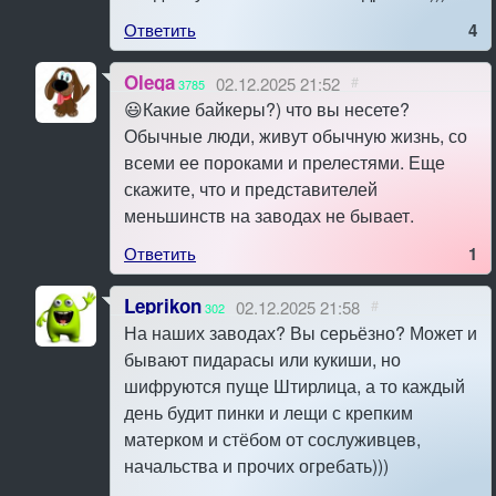
Ответить
4
Olega
02.12.2025 21:52
#
3785
😃Какие байкеры?) что вы несете?
Обычные люди, живут обычную жизнь, со
всеми ее пороками и прелестями. Еще
скажите, что и представителей
меньшинств на заводах не бывает.
Ответить
1
Leprikon
02.12.2025 21:58
#
302
На наших заводах? Вы серьёзно? Может и
бывают пидарасы или кукиши, но
шифруются пуще Штирлица, а то каждый
день будит пинки и лещи с крепким
матерком и стёбом от сослуживцев,
начальства и прочих огребать)))