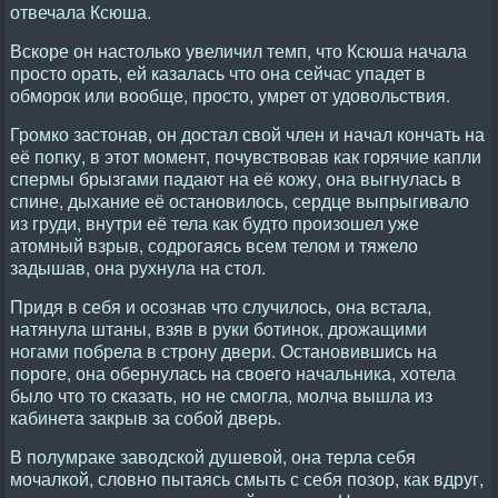
отвечала Ксюша.
Вскоре он настолько увеличил темп, что Ксюша начала
просто орать, ей казалась что она сейчас упадет в
обморок или вообще, просто, умрет от удовольствия.
Громко застонав, он достал свой член и начал кончать на
её попку, в этот момент, почувствовав как горячие капли
спермы брызгами падают на её кожу, она выгнулась в
спине, дыхание её остановилось, сердце выпрыгивало
из груди, внутри её тела как будто произошел уже
атомный взрыв, содрогаясь всем телом и тяжело
задышав, она рухнула на стол.
Придя в себя и осознав что случилось, она встала,
натянула штаны, взяв в руки ботинок, дрожащими
ногами побрела в строну двери. Остановившись на
пороге, она обернулась на своего начальника, хотела
было что то сказать, но не смогла, молча вышла из
кабинета закрыв за собой дверь.
В полумраке заводской душевой, она терла себя
мочалкой, словно пытаясь смыть с себя позор, как вдруг,