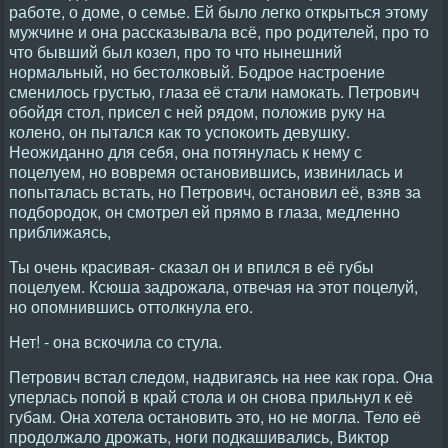
работе, о доме, о семье. Ей было легко открыться этому
мужчине и она рассказывала всё, про родителей, про то
что бывший был козел, про то что нынешний
нормальный, но бестолковый. Бодрое настроение
сменилось грустью, глаза её стали намокать. Петрович
обойдя стол, присел с ней рядом, положив руку на
колено, он пытался как то успокоить девушку.
Неожиданно для себя, она потянулась к нему с
поцелуем, но вовремя остановившись, извинилась и
попыталась встать, но Петрович, остановил её, взяв за
подбородок, он смотрел ей прямо в глаза, медленно
приближаясь,
Ты очень красивая- сказал он и впился в её губы
поцелуем. Ксюша задрожала, отвечая на этот поцелуй,
но опомнившись оттолкнула его.
Нет! - она вскочила со стула.
Петрович встал следом, надвигаясь на нее как гора. Она
уперлась попой в край стола и он снова прильнул к её
губам. Она хотела остановить это, но не могла. Тело её
продолжало дрожать, ноги подкашивались, Виктор