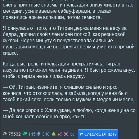
очень приятные спазмы и пульсации внизу живота в такт
мелодии, усиливаемые сабвуферами, в глазах
появились яркие вспышки, потом темнота.
Я очнулась от того, что Тигран держа меня на весу за
бедра, дрочил свой член моей попкой, как резиновой
куклой. Через минуту я почувствовала сильные
пульсации и мощные выстрелы спермы у меня в прямой
кишке.
Когда выстрелы и пульсации прекратились, Тигран
аккуратно положил меня на диван. Я быстро сжала анус,
чтобы сперма не вылилась наружу.
— Ой, Тигран, извините, я слишком сильно и ярко
кончила, что отключилась, я забыла, когда у меня был
такой яркий секс, если только с мужем в медовый месяц.
— Да все хорошо Хлоя-джан, я люблю, когда женщина со
мной кончает, особенно ярко, как ты.
75532
145
348
+9.88
[68]
Следующая часть