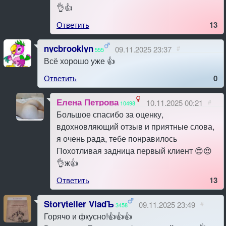
👌👍
Ответить
13
nycbrooklyn
09.11.2025 23:37
#
555
Всё хорошо уже 👍
Ответить
0
Елена Петрова
10.11.2025 00:21
#
10498
Большое спасибо за оценку,
вдохновляющий отзыв и приятные слова,
я очень рада, тебе понравилось
Похотливая задница первый клиент 😍😍
👌ж👍
Ответить
13
Storyteller VladЪ
09.11.2025 23:49
#
3458
Горячо и фкусно!👍👍👍