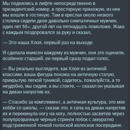
Мы поднялись в лифте непосредственно в
президентский номер, в просторную прихожую, из нее
мы вошли в гостиную. Там в креслах около низкого
столика сидели двое давольно симпатичных мужчин,
один лет 55+, другой лет на пятнадцать помоложе. Жака
с каждым поздоровался за руку и сказал,
— Это наша Хлоя, первый раз на выходе.
Я сделала книксен каждому из мужчин, они это оценили,
особенно старший, он первый сразу подал голос,
— Вы реально выглядите, как Хлоя из античной
классики, ваша фигура похожа на античную статую,
прикрытую легкой туникой, садитесь, пожалуйста, а то
неудобно, мы сидим, а вы стоите, — сказал он указывая
на диван напротив их.
— Спасибо за комплимент, а античная культура, это мое
хобби со школы, — сказав это, я села на диван напротив
их и перекинула ногу на ногу, полностью засветив через
полупрозрачные черные стринги лобок с аккуратно
подстриженной тонкой полоской волосков посередине.