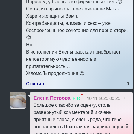
Впрочем, у Елены это фирменный стиль.👌
Сегодня взрывоопасное сочетание Мата-
Хари и женщины Вамп.
Контрабандисты, алмазы и секс – уже
беспроигрышное сочетание для порно-стори,
😍
Но,
В исполнении Елены рассказ приобретает
неповторимую чувственность и
притягательность…
Ждёмс-Ъ продолжения!😉
Ответить
0
Елена Петрова
10.11.2025 00:25
#
10498
Большое спасибо за оценку, столь
развернутый комментарий и очень
приятные слова, я очень рада, что тебе
понравилось Похотливая задница первый
клиент, уже пишу продолжение ее