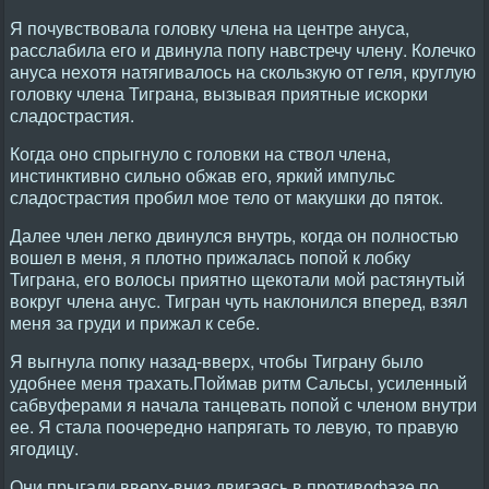
Я почувствовала головку члена на центре ануса,
расслабила его и двинула попу навстречу члену. Колечко
ануса нехотя натягивалось на скользкую от геля, круглую
головку члена Тиграна, вызывая приятные искорки
сладострастия.
Когда оно спрыгнуло с головки на ствол члена,
инстинктивно сильно обжав его, яркий импульс
сладострастия пробил мое тело от макушки до пяток.
Далее член легко двинулся внутрь, когда он полностью
вошел в меня, я плотно прижалась попой к лобку
Тиграна, его волосы приятно щекотали мой растянутый
вокруг члена анус. Тигран чуть наклонился вперед, взял
меня за груди и прижал к себе.
Я выгнула попку назад-вверх, чтобы Тиграну было
удобнее меня трахать.Поймав ритм Сальсы, усиленный
сабвуферами я начала танцевать попой с членом внутри
ее. Я стала поочередно напрягать то левую, то правую
ягодицу.
Они прыгали вверх-вниз двигаясь в противофазе по