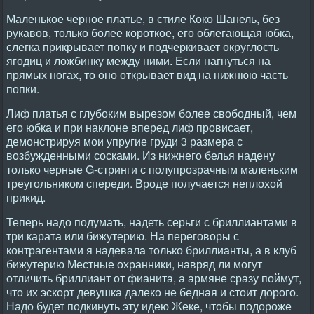
Маленькое черное платье, в стиле Коко Шанель, без
рукавов, только более короткое, его облегающая юбка,
слегка прикрывает попку и подчеркивает округлость
ягодиц и ложбинку между ними. Если нагнуться на
прямых ногах, то оно открывает вид на нижнюю часть
попки.
Лиф платья с глубоким вырезом более свободный, чем
его юбка и при наклоне вперед лиф провисает,
демонстрируя мои упругие груди 3 размера с
возбужденными сосками. Из нижнего белья надену
только черные G-стринги с полупрозрачным маленьким
треугольником спереди. Вроде получается неплохой
прикид.
Теперь надо подумать, надеть серьги с бриллиантами в
три карата или бижутерию. На переговоры с
контрагентами я надевала только бриллианты, а в клуб
бижутерию Местные охранники, навряд ли могут
отличить бриллиант от фианита, а армяне сразу поймут,
что их эскорт девушка далеко не бедная и стоит дорого.
Надо будет подкинуть эту идею Жеке, чтобы подороже