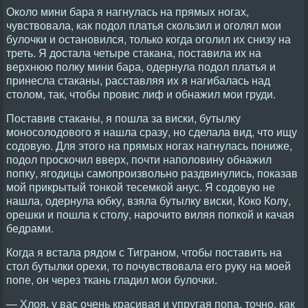
Около мини бара я нагнулась на прямых ногах,
чувствовала, как подол платья скользил и оголял мои
булочки и остановился, только когда оголил их снизу на
треть. Я достала четыре стакана, поставила их на
верхнюю полку мини бара, одернула подол платья и
принесла стаканы, расставляя их я нагибалась над
столом, так, чтобы провис лиф и обнажил мои груди.
Поставив стаканы, я пошла за виски, бутылку
моносолодового я нашла сразу, но сделала вид, что ищу
содовую. Для этого на прямых ногах нагнулась пониже,
подол проскочил вверх, почти наполовину обнажил
попку, ягодицы самопроизвольно раздвинулись, показав
мой прикрытый тонкой тесемкой анус. Я содовую не
нашла, одернула юбку, взяла бутылку виски, Коко Колу,
орешки и пошла к столу, нарочито виляя попкой и качая
бедрами.
Когда я встала рядом с Тиграном, чтобы поставить на
стол бутылки орехи, то почувствовала его руку на моей
попе, он через ткань гладил мои булочки.
— Хлоя, у вас очень красивая и упругая попа, точно, как