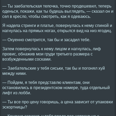
— Ты заебательская телочка, точно продешевил, теперь
оденься, покажи, как ты будешь выглядеть, — сказал он и
сел в кресло, чтобы смотреть, как я одеваюсь.
Я надела стринги и платье, повернулась к нему спиной и
нагнулась на прямых ногах, открылся вид на низ ягодиц.
— Охуенно смотрится, так бы и засадил тебе.
Затем повернулась к нему лицом и нагнулась, лиф
провис, обнажив мои груди третьего размера с
возбужденными сосками.
— Заебательские у тебя сиськи, так бы и погонял хуй
между ними.
— Пойдем, я тебя представлю клиентам, они
остановились в президентском номере, туда отдельный
лифт из лобби.
— Ты все про цену говоришь, а цена зависит от упаковки
эскортницы?
— Конечно зависит, у тебя вроде все нормально с