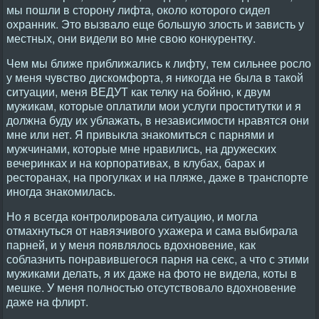
мы пошли в сторону лифта, около которого сидел
охранник. Это вызвало еще большую злость и зависть у
местных, они видели во мне свою конкурентку.
Чем мы ближе приближались к лифту, тем сильнее росло
у меня чувство дискомфорта, я никогда не была в такой
ситуации, меня ВЕДУТ как телку на бойню, к двум
мужикам, которые оплатили мои услуги проститутки и я
должна буду их ублажать, в независимости нравятся они
мне или нет. Я привыкла знакомиться с парнями и
мужчинами, которые мне нравились, на дружеских
вечеринках и на корпоративах, в клубах, барах и
ресторанах, на прогулках и на пляже, даже в транспорте
иногда знакомилась.
Но я всегда контролировала ситуацию, и могла
отмахнуться от навязчивого ухажера и сама выбирала
парней, и у меня появлялось вдохновение, как
соблазнить понравившегося парня на секс, а что с этими
мужиками делать, я их даже на фото не видела, коты в
мешке. У меня полностью отсутствовало вдохновение
даже на флирт.