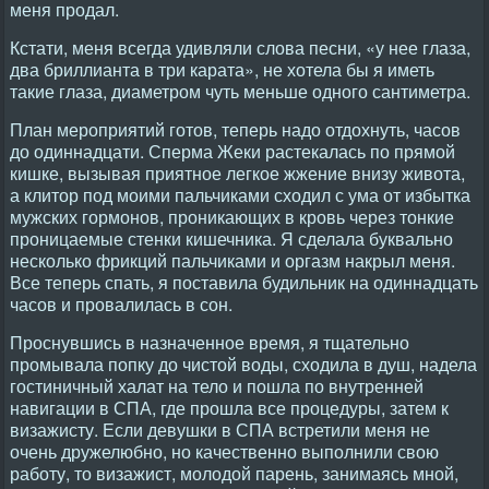
меня продал.
Кстати, меня всегда удивляли слова песни, «у нее глаза,
два бриллианта в три карата», не хотела бы я иметь
такие глаза, диаметром чуть меньше одного сантиметра.
План мероприятий готов, теперь надо отдохнуть, часов
до одиннадцати. Сперма Жеки растекалась по прямой
кишке, вызывая приятное легкое жжение внизу живота,
а клитор под моими пальчиками сходил с ума от избытка
мужских гормонов, проникающих в кровь через тонкие
проницаемые стенки кишечника. Я сделала буквально
несколько фрикций пальчиками и оргазм накрыл меня.
Все теперь спать, я поставила будильник на одиннадцать
часов и провалилась в сон.
Проснувшись в назначенное время, я тщательно
промывала попку до чистой воды, сходила в душ, надела
гостиничный халат на тело и пошла по внутренней
навигации в СПА, где прошла все процедуры, затем к
визажисту. Если девушки в СПА встретили меня не
очень дружелюбно, но качественно выполнили свою
работу, то визажист, молодой парень, занимаясь мной,