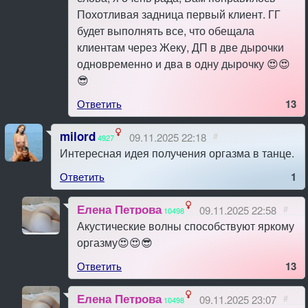
Похотливая задница первый клиент. ГГ
будет выполнять все, что обещала
клиентам через Жеку, ДП в две дырочки
одновременно и два в одну дырочку 😍😍
😎
Ответить
13
milord
09.11.2025 22:18
#
4927
Интересная идея получения оргазма в танце.
Ответить
1
Елена Петрова
09.11.2025 22:58
#
10498
Акустические волны способствуют яркому
оргазму😍😍😎
Ответить
13
Елена Петрова
09.11.2025 23:07
#
10498