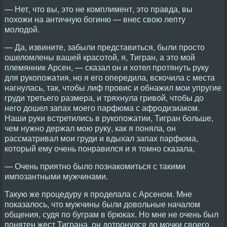
— Нет, что вы, это не комплимент, это правда, вы
похожи на античную богиню — внес свою лепту
молодой.
— Да, извините, забыли представиться, были просто
ошеломлены вашей красотой, я, Тигран, а это мой
племянник Арсен, — сказал он и хотел протянуть руку
для рукопожатия, но я его опередила, вскочила с места
нагнулась, так, чтобы лиф провис и обнажил мои упругие
груди третьего размера, и тряхнула гривой, чтобы до
него дошел запах моего парфюма с афродизиаком.
Наши руки встретились в рукопожатии, Тигран больше,
чем нужно держал мою руку, как я поняла, он
рассматривал мои груди и вдыхал запах парфюма,
который ему очень понравился и я томно сказала,
— Очень приятно было познакомиться с такими
импозантными мужчинами.
Такую же процедуру я проделала с Арсеном. Мне
показалось, что мужчины были довольные началом
общения, судя по буграм в брюках. Но мне не очень был
понятен жест Тиграна, он дотронулся до мочки своего