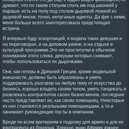
думают, что по таким статьям спать им под шконкой у
параши, есть на полу под столом дырявой ложкой из
дырявой миски, точно, непуганые идиоты. Да фиг с ними,
меня больше всего заинтересовала предстоящая
встреча.
Я впервые буду эскортницей, я видела таких девушек и
на переговорах, и на деловом ужине, и на отдыхе в
культурой программе.Это не проститутки в обычном
понимании этого слова, девушки которых снимают,
чтобы попользоваться их дырочками.
Они, как гетеры в Древней Греции, кроме модельной
внешности, должны быть образованы и уметь
поддерживать разговор на любую тему от искусства до
бизнеса, хорошо владеть своим телом, уметь танцевать и
развлекать контрагентов своих бизнесменов, последние
часто представляют их, как своих помощниц. Некоторые
из них становятся реальными помощницами, а то и
занимают руководящие посты в компании.
Вроде по всем критериям я подхожу для армян и для их
контрагента из Лондона. Хорошо знаю Африку южнее