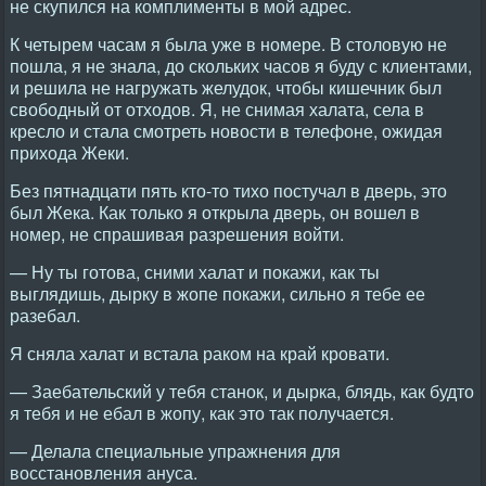
не скупился на комплименты в мой адрес.
К четырем часам я была уже в номере. В столовую не
пошла, я не знала, до скольких часов я буду с клиентами,
и решила не нагружать желудок, чтобы кишечник был
свободный от отходов. Я, не снимая халата, села в
кресло и стала смотреть новости в телефоне, ожидая
прихода Жеки.
Без пятнадцати пять кто-то тихо постучал в дверь, это
был Жека. Как только я открыла дверь, он вошел в
номер, не спрашивая разрешения войти.
— Ну ты готова, сними халат и покажи, как ты
выглядишь, дырку в жопе покажи, сильно я тебе ее
разебал.
Я сняла халат и встала раком на край кровати.
— Заебательский у тебя станок, и дырка, блядь, как будто
я тебя и не ебал в жопу, как это так получается.
— Делала специальные упражнения для
восстановления ануса.