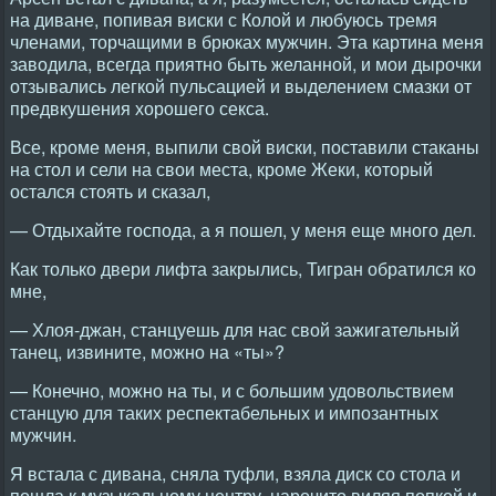
на диване, попивая виски с Колой и любуюсь тремя
членами, торчащими в брюках мужчин. Эта картина меня
заводила, всегда приятно быть желанной, и мои дырочки
отзывались легкой пульсацией и выделением смазки от
предвкушения хорошего секса.
Все, кроме меня, выпили свой виски, поставили стаканы
на стол и сели на свои места, кроме Жеки, который
остался стоять и сказал,
— Отдыхайте господа, а я пошел, у меня еще много дел.
Как только двери лифта закрылись, Тигран обратился ко
мне,
— Хлоя-джан, станцуешь для нас свой зажигательный
танец, извините, можно на «ты»?
— Конечно, можно на ты, и с большим удовольствием
станцую для таких респектабельных и импозантных
мужчин.
Я встала с дивана, сняла туфли, взяла диск со стола и
пошла к музыкальному центру, нарочито виляя попкой и