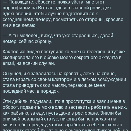
— Подождите, сбросите, пожалуйста, мне этот
порнофильм на Вотсап, где я в главной роли, для
вдохновения, чтобы лучше подготовиться к
сегодняшнему вечеру, посмотреть со стороны, красиво
ли я все делаю.
— А ты молодец, вижу, что уже стараешься, давай
номер, сейчас сброшу.
Как только видео поступило ко мне на телефон, я тут же
скопировала его в облаке моего секретного аккаунта в
email, на всякий случай.
Он ушел, и я завалилась на кровать, лежа на спине,
стала играть со своим клитором и в легком возбуждении
стала приводить свои мысли, терзающие меня
последний час, в порядок.
Эти дебилы подумали, что я проститутка и взяли меня в
оборот, подавить мою волю и заставить работать на них,
как рабыню, за еду, пусть даже в ресторане. Знали бы
они мой реальный статус, никогда бы не наехали на
меня по беспределу, чтобы заработать себе несколько
позорных статей УК, да еще с аудио видео фиксацией, не