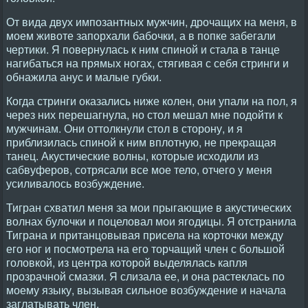
От вида двух импозантных мужчин, дрочащих на меня, в
моем животе запорхали бабочки, а в попке забегали
чертики. Я повернулась к ним спиной и стала в танце
нагибаться на прямых ногах, стягивая с себя стринги и
обнажила анус и малые губки.
Когда стринги оказались ниже колен, они упали на пол, я
через них перешагнула, но стол мешал мне подойти к
мужчинам. Они оттолкнули стол в сторону, и я
приблизилась спиной к ним вплотную, не прекращая
танец. Акустические волны, которые исходили из
сабвуферов, сотрясали все мое тело, отчего у меня
усиливалось возбуждение.
Тигран схватил меня за мои прыгающие в акустических
волнах булочки и поцеловал мои ягодицы. Я отстранила
Тиграна и пританцовывая присела на корточки между
его ног и посмотрела на его торчащий член с большой
головкой, из центра которой выделялась капля
прозрачной смазки. Я слизала ее, и она растеклась по
моему языку, вызывая сильное возбуждение и начала
заглатывать член.