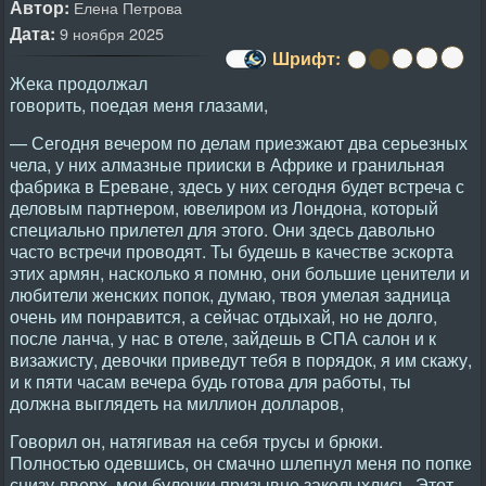
Автор:
Елена Петрова
Дата:
9 ноября 2025
Шрифт:
Жека продолжал
говорить, поедая меня глазами,
— Сегодня вечером по делам приезжают два серьезных
чела, у них алмазные прииски в Африке и гранильная
фабрика в Ереване, здесь у них сегодня будет встреча с
деловым партнером, ювелиром из Лондона, который
специально прилетел для этого. Они здесь давольно
часто встречи проводят. Ты будешь в качестве эскорта
этих армян, насколько я помню, они большие ценители и
любители женских попок, думаю, твоя умелая задница
очень им понравится, а сейчас отдыхай, но не долго,
после ланча, у нас в отеле, зайдешь в СПА салон и к
визажисту, девочки приведут тебя в порядок, я им скажу,
и к пяти часам вечера будь готова для работы, ты
должна выглядеть на миллион долларов,
Говорил он, натягивая на себя трусы и брюки.
Полностью одевшись, он смачно шлепнул меня по попке
снизу-вверх, мои булочки призывно заколыхлись. Этот