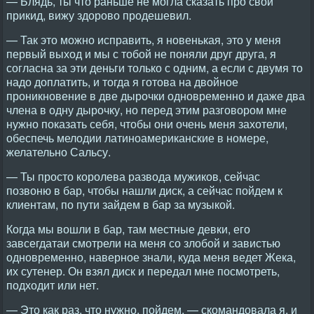
— Блядь, ты что раньше не могла сказать про свой
прикид, вижу здорово продешевил.
— Так это можно исправить, я новенькая, это у меня
первый выход и мы с тобой не поняли друг друга, я
согласна за эти деньги только с одним, а если с двумя то
надо доплатить, и тогда я готова на двойное
проникновение в две дырочки одновременно и даже два
члена в одну дырочку, но перед этим разговором мне
нужно показать себя, чтобы они очень меня захотели,
обеспечь мелодии латиноамериканские в номере,
желательно Сальсу.
— Ты просто королева развода мужиков, сейчас
позвоню в бар, чтобы нашли диск, а сейчас пойдем к
клиентам, по пути зайдем в бар за музыкой.
Когда мы вошли в бар, там местные девки, его
завсегдатаи смотрели на меня со злобой и завистью
одновременно, наверное знали, куда меня ведет Жека,
их сутенер. Он взял диск и передал мне посмотреть,
подходит или нет.
— Это как раз, что нужно, пойдем, — скомандовала я, и