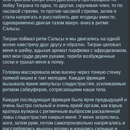
лобку Тиграна то одна, то другая, скручивая член, то по
часовой стрелке, то против часовой стрелки, затем я
стала напрягать и расслаблять две ягодицы вместе,
одновременно двигая тазом вверх -вниз в ритме
Сальсы.
Тигран поймал ритм Сальсы и мы двигались на одной
волне навстречу друг другу и обратно. Тигран целовал
меня в шейку, вдыхая аромат парфюма с афродизиаком,
мял мои груди двумя руками, теребя возбужденные
соски и трахал меня в попку.
Головка массировала мою вагину через тонкую стенку
прямой кишки в такт мелодии. Каждая фрикция
вызывала яркие импульсы сладострастия, усиливаемые
ритмом сабвуферов, сотрясающими наши тела.
Каждая последующая фрикция была ярче предыдущей и
очень быстро сильный и очень яркий оргазм, как взрыв
кратера вулкана с ритмичным выбросом раскаленной
лавы сладострастия накрыл меня. У меня затряслись
ноги, затем руки, потом самопроизвольно напрягались и
расслаблялись мышцы ягодиц и начались сильные и