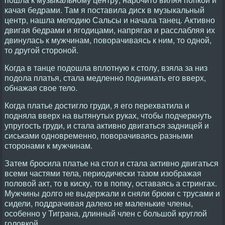
качая бедрами. Там я поставила диск в музыкальный
центр, нашла мелодию Сальсы и начала танец. Активно
двигая бедрами и ягодицами, напрягая и расслабляя их
двинулась к мужчинам, поворачиваясь к ним, то одной,
то другой стороной.
Когда в танце подошла вплотную к столу, взяла за низ
подола платья, стала медленно поднимать его вверх,
обнажая свое тело.
Когда платье достигло груди, я его перехватила и
подняла вверх на вытянутых руках, чтобы подчеркнуть
упругость груди, и стала активно двигаться задницей и
сиськами одновременно, поворачиваясь разными
сторонами к мужчинам.
Затем бросила платье на стол и стала активно двигаться
всеми частями тела, периодически тазом изображая
половой акт, то в киску, то в попку, оставаясь а стрингах.
Мужчины долго не выдержали и сняли брюки с трусами и
сидели, поддрачивая далеко не маленькие члены,
особенно у Тиграна, длинный член с большой круглой
головкой.