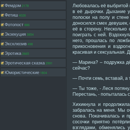
Фемдом
Любовалась её выбритой п
2178
в её дырочки. Дыхание у
Фетиш
4026
полоски на полу и стен
доносился смех девушек, 
Фотопост
886
её в сторону. Несколько
Экзекуция
поиграть с ней. Вздохнул
3854
него, прошлась по ложб
Эксклюзив
498
прикосновения и вздрогн
красивая и сексуальная. Д
Эротика
2665
— Марина? – подружка дё
Эротическая сказка
2991
сейчас?
Юмористические
1804
— Почти семь, вставай, а 
— Ты тоже, - Леся потяну
Перестань, - попыталась с
Хихикнула и продолжила 
забралась на меня. Мы о
снова. Покачивалась и п
сосочки приятно потёрл
взглядами, обменялись 