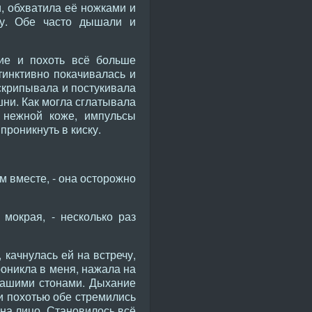
, обхватила её ножками и
ру. Обе часто дышали и
ие и похоть всё больше
тинктивно покачивалась и
скрипывала и постукивала
шни. Как могла сглатывала
 нежной коже, импульсы
проникнуть в киску.
м вместе, - она осторожно
мокрая, - несколько раз
 качнулась ей на встречу,
роникла в меня, нажала на
нашими стонами. Дыхание
 и похотью обе стремились
на лицо. Становилось всё