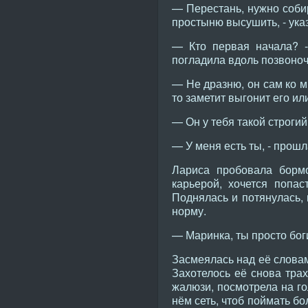
— Перестань, нужно собир
простыню высушить, - ука
— Кто первая начала? -
погладила вдоль позвоноч
— Не дразню, он сам ко мн
то заметит выгонит его ил
— Он у тебя такой строгий
— У меня есть ты, - прошл
Лариса пробовала бормо
карьерой, хочется попа
Поднялась и потянулась, 
норму.
— Маринка, ты просто боги
Засмеялась над её словам
Захотелось её снова трах
жалюзи, посмотрела на го
нём сеть, чтоб поймать б