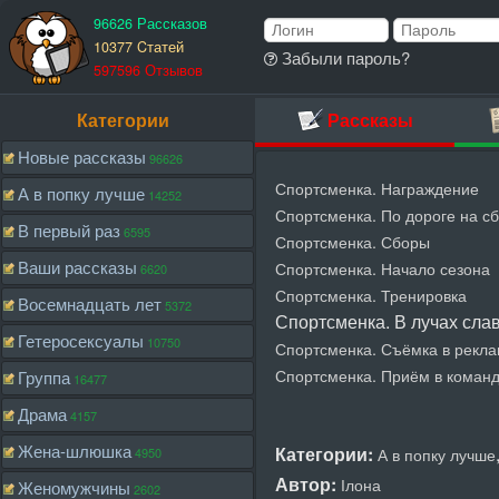
96626 Рассказов
10377 Cтатей
Забыли пароль?
597596 Отзывов
Категории
Рассказы
Новые рассказы
96626
Спортсменка. Награждение
А в попку лучше
14252
Спортсменка. По дороге на с
В первый раз
6595
Спортсменка. Сборы
Ваши рассказы
Спортсменка. Начало сезона
6620
Спортсменка. Тренировка
Восемнадцать лет
5372
Спортсменка. В лучах сла
Гетеросексуалы
10750
Спортсменка. Съёмка в рекл
Спортсменка. Приём в коман
Группа
16477
Драма
4157
Жена-шлюшка
Категории:
А в попку лучше
4950
Автор:
Ілона
Женомужчины
2602