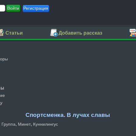
Регистрация
Статьи
Добавить рассказ
боры
вы
аме
ду
Спортсменка. В лучах славы
,
,
,
Группа
Минет
Куннилингус