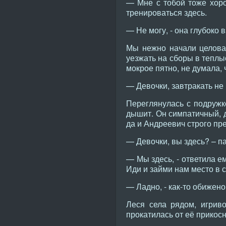
— Мне с тобой тоже хоро
тренироваться здесь.
— Не могу, - она глубоко 
Мы нежно начали целоват
уезжать на сборы в теплы
мокрое пятно, не думала, 
— Девочки, завтракать не
Переглянулась с подружко
дышит. Он симпатичный, д
да и Андреевич строго пре
— Девочки, вы здесь? – п
— Мы здесь, - ответила е
Иди и займи нам место в с
— Ладно, - как-то обижено
Леся села рядом, игриво
прокатилась от её прикос