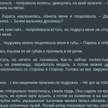
аться, - поправила волосы, двинулась на край кровати. –
зала на пятно.
 Лариса наклонилась, обняла меня и поцеловала. – Да
ника. – Зачем мальчика дразнишь?
е пристаёт, - попробовала встать, но подруга меня не отпу
и меня.
, - подружка нежно поцеловала меня в губы. – Парень в тебя
ась языком по её губам и проникла в её ротик.
тать, но ничего не понимала. Как-то сейчас полность
сть на олимпиаду, заработать медаль, а потом можно д
наклонилась со стороны в сторону. Голова на миг закружи
ня, - с восхищением произнесла подружка. – Не зря за тоб
и, специально покрутилась, сжала грудь. Она сидела на к
нуть, но нужно идти кушать, а потом на разминку и на ка
лубое небо, украшенное тысячами мелких белых облаков, с
ольше солнечных лучей. Легкий ветер покачивал листву, кот