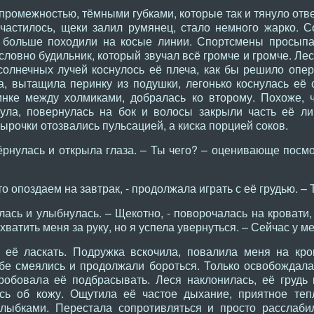
ромежностью, тёмными губками, которые так и тянуло отве
частилось, щеки залил румянец, стало немного жарко. 
е больше походили на косые линии. Спортсмены просып
словно будильник, который звучал всё громче и громче. Лес
 солнечных лучей коснулось её плеча, как бы решило опе
а, вытащила перинку из подушки, легонько коснулась её с
инке между холмиками, добралась ко второму. Похоже, 
ула, повернулась на бок и волосы закрыли часть её ли
ырочки отозвались пульсацией, а киска порцией соков.
рнулась и открыла глаза. – Ты чего? – оценивающе посмо
то опоздаем на завтрак, - продолжала играть с её грудью. – 
лась и улыбнулась. – Щекотно, - поворочалась на кровати, 
хватить меня за руку, но я успела увернуться. – Сейчас у м
её ласкать. Подружка вскочила, повалила меня на кров
бе смеялись и продолжали бороться. Только освобождала 
робовала её подбрасывать. Леся наклонилась, её грудь 
ись об кожу. Ощутила её частое дыхание, приятное теп
улыбками. Перестала сопротивляться и просто расслаби