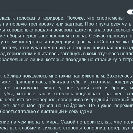
лась к голосам в коридоре. Похоже, что спортсмены
 на первую тренировку или завтрак. Протянула руку чуть 
мы хорошенько пошали вечером, даже не знаю во сколько 
ие сборы перед завершением сезона. Сейчас проведут о
ту от министерства и федерации (рассказ «Спортсменка.
 по телу, откинула одеяло чуть в сторону, приятная прохла
ад горизонтом и пыталось заглянуть в комнату через непл
араллельные линии, которые походили на страничку в тетра
а, её лицо показалось мне таким напряженным. Захотелось 
ниже. Приподнялась, облизала губы и сглотнула, поверну
ь её вытянутого лица, у неё узкий лоб и брови, м
 губы, которые так и хотелось поцеловать, на шее за
ула непонятное. Наверное, совершила очередной сложный п
ё же легче моя гребля на байдарке. Не нужно пережива
бороться только с дистанций и секундами.
ние на чемпионате мира. Самой не верится, как мне пол
чла все слабые и сильные стороны соперниц, ветер дул 