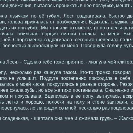
вои движения, пыталась проникать в неё поглубже, менять
ила язычком по её губам. Леся вздрагивала, быстро дв
и, голова кружилась от возбуждения. Вдыхала сладкие а
дить их поглубже. Мы стонали то вместе, то по отдельност
ончила, обильная порция смазки потекла на меня. Быс
к ней. Спортсменка вздрагивала, легонько шевелила паль
и полностью выскользнули из меня. Повернула голову чуть
ла Леся. – Сделаю тебе тоже приятно, - лизнула мой клитор
пу, несколько раз качнула тазом. Кто-то громко говорил
кто не услышит. Подруга постепенно приходила в себя 
зались в моей киске, покрутились в разные стороны. Раз
ьнее сжала зубы, но всё же тихо постанывала. Она нежно 
чком и покусывала. Вцепилась в её попу, выгнулась, вск
ь легко и хорошо, полоски на полу и стене заиграли, 
повернулась, легла рядом со мной, несколько раз поцеловал
 сладенькая, - шептала она мне и сжимала грудь. – Жалко