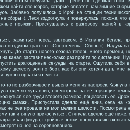
влений потом получила. Даже тренер не сдержал свои э
ожем найти спонсоров, которые оплатят нам зимние сборы
се. Забавно получилось с Ирой на станции техническог
на сборы»). Леся вздрогнула и повернулась, похоже, что 
жные прыжки. Прислушалась к разговору парней в кор
ься, размяться перед завтраком. В Испании бегала пр
а воздухом (рассказ «Спортсменка. Сборы»). Надумала г
охнуть. До старта нового сезона теперь много времени, 
я на канал, заставит несколько раз пройти по дистанции. Н
пустить драгоценные секунды на старте. Ощутила себя в
хому шелесту волн о борт, как бы они хотели дать мне н
и нужно сорваться с места.
о-то не разборчивое и вывела меня из настроек. Качнула 
нула одеяло чуть вниз, посмотрела на её торчащие тёмн
коснуться к её груди второго размера, поцеловать её. Дро
рцию смазки. Приспустила одеяло ещё вниз, села на кр
как не реагировала на мои мелкие шалости. Посмотрела н
рому так и тянуло прикоснуться. Стянула одеяло ещё ниже, 
нь красивая фигура, стройные ножки, представляю сколько
 смотрят на неё на соревнованиях.