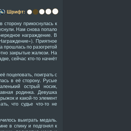
Шрифт:
в сторону прикоснулась к
уснули. Нам снова попало
чередное награждение. В
 Награждение»). Приятное
да прошлась по разогретой
отно закрытые жалюзи. На
дке, сейчас кто-то начнёт
её поцеловать, поиграть с
лась в её сторону. Русые
аленький острый носик,
бавная родинка. Девушка
рыжок и какой-то элемент
ть, что судье что-то не
училось выиграть медаль.
мне в спину и подгонял к