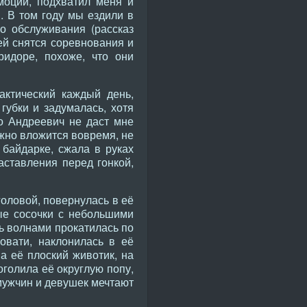
моции, подхватил меня и
. В том году мы ездили в
о обслуживания (рассказ
ей снятся соревнования и
идоре, похоже, что они
актический каждый день,
убки и задумалась, хотя
но Андреевич не даст мне
ужно вложится вовремя, не
 байдарке, сжала в руках
аставления перед гонкой,
головой, повернулась в её
ые сосочки с небольшими
жь волнами прокатилась по
овати, наклонилась в её
а её плоский животик, на
оголила её округлую попу,
 мужчин и девушек мечтают