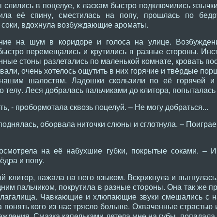
 слились в поцелуе, к ласкам быстро подключились язычки
дила её спину, сместилась на попу, прошлась по бед
ё соки, вдохнула возбуждающие ароматы.
ие на шум в коридоре и голоса на улице. Возбужден
быстро перемещались и крутились в разные стороны. Инс
нные стоны разлетались по маленькой комнате, кровать по
овали, очень хотелось ощутить в них горячие и твёрдые пор
нашим шалостям. Ладошки скользили по её горячей и
 телу. Леся добралась пальчиками до клитора, попыталась 
ь, - пробормотала сквозь поцелуй. – Не могу добраться...
поднялась, оборвала ниточки слюны и сглотнула. – Поиграе
осмотрела на её набухшие губки, покрытые соками. – И 
ёдра и попу.
й клитор, нажала на него языком. Вскрикнула и выгнулась,
ним пальчиком, покрутила в разные стороны. Она так же п
влагалища. Чавкающие и хлюпающие звуки смешались с 
а понять кого из нас трясло больше. Охваченные страстью
ждения. Смазка капельками летела мне на губы, попадала 