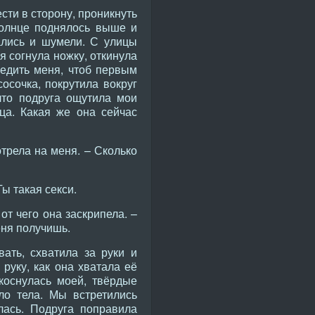
сти в сторону, проникнуть
Солнце поднялось выше и
ались и шумели. С улицы
я согнула ножку, откинула
редить меня, чтоб первым
осочка, покрутила вокруг
что подруга ощутила мои
ца. Какая же она сейчас
трела на меня. – Сколько
Ты такая секси.
от чего она заскрипела. –
еня получишь.
ать, схватила за руки и
руку, как она хватала её
коснулась моей, твёрдые
ло тела. Мы встретились
лась. Подруга поправила