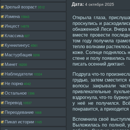
Дата:
4 октября 2025
Зрелый возраст
3512
Измена
Открыла глаза, прислуша
15843
проснулись и расходились
Инцест
14879
обнаженной Леси. Вчера 
вместе провести последн
Классика
627
том году получила грамо
Куннилингус
4561
тепло волнами растеклось
коже. Солнце поднялось н
Мастурбация
3206
стене и полу появились п
писать осенний диктант.
Минет
16200
Наблюдатели
Подруга что-то произнесл
10324
грудью, затем сместится 
Не порно
4042
волосы закрывали част
привлекательные пухлые
Остальное
1396
вздрогнула, что-то буркн
Перевод
у неё не получился. Вс
10537
понравится, а приходится 
Переодевание
1668
Вспомнила своё выступле
Пикап истории
1165
Выложилась по полной, у