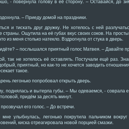
шо, - повернула голову в её сторону. – Оставайся, до 
вздохнула. – Приеду домой на праздники.
ься и тискать друг дружку. Не хотелось с ней разлучать
е страны. Ощутила на её губах вкус своих соков. На прос
что из меня столько натекло. Вздрогнула от стука в дверь.
 идёте? – послышался приятный голос Матвея. – Давайте п
й, так не хотелось её оставлять. Постучали ещё раз. Зна
обрый, приятный, но как-то не хочется заводить отношени
секает такое.
арень легонько попробовал открыть дверь.
му, поднялась и вытерла губы. – Мы одеваемся, - соврала е
толовой, придём за десять минут.
 прозвучал его голос. – До встречи.
 мне улыбнулась, легонько покрутила пальчиком вокруг
новений, киска отреагировала новой порцией смазки.