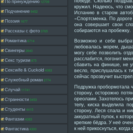
победе. Сколько поздра
По принуждению
12709
кружил. Надеюсь, что см
Подчинение
9452
Испанию в старом автобу
«Спортсменка. По дороге 
Поэзия
1677
она совершает свои сло
собираются на пробежку.
Рассказы с фото
3765
Романтика
Возможно и себе выбрат
6714
любовалась морем, дышал
Свингеры
2640
могу себе позволить отд
расслабится, погонит мен
Секс туризм
875
сбавить на финише, не у
Сексwife & Cuckold
весло, прислушалась к ти
4083
сейчас прозвучит выстрел 
Служебный роман
2774
Подружка пробормотала чт
Случай
11741
сторону, осторожно потя
ореолами. Захотелось при
Странности
3453
телу, киска выделила по
Студенты
4415
сторону. Леся спала и ни
аккуратный пупок, к кото
Фантазии
4083
крепкие бёдра. У неё оче
к ней прикоснуться, когда
Фантастика
4300