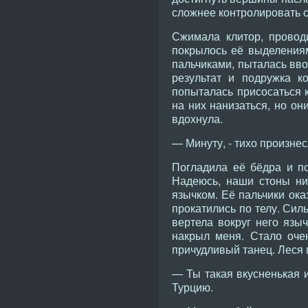
сложнее контролировать с
Сжимала клитор, провод
покрылось её выделениям
пальчиками, пыталась вво
результат и подружка к
попыталась присосаться 
на них нанизаться, но он
вдохнула.
— Минуту, - тихо произнес
Погладила её бёдра и по
Надеюсь, наши стоны ни
язычком. Её пальчики ока
прокатились по телу. Сил
вертела вокруг него язы
накрыл меня. Стало очен
причудливый танец. Леся 
— Ты такая вкусненькая и
Турцию.