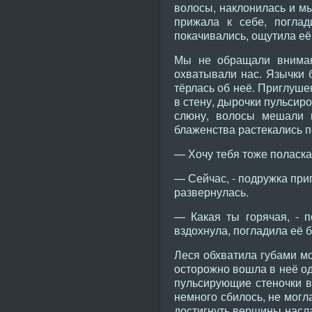
волосы, наклонилась и мы
прижала к себе, погла
покачивались, ощутила е
Мы не обращали вниман
охватывали нас. Язычки 
тёрлась об неё. Приглуше
в стену, дырочки пульсир
слюну, волосы мешали 
блаженства растекались по
— Хочу тебя тоже поласкат
— Сейчас, - подружка при
развернулась.
— Какая ты горячая, - п
вздохнула, погладила её б
Леся обхватила губами мо
осторожно вошла в неё од
пульсирующие стеночки 
немного сбилось, не могл
достигнуть вершины насла