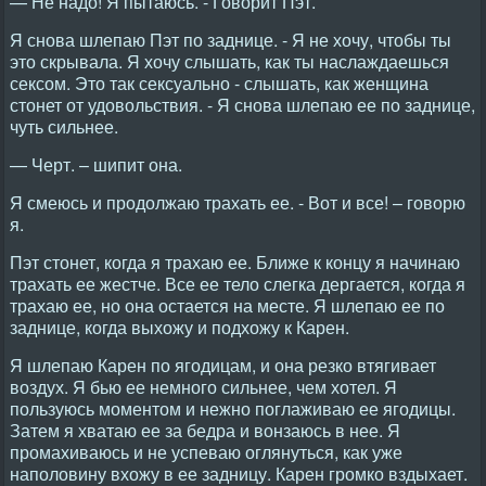
— Не надо! Я пытаюсь. - Говорит Пэт.
Я снова шлепаю Пэт по заднице. - Я не хочу, чтобы ты
это скрывала. Я хочу слышать, как ты наслаждаешься
сексом. Это так сексуально - слышать, как женщина
стонет от удовольствия. - Я снова шлепаю ее по заднице,
чуть сильнее.
— Черт. – шипит она.
Я смеюсь и продолжаю трахать ее. - Вот и все! – говорю
я.
Пэт стонет, когда я трахаю ее. Ближе к концу я начинаю
трахать ее жестче. Все ее тело слегка дергается, когда я
трахаю ее, но она остается на месте. Я шлепаю ее по
заднице, когда выхожу и подхожу к Карен.
Я шлепаю Карен по ягодицам, и она резко втягивает
воздух. Я бью ее немного сильнее, чем хотел. Я
пользуюсь моментом и нежно поглаживаю ее ягодицы.
Затем я хватаю ее за бедра и вонзаюсь в нее. Я
промахиваюсь и не успеваю оглянуться, как уже
наполовину вхожу в ее задницу. Карен громко вздыхает.