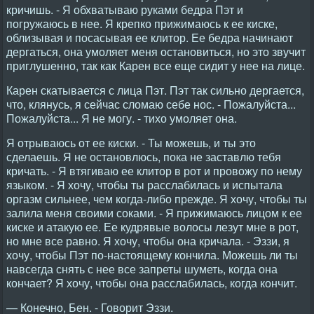
кричишь. - Я обхватываю руками бедра Пэт и
погружаюсь в нее. Я крепко прижимаюсь к ее киске,
облизывая и посасывая ее клитор. Ее бедра начинают
дергаться, она умоляет меня остановиться, но это звучит
приглушенно, так как Карен все еще сидит у нее на лице.
Карен скатывается с лица Пэт. Пэт так сильно дергается,
что, клянусь, я сейчас сломаю себе нос. - Пожалуйста...
Пожалуйста... Я не могу. - тихо умоляет она.
Я отрываюсь от ее киски. - Ты можешь, и ты это
сделаешь. Я не остановлюсь, пока не заставлю тебя
кричать. - Я втягиваю ее клитор в рот и провожу по нему
языком. - Я хочу, чтобы ты расслабилась и испытала
оргазм сильнее, чем когда-либо прежде. Я хочу, чтобы ты
залила меня своими соками. - Я прижимаюсь лицом к ее
киске и атакую ее. Ее кудрявые волосы лезут мне в рот,
но мне все равно. Я хочу, чтобы она кричала. - Эззи, я
хочу, чтобы Пэт по-настоящему кончила. Можешь ли ты
навсегда снять с нее все запреты шуметь, когда она
кончает? Я хочу, чтобы она расслабилась, когда кончит.
— Конечно, Бен. - Говорит Эззи.