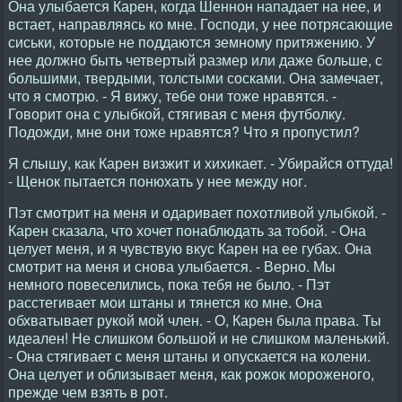
Она улыбается Карен, когда Шеннон нападает на нее, и
встает, направляясь ко мне. Господи, у нее потрясающие
сиськи, которые не поддаются земному притяжению. У
нее должно быть четвертый размер или даже больше, с
большими, твердыми, толстыми сосками. Она замечает,
что я смотрю. - Я вижу, тебе они тоже нравятся. -
Говорит она с улыбкой, стягивая с меня футболку.
Подожди, мне они тоже нравятся? Что я пропустил?
Я слышу, как Карен визжит и хихикает. - Убирайся оттуда!
- Щенок пытается понюхать у нее между ног.
Пэт смотрит на меня и одаривает похотливой улыбкой. -
Карен сказала, что хочет понаблюдать за тобой. - Она
целует меня, и я чувствую вкус Карен на ее губах. Она
смотрит на меня и снова улыбается. - Верно. Мы
немного повеселились, пока тебя не было. - Пэт
расстегивает мои штаны и тянется ко мне. Она
обхватывает рукой мой член. - О, Карен была права. Ты
идеален! Не слишком большой и не слишком маленький.
- Она стягивает с меня штаны и опускается на колени.
Она целует и облизывает меня, как рожок мороженого,
прежде чем взять в рот.