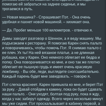
помогаю ей забраться на заднее сиденье, и мы
трогаемся в путь.
— Новая машина? - Спрашивает Пэт. - Она очень
удобная и пахнет новой машиной. – хихикает она.
— Да. Пробег меньше 100 километров. - отвечаю я.
Дамы заводят разговор о Шеннон, а я веду машину. Мы
подъезжаем к ресторану. Я помогаю Карен снять пальто
и поворачиваюсь, чтобы помочь Пэт. Я снимаю пальто с
ее плеч. Ух ты! На ней вязаное платье, а не длинная
рубашка, как у Карен. Оно немного облегает ее бедра и
попку. Она поворачивается ко мне, и оно так же плотно
облегает ее пышную грудь и имеет очень красивую
ложбинку. - Вы обе, леди, выглядите сногсшибательно.
Каждый парень будет мне завидовать. – говорю я.
Пэт слегка краснеет. Карен привыкла ко мне, и берет Пэт
за руку. - Давай отойдем к камину, пока он будет сдавать
наши пальто. - Они уходят, болтая под руку, пока я жду,
когда у нас заберут одежду. Всего через несколько минут
мы уже сидим. Пэт проскальзывает в кабинку первой, а