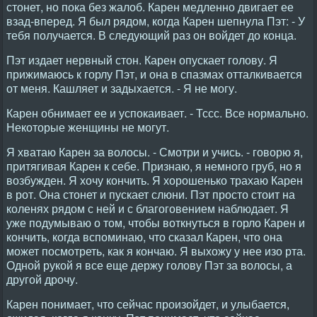
стонет, но пока без жалоб. Карен медленно двигает ее
взад-вперед. Я был рядом, когда Карен шепнула Пэт: - У
тебя получается. В следующий раз он войдет до конца.
Пэт издает нервный стон. Карен опускает голову. Я
прижимаюсь к горлу Пэт, и она в спазмах отталкивается
от меня. Кашляет и задыхается. - Я не могу.
Карен обнимает ее и успокаивает. - Тссс. Все нормально.
Некоторые женщины не могут.
Я хватаю Карен за волосы. - Смотри и учись. - говорю я,
притягивая Карен к себе. Признаю, я немного груб, но я
возбужден. Я хочу кончить. Я хорошенько трахаю Карен
в рот. Она стонет и пускает слюни. Пэт просто стоит на
коленях рядом с ней и с благоговением наблюдает. Я
уже подумываю о том, чтобы воткнуться в горло Карен и
кончить, когда вспоминаю, что сказал Карен, что она
может посмотреть, как я кончаю. Я выхожу у нее изо рта.
Одной рукой я все еще держу голову Пэт за волосы, а
другой дрочу.
Карен понимает, что сейчас произойдет, и улыбается,