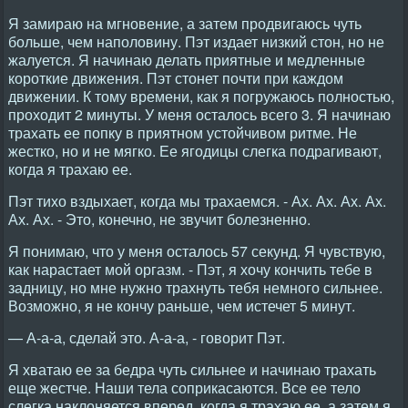
Я замираю на мгновение, а затем продвигаюсь чуть
больше, чем наполовину. Пэт издает низкий стон, но не
жалуется. Я начинаю делать приятные и медленные
короткие движения. Пэт стонет почти при каждом
движении. К тому времени, как я погружаюсь полностью,
проходит 2 минуты. У меня осталось всего 3. Я начинаю
трахать ее попку в приятном устойчивом ритме. Не
жестко, но и не мягко. Ее ягодицы слегка подрагивают,
когда я трахаю ее.
Пэт тихо вздыхает, когда мы трахаемся. - Ах. Ах. Ах. Ах.
Ах. Ах. - Это, конечно, не звучит болезненно.
Я понимаю, что у меня осталось 57 секунд. Я чувствую,
как нарастает мой оргазм. - Пэт, я хочу кончить тебе в
задницу, но мне нужно трахнуть тебя немного сильнее.
Возможно, я не кончу раньше, чем истечет 5 минут.
— А-а-а, сделай это. А-а-а, - говорит Пэт.
Я хватаю ее за бедра чуть сильнее и начинаю трахать
еще жестче. Наши тела соприкасаются. Все ее тело
слегка наклоняется вперед, когда я трахаю ее, а затем я