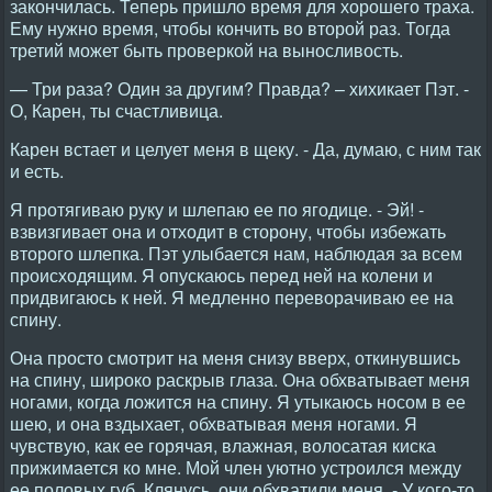
закончилась. Теперь пришло время для хорошего траха.
Ему нужно время, чтобы кончить во второй раз. Тогда
третий может быть проверкой на выносливость.
— Три раза? Один за другим? Правда? – хихикает Пэт. -
О, Карен, ты счастливица.
Карен встает и целует меня в щеку. - Да, думаю, с ним так
и есть.
Я протягиваю руку и шлепаю ее по ягодице. - Эй! -
взвизгивает она и отходит в сторону, чтобы избежать
второго шлепка. Пэт улыбается нам, наблюдая за всем
происходящим. Я опускаюсь перед ней на колени и
придвигаюсь к ней. Я медленно переворачиваю ее на
спину.
Она просто смотрит на меня снизу вверх, откинувшись
на спину, широко раскрыв глаза. Она обхватывает меня
ногами, когда ложится на спину. Я утыкаюсь носом в ее
шею, и она вздыхает, обхватывая меня ногами. Я
чувствую, как ее горячая, влажная, волосатая киска
прижимается ко мне. Мой член уютно устроился между
ее половых губ. Клянусь, они обхватили меня. - У кого-то