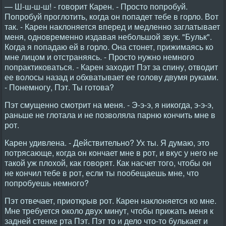
— Ш-ш-ш-ш! - говорит Карен. - Просто попробуй.
Попробуй проглотить, когда он попадет тебе в горло. Вот
так. - Карен наклоняется вперед и медленно заглатывает
меня, одновременно издавая небольшой звук. "Бульк".
Когда я попадаю ей в горло. Она стонет, прижимаясь ко
мне лицом и отстраняясь. - Просто нужно немного
попрактиковаться. - Карен заходит Пэт за спину, отводит
ее волосы назад и обхватывает ее голову двумя руками.
- Понемногу, Пэт. Ты готова?
Пэт смущенно смотрит на меня. - Э-э-э, я никогда, э-э-э,
раньше не глотала и не позволяла парню кончить мне в
рот.
Карен удивлена. - Действительно? Ух ты. Я думаю, это
потрясающе, когда он кончает мне в рот, и вкус у него не
такой уж плохой, как говорят. Как насчет того, чтобы он
не кончил тебе в рот, если ты пообещаешь мне, что
попробуешь немного?
Пэт отвечает, приоткрыв рот. Карен наклоняется ко мне.
Мне требуется около двух минут, чтобы прижать меня к
задней стенке рта Пэт. Пэт то и дело что-то булькает и