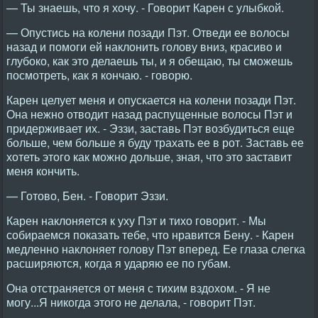
— Ты знаешь, что я хочу. - Говорит Карен с улыбкой.
— Опустись на колени позади Пэт. Отведи ее волосы
назад и помоги ей наклонить голову вниз, красиво и
глубоко, как это делаешь ты, и я обещаю, ты сможешь
посмотреть, как я кончаю. - говорю.
Карен целует меня и опускается на колени позади Пэт.
Она нежно отводит назад распущенные волосы Пэт и
придерживает их. - Эззи, заставь Пэт возбудиться еще
больше, чем больше я буду трахать ее в рот. Заставь ее
хотеть этого как можно дольше, зная, что это заставит
меня кончить.
— Готово, Бен. - Говорит Эззи.
Карен наклоняется к уху Пэт и тихо говорит. - Мы
собираемся показать тебе, что нравится Бену. - Карен
медленно наклоняет голову Пэт вперед. Ее глаза слегка
расширяются, когда я ударяю ее по губам.
Она отстраняется от меня с тихим вздохом. - Я не
могу...Я никогда этого не делала, - говорит Пэт.