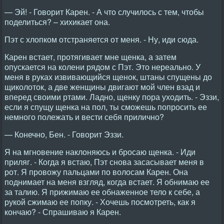
— Эй! - Говорит Карен. - А что случилось с тем, чтобы
поделиться? – хихикает она.
Пэт с хлопком отстраняется от меня. - Ну, иди сюда.
Карен встает, протягивает мне щенка, а затем
опускается на колени рядом с Пэт. Это нереально. У
меня в руках извивающийся щенок, штаны спущены до
щиколоток, а две женщины двигают мой член взад и
вперед своими ртами. Ладно, щенку пора уходить. - Эззи,
если я спущу щенка на пол, ты сможешь попросить ее
немного полежать и вести себя прилично?
— Конечно, Бен. - Говорит Эззи.
Я на мгновение наклоняюсь и бросаю щенка. - Иди
приляг. - Когда я встаю, Пэт снова засасывает меня в
рот. Я провожу пальцами по волосам Карен. Она
поднимает на меня взгляд, когда встает. Я обнимаю ее
за талию. Я прижимаю ее обнаженное тело к себе, а
рукой сжимаю ее попку. - Хочешь посмотреть, как я
кончаю? - Спрашиваю я Карен.