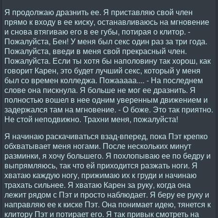
Я продолжаю дразнить ее. Я приставляю свой член
прямо к входу в ее киску, останавливаюсь на мгновение
и снова втягиваю его в ее губы, потирая о клитор. -
Пожалуйста, Бен! У меня был секс один раз за три года.
Пожалуйста, введи в меня свой прекрасный член.
Пожалуйста. Если ты хотя бы наполовину так хорош, как
говорит Карен, это будет лучший секс, который у меня
был со времен колледжа. Пожааааа.... - На последнем
слове она пискнула. Я больше не мог ее дразнить. Я
полностью вошел в нее одним уверенным движением и
задержался там на мгновение. - О боже. Это так приятно.
Не стой неподвижно. Трахни меня, пожалуйста!
Я начинаю раскачиваться взад-вперед, пока Пэт крепко
обхватывает меня ногами. После нескольких минут
разминки, я хочу большего. Я похлопываю ее по бедру и
выпрямляюсь, так что ей приходится разжать ноги. Я
хватаю каждую ногу, прижимаю их к груди и начинаю
трахать сильнее. Я хватаю Карен за руку, когда она
лежит рядом с Пэт и просто наблюдает. Я беру ее руку и
направляю ее к киске Пэт. Она понимает идею, тянется к
клитору Пэт и потирает его. Я так привык смотреть на