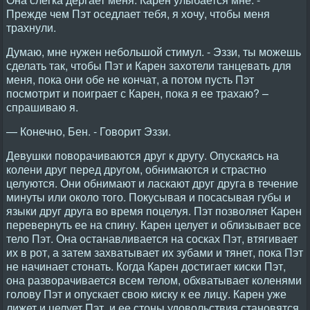
Прежде чем Пэт оседлает тебя, я хочу, чтобы меня
трахнули.
Думаю, мне нужен небольшой стимул. - Эззи, ты можешь
сделать так, чтобы Пэт и Карен захотели танцевать для
меня, пока они обе не кончат, а потом пусть Пэт
посмотрит и поиграет с Карен, пока я ее трахаю? –
спрашиваю я.
— Конечно, Бен. - Говорит Эззи.
Девушки поворачиваются друг к другу. Опускаясь на
колени друг перед другом, обнимаются и страстно
целуются. Они обнимают и ласкают друг друга в течение
минуты или около того. Покусывая и посасывая губы и
языки друг друга во время поцелуя. Пэт позволяет Карен
перевернуть ее на спину. Карен целует и облизывает все
тело Пэт. Она останавливается на сосках Пэт, втягивает
их в рот, а затем захватывает их зубами и тянет, пока Пэт
не начинает стонать. Когда Карен достигает киски Пэт,
она разворачивается всем телом, обхватывает коленями
голову Пэт и опускает свою киску к ее лицу. Карен уже
лижет и целует Пэт, и ее стоны удовольствия становятся