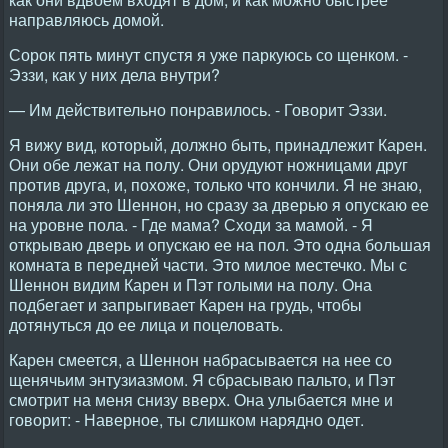
направляюсь домой.
Сорок пять минут спустя я уже паркуюсь со щенком. -
Эззи, как у них дела внутри?
— Им действительно понравилось. - Говорит Эззи.
Я вижу вид, который, должно быть, принадлежит Карен.
Они обе лежат на полу. Они орудуют ножницами друг
против друга, и, похоже, только что кончили. Я не знаю,
поняла ли это Шеннон, но сразу за дверью я опускаю ее
на уровне пола. - Где мама? Сходи за мамой. - Я
открываю дверь и опускаю ее на пол. Это одна большая
комната в передней части. Это милое местечко. Мы с
Шеннон видим Карен и Пэт голыми на полу. Она
подбегает и запрыгивает Карен на грудь, чтобы
дотянуться до ее лица и поцеловать.
Карен смеется, а Шеннон набрасывается на нее со
щенячьим энтузиазмом. Я сбрасываю пальто, и Пэт
смотрит на меня снизу вверх. Она улыбается мне и
говорит: - Наверное, ты слишком нарядно одет.