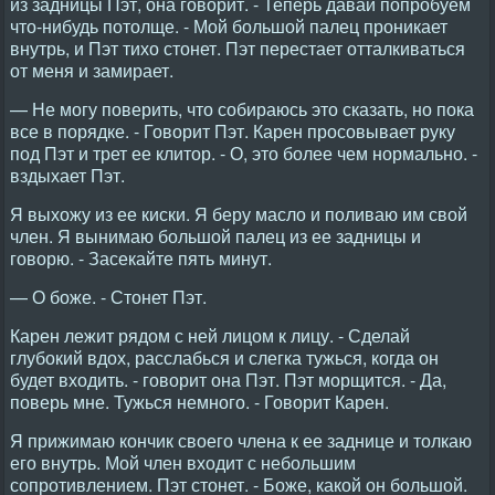
из задницы Пэт, она говорит. - Теперь давай попробуем
что-нибудь потолще. - Мой большой палец проникает
внутрь, и Пэт тихо стонет. Пэт перестает отталкиваться
от меня и замирает.
— Не могу поверить, что собираюсь это сказать, но пока
все в порядке. - Говорит Пэт. Карен просовывает руку
под Пэт и трет ее клитор. - О, это более чем нормально. -
вздыхает Пэт.
Я выхожу из ее киски. Я беру масло и поливаю им свой
член. Я вынимаю большой палец из ее задницы и
говорю. - Засекайте пять минут.
— О боже. - Стонет Пэт.
Карен лежит рядом с ней лицом к лицу. - Сделай
глубокий вдох, расслабься и слегка тужься, когда он
будет входить. - говорит она Пэт. Пэт морщится. - Да,
поверь мне. Тужься немного. - Говорит Карен.
Я прижимаю кончик своего члена к ее заднице и толкаю
его внутрь. Мой член входит с небольшим
сопротивлением. Пэт стонет. - Боже, какой он большой.