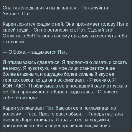
Она тяжело дышит и вырывается. - Пожалуйста. -
Умоляет Пэт.
Карен ложится рядом с ней. Она прижимает голову Пэт к
своей груди. - Он не остановится, Пэт. Сделай это!
Отпусти себя! Позволь своему оргазму захлестнуть тебя
с головой.
— О Боже. – задыхается Пэт.
Я отказываюсь сдаваться. Я продолжаю лизать и сосать
ее киску. Я чувствую, как мое лицо становится еще
более влажным, и ощущаю более сильный вкус ее
терпких соков, когда она вскрикивает. - Я кончаю. Я
КОНЧАЮ! - Я облизываю ее в последний раз и отпускаю
ее. Она прижимается к Карен, задыхаясь. - О, ничего
себе. Я никогда...
Карен успокаивает Пэт, баюкая ее и поглаживая по
волосам. - Тссс. Просто расслабься... - Теперь настала
очередь Карен кричать. Я хватаю ее за лодыжки,
притягиваю к себе и переворачиваю лицом вниз.