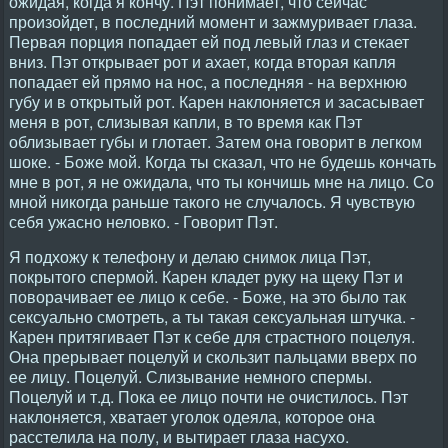
ожидая, когда я кончу. Пэт понимает, что сейчас
произойдет, в последний момент и зажмуривает глаза.
Первая порция попадает ей под левый глаз и стекает
вниз. Пэт открывает рот и ахает, когда вторая капля
попадает ей прямо на нос, а последняя - на верхнюю
губу и в открытый рот. Карен наклоняется и засасывает
меня в рот, слизывая капли, в то время как Пэт
облизывает губы и глотает. Затем она говорит в легком
шоке. - Боже мой. Когда ты сказал, что не будешь кончать
мне в рот, я не ожидала, что ты кончишь мне на лицо. Со
мной никогда раньше такого не случалось. Я чувствую
себя ужасно неловко. - Говорит Пэт.
Я подхожу к телефону и делаю снимок лица Пэт,
покрытого спермой. Карен кладет руку на щеку Пэт и
поворачивает ее лицо к себе. - Боже, на это было так
сексуально смотреть, а ты такая сексуальная штучка. -
Карен притягивает Пэт к себе для страстного поцелуя.
Она прерывает поцелуй и скользит пальцами вверх по
ее лицу. Поцелуй. Слизывание немного спермы.
Поцелуй и т.д. Пока ее лицо почти не очистилось. Пэт
наклоняется, хватает уголок одеяла, которое она
расстелила на полу, и вытирает глаза насухо.