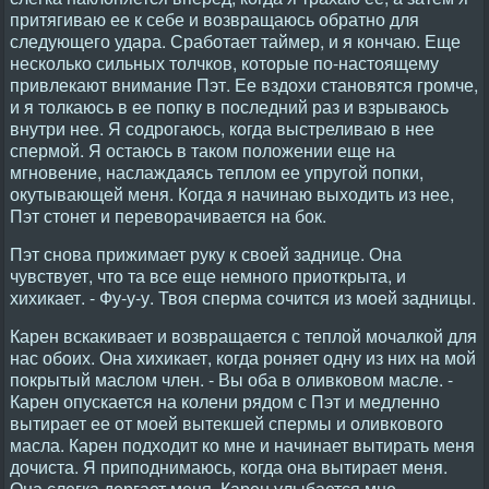
притягиваю ее к себе и возвращаюсь обратно для
следующего удара. Сработает таймер, и я кончаю. Еще
несколько сильных толчков, которые по-настоящему
привлекают внимание Пэт. Ее вздохи становятся громче,
и я толкаюсь в ее попку в последний раз и взрываюсь
внутри нее. Я содрогаюсь, когда выстреливаю в нее
спермой. Я остаюсь в таком положении еще на
мгновение, наслаждаясь теплом ее упругой попки,
окутывающей меня. Когда я начинаю выходить из нее,
Пэт стонет и переворачивается на бок.
Пэт снова прижимает руку к своей заднице. Она
чувствует, что та все еще немного приоткрыта, и
хихикает. - Фу-у-у. Твоя сперма сочится из моей задницы.
Карен вскакивает и возвращается с теплой мочалкой для
нас обоих. Она хихикает, когда роняет одну из них на мой
покрытый маслом член. - Вы оба в оливковом масле. -
Карен опускается на колени рядом с Пэт и медленно
вытирает ее от моей вытекшей спермы и оливкового
масла. Карен подходит ко мне и начинает вытирать меня
дочиста. Я приподнимаюсь, когда она вытирает меня.
Она слегка дергает меня. Карен улыбается мне. -