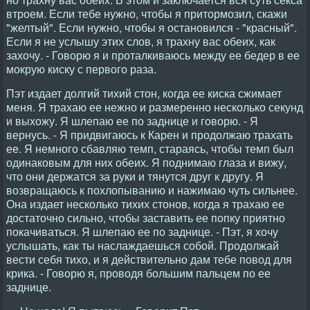
втроем. Если тебе нужно, чтобы я притормозил, скажи
"желтый". Если нужно, чтобы я остановился - "красный".
Если я не услышу этих слов, я трахну вас обеих, как
захочу. - Говорю я и проталкиваюсь между ее бедер в ее
мокрую киску с первого раза.
Пэт издает долгий тихий стон, когда ее киска сжимает
меня. Я трахаю ее нежно и размеренно несколько секунд
и выхожу. Я шлепаю ее по заднице и говорю. - Я
вернусь. - Я придвигаюсь к Карен и продолжаю трахать
ее. Я немного сбавляю темп, стараясь, чтобы темп был
одинаковым для них обеих. Я поднимаю глаза и вижу,
что они держатся за руки и тянутся друг к другу. Я
возвращаюсь к похлопыванию и нажимаю чуть сильнее.
Она издает несколько тихих стонов, когда я трахаю ее
достаточно сильно, чтобы заставить ее попку приятно
покачиваться. Я шлепаю ее по заднице. - Пэт, я хочу
услышать, как ты наслаждаешься собой. Продолжай
вести себя тихо, и я действительно дам тебе повод для
крика. - Говорю я, проводя большим пальцем по ее
заднице.