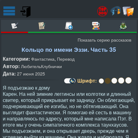
Показать серию рассказов
Кольцо по имени Эззи. Часть 35
Категории:
,
Фантастика
Перевод
Автор:
ЛюбительКлубнички
Дата:
27 июня 2025
Шрифт:
Я подъезжаю к дому
Карен. На ней зимние леггинсы или колготки и длинный
свитер, который прикрывает ее задницу. Он облегающий,
подчеркивающий ее изгибы, но не обтягивающий. Она
выглядит фантастически. Я помогаю ей сесть в машину
и направляюсь по адресу, который мне написала Пэт. В
итоге мы у очень симпатичного комплекса таунхаусов.
Мы подъезжаем, и она открывает дверь, прежде чем я
успеваю выйти из машины. Она ждала и наблюдала. Я