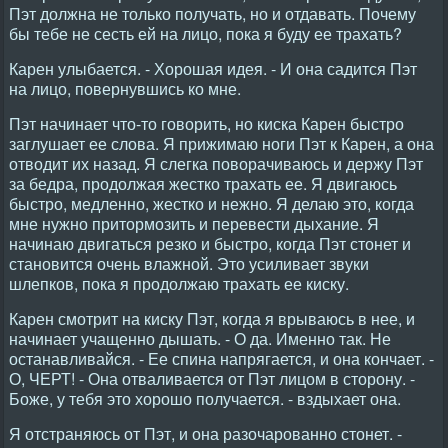
Пэт должна не только получать, но и отдавать. Почему
бы тебе не сесть ей на лицо, пока я буду ее трахать?
Карен улыбается. - Хорошая идея. - И она садится Пэт
на лицо, повернувшись ко мне.
Пэт начинает что-то говорить, но киска Карен быстро
заглушает ее слова. Я прижимаю ноги Пэт к Карен, а она
отводит их назад. Я слегка поворачиваюсь и держу Пэт
за бедра, продолжая жестко трахать ее. Я двигаюсь
быстро, медленно, жестко и нежно. Я делаю это, когда
мне нужно притормозить и перевести дыхание. Я
начинаю двигаться резко и быстро, когда Пэт стонет и
становится очень влажной. Это усиливает звуки
шлепков, пока я продолжаю трахать ее киску.
Карен смотрит на киску Пэт, когда я врываюсь в нее, и
начинает учащенно дышать. - О да. Именно так. Не
останавливайся. - Ее спина напрягается, и она кончает. -
О, ЧЕРТ! - Она отваливается от Пэт лицом в сторону. -
Боже, у тебя это хорошо получается. - вздыхает она.
Я отстраняюсь от Пэт, и она разочарованно стонет. -