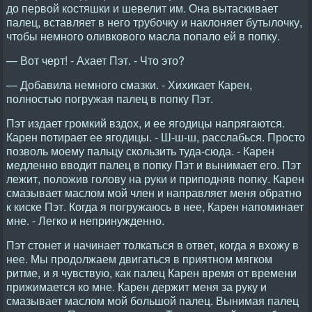
до первой костяшки и шевелит им. Она вытаскивает
палец, вставляет в него трубочку и наклоняет бутылочку,
чтобы немного оливкового масла попало ей в попку.
— Вот черт! - Ахает Пэт. - Что это?
— Добавила немного смазки. - Хихикает Карен,
полностью погружая палец в попку Пэт.
Пэт издает громкий вздох, и ее ягодицы напрягаются.
Карен потирает ее ягодицы. - Ш-ш-ш, расслабься. Просто
позволь моему пальцу скользить туда-сюда. - Карен
медленно вводит палец в попку Пэт и вынимает его. Пэт
лежит, положив голову на руки и приподняв попку. Карен
смазывает маслом мой член и направляет меня обратно
к киске Пэт. Когда я погружаюсь в нее, Карен напоминает
мне. - Легко и непринужденно.
Пэт стонет и начинает толкаться в ответ, когда я вхожу в
нее. Мы продолжаем двигаться в приятном мягком
ритме, и я чувствую, как палец Карен время от времени
прижимается ко мне. Карен держит меня за руку и
смазывает маслом мой большой палец. Вынимая палец