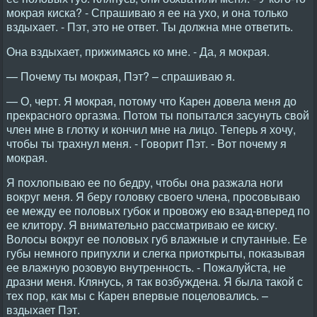
мокрая киска? - Спрашиваю я ее на ухо, и она только
вздыхает. - Пэт, это не ответ. Ты должна мне ответить.
Она вздыхает, прижимаясь ко мне. - Да, я мокрая.
— Почему ты мокрая, Пэт? – спрашиваю я.
— О, черт. Я мокрая, потому что Карен довела меня до
прекрасного оргазма. Потом ты попытался засунуть свой
член мне в глотку и кончил мне на лицо. Теперь я хочу,
чтобы ты трахнул меня. - Говорит Пэт. - Вот почему я
мокрая.
Я похлопываю ее по бедру, чтобы она разжала ноги
вокруг меня. Я беру головку своего члена, просовываю
ее между ее половых губок и провожу ею взад-вперед по
ее клитору. Я внимательно рассматриваю ее киску.
Волосы вокруг ее половых губ влажные и спутанные. Ее
губы немного припухли и слегка приоткрыты, показывая
ее влажную розовую внутренность. - Пожалуйста, не
дразни меня. Клянусь, я так возбуждена. Я была такой с
тех пор, как мы с Карен впервые поцеловались. –
вздыхает Пэт.