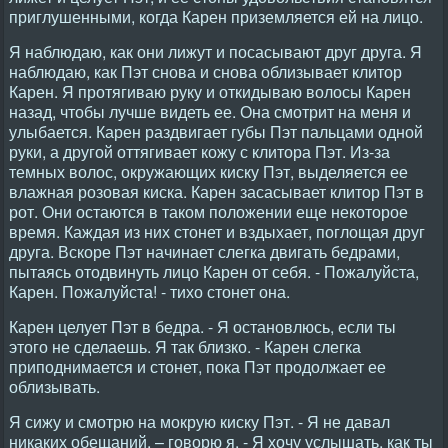
приглушенными, когда Карен приземляется ей на лицо.
Я наблюдаю, как они лижут и посасывают друг друга. Я
наблюдаю, как Пэт снова и снова облизывает клитор
Карен. Я протягиваю руку и откидываю волосы Карен
назад, чтобы лучше видеть ее. Она смотрит на меня и
улыбается. Карен раздвигает губы Пэт пальцами одной
руки, а другой оттягивает кожу с клитора Пэт. Из-за
темных волос, окружающих киску Пэт, выделяется ее
влажная розовая киска. Карен засасывает клитор Пэт в
рот. Они остаются в таком положении еще некоторое
время. Каждая из них стонет и вздыхает, поглощая друг
друга. Вскоре Пэт начинает слегка двигать бедрами,
пытаясь отодвинуть лицо Карен от себя. - Пожалуйста,
Карен. Пожалуйста! - тихо стонет она.
Карен целует Пэт в бедра. - Я остановлюсь, если ты
этого не сделаешь. Я так близко. - Карен слегка
приподнимается и стонет, пока Пэт продолжает ее
облизывать.
Я сижу и смотрю на мокрую киску Пэт. - Я не давал
никаких обещаний. – говорю я. - Я хочу услышать, как ты