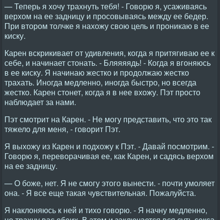
— Теперь я хочу трахнуть тебя! - Говорю я, усаживаясь
верхом на ее задницу и просовываясь между ее бедер.
При втором толчке я нахожу свою цель и проникаю в ее
киску.
Карен вскрикивает от удивления, когда я притягиваю ее к
себе, и начинает стонать. - Бляяяядь! - Когда я вгоняюсь
в ее киску. Я начинаю жестко и продолжаю жестко
трахать. Иногда медленно, иногда быстро, но всегда
жестко. Карен стонет, когда я в нее вхожу. Пэт просто
наблюдает за нами.
Пэт смотрит на Карен. - Не могу представить, что это так
тяжело для меня, - говорит Пэт.
Я выхожу из Карен и подхожу к Пэт. - Давай посмотрим. -
Говорю я, переворачивая ее, как Карен, и садясь верхом
на ее задницу.
— О боже, нет. Я не смогу этого вынести. - почти умоляет
она. - Я все еще такая чувствительная. Пожалуйста.
Я наклоняюсь к ней и тихо говорю. - Я начну медленно,
но трахну вас обеих. В этом и заключается вся суть секса