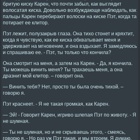
бритую киску Карен, что почти забыл, как выглядит
волосатая киска. Довольно возбуждающе наблюдать, как
пальцы Карен перебирают волоски на киске Пэт, когда та
потирает ее клитор.
Пэт лежит, полузакрыв глаза. Она тихо стонет и кряхтит,
когда я чувствую, как ее киска обхватывает меня и
удерживает на мгновение, и она вздыхает. Я замедляюсь
и спрашиваю ее. - Пэт, ты только что кончила?
Она смотрит на меня, а затем на Карен. - Да, я кончила.
Ты можешь винить меня? Ты трахаешь меня, а она
дразнит мой клитор. – говорит она.
— Винить тебя? Нет, просто ты была очень тихой. –
говорю я.
Пэт краснеет. - Я не такая громкая, как Карен.
— Эй! - Говорит Карен, игриво шлепая Пэт по животу. - Я
не шумная.
— Ты не шумная, но и не скрываешь этого, - смеясь,
говорю я. - Но раз уж Пэт такая, и мы втроем. Я думаю,