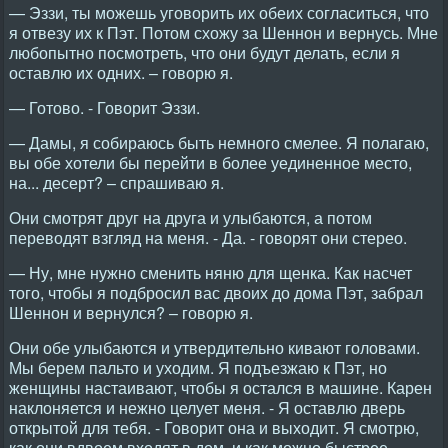
— Эззи, ты можешь уговорить их обеих согласиться, что
я отвезу их к Пэт. Потом схожу за Шеннон и вернусь. Мне
любопытно посмотреть, что они будут делать, если я
оставлю их одних. – говорю я.
— Готово. - Говорит Эззи.
— Дамы, я собираюсь быть немного смелее. Я полагаю,
вы обе хотели бы перейти в более уединенное место,
на... десерт? – спрашиваю я.
Они смотрят друг на друга и улыбаются, а потом
переводят взгляд на меня. - Да. - говорят они стерео.
— Ну, мне нужно сменить няню для щенка. Как насчет
того, чтобы я подбросил вас двоих до дома Пэт, забрал
Шеннон и вернулся? – говорю я.
Они обе улыбаются и утвердительно кивают головами.
Мы берем пальто и уходим. Я подъезжаю к Пэт, но
женщины настаивают, чтобы я остался в машине. Карен
наклоняется и нежно целует меня. - Я оставлю дверь
открытой для тебя. - Говорит она и выходит. Я смотрю,
как они вдвоем входят в дом, и как можно быстрее