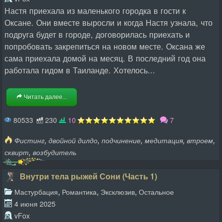
Настя приехала из маленького городка в гости к
Оксане. Они вместе выросли и когда Настя узнала, что
подруга будет в городе, договорилась приехать и
попробовать закрепиться на новом месте. Оксана же
сама приехала домой на месяц. В последний год она
работала гидом в Таиланде. Хотелось...
Читать далее...
80533
230
10
7
,
,
,
,
,
Фистинг
двойной дилдо
подчинение
медитация
втроем
,
сквирт
возбудитель
Внутри тела рыжей Сони (Часть 1)
,
,
,
Мастурбация
Романтика
Эксклюзив
Остальное
4 июня 2025
vFox