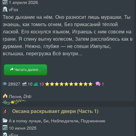
1 апреля 2026
vFox
Твое дыхание на нём, Оно разносит лишь мурашки. Ты
знаешь, как томить огнем, Без прикасаний тёплой
лаской. Его коснулся языком, Играешь с ним совсем на
грани. Я спину выгну колесом, Затем расслаблюсь как в
дурмане. Нежно, глубже — не спеши Импульс,
вспышка, перегрузка Всё внутри...
Читать далее...
28927
10
10
1
,
Песня
Dnb
Оксана раскрывает двери (Часть 1)
,
,
,
А в попку лучше
Би
Наблюдатели
Подчинение
10 июня 2025
vFox