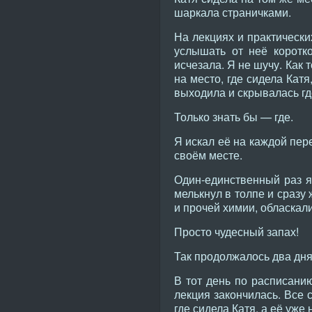
шаркала страничками.
На лекциях и практически
услышать от неё коротко
исчезала. Я не шучу. Как
на место, где сидела Катя
выходила и скрывалась гд
Только знать бы — где.
Я искал её на каждой пер
своём месте.
Один-единственный раз я
мелькнул в толпе и сразу
и прочей химии, обласкал
Просто чудесный запах!
Так продолжалось два дня.
В тот день по расписани
лекция закончилась. Все 
где сидела Катя, а её уже