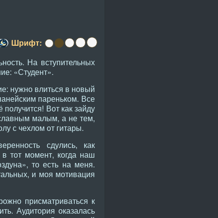
Шрифт:
ьность. На вступительных
ие: «Студент».
ие: нужно влиться в новый
мпанейским пареньком. Все
ё получится! Вот как зайду
 славным малым, а не тем,
олу с чехлом от гитары.
еренность сдулись, как
 в тот момент, когда наш
здуна», то есть на меня.
стальных, и моя мотивация
орожно присматриваться к
ить. Аудитория оказалась