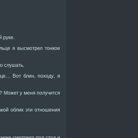
 руке.
льце я высмотрел тонкое
о слушать.
ице… Вот блин, походу, я
ь? Может у меня получится
акой облик эти отношения
также смотрела под стол и