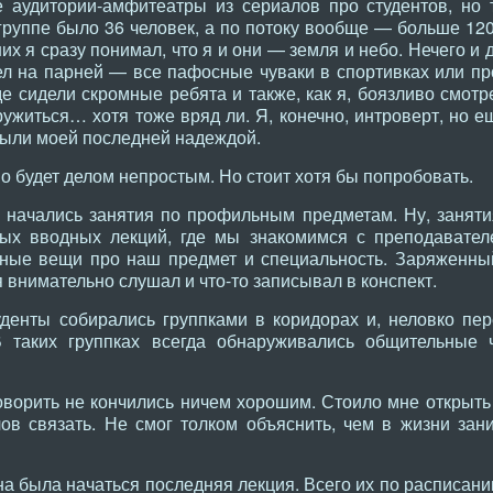
 аудитории-амфитеатры из сериалов про студентов, но 
группе было 36 человек, а по потоку вообще — больше 120
их я сразу понимал, что я и они — земля и небо. Нечего и 
л на парней — все пафосные чуваки в спортивках или пр
де сидели скромные ребята и также, как я, боязливо смот
ружиться… хотя тоже вряд ли. Я, конечно, интроверт, но е
были моей последней надеждой.
во будет делом непростым. Но стоит хотя бы попробовать.
ись занятия по профильным предметам. Ну, занятиями
рвых вводных лекций, где мы знакомимся с преподавате
ные вещи про наш предмет и специальность. Заряженны
 внимательно слушал и что-то записывал в конспект.
денты собирались группками в коридорах и, неловко пер
В таких группках всегда обнаруживались общительные 
оворить не кончились ничем хорошим. Стоило мне открыть р
ов связать. Не смог толком объяснить, чем в жизни зан
а была начаться последняя лекция. Всего их по расписани