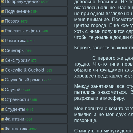
По принуждению
довольно большой. Не те
12710
оказалось больше. Нас в 
Подчинение
9454
но при одном взгляде на н
меня внимание. Посмотре
Поэзия
1678
центра города. Ещё кое-г
Рассказы с фото
хоть с ними получится сд
3766
чтобы те унылые додики 
Романтика
6719
Короче, завести знакомст
Свингеры
2641
С первого же дня начал
Секс туризм
875
трудно. Что-то типа пе
объясняли фундаменталь
Сексwife & Cuckold
4085
хорошее представления, я
Служебный роман
2777
Между занятиями все сту
Случай
11743
пытались знакомиться. 
разряжали атмосферу.
Странности
3455
Мои попытки с кем-то заг
Студенты
4419
мямлил и не мог двух сл
Фантазии
4084
позорище.
Фантастика
4302
С минуты на минуту должн