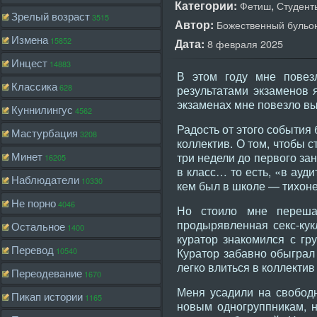
Категории:
,
Фетиш
Студент
Зрелый возраст
3515
Автор:
Божественный бульо
Измена
15852
Дата:
8 февраля 2025
Инцест
14883
В этом году мне повез
Классика
628
результатами экзаменов 
экзаменах мне повезло вы
Куннилингус
4562
Радость от этого события
Мастурбация
3208
коллектив. О том, чтобы 
Минет
три недели до первого зан
16205
в класс… то есть, «в ауд
Наблюдатели
10330
кем был в школе — тихоней
Не порно
4046
Но стоило мне перешаг
продырявленная секс-кук
Остальное
1400
куратор знакомился с гр
Перевод
10540
Куратор забавно обыграл 
легко влиться в коллекти
Переодевание
1670
Меня усадили на свободн
Пикап истории
1165
новым одногруппникам, н