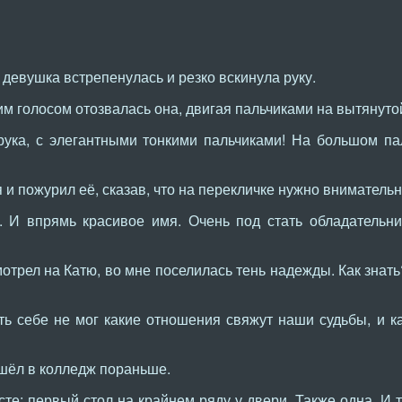
а девушка встрепенулась и резко вскинула руку.
им голосом отозвалась она, двигая пальчиками на вытянутой
рука, с элегантными тонкими пальчиками! На большом па
и пожурил её, сказав, что на перекличке нужно внимательн
я. И впрямь красивое имя. Очень под стать обладательн
отрел на Катю, во мне поселилась тень надежды. Как знат
ть себе не мог какие отношения свяжут наши судьбы, и к
шёл в колледж пораньше.
сте: первый стол на крайнем ряду у двери. Также одна. И 