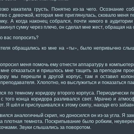
зко накатила грусть. Понятно из-за чего. Осознание со
тво с девочкой, которая мне приглянулась, сковало меня по
ку. А когда наконец собрался, почти никого в аудитории
закинул сумку через плечо, он сделал мне жест, обращая на
о вас попросить?
ителя обращались ко мне на «ты», было непривычно слыш
опросил меня помочь ему отнести аппаратуру в компьютер
мне отказаться и пришлось мне тащить за преподом проек
дору мы перешли в другой корпус, там я оставил колонк
 преподавателя. Хлопотно, но выслужиться и показаться па
ся по темному коридору второго корпуса. Периодически п
а с того конца коридора разливался свет. Мрачно и атмо
т. Я шёл и прислушивался к этому скипу, находя его забав
вился аналогичный скрип, но доносился он из-за угла. Я за
а плотная темнота. Поскрипывание было робким, неуверен
очками. Звуки слышались за поворотом.