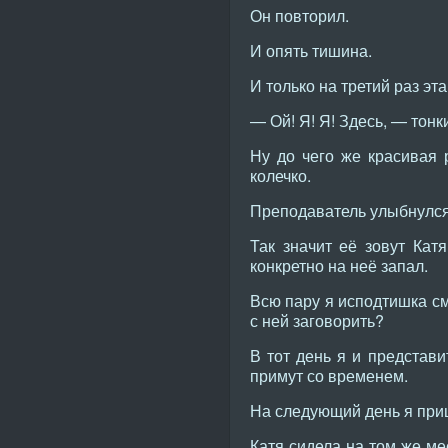
Он повторил.
И опять тишина.
И только на третий раз эт
— Ой! Я! Я! Здесь, — тонк
Ну до чего же красивая 
колечко.
Преподаватель улыбнулся 
Так значит её зовут Кат
конкретно на неё запал.
Всю пару я исподтишка см
с ней заговорить?
В тот день я и представи
примут со временем.
На следующий день я при
Катя сидела на том же ме