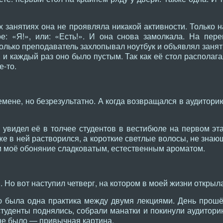
х занятиях она не проявляла никакой активности. Только 
е: «Я!», или: «Есть!». И она снова замолкала. На пер
 только преподаватель захлопывал ноутбук и объявлял заня
, и каждый раз оно было пустым. Так как её стол располага
е-то.
емене, но безрезультатно. А когда возвращался в аудитори
 увидел её в толчее студентов в вестибюле на первом эт
 же в ней растворился, а короткие светлые волосы, не зна
и моё обоняние сладковатым, естественным ароматом.
 Но вот наступил четверг, на котором в моей жизни открыл
ю была одна практика между двумя лекциями. День прошё
студенты поднялись, собрали манатки и покинули аудитори
 не было — привычная картина.