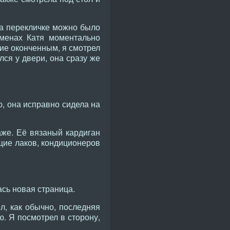
на перекличке можно было
еменах Катя моментально
тие оконченным, я смотрел
лся у двери, она сразу же
ю, она исправно сидела на
аже. Её вязаный кардиган
ющие лаков, кондиционеров
ась новая страница.
л, как обычно, последняя
ю. Я посмотрел в сторону,