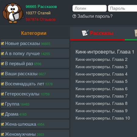
96665 Рассказов
10377 Cтатей
Забыли пароль?
597874 Отзывов
Категории
Рассказы
Новые рассказы
96665
Кинк-интроверты. Глава 1
А в попку лучше
14255
Кинк-интроверты. Глава 2
В первый раз
6596
Кинк-интроверты. Глава 3
Ваши рассказы
Кинк-интроверты. Глава 4
6627
Кинк-интроверты. Глава 5
Восемнадцать лет
5378
Кинк-интроверты. Глава 6
Гетеросексуалы
10759
Кинк-интроверты. Глава 7
Кинк-интроверты. Глава 8
Группа
16483
Кинк-интроверты. Глава 9
Драма
4165
Кинк-интроверты. Глава 10
Жена-шлюшка
4954
Женомужчины
2603