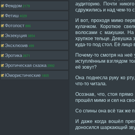
аудиторию. Почти никог
Фемдом
2179
сдружились и над чем-то с
Фетиш
4029
И вот, проходя мимо перв
Фотопост
кулачком. Короткое све
886
волосами с макушки. На
Экзекуция
3854
хрупкое тельце. Девушка э
куда-то под стол. Её лиц
Эксклюзив
499
Почему-то смотря на неё 
Эротика
2671
иступлённым взглядом тол
Эротическая сказка
2992
её зовут?
Юмористические
1805
Она поднесла руку ко рту
что-то читала.
Осознав, что, стоя прямо
прошёл мимо и сел на сво
Со спины она всё так же 
И даже когда вошёл преп
доносился шаркающий звук