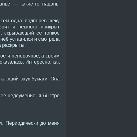
канье — какие-то пацаны
всем одна, подперев щёку
ыбрит и немного прикрыт
н, скрывающий её тонкое
 неё уставился и смотрела
а раскрыты.
тое и непорочное, а своим
оказалась. Интересно, как
ркающий звук бумаги. Она
неё недоумение, я быстро
л. Периодически до меня