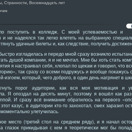
,
,
ы
Странности
Восемнадцать лет
нчик
ло поступить в колледж. С моей успеваемостью и
я и не надеялся так легко влететь на выбранную специал
тянуть удачные билеты и, как следствие, получить достижен
 быстро изгладилась и передо мной сразу возникло испытан
стать душой компании, я и не мечтал. Мне бы хоть стать ко
ятия я настраивал себя, хлопал по щекам и говорил, что вс
иторию», так сразу со всеми подружусь и вообще покажусь
-изгоем, который, чего доброго, в один день нагрянет в шк
нуть порог аудитории, как вся моя мотивация и ув
ла. Я опоздал на десять минут, поэтому я вошёл как раз
уппой. И сразу всё внимание обратилось на первого «опо
этот казус, в аудитории кто-то захохотал, смех заразил о
в моментально улетучилась.
ое место (третий стол на среднем ряду), и я начал ост
а глазок прикидывая с кем я теоретически мог бы полад