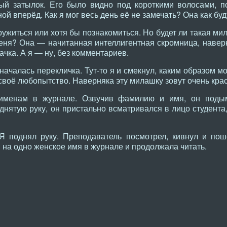
ый затылок. Его было видно под короткими волосами, п
й вперёд. Как я мог весь день её не замечать? Она как буд
ружиться или хотя бы познакомиться. Но будет ли такая м
меня? Она — начитанная интеллигентная скромница, навер
ачка. А я — ну, без комментариев.
ачалась перекличка. Тут-то я и смекнул, каким образом мо
 своё любопытство. Наверняка эту милашку зовут очень кра
именам в журнале. Озвучив фамилию и имя, он поды
нятую руку, он пристально всматривался в лицо студента,
 поднял руку. Преподаватель посмотрел, кивнул и пош
 на одно женское имя в журнале и продолжала читать.