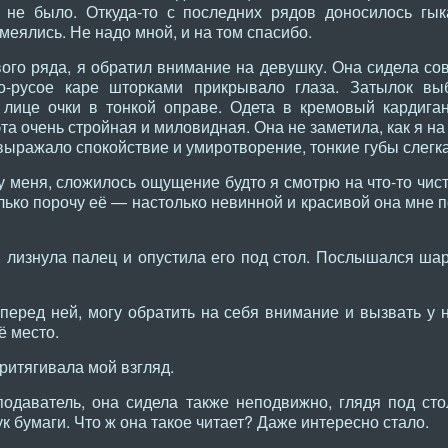
о не было. Откуда-то с последних рядов доносилось гы
меялись. Не надо мной, и на том спасибо.
ого ряда, я обратил внимание на девушку. Она сидела со
ло-русое каре шторками прикрывало глаза. Затылок в
 лице очки в тонкой оправе. Одета в кремовый кардига
та очень стройная и миловидная. Она не заметила, как я на
о выражало спокойствие и умиротворение, тонкие губы слегк
у меня, сложилось ощущение будто я смотрю на что-то чис
ько порочу её — настолько невинной и красивой она мне п
, лизнула палец и опустила его под стол. Послышался ша
 перед ней, могу обратить на себя внимание и вызвать у 
ё место.
притягивала мой взгляд.
одаватель, она сидела также неподвижно, глядя под сто
 бумаги. Что ж она такое читает? Даже интересно стало.