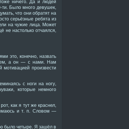
тоже ничего. Да и людей
-ти. Было много девушек,
думать, что они обратят на
осто серьёзные ребята из
рели на чужие лица. Может
щё не настолько отчаялся,
 это, конечно, назвать
лем, а он — с нами. Нам
й мотивацией произвести
еминаясь с ноги на ногу,
чуваки, которые немного
от, как я тут же краснел,
имаюсь и т. п. Словом —
ю было четыре. Я зашёл в