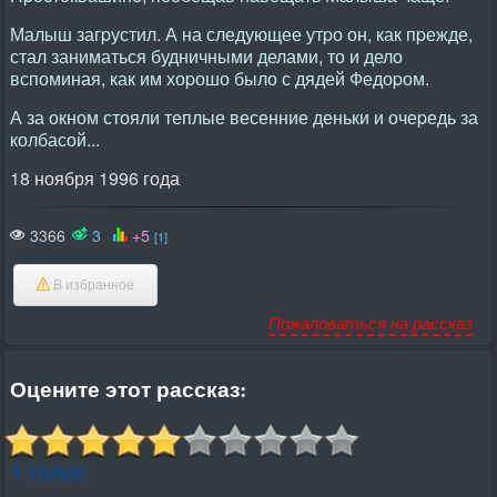
Малыш загpустил. А на следующее утpо он, как пpежде,
стал заниматься будничными делами, то и дело
вспоминая, как им хоpошо было с дядей Федоpом.
А за окном стояли теплые весенние деньки и очеpедь за
колбасой...
18 ноября 1996 года
3366
3
+5
[1]
В избранное
Пожаловаться на рассказ
Оцените этот рассказ:
1 голос