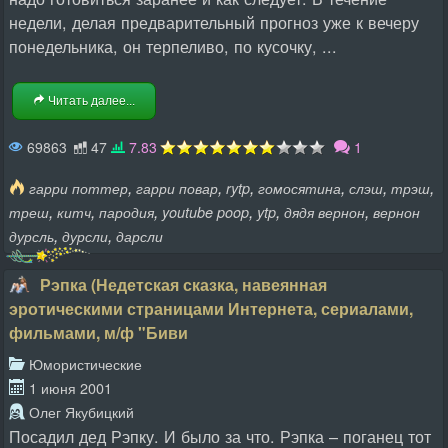
недели, делая предварительный прогноз уже к вечеру
понедельника, он терпеливо, по кусочку, ...
Читать далее...
69863
47
7.83
1
,
,
,
,
,
,
гарри поттер
гарри повар
rytp
гомосятина
слэш
трэш
,
,
,
,
,
,
треш
китч
пародия
youtube poop
ytp
дядя вернон
вернон
,
,
дурсль
дурсли
дарсли
Рэпка (Недетская сказка, навеянная
эротическими страницами Интернета, сериалами,
фильмами, м/ф "Биви
Юмористические
1 июня 2001
Олег Якубицкий
Посадил дед Рэпку. И было за что. Рэпка – поганец тот