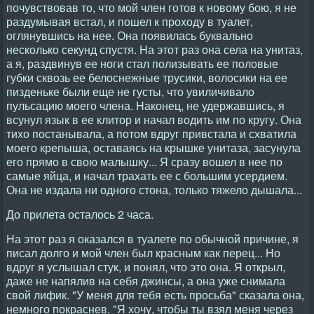
почувствовав то, что мой член готов к новому бою, я не
раздумывая встал, и пошел к проходу в туалет,
оглянувшись на нее. Она появилась буквально
несколько секунд спустя. Hа этот раз она села на унитаз,
а я, раздвинув ее ноги стал полизывать ее половые
губки сквозь ее белоснежные трусики, волосики на ее
пизденьке были еще не густы, что увиличивало
пульсацию моего члена. Hаконец, не удержавшись, я
всунул язык в ее клитор и начал водить им по кругу. Она
тихо постанывала, а потом вдруг привстала и схватила
моего крепыша, оставаясь на крышке унитаза, засунула
его прямо в свою малышку... Я сразу вошел в нее по
самые яйца, и начал трахать ее с большим усердием.
Она не издала ни одного стона, только тяжело дышала...
До прилета осталось 2 часа.
Hа этот раз я оказался в туалете по обычной причине, я
писал долго и мой член был красным как перец... Hо
вдруг я услышал стук, и понял, что это она. Я открыл,
даже не напялив на себя джинсы, а она уже снимала
свой лифик. "У меня для тебя есть просьба" сказала она,
немного покраснев. "Я хочу, чтобы ты взял меня через