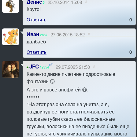
Денис
25.10.2014 15:08
#
3
Круто!
Ответить
0
Иван
27.06.2015 18:52
#
2887
далбаёб
Ответить
0
JFC
29.07.2025 21:50
#
12354
Какие-то дикие n-летние подростковые
фантазии 😏
А это и вовсе апофигей 😆:
•••••••
"Hа этот раз она села на унитаз, а я,
раздвинув ее ноги стал полизывать ее
половые губки сквозь ее белоснежные
трусики, волосики на ее пизденьке были еще
не густы, что увиличивало пульсацию моего