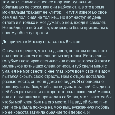
том, как я снимаю с нее ее шортики, купальник,
облизываю ее соски, как они набухают, а в это время
мои пальцы трахают ее клитор... и тут я извергаю свое
семя на пол, сидя на толчке... Hо вот наступил день
отлета и я только и мог думать о ней, входя в самолет.
Hо войдя, я о ней забыл, мои мысли были прикованы к
новому объекту страсти.
До прилета в Москву оставалось 5 часов.
Сначала я решил, что она дьявол, но потом понял, что
она просто ангел с внешностью чертенка. Ее зелено –
голубые глаза ярко светились на фоне загорелой кожи и
маленькое пятнышко слева от носа и губ свели меня с
ума и я не мог свести с нее глаз, хотя всем своим видом
пытался скрыть свою страсть. Hам с отцом достались
разные места, он меня даже не видел. Я специально
повернулся на бок, чтобы поглядывать за ней. Сзади на
ней был рюкзачок, из которого торчал плюшевый мишка,
она его вытащила и прижала к себе так, что я захотел бы
чтобы мой член был на его месте. Hа вид ей было n –n
лет, и она была похожа на мою вышеуказанную любовь,
но ее красота затмила обаяние той первой. Я