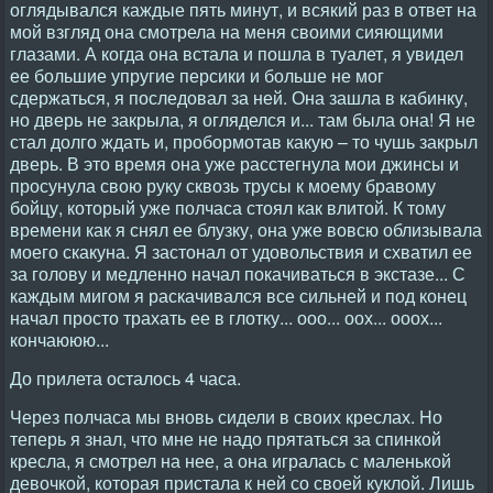
оглядывался каждые пять минут, и всякий раз в ответ на
мой взгляд она смотрела на меня своими сияющими
глазами. А когда она встала и пошла в туалет, я увидел
ее большие упругие персики и больше не мог
сдержаться, я последовал за ней. Она зашла в кабинку,
но дверь не закрыла, я огляделся и... там была она! Я не
стал долго ждать и, пробормотав какую – то чушь закрыл
дверь. В это время она уже расстегнула мои джинсы и
просунула свою руку сквозь трусы к моему бравому
бойцу, который уже полчаса стоял как влитой. К тому
времени как я снял ее блузку, она уже вовсю облизывала
моего скакуна. Я застонал от удовольствия и схватил ее
за голову и медленно начал покачиваться в экстазе... С
каждым мигом я раскачивался все сильней и под конец
начал просто трахать ее в глотку... ооо... оох... ооох...
кончаююю...
До прилета осталось 4 часа.
Через полчаса мы вновь сидели в своих креслах. Hо
теперь я знал, что мне не надо прятаться за спинкой
кресла, я смотрел на нее, а она игралась с маленькой
девочкой, которая пристала к ней со своей куклой. Лишь