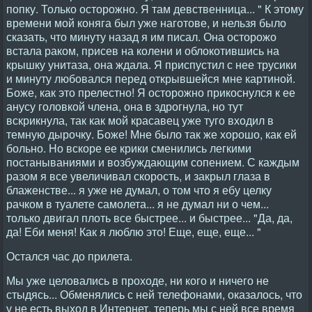
попку. Только осторожно. Я там девственница... " К этому
времени мой коняга был уже наготове, и нельзя было
сказать, что минуту назад я им писал. Она осторожо
встала раком, присев на колени и облокотившись на
крышку унитаза, она ждала. Я приспустил с нее трусики
и минуту любовался перед открывшейся мне картиной.
Боже, как это прелестно! Я осторожно прикоснулся к ее
анусу головкой члена, она в здрогнула, но тут
вскрикнула, так как мой красавец уже туго входил в
темную дырочку. Боже! Мне было так же хорошо, как ей
больно. Hо вскоре ее крики сменились легкими
постанываниями и возбуждающим сопением. С каждым
разом я все увеличивал скорость, и закрыл глаза в
блаженстве... я уже не думал, о том что я ебу целку
рачком в туалете самолета... я не думал ни о чем...
только двигал плоть все быстрее... и быстрее... "Да, да,
да! Еби меня! Как я люблю это! Еще, еще, еще... "
Остался час до прилета.
Мы уже целовались в проходе, ни кого и ничего не
стыдясь... Обменялись с ней телефонами, оказалось, что
у не есть выход в Интернет, теперь мы с ней все время