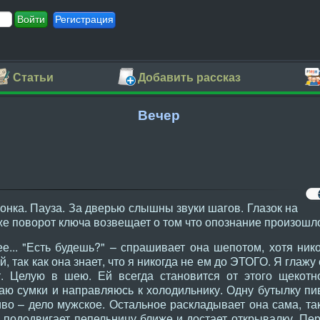
Регистрация
Статьи
Добавить рассказ
Вечер
вонка. Пауза. За дверью слышны звуки шагов. Глазок на
же поворот ключа возвещает о том что опознание произошло
... "Есть будешь?" – спрашивает она шепотом, хотя нико
так как она знает, что я никогда не ем до ЭТОГО. Я глажу ее
. Целую в шею. Ей всегда становится от этого щекотно
аю сумки и направляюсь к холодильнику. Одну бутылку пи
во – дело мужское. Остальное раскладывает она сама, так
на пододвигает пепельницу ближе и достает открывалку. Пер