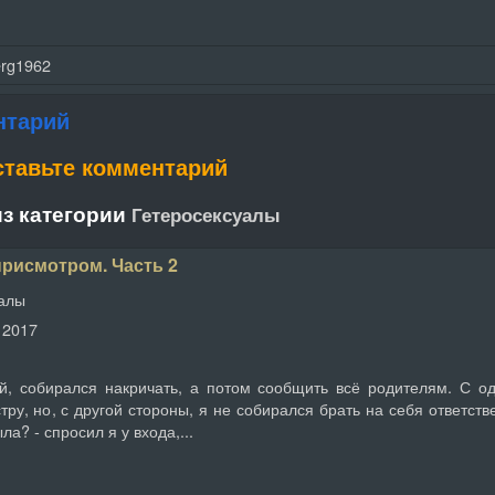
erg1962
нтарий
ставьте комментарий
з категории
Гетеросексуалы
присмотром. Часть 2
уалы
 2017
й, собирался накричать, а потом сообщить всё родителям. С од
ру, но, с другой стороны, я не собирался брать на себя ответств
ла? - спросил я у входа,...