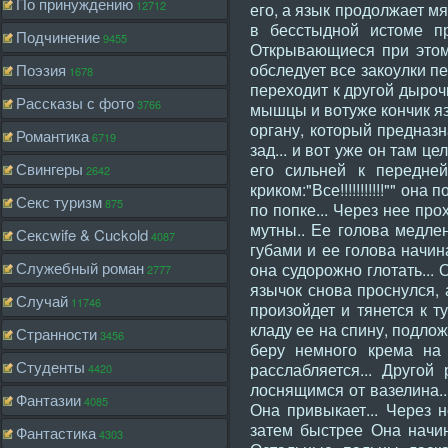
По принуждению
12712
его, а язык продолжает мя
в бесстыдной истоме пр
Подчинение
9455
Открывающиеся при этом 
обследует все закоулки пе
Поэзия
1678
переходит к другой дырочк
Рассказы с фото
3766
мышцы и вотуже кончик яз
органу, который предназн
Романтика
6719
зад... и вот уже он там 
Свингеры
его сильней к передней
2642
криком:"Все!!!!!!!!!!!"" о
Секс туризм
875
по попке... Через нее про
мутны.. Ее голова медлен
Сексwife & Cuckold
4087
губами и ее голова начин
Служебный роман
она судорожно глотать...
2777
язычок снова проснулся, 
Случай
11746
произойдет и тянется к т
кладу ее на спину, подлож
Странности
3456
беру немного крема на 
Студенты
расслабляется... Другой
4420
лоснящимся от вазелина..
Фантазии
4085
Она привыкает... Через 
затем быстрее Она начина
Фантастика
4303