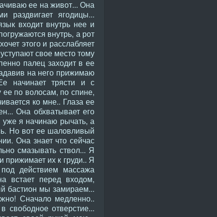
рачиваю ее на живот... Она
и раздвигает ягодицы...
зык входит внутрь нее и
 погружаются внутрь, а рот
 хочет этого и расслабляет
 уступают свое место тому
пенно палец заходит в ее
 надавив на него прижимаю
 Ее начинает трясти и с
жу ее по волосам, по спине,
ивается ко мне.. Глаза ее
н... Она обхватывает его
и уже я начинаю рычать, а
сь. Но вот ее шаловливый
нии. Она знает что сейчас
ьно смазывать ствол... Я
и прижимает их к груди.. Я
 под действием массажа
на встает перед входом,
ый бастион мы замираем...
ожно! Сначало медленно..
в свободное отверстие...