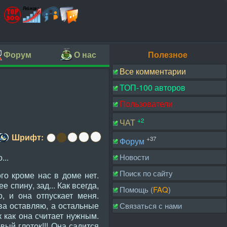
Форум
О нас
Полезное
Все комментарии
ТОП-100 авторов
Пользователи
+2
ЧАТ
Шрифт:
+37
Форум
...
Новости
Поиск по сайту
го кроме нас в доме нет.
 спину, зад... Как всегда,
Помощь (
FAQ
)
, и она отпускает меня.
ва оставляю, а остальные
Связаться с нами
 как она считает нужным.
вый глоток!!! Она садится