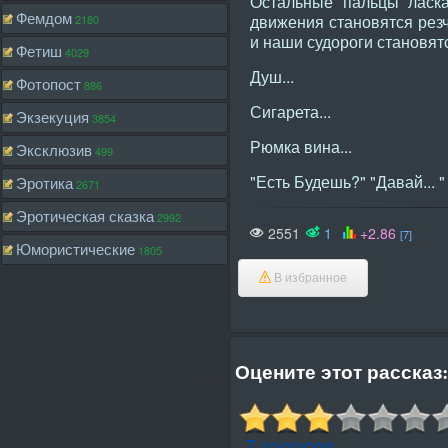
Остальные пальцы ласка
Фемдом
движения становятся резче 
2180
и наши судороги становят
Фетиш
4029
Душ...
Фотопост
886
Сигарета...
Экзекуция
3854
Рюмка вина...
Эксклюзив
499
"Есть Будешь?" "Давай... "
Эротика
2671
Эротическая сказка
2992
2551
1
+2.86
[7]
Юмористические
1805
В избранное
Оцените этот рассказ:
7 голосов