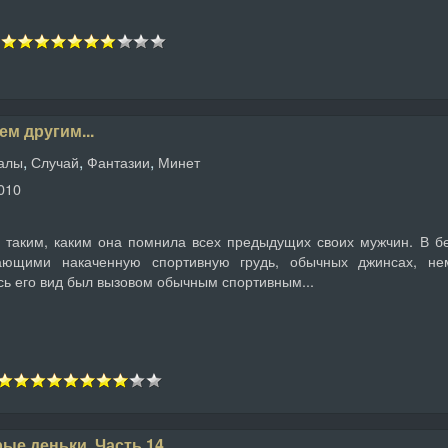
м другим...
,
,
,
уалы
Случай
Фантазии
Минет
010
 таким, каким она помнила всех предыдущих своих мужчин. В бе
ающими накаченную спортивную грудь, обычных джинсах, не
сь его вид был вызовом обычным спортивным...
ые деньки. Часть 14