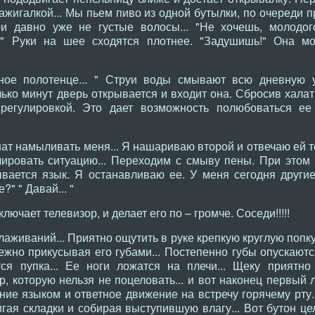
зажигалкой... Мы пьем пиво из одной бутылки, по очереди п
 давно уже не густые волосы... "Не хочешь, молодого 
ь!" Руки на шее сходятся плотнее. "Задушишь!" Она 
ное полотенце... " Струи воды смывают всю дневную у
ько минут дверь открывается и входит она. Сбросив халат, 
ь регулировкой. Это дает возможность полюбоваться ее
нат намыливать меня... Я нашариваю второй и отвечаю ей те
лировать ситуацию... Переходим с смыву пены. При этом
вается язык. Я останавливаю ее. У меня сегодня другие
" " Давай... "
лючает телевизор, и делает его по – громче. Соседи!!!!!
аживаний... Приятно ощутить в руке крепкую круглую попку,
ежно прикусывая его губами... Постепенно губы опускаютс
ся пупка... Ее ноги ложатся на плечи... Щеку приятно
, которую нельзя не поцеловать... и вот наконец первый 
ние языком и ответное движение на встречу горячему рту...
игая складки и собирая выступившую влагу... Вот бутон це