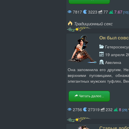
7817
3223
77
7.67
[10]
Традиционный секс
Он был совсе
Гетеросекс
19 апреля 2
Авелина
Она запомнила его другим. Не
верхними пуговицами, обнаж
элегантных мужских туфлях. Ве
Читать далее...
2756
27319
232
8
[29]
Старые добр