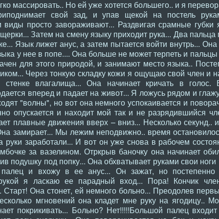
гко массировать.. Но ей уже хотется большего.. и я перево
иподнимает свой зад, и упав щекой на постель рукам
виды просто завораживают... Раздвигая срамные губки я
щерки... Затем на смену языку приходит рука... Два пальца
е... Язык лижет анус, а затем пытается войти внутрь... Она
ыка у нее в попе.... Она больше не может терпеть и пальцы
ачен для этого природой, и занимают место языка.. Посте
целиком... Через тонкую складку кожи я ощущаю свой член и
 стенке влагалища... Она начинает кричать в голос.
на подается вперед и падает на живот... Я ложусь рядом и гла
ходят "волны", но вот она немного успокаивается и поворач
но опускается и находит мой так и не разрядившийся чле
ает плавные движения вверх – вниз... Несколько секунд.. 
 Она замирает... Мы лежим неподвижно.. время остановило
а руки заработали... И вот он уже снова в рабочем состоя
умбочке за вазелином. Отркрыв баночку она начинает обил
ив подушку под попку... Она обхватывает руками свои ноги 
палец и вхожу в ее анус... Он зажат, но постепенно
 рукой я ласкаю ее парадный вход... Пора! Кончик чле
. Старт! Она стонет, ей немного больно... Преодолев перв
несколько мгновений она кладет мне руку на ягодицу.. М
ет покрикивать... Больно? Нет!!!!!Большой палец входит 