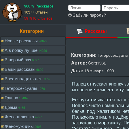
96679 Рассказов
10377 Cтатей
Забыли пароль?
597916 Отзывов
Категории
Рассказы
Новые рассказы
96679
А в попку лучше
14256
Категории:
Гетеросексуалы
В первый раз
6597
Автор:
Serg1962
Ваши рассказы
6629
Дата:
18 января 1999
Восемнадцать лет
5379
Палец отпускает кнопку з
Гетеросексуалы
10761
мгновение темнеет, и тут 
Группа
16484
Ее руки смыкаются на шее
Вопрос чисто номинальный, 
Драма
4165
белья под халатиком нет
Жена-шлюшка
Пользуясь этим, я подбир
4957
загружаю в морозилку. Пи
Женомужчины
2603
"Устал?" "Немного... " О