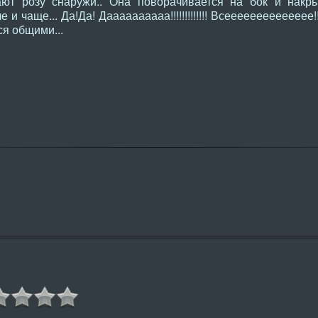
ют розу снаружи.. Она поворачивается на бок и накры
и чаще... Да!Да! Даааааааааа!!!!!!!!!!!!! Всееееееееееееее!!
ся общими...