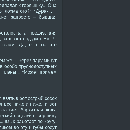
рипадая к горлышку... Она
лохматого?" "Дурак... "
может запросто – бывшая
сталость, а предчуствия
залезает под душ. Визг!!!
 телом. Да, есть на что
м же.... Через пару минут
 в особо труднодоступных
 планы... "Может примем
 взять в рот острый сосок
я все ниже и ниже.. и вот
 ласкает бархатная кожа
легкий поцелуй в вершину
. язык работает по кругу,
ликом во рту и губы сосут