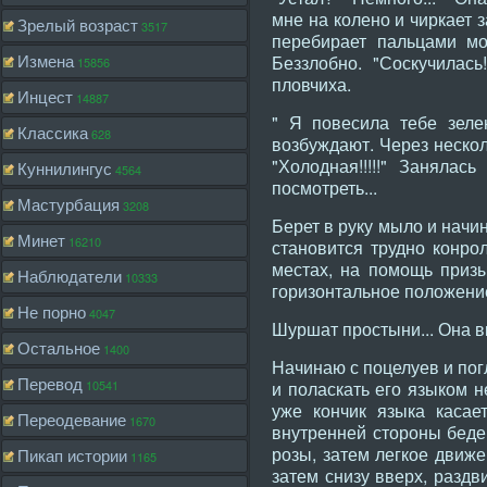
мне на колено и чиркает 
Зрелый возраст
3517
перебирает пальцами мои
Измена
Беззлобно. "Соскучилас
15856
пловчиха.
Инцест
14887
" Я повесила тебе зеле
Классика
628
возбуждают. Через нескол
"Холодная!!!!!" Занялас
Куннилингус
4564
посмотреть...
Мастурбация
3208
Берет в руку мыло и начи
Минет
16210
становится трудно конро
местах, на помощь призы
Наблюдатели
10333
горизонтальное положение?
Не порно
4047
Шуршат простыни... Она вк
Остальное
1400
Начинаю с поцелуев и погл
Перевод
10541
и поласкать его языком н
уже кончик языка касает
Переодевание
1670
внутренней стороны бедер
розы, затем легкое движе
Пикап истории
1165
затем снизу вверх, раздв