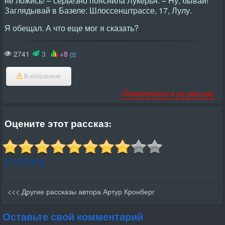
не ложись! – сеpьезно пояснила Лукеpья. – Hу, бывай!
Заглядывай в Базеле: Шлоссенштpассе, 17, Лулу.
Я обещал. А что еще мог я сказать?
2741
3
+8
[2]
В избранное
Пожаловаться на рассказ
Оцените этот рассказ:
2 голоса
<<< Другие рассказы автора Артур Кронберг
Оставьте свой комментарий