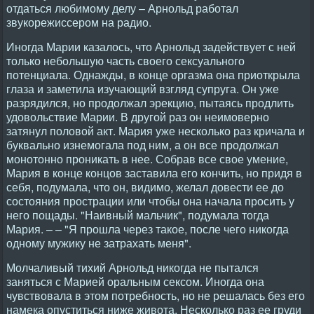
отдаться любимому делу – Арнольд работал
звукорежиссером на радио.
Иногда Марии казалось, что Арнольд задействует с ней
только небольшую часть своего сексуального
потенциала. Однажды, в конце оргазма она приоткрыла
глаза и заметила изучающий взгляд супруга. Он уже
разрядился, но продолжал эрекцию, пытаясь продлить
удовольствие Марии. В другой раз он неимоверно
затянул половой акт. Мария уже несколько раз кричала и
буквально изнемогала под ним, а он все продолжал
монотонно проникать в нее. Собрав все свое умение,
Мария в конце концов заставила его кончить, но придя в
себя, подумала, что он, видимо, желал довести ее до
состояния прострации или чтобы она начала просить у
него пощады. "Наивный мальчик", подумала тогда
Мария. – – "Я прошла через такое, после чего никогда
одному мужику не затрахать меня".
Молчаливый тихий Арнольд никогда не пытался
заняться с Марией оральным сексом. Иногда она
чувствовала в этом потребность, но не решалась без его
намека опуститься ниже живота. Несколько раз ее груди