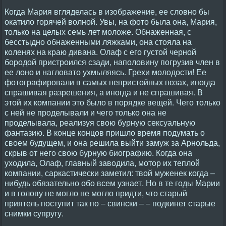
Когда Мария вгляделась в изображение, ее словно бы
окатило горячей волной. Увы, на фото была она, Мария,
только на целых семь лет моложе. Обнаженная, с
бесстыдно обнаженными ляжками, она стояла на
коленях на краю дивана. Олаф с его густой черной
бородой пристроился сзади, наполовину погрузив член в
ее лоно и нагловато ухмыляясь. Грехи молодости! Ее
фотографировали в самых непристойных позах, иногда
спрашивая разрешения, а иногда и не спрашивая. В
этой их компании это было в порядке вещей. Чего только
с ней не проделывали и чего только она не
проделывала, реализуя свою бурную сексуальную
фантазию. В конце концов пришло время подумать о
своем будущем, и она решила выйти замуж за Арнольда,
скрыв от него свою бурную биографию. Когда она
уходила, Олаф, главный заводила, мотор их теплой
компании, саркастически заметил: твой муженек когда –
нибудь обязательно обо всем узнает. Но в те годы Марии
и в голову не могло не могло придти, что старый
приятель поступит так по – свински – – подкинет старые
снимки супругу.