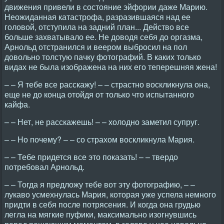
движения привели в состояние эйфории даже Марию.
Неожиданная катастрофа, разразившаяся над ее
головой, отступила на задний план... Действо все
больше захватывало ее. Не доводя себя до оргазма,
Арнольд отстранился и веером выбросил на пол
довольно толстую пачку фотографий. В каких только
видах не была изображена на них его теперешняя жена!
– – Я тебе все расскажу! – – страстно воскликнула она,
еще не до конца отойдя от только что испытанного
кайфа.
– – Нет, не расскажешь! – – холодно заметил супруг.
– – Но почему? – – со страхом воскликнула Мария.
– – Тебе придется все это показать! – – твердо
потребовал Арнольд.
– – Тогда я предложу тебе вот эту фотографию, – –
лукаво усмехнулась Мария, которая уже успела немного
придти в себя после потрясения. И когда она грудью
легла на мягкие пуфики, максимально изогнувшись