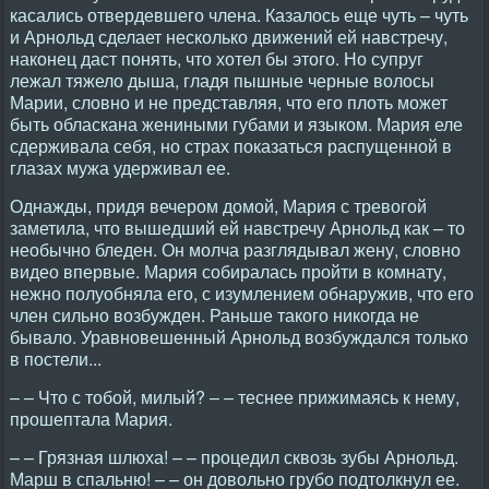
касались отвердевшего члена. Казалось еще чуть – чуть
и Арнольд сделает несколько движений ей навстречу,
наконец даст понять, что хотел бы этого. Но супруг
лежал тяжело дыша, гладя пышные черные волосы
Марии, словно и не представляя, что его плоть может
быть обласкана жениными губами и языком. Мария еле
сдерживала себя, но страх показаться распущенной в
глазах мужа удерживал ее.
Однажды, придя вечером домой, Мария с тревогой
заметила, что вышедший ей навстречу Арнольд как – то
необычно бледен. Он молча разглядывал жену, словно
видео впервые. Мария собиралась пройти в комнату,
нежно полуобняла его, с изумлением обнаружив, что его
член сильно возбужден. Раньше такого никогда не
бывало. Уравновешенный Арнольд возбуждался только
в постели...
– – Что с тобой, милый? – – теснее прижимаясь к нему,
прошептала Мария.
– – Грязная шлюха! – – процедил сквозь зубы Арнольд.
Марш в спальню! – – он довольно грубо подтолкнул ее.