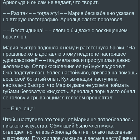
Арнольда и он сам не ведает, что творит.
– – Раз так – – тогда эту! – – Мария бесшабашно указала
на вторую фотографию. Арнольд слегка порозовел.
– – Бесстыдница! – – словно бы даже с восхищением
бросил он.
Мария быстро подошла к нему и расстегнула брюки. "На
прощанье хоть доставлю этому недотепе настоящее
удовольствие!" – – подумала она и приступила к давно
желаемому. От прикосновения ее губ муж вздрогнул.
Она подступилась более настойчиво, призвав на помощь
весь свой богатый опыт. Кульминация наступила
настолько быстро, что Мария даже не успела поймать
губами беловатую жидкость. Арнолльд порывисто обнял
ее голову и срывающимся голосом прошептал:
– – Еще, еще!
Чтобы наступило это "еще" от Марии не потребовалось
никакого искусства. Обмякший было член мужа
отвердел, но теперь Арнольд был не только пассивным
участником. Его хриплое дыхание и весьма настойчивые