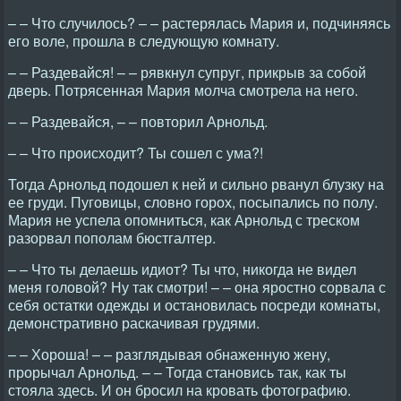
– – Что случилось? – – растерялась Мария и, подчиняясь
его воле, прошла в следующую комнату.
– – Раздевайся! – – рявкнул супруг, прикрыв за собой
дверь. Потрясенная Мария молча смотрела на него.
– – Раздевайся, – – повторил Арнольд.
– – Что происходит? Ты сошел с ума?!
Тогда Арнольд подошел к ней и сильно рванул блузку на
ее груди. Пуговицы, словно горох, посыпались по полу.
Мария не успела опомниться, как Арнольд с треском
разорвал пополам бюстгалтер.
– – Что ты делаешь идиот? Ты что, никогда не видел
меня головой? Ну так смотри! – – она яростно сорвала с
себя остатки одежды и остановилась посреди комнаты,
демонстративно раскачивая грудями.
– – Хороша! – – разглядывая обнаженную жену,
прорычал Арнольд. – – Тогда становись так, как ты
стояла здесь. И он бросил на кровать фотографию.