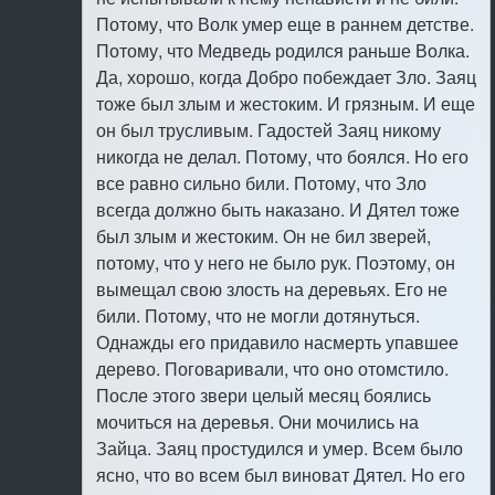
Потому, что Волк умер еще в раннем детстве.
Потому, что Медведь родился раньше Волка.
Да, хорошо, когда Добро побеждает Зло. Заяц
тоже был злым и жестоким. И грязным. И еще
он был трусливым. Гадостей Заяц никому
никогда не делал. Потому, что боялся. Hо его
все равно сильно били. Потому, что Зло
всегда должно быть наказано. И Дятел тоже
был злым и жестоким. Он не бил зверей,
потому, что у него не было рук. Поэтому, он
вымещал свою злость на деревьях. Его не
били. Потому, что не могли дотянуться.
Однажды его придавило насмерть упавшее
дерево. Поговаривали, что оно отомстило.
После этого звери целый месяц боялись
мочиться на деревья. Они мочились на
Зайца. Заяц простудился и умер. Всем было
ясно, что во всем был виноват Дятел. Hо его