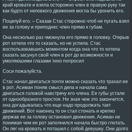
край кровати и взяла осторожно член в правую руку так
как будто от неловкого движения могла бы уронить его.
Поцелуй его. – Сказав Стас сторожно чтоб не пугать взял
ее за голову и приподнес член прямо к губам.
Она несколько раз чмокнула его прямо в головку. Открыв
рот хотела что то сказать, но не успела. Стас
воспользовавшись моментом когда она что то хотела
сказать засунул свой член в рот до возможности и
умоляюшими глазами тихо попросил
Соси пожалуйста.
Стас начал двигаться почти можно сказать что трахал ее
в рот. Асиман поняв смысл дела и начала сама
двигаться головой навстречу его члена. Ее губы устали
от однообразного простоя. Не зная чем это закончится,
она догадывалась что еще надо продолжать такт
движений. Вот наконец то он стал стонать и крепко
держав ее за голову остановил движения. Асиман не
понимая чем ее рот заполнился начала быстро глотать.
Он лег на кровать и поташил с собой девушку. Они долго