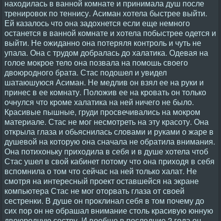
находилась в ванной комнате и принимала душ после
тренировок по теннису. Асиман хотела быстрее выйти.
Ей казалось что она задохнется если еще немного
останется в ванной комнате и хотела побыстрее одется и
выйти. Не ожиданно она потеряля контроль и чуть не
упала. Она с трудом добралась до халатика. Одевая на
голое мокрое тело она позвала на помошь своего
двоюродного брата. Стас подошел и увидел
шатаюшуюся Асиман. Не медлив он взял ее на руки и
принес в ее комнату. Положив ее на кровать он только
очнулся что кроме халатика на ней ничего не было.
Красивые пышные, груди просвечивались на мокром
материале. Стас не мог несмотреть на эту красоту. Она
открыла глаза и обьяснилась словами и руками о жаре в
душевой на которую она сначала не обратила внимания.
Она потихоньку приходила в себя и в душе хотела чтоб
Стас ушел в свой кабинет потому что она приходя в себя
вспомнила о том что сейчас на ней только халат. Не
смотря на интересный проект оставшейся на экране
компьютера Стас не мог оторвать глаза от своей
сестренки. В душе он проклинал себя в том почему до
сих пор он не обрашал внимание столь красивую юнную
двоюродную сестру. И вообше в последние 2 года он