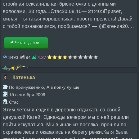
стройная сексапильная брюнеточка с длинными
волосами, 23 года...Стас20.08.10— 21:40:)Привет,
милая! Ты такая хорошенькая, просто прелесть! Давай
с тобой познакомимся, пообщаемся? — )))Евгения20....
Читать далее...
3493
94
4.27
Катенька
,
По принуждению
А в попку лучше
15 сентября 2009
Стас
Этим летом я ездил в деревню отдыхать со своей
девушкой Катей. Однажды вечером мы с ней решили
пойти искупаться. Мы вышли из поселка, прошли по
окраине леса и оказались на берегу речки.Катя была
стройной невысокой девушкой, чуть смугловатой, лицо