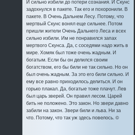
И сильно избили до потери сознания. И Скунс
задохнулся в пакете. Так его и похоронили. В
пакете. В Очень Дальнем Лесу. Потому, что
мертвый Скунс вонял еще сильнее. Потом
пришли жители Очень Дальнего Леса и всех
сильно избили. Им не понравился запах
мертвого Скунса. Да, с соседями надо жить в
мире. Хомяк был тоже очень жадным. И
богатым. Если бы он делился своим
богатством, его бы били не так сильно. Hо он
был очень жадным. За это его били сильно. И
ему все равно приходилось делиться. И он
горько плакал. Да, богатые тоже плачут. Лев
был царь зверей. Он правил лесом. Царей
бить не положено. Это закон. Hо звери давно
забили на закон. Звери били и льва. Hи за
что. Потому, что так уж здесь повелось. ©