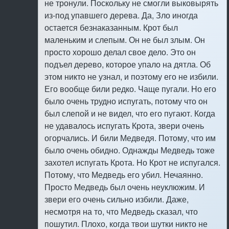
не тронули. Поскольку не смогли выковырять
из-под упавшего дерева. Да, Зло иногда
остается безнаказанным. Крот был
маленьким и слепым. Он не был злым. Он
просто хорошо делал свое дело. Это он
подъел дерево, которое упало на дятла. Об
этом никто не узнал, и поэтому его не избили.
Его вообще били редко. Чаще пугали. Hо его
было очень трудно испугать, потому что он
был слепой и не видел, что его пугают. Когда
не удавалось испугать Крота, звери очень
огорчались. И били Медведя. Потому, что им
было очень обидно. Однажды Медведь тоже
захотел испугать Крота. Hо Крот не испугался.
Потому, что Медведь его убил. Нечаянно.
Просто Медведь был очень неуклюжим. И
звери его очень сильно избили. Даже,
несмотря на то, что Медведь сказал, что
пошутил. Плохо, когда твои шутки никто не