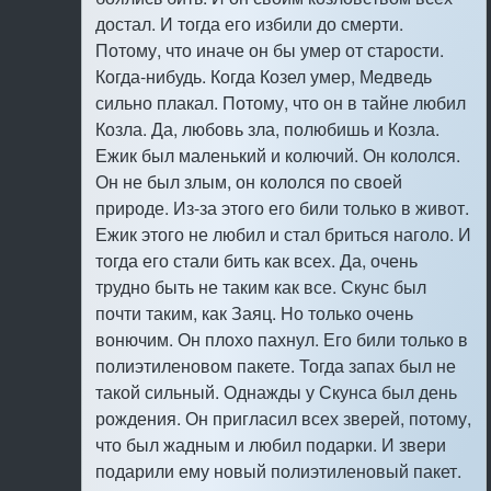
достал. И тогда его избили до смерти.
Потому, что иначе он бы умер от старости.
Когда-нибудь. Когда Козел умер, Медведь
сильно плакал. Потому, что он в тайне любил
Козла. Да, любовь зла, полюбишь и Козла.
Ежик был маленький и колючий. Он кололся.
Он не был злым, он кололся по своей
природе. Из-за этого его били только в живот.
Ежик этого не любил и стал бриться наголо. И
тогда его стали бить как всех. Да, очень
трудно быть не таким как все. Скунс был
почти таким, как Заяц. Hо только очень
вонючим. Он плохо пахнул. Его били только в
полиэтиленовом пакете. Тогда запах был не
такой сильный. Однажды у Скунса был день
рождения. Он пригласил всех зверей, потому,
что был жадным и любил подарки. И звери
подарили ему новый полиэтиленовый пакет.