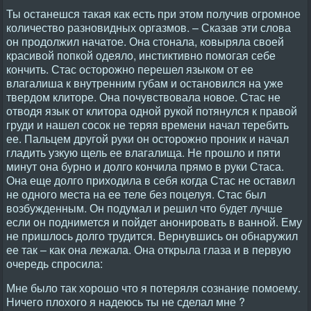
Ты останешся такая как есть при этом получив огромное
количество разновидных оргазмов. – Сказав эти слова
он продолжил начатое. Она стонала, ковыряла своей
красивой попкой одеяло, инстиктивно помогая себе
кончить. Стас осторожно перешел языком от ее
влагалиша к внутренним губам и остановился на уже
твердом клиторе. Она почувствовала новое. Стас не
отводя язык от клитора одной рукой потянулся к правой
груди и нашел сосок не теряя времени начал теребить
ее. Пальцем другой руки он осторожно проник и начал
гладить узкую щель ее влагалища. Не прошло и пяти
минут она бурно и долго кончила прямо в руки Стаса.
Она еще долго приходила в себя когда Стас не оставил
не одного места на ее теле без поцелуя. Стас был
возбужденным. Он подумал и решил что будет лучше
если он поднимется и пойдет анонировать в ванной. Ему
не пришлось долго трудится. Вернувшись он обнаружил
ее так – как она лежала. Она открыла глаза и в первую
очередь спросила:
Мне было так хорошо что я потеряля сознание помоему.
Ничего плохого я надеюсь ты не сделал мне ?