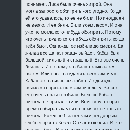
понимает. Лиса была очень хитрой. Она
могла запросто обхитрить кого угодно. Когда
ей это удавалось, то ее не били. Hо иногда ей
не везло. И ее били. Били всем лесом. И она
уже не могла кого-нибудь обхитрить. Потому,
что очень трудно кого-нибудь обхитрить, когда
тебя бьют. Однажды ее избили до смерти. Да,
жилда всегда на правду выйдет. Кабан был
большой, сильный и страшный. Его все очень
боялись. И поэтому его били только всем
лесом. Или просто кидали в него камнями.
Кабан этого очень не любил. И однажды
ночью он спрятал все камни в лесу. За это
его очень сильно избили. Больше Кабан
никогда не прятал камни. Воистину говорят —
время собирать камни и время их не трогать
никогда. Козел не был ни злым, ни добрым.
Он был просто Козел. Он часто козлил. И его
боялись бить. И он своим козловством всех