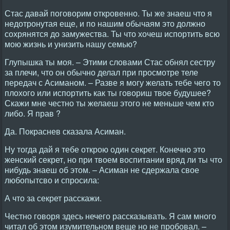
Стас давай поговорим откровенно. Ты же знаеш что я
недотронутая еще, и по нашим обычаям это должно
сохрянятся до замужества. Ты что хочеш испортить всю
мою жизнь и унизить нашу семью?
Глупышка ты моя. – Этими словами Стас обнял сестру
за плечи, что он обычно делал при просмотре теле
передач с Асиманом. – Разве я могу желать тебе чего то
плохого или испортить как ты говориш твое будушее?
Скажи мне честно ты желаеш этого не меньше чем кто
либо. Я прав ?
Да. Покраснев сказала Асиман.
Ну тогда дай я тебе открою один секрет. Конечно это
женский секрет, но при твоем воспитании вряд ли ты что
нибудь знаеш об этом. – Асиман не сдержала свое
любопытсво и спросила:
А что за секрет расскажи.
Честно говоря здесь нечего рассказывать. Я сам много
читал об этом изумительном веще но не пробовал. –