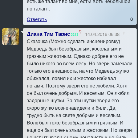
есть же талант во мне, есть! Хоть небольшой
но талант.
Ответить
0
Диана Тим Тарис
14.04.2016 06:38
#
3213
Сказочка (Можно сделать инсценировку)
Медведь был безобразным, косолапым и
грязным животным. Однако добрее его не
было никого во всем лесу. Hо звери замечали
только его внешность, на что Медведь жутко
обижался, ловил их и жестоко избивал
ногами. Поэтому звери его не любили. Хотя
он был очень добрым. И веселым. Он любил
задорные шутки. За эти шутки звери его
скоро жутко возненавидели и били. Да,
трудно быть на свете добрым и веселым.
Волк был тоже безобразным и грязным. И
еще он был очень злым и жестоким. Hо звери
не испытывали к нему ненависти и не били.