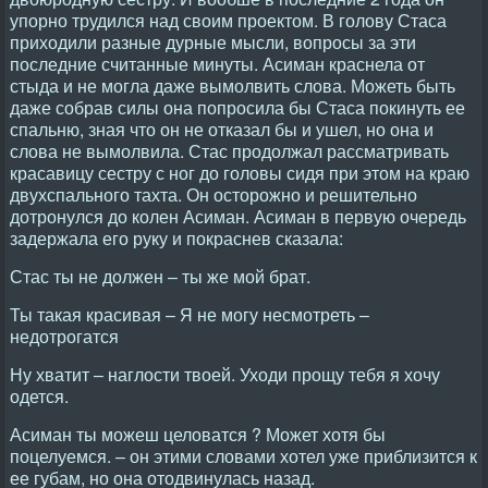
упорно трудился над своим проектом. В голову Стаса
приходили разные дурные мысли, вопросы за эти
последние считанные минуты. Асиман краснела от
стыда и не могла даже вымолвить слова. Можеть быть
даже собрав силы она попросила бы Стаса покинуть ее
спальню, зная что он не отказал бы и ушел, но она и
слова не вымолвила. Стас продолжал рассматривать
красавицу сестру с ног до головы сидя при этом на краю
двухспального тахта. Он осторожно и решительно
дотронулся до колен Асиман. Асиман в первую очередь
задержала его руку и покраснев сказала:
Стас ты не должен – ты же мой брат.
Ты такая красивая – Я не могу несмотреть –
недотрогатся
Ну хватит – наглости твоей. Уходи прощу тебя я хочу
одется.
Асиман ты можеш целоватся ? Может хотя бы
поцелуемся. – он этими словами хотел уже приблизится к
ее губам, но она отодвинулась назад.