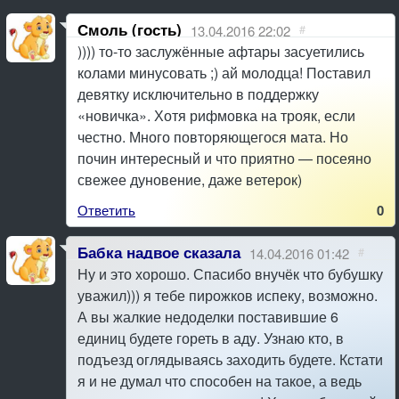
Смоль (гость)
13.04.2016 22:02
#
)))) то-то заслужённые афтары засуетились
колами минусовать ;) ай молодца! Поставил
девятку исключительно в поддержку
«новичка». Хотя рифмовка на трояк, если
честно. Много повторяющегося мата. Но
почин интересный и что приятно — посеяно
свежее дуновение, даже ветерок)
Ответить
0
Бабка надвое сказала
14.04.2016 01:42
#
Ну и это хорошо. Спасибо внучёк что бубушку
уважил))) я тебе пирожков испеку, возможно.
А вы жалкие недоделки поставившие 6
единиц будете гореть в аду. Узнаю кто, в
подъезд оглядываясь заходить будете. Кстати
я и не думал что способен на такое, а ведь