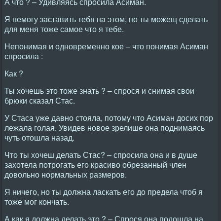
А что ? – Удивляясь спросила Асиман.
Я немогу заставить тебя на этом, но ты можещ сделать
для меня тоже самое что я тебе.
Непонимая и одновременно кое – что понимая Асиман
спросила :
Как ?
Ты хочешь это тоже знать ? – спрося и снимая свои
брюки сказал Стас.
У Стаса уже давно стояла, потому что Асиман досих пор
лежала голая. Увидев новое зрелише она поднимаясь
чуть отошла назад.
Что ты хочеш делать Стас? – спросила она и в душе
захотела потрогать его красиво обрезанный член
довольно нормальных размеров.
Я ничего, но ты должна ласкать его до предела чтоб я
тоже мог кончать.
А как я должна делать это ? – Спрося она подошла на