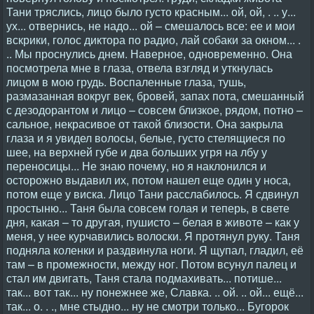
Тани тряслись, лицо было густо красным... ой, ой, . .. у...
ух... отвернись, не надо... ой – смешалось все: ее и мои
вскрики, голос диктора по радио, лай собаки за окном... .
.. Мы проснулись днем. Наверное, одновременно. Она
посмотрела мне в глаза, отвела взгляд и уткнулась
лицом в мою грудь. Воспаленные глаза, тушь,
размазанная вокруг век, бровей, запах пота, смешанный
с дезодорантом и лицо – совсем близкое, рядом, потно –
сальное, некрасивое от такой близости. Она закрыла
глаза и я увидел волосы, белые, густо стелящиеся по
шее, на верхней губе и два больших угря на лбу у
переносицы... Не знаю почему, но я наклонился и
осторожно выдавил их, потом нашел еще один у носа,
потом еще у виска. Лицо Тани расслабилось. Я сдвинул
простыню... Таня была совсем голая и теперь, в свете
дня, какая – то другая, пушисто – белая в животе – как у
меня, у нее курчавились волоски. Я протянул руку. Таня
подняла коленки и раздвинула ноги. Я щупал, гладил, её
там – в промежности, между ног. Потом всунул палец и
стал им двигать, Таня стала подмахивать... потише...
так... вот так... ну понежнее же, Славка. .. ой. .. ой... ещё...
так... о. . ., мне стыдно... ну не смотри только... Бугорок