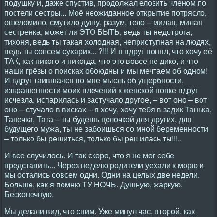
подушку и, даже спустив, продолжал елозить членом по
постели сестры... Моё неожиданное открытие потрясло,
ошеломило, смутило душу, разум, тело – милая, милая
сестренка, может ли ЭТО БЫТЬ, ведь ты недотрога,
тихоня, ведь ты такая холодная, неприступная на людях,
ведь ты совсем сухарик... ?!!! И я вдруг понял, что хочу её
ТАК, как никого и никогда, что это вовсе не дико, и что
наши грёзы о поисках обоюдны и мы мечтаем об одном!
И вдруг таившаяся во мне мысль об ущербности,
извращенности моих влечений к женской попке вдруг
исчезла, испарилась и застучало другое, – вот оно – вот
оно – стучало в висках – я хочу, хочу тебя в задик Танька,
Танечка, Тата – ты будешь целочкой для других, для
будущего мужа, ты не забоишься со мной беременности
– только бы решиться, только бы решилась ты!!!..
И все случилось. И так скоро, что я не мог себе
представить... Через неделю родители уехали к морю и
мы остались совсем одни. Одни на целых две недели.
Больше, как я помню ТУ НОЧЬ. Душную, жаркую.
Бесконечную.
Мы делали вид, что спим. Уже минул час, второй, как