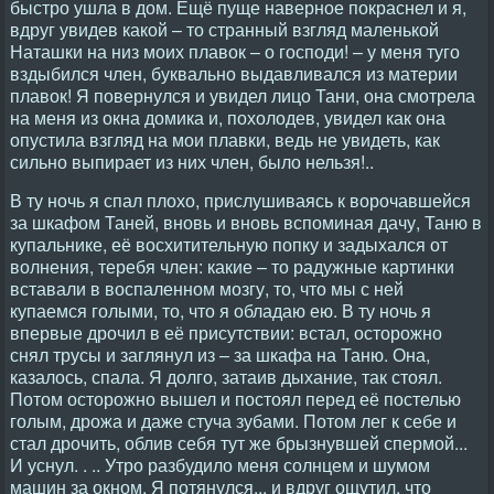
быстро ушла в дом. Ещё пуще наверное покраснел и я,
вдруг увидев какой – то странный взгляд маленькой
Наташки на низ моих плавок – о господи! – у меня туго
вздыбился член, буквально выдавливался из материи
плавок! Я повернулся и увидел лицо Тани, она смотрела
на меня из окна домика и, похолодев, увидел как она
опустила взгляд на мои плавки, ведь не увидеть, как
сильно выпирает из них член, было нельзя!..
В ту ночь я спал плохо, прислушиваясь к ворочавшейся
за шкафом Таней, вновь и вновь вспоминая дачу, Таню в
купальнике, её восхитительную попку и задыхался от
волнения, теребя член: какие – то радужные картинки
вставали в воспаленном мозгу, то, что мы с ней
купаемся голыми, то, что я обладаю ею. В ту ночь я
впервые дрочил в её присутствии: встал, осторожно
снял трусы и заглянул из – за шкафа на Таню. Она,
казалось, спала. Я долго, затаив дыхание, так стоял.
Потом осторожно вышел и постоял перед её постелью
голым, дрожа и даже стуча зубами. Потом лег к себе и
стал дрочить, облив себя тут же брызнувшей спермой...
И уснул. . .. Утро разбудило меня солнцем и шумом
машин за окном. Я потянулся... и вдруг ощутил, что