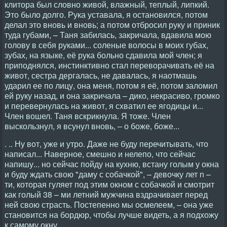
клитора был словно живой, влажный, теплый, липкий.
Это было долго. Рука уставала, я остановился, потом
делал это вновь и вновь; а потом отбросил руку и приник
туда губами, – Таня забилась, закричала, вдавила мою
голову в себя руками... соленые волосы в моих губах,
зубах, на языке, её рука больно сдавила мой член; я
приподнялся, инстинктивно стал переворачивать её на
живот, сестра дергалась, не давалась, я наотмашь
ударил ее по лицу, она меня, потом я её, потом заломил
ей руку назад, и она закричала – дико, некрасиво, громко
и перевернулась на живот, я схватил ее ягодицы и...
Член вошел. Таня вскрикнула. Я тоже. Член
выскользнул, я всунул вновь, – о боже, боже...
. .. Ну вот, уже и утро. Даже не буду перечитывать, что
написал... Наверное, смешно и нелепо, что сейчас
напишу... но сейчас пойду на кухню, встану голым у окна
и буду ждать свою "даму с собачкой", – девочку лет n –
ти, которая гуляет под этим окном с собачкой и смотрит
как голый 38 – ми летний мужчина вздрачивает перед
ней свою страсть. Постепенно мы осмелеем, – она уже
становится на бордюр, чтобы лучше видеть, а я подхожу
к самому окну.