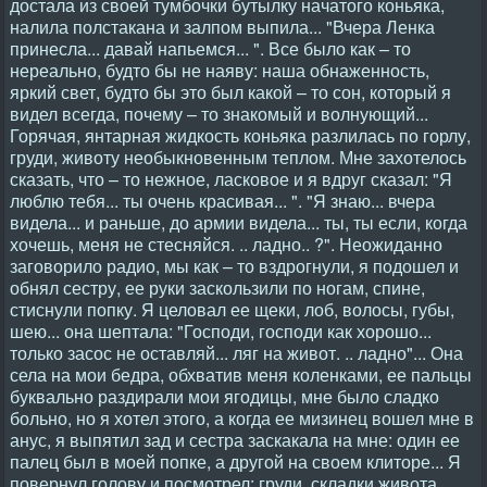
достала из своей тумбочки бутылку начатого коньяка,
налила полстакана и залпом выпила... "Вчера Ленка
принесла... давай напьемся... ". Все было как – то
нереально, будто бы не наяву: наша обнаженность,
яркий свет, будто бы это был какой – то сон, который я
видел всегда, почему – то знакомый и волнующий...
Горячая, янтарная жидкость коньяка разлилась по горлу,
груди, животу необыкновенным теплом. Мне захотелось
сказать, что – то нежное, ласковое и я вдруг сказал: "Я
люблю тебя... ты очень красивая... ". "Я знаю... вчера
видела... и раньше, до армии видела... ты, ты если, когда
хочешь, меня не стесняйся. .. ладно.. ?". Неожиданно
заговорило радио, мы как – то вздрогнули, я подошел и
обнял сестру, ее руки заскользили по ногам, спине,
стиснули попку. Я целовал ее щеки, лоб, волосы, губы,
шею... она шептала: "Господи, господи как хорошо...
только засос не оставляй... ляг на живот. .. ладно"... Она
села на мои бедра, обхватив меня коленками, ее пальцы
буквально раздирали мои ягодицы, мне было сладко
больно, но я хотел этого, а когда ее мизинец вошел мне в
анус, я выпятил зад и сестра заскакала на мне: один ее
палец был в моей попке, а другой на своем клиторе... Я
повернул голову и посмотрел: груди, складки живота