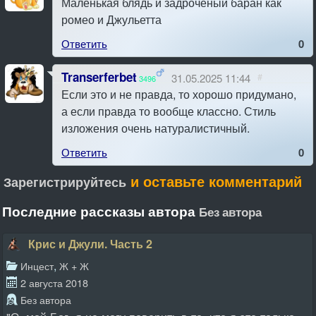
Маленькая блядь и задроченый баран как
ромео и Джульетта
Ответить
0
Transerferbet
31.05.2025 11:44
#
3496
Если это и не правда, то хорошо придумано,
а если правда то вообще классно. Стиль
изложения очень натуралистичный.
Ответить
0
и оставьте комментарий
Зарегистрируйтесь
Последние рассказы автора
Без автора
Крис и Джули. Часть 2
,
Инцест
Ж + Ж
2 августа 2018
Без автора