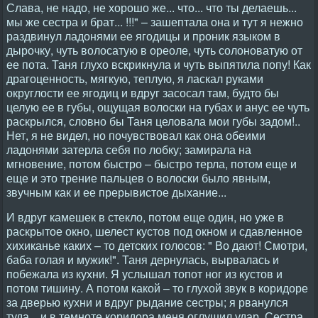
Слава, не надо, не хорошо же... что... что ты делаешь...
мы же сестра и брат... !!!" – зашептала она и тут я нежно
раздвинул ладонями ее ягодицы и проник языком в
дырочку, чуть волосатую в ореоле, чуть солоноватую от
ее пота. Таня глухо вскрикнула и чуть выпятила попу! Как
драгоценность, мягкую, теплую, я ласкал руками
округлости ее ягодиц и вдруг засосал там, будто бы
целую ее в губы, ощущая волоски на губах и анус ее чуть
раскрылся, словно бы Таня целовала мои губы задом!..
Нет, я не видел, но почувствовал как она обеими
ладонями затерла себя по лобку; замирала на
мгновение, потом быстро – быстро терла, потом еще и
еще и это трение пальцев о волоски было явным,
звучным как и ее прерывистое дыхание...
И вдруг камешек в стекло, потом еще один, но уже в
раскрытое окно, шелест кустов под окном и сдавленное
хихиканье каких – то детских голосов: " Во дают! Смотри,
баба голая и мужик!". Таня дернулась, вырвалась и
побежала из кухни. Я услышал топот ног из кустов и
потом тишину. А потом какой – то глухой звук в коридоре
за дверью кухни и вдруг рыдание сестры; я рванулся
туда... и в темноте коридора меня оглушил удар. Сестра