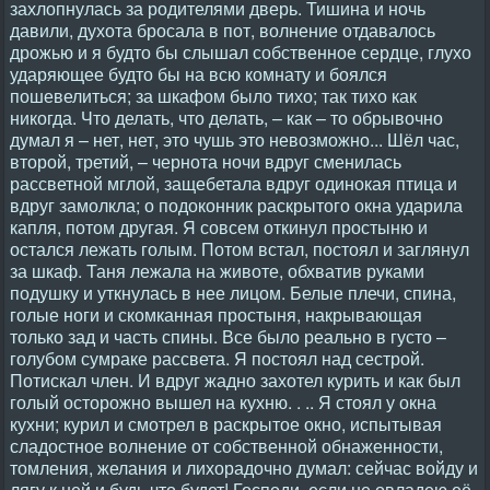
захлопнулась за родителями дверь. Тишина и ночь
давили, духота бросала в пот, волнение отдавалось
дрожью и я будто бы слышал собственное сердце, глухо
ударяющее будто бы на всю комнату и боялся
пошевелиться; за шкафом было тихо; так тихо как
никогда. Что делать, что делать, – как – то обрывочно
думал я – нет, нет, это чушь это невозможно... Шёл час,
второй, третий, – чернота ночи вдруг сменилась
рассветной мглой, защебетала вдруг одинокая птица и
вдруг замолкла; о подоконник раскрытого окна ударила
капля, потом другая. Я совсем откинул простыню и
остался лежать голым. Потом встал, постоял и заглянул
за шкаф. Таня лежала на животе, обхватив руками
подушку и уткнулась в нее лицом. Белые плечи, спина,
голые ноги и скомканная простыня, накрывающая
только зад и часть спины. Все было реально в густо –
голубом сумраке рассвета. Я постоял над сестрой.
Потискал член. И вдруг жадно захотел курить и как был
голый осторожно вышел на кухню. . .. Я стоял у окна
кухни; курил и смотрел в раскрытое окно, испытывая
сладостное волнение от собственной обнаженности,
томления, желания и лихорадочно думал: сейчас войду и
лягу к ней и будь что будет! Господи, если не овладею её,