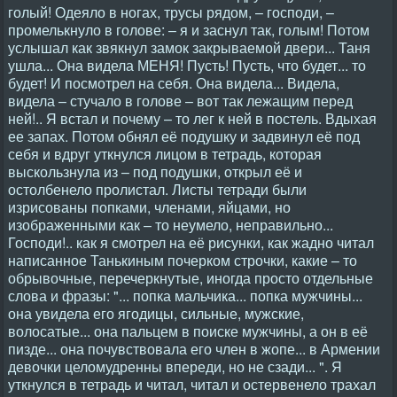
голый! Одеяло в ногах, трусы рядом, – господи, –
промелькнуло в голове: – я и заснул так, голым! Потом
услышал как звякнул замок закрываемой двери... Таня
ушла... Она видела МЕНЯ! Пусть! Пусть, что будет... то
будет! И посмотрел на себя. Она видела... Видела,
видела – стучало в голове – вот так лежащим перед
ней!.. Я встал и почему – то лег к ней в постель. Вдыхая
ее запах. Потом обнял её подушку и задвинул её под
себя и вдруг уткнулся лицом в тетрадь, которая
выскользнула из – под подушки, открыл её и
остолбенело пролистал. Листы тетради были
изрисованы попками, членами, яйцами, но
изображенными как – то неумело, неправильно...
Господи!.. как я смотрел на её рисунки, как жадно читал
написанное Танькиным почерком строчки, какие – то
обрывочные, перечеркнутые, иногда просто отдельные
слова и фразы: "... попка мальчика... попка мужчины...
она увидела его ягодицы, сильные, мужские,
волосатые... она пальцем в поиске мужчины, а он в её
пизде... она почувствовала его член в жопе... в Армении
девочки целомудренны впереди, но не сзади... ". Я
уткнулся в тетрадь и читал, читал и остервенело трахал