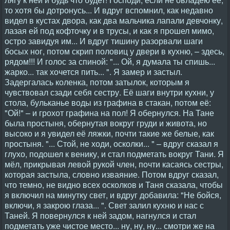
то хотя бы дотронусь... И вдруг вспомнил, как недавно
видел в кустах двора, как два мальчика лапали девчонку,
лазая ей под кофточку и в трусы, и как я прошел мимо,
остро завидуя им... И вдруг тишину разорвали шаги
босых ног, потом скрип половиц у двери в кухню, – здесь,
рядом!!! И голос за спиной: "... Ой, я думала ты спишь...
жарко... так хочется пить... ". Я замер и застыл.
Задергалась коленка, потом затылок, которым я
чувствовал сзади себя сестру. Её шаги внутри кухни, у
стола, бульканье воды из графина в стакан, потом её:
"Ой!" – и грохот графина на пол! Я обернулся. На Тане
была простыня, обернутая вокруг груди и живота, но
высоко и я увидел её ляжки, почти такие же белые, как
простыня. "... Стой, не ходи, осколки... " – вдруг сказал я
глухо, подошел к венику, и стал подметать вокруг Тани. Я
мёл, прикрывая левой рукой член, почти касаясь сестры,
которая застыла, словно изваяние. Потом вдруг сказал,
что темно, не видно всех осколков и Таня сказала, чтобы
я включил на минутку свет, и вдруг добавила: "Не бойся,
включи, я закрою глаза... ". Свет залил кухню и нас с
Таней. Я повернулся к ней задом, нагнулся и стал
подметать уже чистое место... ну, ну, ну... смотри же на