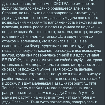
Да, я осознавал, что она мне СЕСТРА, но именно это
вдруг распаляло нежданно родившееся влечение.
Странно, но мы почти не разговаривали, отвечая друг
другу односложно, но чем дальше уходили дни с моего
возвращения – какая – то напряженность между нами не
исчезала, а лишь росла; а потом я увидел ее на даче... –
нет, я не видел больше никого, ни мамы, ни отца, ни двух
племянниц 6 и n лет, – а только ЕЁ и вдруг понял со
страхом и волнением, что влюбился в НЕЁ, в её
славные линии бедер, чудесные холмики груди, губы,
глаза, в её новую из косичек прическу... и все вспыхнуло
внутри, когда она повернулась спиной и я вдруг увидел
ЕЁ ПОПКУ, так туго натянувшую собой голубую материю
купальника... Я отворачивался и вновь смотрел, смотрел,
смотрел. Я подходил ближе, Таня отходила дальше,
наши взгляды встречались, но тут же в каком – то испуге
разбегались и я чувствовал, что весь загораюсь краской
и дрожу. И вдруг маленькая Наташка говорит: "... тетя
Таня, а почему у тебя так много волосиков на ногах
растут, – смотри, совсем как у дяди Славы! А у моей
мамы не растут и на животике тоже нет как у тебя и у
дяди Славы... ". Таня густо покраснела, повернулась и