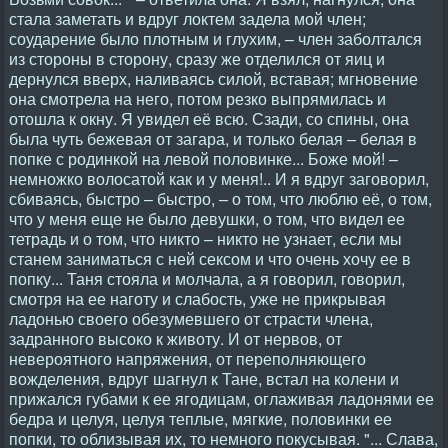
стала заметать и вдруг локтем задела мой член;
соударение было плотным и глухим, – член заболтался
из стороны в сторону, сразу же отделился от яиц и
дернулся вверх, наливаясь силой, вставая; мгновение
она смотрела на него, потом резко выпрямилась и
отошла к окну. Я увидел её всю. Сзади, со спины, она
была чуть бежевая от загара, и только белая – белая в
попке с родинкой на левой половинке... Боже мой! –
немножко волосатой как и у меня!.. И я вдруг заговорил,
сбиваясь, быстро – быстро, – о том, что люблю её, о том,
что у меня еще не было девушки, о том, что видел ее
тетрадь и о том, что никто – никто не узнает, если мы
станем заниматься с ней сексом и что очень хочу ее в
попку... Таня стояла и молчала, а я говорил, говорил,
смотря на ее наготу и слабость, уже не прикрывая
ладонью своего обезумевшего от страсти члена,
задранного высоко к животу. И от нервов, от
невероятного напряжения, от переполняющего
вожделения, вдруг шагнул к Тане, встал на колени и
прижался губами к ее ягодицам, оглаживая ладонями ее
бедра и целуя, целуя теплые, мягкие, половинки ее
попки, то облизывая их, то немного покусывая. "... Слава,