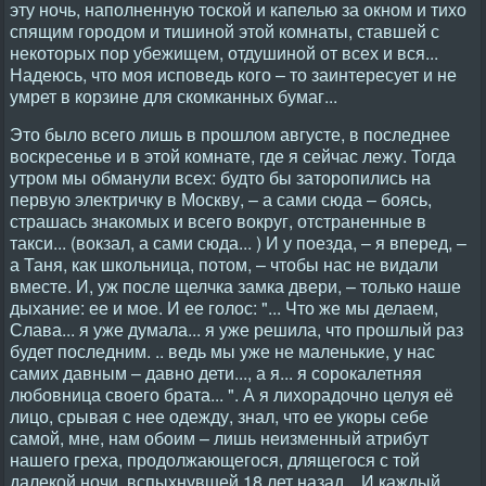
эту ночь, наполненную тоской и капелью за окном и тихо
спящим городом и тишиной этой комнаты, ставшей с
некоторых пор убежищем, отдушиной от всех и вся...
Надеюсь, что моя исповедь кого – то заинтересует и не
умрет в корзине для скомканных бумаг...
Это было всего лишь в прошлом августе, в последнее
воскресенье и в этой комнате, где я сейчас лежу. Тогда
утром мы обманули всех: будто бы заторопились на
первую электричку в Москву, – а сами сюда – боясь,
страшась знакомых и всего вокруг, отстраненные в
такси... (вокзал, а сами сюда... ) И у поезда, – я вперед, –
а Таня, как школьница, потом, – чтобы нас не видали
вместе. И, уж после щелчка замка двери, – только наше
дыхание: ее и мое. И ее голос: "... Что же мы делаем,
Слава... я уже думала... я уже решила, что прошлый раз
будет последним. .. ведь мы уже не маленькие, у нас
самих давным – давно дети..., а я... я сорокалетняя
любовница своего брата... ". А я лихорадочно целуя её
лицо, срывая с нее одежду, знал, что ее укоры себе
самой, мне, нам обоим – лишь неизменный атрибут
нашего греха, продолжающегося, длящегося с той
далекой ночи, вспыхнувшей 18 лет назад... И каждый