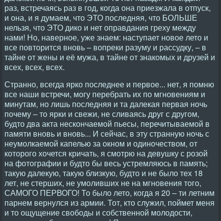
раз, встречаясь раз в год, когда она приезжала в отпуск,
и она, и я думаем, что ЭТО последняя, что БОЛЬШЕ
нельзя, что ЭТО дико и нет оправдания греху между
нами! Но, наверное, уже знаем: наступает новое лето и
все повторится вновь – вопреки разуму и рассудку, – в
тайне от жены и её мужа, в тайне от знакомых и друзей и
всех, всех, всех.
Странно, всегда ярко последнее и первое... нет, я помню
все наши встречи, могу перебрать их по мгновениям и
минутам, но лишь последняя и та далекая первая ночь
почему – то ярки и свежи, не сливаясь друг с другом,
будто два акта нескончаемой пьесы, перечитываемой в
памяти вновь и вновь... И сейчас, в эту странную ночь с
неумолкаемой капелью за окном и одиночеством, от
которого хочется кричать, я смотрю на девушку с розой
на фотографии и будто бы весь устремляюсь в память;
такую далекую, такую близкую, будто и не было тех 18
лет, не стерших, не умоливших не на мгновения того,
САМОГО ПЕРВОГО! То было лето, когда я 20 – ти летним
парнем вернулся из армии. Тот, кто служил, поймет меня
и то ощущение свободы и собственной молодости,