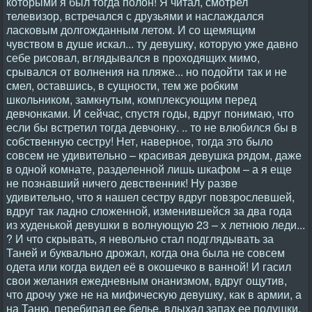
которыми я был тогда полон! Я читал, смотрел
телевизор, встречался с друзьями и наслаждался
ласковым долгожданным летом. И со щемящим
чувством в душе искал... ту девушку, которую уже давно
себе рисовал, вглядывался в проходящих мимо,
срывался от волнения на пляже... но подойти так и не
смел, оставшись, в сущности, тем же робким
школьником, замкнутым, комплексующим перед
девчонками. И сейчас, спустя годы, вдруг понимаю, что
если бы встретил тогда девчонку. .. то не влюбился бы в
собственную сестру! Нет, наверное, тогда это было
совсем не удивительно – красивая девушка рядом, даже
в одной комнате, разделенной лишь шкафом – а я еще
не познавший ничего девственник! Ну разве
удивительно, что я нашел сестру вдруг повзрослевшей,
вдруг так ладно сложенной, изменившейся за два года
из худенькой девушки в волнующую 23 – х летнюю леди...
? И что скрывать, я невольно стал подглядывать за
Таней и буквально дрожал, когда она была не совсем
одета или когда видел её в окошечко в ванной! И гасил
свои желания ежедневным онанизмом, вдруг ощутив,
что дрочу уже не на мифическую девушку, как в армии, а
на Таню, перебирал ее белье, вдыхал запах ее подушки.