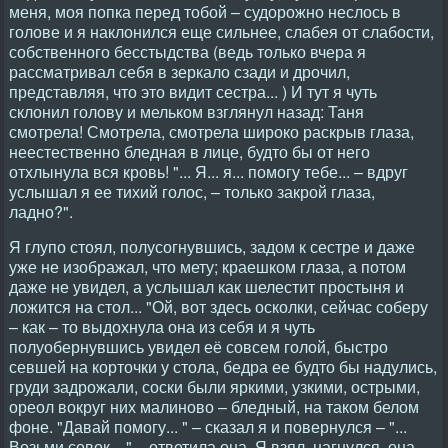
меня, моя попка перед тобой – судорожно неслось в
голове и я наклонился еще сильнее, слабея от слабости,
собственного бесстыдства (ведь только вчера я
рассматривал себя в зеркало сзади и дрочил,
представляя, что это видит сестра... ) И тут я чуть
склонил голову и мельком взглянул назад: Таня
смотрела! Смотрела, смотрела широко раскрыв глаза,
неестественно бледная в лице, будто бы от него
отхлынула вся кровь! "... Я... я... помогу тебе... – вдруг
услышал я ее тихий голос, – только закрой глаза,
ладно?".
Я глупо стоял, полусогнувшись, задом к сестре и даже
уже не изображал, что мету; краешком глаза, а потом
даже не увидел, а услышал как шелестит простыня и
ложится на стол... "Ой, вот здесь осколки, сейчас соберу
– как – то выдохнула она из себя и я чуть
полуобернувшись увидел её совсем голой, быстро
севшей на корточки у стола, бедра ее будто бы надулись,
груди задрожали, соски были яркими, узкими, острыми,
ореол вокруг них малиново – бледный, на таком белом
фоне. "Давай помогу... " – сказал я и повернулся – "...
Возьми совок... " – ответила она. Я взял, нагнулся, она