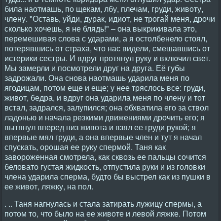
била наотмашь, по щекам, лбу, плечам, груди, животу,
члену. "Оставь, уйди, дурак, идиот, не трогай меня, дрочи
сколько хочешь, я не блядь!" – она выкрикивала это,
перемешивая слова с ударами, а я остолбенело стоял,
потерявшись от страха, что нас видели, смешавшись от
истерики сестры. И вдруг протянул руку и включил свет.
Мы замерли и посмотрели друг на друга. Её губы
задрожали. Она снова наотмашь ударила меня по
ягодицам, потом еще и еще; у нее тряслось все: груди,
живот, бедра, и вдруг она ударила меня по члену и тот
встал, задрался, залупился; она обхватила его за ствол
ладонью и начала резкими движениями дрочить его; я
вытянул вперед низ живота и взял ее груди рукой; я
впервые мял груди, а она впервые член и тут я начал
спускать, орошая ее руку спермой. Таня как
завороженная смотрела, как сквозь ее пальцы сочится
беловато густая жидкость, отпустила руки и из головки
члена ударила сперма, будто бы выстрел как из пушки в
ее живот, ляжку, на пол.
. .. Таня нагнулась и стала затирать лужицу спермы, а
потом то, что было на ее животе и левой ляжке. Потом