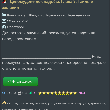
Целомудрие до свадьбы. Глава 3. Тайные
желания
,
,
,
Куннилингус
Фемдом
Подчинение
Переодевание
23 июня 2025
Doomwool
Для остроты ощущений, рекомендуется надеть пв,
перед прочтением.
_______________________________________________
_______________________________________________
________________________________________ Рома
проснулся с чувством неловкости, которое не покидало
его с того момента, как он...
Читать далее...
91934
370
10
4
,
,
,
,
свитер
пояс верности
устройство целомудрия
фемдом
,
,
,
страпон
кунилингус
сисси