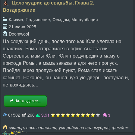
Целомудрие до свадьбы. Глава 2.
Воздержание
,
,
,
Клизма
Подчинение
Фемдом
Мастурбация
21 июня 2025
Doomwool
На следующий день, после того как Юля улетела на
практику, Рома отправился в офис Анастасии
Сергеевны, мамы Юли. Юля предупредила маму о
приходе Ромы, а мама заказала для него пропуск.
Пройдя через пропускной пункт, Рома стал искать
кабинет. Наконец, он нашел нужную дверь, постучал и,
не дожидаясь...
Читать далее...
81502
268
9.91
3
,
,
,
свитер
пояс верности
устройство целомудрия
фемдом