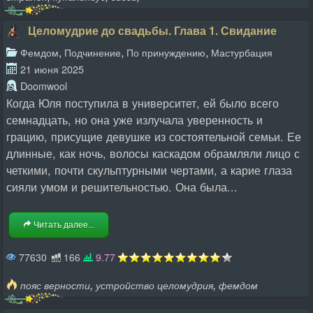
Целомудрие до свадьбы. Глава 1. Свидание
,
,
,
Фемдом
Подчинение
По принуждению
Мастурбация
21 июня 2025
Doomwool
Когда Юля поступила в университет, ей было всего
семнадцать, но она уже излучала уверенность и
грацию, присущие девушке из состоятельной семьи. Ее
длинные, как ночь, волосы каскадом обрамляли лицо с
четкими, почти скульптурными чертами, а карие глаза
сияли умом и решительностью. Она была...
Читать далее...
77630
166
9.77
,
,
пояс верности
устройство целомудрия
фемдом