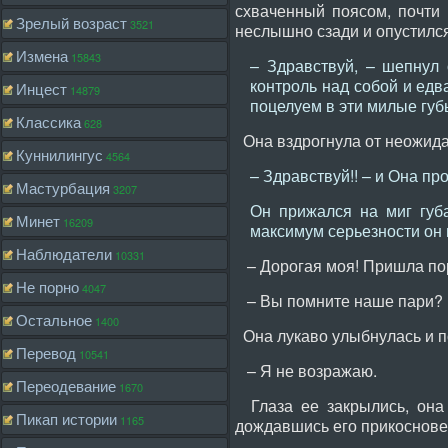
схваченный поясом, почти 
Зрелый возраст
3521
неслышно сзади и опустился
Измена
15843
– Здравствуй, – шепнул 
контроль над собой и едв
Инцест
14879
поцелуем в эти милые губы
Классика
628
Она вздрогнула от неожидан
Куннилингус
4564
– Здравствуй!! – и Она пр
Мастурбация
3207
Он прижался на миг губа
Минет
16209
максимум серьезности он 
Наблюдатели
10331
– Дорогая моя! Пришла пора
Не порно
4047
– Вы помните наше пари? Пр
Остальное
1400
Она лукаво улыбнулась и п
Перевод
10541
– Я не возражаю.
Переодевание
1670
Глаза ее закрылись, она 
Пикап истории
1165
дождавшись его прикосновен