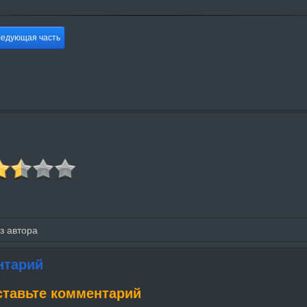
едующая часть
з автора
нтарий
ставьте комментарий