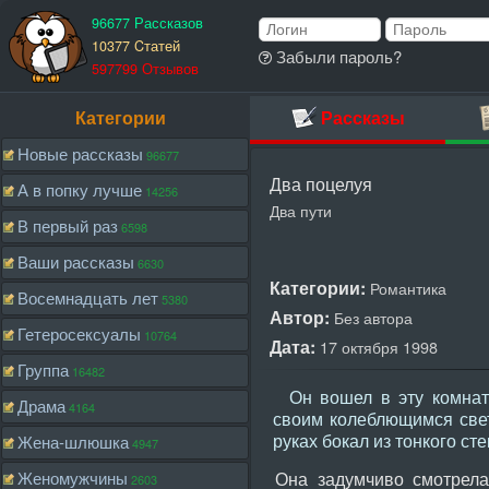
96677 Рассказов
10377 Cтатей
Забыли пароль?
597799 Отзывов
Категории
Рассказы
Новые рассказы
96677
Два поцелуя
А в попку лучше
14256
Два пути
В первый раз
6598
Ваши рассказы
6630
Категории:
Романтика
Восемнадцать лет
5380
Автор:
Без автора
Гетеросексуалы
10764
Дата:
17 октября 1998
Группа
16482
Он вошел в эту комнату
Драма
4164
своим колеблющимся свет
руках бокал из тонкого ст
Жена-шлюшка
4947
Женомужчины
Она задумчиво смотрела 
2603