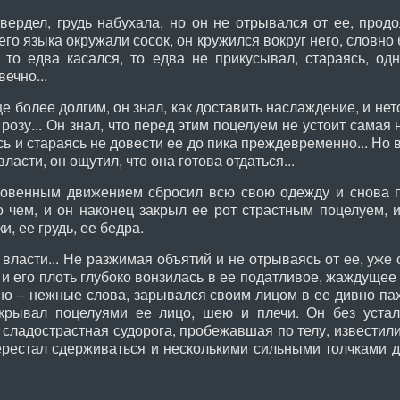
ердел, грудь набухала, но он не отрывался от ее, прод
го языка окружали сосок, он кружился вокруг него, словно 
, то едва касался, то едва не прикусывал, стараясь, од
вечно...
 более долгим, он знал, как доставить наслаждение, и не
розу... Он знал, что перед этим поцелуем не устоит самая 
 и стараясь не довести ее до пика преждевременно... Но в
власти, он ощутил, что она готова отдаться...
овенным движением сбросил всю свою одежду и снова п
 чем, и он наконец закрыл ее рот страстным поцелуем, 
и, ее грудь, ее бедра.
ласти... Не разжимая объятий и не отрываясь от ее, уже 
 и его плоть глубоко вонзилась в ее податливое, жаждущее 
мно – нежные слова, зарывался своим лицом в ее дивно п
окрывал поцелуями ее лицо, шею и плечи. Он без уста
 сладострастная судорога, пробежавшая по телу, известили 
рестал сдерживаться и несколькими сильными толчками д