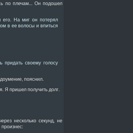
ь по плечам... Он подошел
 его. На миг он потерял
цом в ее волосы и впиться
ь придать своему голосу
едоумение, пояснил.
. Я пришел получить долг.
ерез несколько секунд, не
 произнес: