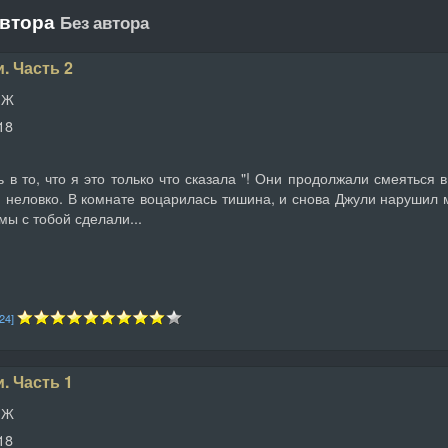
автора
Без автора
. Часть 2
 Ж
18
ь в то, что я это только что сказала "! Они продолжали смеяться 
я неловко. В комнате воцарилась тишина, и снова Джули нарушил 
ы с тобой сделали...
[24]
. Часть 1
 Ж
18