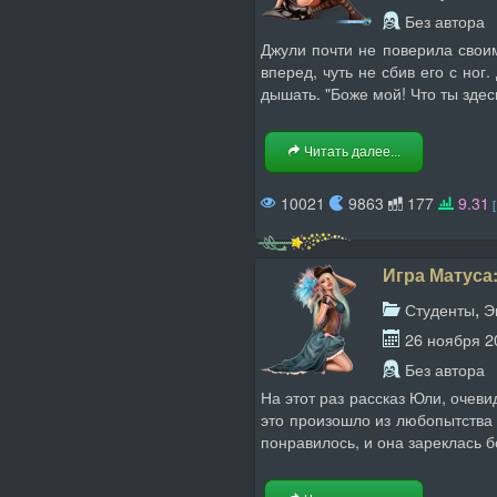
Без автора
Джули почти не поверила своим
вперед, чуть не сбив его с ног
дышать. "Боже мой! Что ты здес
Читать далее...
10021
9863
177
9.31
Игра Матуса:
,
Студенты
Э
26 ноября 2
Без автора
На этот раз рассказ Юли, очев
это произошло из любопытства в
понравилось, и она зареклась б