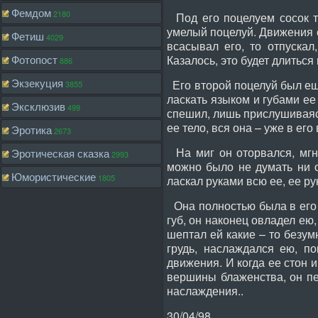
Фемдом
2180
Под его поцелуем сосок тв
умелый поцелуй. Движения е
Фетиш
4029
всасывал его, то отпускал
Фотопост
Казалось, это будет длиться 
886
Экзекуция
Его второй поцелуй был еще
3855
ласкать языком и губами ее 
Эксклюзив
499
спешил, лишь прислушиваясь
ее тело, вся она – уже в его 
Эротика
2673
На миг он оторвался, мгн
Эротическая сказка
2993
можно было не думать ни о
Юмористические
1805
ласкал руками всю ее, ее рук
Она полностью была в его в
губ, он наконец овладел ею,
шептал ей какие – то безу
грудь, наслаждался ею, п
движения. И когда ее стон и
вершины блаженства, он пе
наслаждения..
30/04/98