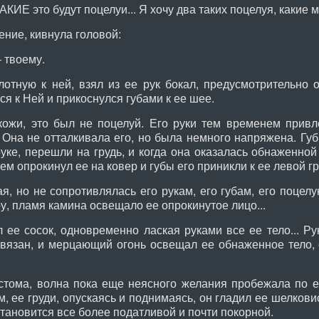
КИЕ это будут поцелуи... Я хочу два таких поцелуя, какие 
ние, кивнула головой:
 твоему.
тную к ней, взял из ее рук бокал, предусмотрительно о
ся к Ней и прикоснулся губами к ее шее.
кожи, это был не поцелуй. Его руки тем временем привл
 Она не отталкивала его, но была немного напряжена. Губ
руке, перешли на грудь, и когда она оказалась обнаженно
 опрокинул ее на ковер и губы его приникли к ее левой гру
 но не сопротивлялась его рукам, его губам, его поцелую
у, пламя камина освещало ее опрокинутое лицо...
ее сосок, одновременно лаская руками все ее тело... Ру
звязан, и мерцающий огонь освещал ее обнаженное тело,
ома, волна пока еще неясного желания пробежала по ее 
, ее груди, опускаясь и поднимаясь, он гладил ее шелковис
становится все более податливой и почти покорной.