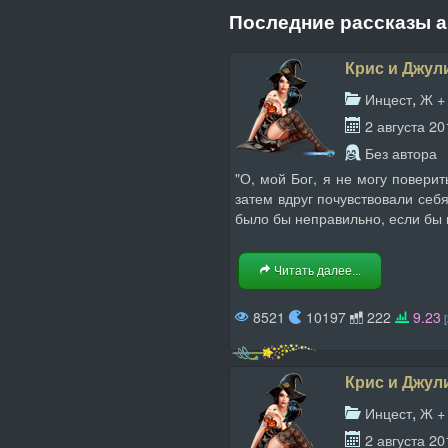
Последние рассказы 
Крис и Джули
,
Инцест
Ж +
2 августа 20
Без автора
"О, мой Бог, я не могу поверит
затем вдруг почувствовали себ
было бы неправильно, если бы м
Читать далее...
8521
10197
222
9.23
Крис и Джули
,
Инцест
Ж +
2 августа 20