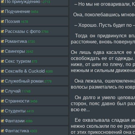
По принуждению
12713
– Но мы не оговаривали, КА
Подчинение
9454
Она, поколебавшись мгнове
Поэзия
1678
– Хорошо. Пусть будет по –
Рассказы с фото
3766
Тогда он придвинулся впло
Романтика
расстояние, вновь повернул
6720
Свингеры
Он лишь едва касался ее 
2642
освобождать ее от одежды.
Секс туризм
875
ниже, от шеи по плечу, по 
нежным и сильным движением
Сексwife & Cuckold
4088
Она лежала, ошеломленная,
Служебный роман
2778
волосы разметались по ковр
Случай
11748
Он долго и умело целовал 
Странности
3456
сторон, пояс давно был ра
всю ее...
Студенты
4419
Ее охватывала сладкая ист
Фантазии
4086
нежно скользили по ее рукам
Фантастика
4303
от этих прикосновений она 