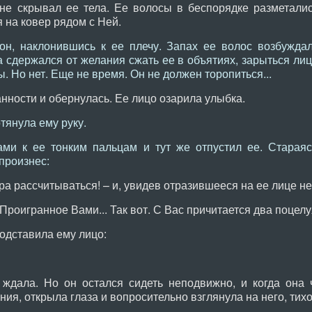
не скрывал ее тела. Ее волосы в беспорядке разметалис
 на ковер рядом с Ней.
он, наклонившись к ее плечу. Запах ее волос возбуждал
а сдержался от желания сжать ее в объятиях, зарыться ли
. Но нет. Еще не время. Он не должен торопиться...
ности и обернулась. Ее лицо озарила улыбка.
отянула ему руку.
ми к ее тонким пальцам и тут же отпустил ее. Стараяс
произнес:
 рассчитываться! – и, увидев отразившееся на ее лице н
оигранное Вами... Так вот. С Вас причитается два поцелуя
одставила ему лицо:
ждала. Но он остался сидеть неподвижно, и когда она ч
ия, открыла глаза и вопросительно взглянула на него, тихо