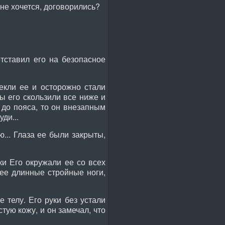
мне хочется, договорились?
тставил его на безопасное
екли ее и осторожно стали
ы его скользили все ниже и
й до пояса, то он внезапным
ди...
... Глаза ее были закрыты,
ки Его окружали ее со всех
 ее длинные стройные ноги,
телу. Его руки без устали
тую кожу, и он замечал, что