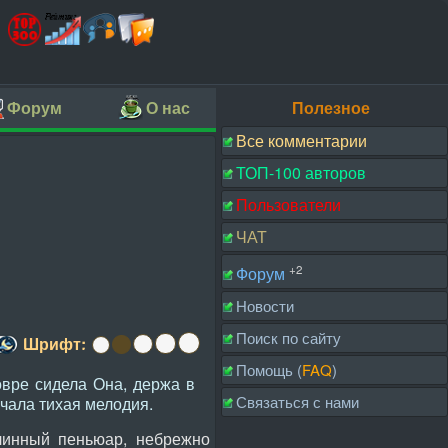
Форум
О нас
Полезное
Все комментарии
ТОП-100 авторов
Пользователи
ЧАТ
+2
Форум
Новости
Поиск по сайту
Шрифт:
Помощь (
FAQ
)
вре сидела Она, держа в
Связаться с нами
учала тихая мелодия.
линный пеньюар, небрежно