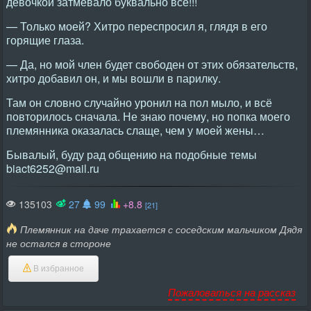
девочкой затмевало буквально всё!!!
— Только моей? Хитро переспросил я, глядя в его
горящие глаза.
— Да, но мой член будет свободен от этих обязательств,
хитро добавил он, и мы вошли в парилку.
Там он словно случайно уронил на пол мыло, и всё
повторилось сначала. Не знаю почему, но попка моего
племянника оказалась слаще, чем у моей жены…
Бывалый, буду рад общению на подобные темы
biact6252@mail.ru
135103
27
99
+8.8
[21]
Племянник на даче трахается с соседским мальчиком Дядя
не остался в стороне
В избранное
Пожаловаться на рассказ