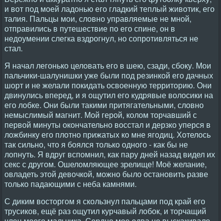
и вот под моей ладонью его гладкий теплый животик, его
талия. Пальцы мои, словно управляемые не мной,
отправились в путешествие по его спине, он в
недоумении слегка вздрогнул, но сопротивляться не
стал.
Я начал легонько целовать его в шею, сзади, сбоку. Мои
пальчики-шалунишки уже были под резинкой его дачных
шорт и не желали покидать освоенную территорию. Они
двинулись вперед, и я ощутил его кудрявые волосики на
его лобке. Они были такими притягательными, словно
немыслимый магнит. Мой герой, колом торчавший с
первой минуты окончательно восстал и дерзко уперся в
ложбинку его плотно прижатых ко мне ягодиц. Хотелось
так сильно, что я боялся только одного - как бы не
лопнуть. Я вдруг вспомнил, как пару дней назад видел их
секс с другом. Ошеломляющее зрелище! Моё желание,
овладеть этой девочкой, можно было остановить разве
только падающими с неба камнями.
С диким восторгом я скользнул пальцами под край его
трусиков, ещё раз ощутил курчавый лобок, и торчащий
член моего мальчика. Сердце мое едва не выскакивало