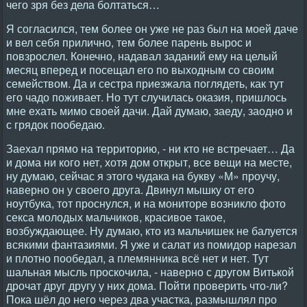
чего зря без дела болтаться…
Я согласился, тем более он уже не раз был на моей даче
и вел себя прилично, тем более парень вырос и
повзрослел. Конечно, надавал заданий ему на целый
месяц вперед и посещал его по выходным со своим
семейством. Да и сестра приезжала поглядеть, как тут
его чадо поживает. Но тут случилась оказия, пришлось
мне ехать мимо своей дачи. Дай думаю, заеду, заодно и
с грядок пообедаю.
Заехал прямо на территорию, - ни кто не встречает… Да
и дома ни кого нет, хотя дом открыт, все вещи на месте,
ну думаю, сейчас я этого чудака на букву «М» проучу,
наверно он у своего друга. Двинул мышку от его
ноутбука, тот проснулся, и на мониторе возникло фото
секса молодых мальчиков, красивое такое,
возбуждающее. Ну думаю, кто из мальчишек не балуется
всякими фантазиями. Я уже и салат из помидор нарезал
и плотно пообедал, а племянника всё нет и нет. Тут
шальная мысль проскочила, - наверно с другом Витькой
дрочат друг другу у них дома. Пойти проверить что-ли?
Пока шёл до него через два участка, размышлял про