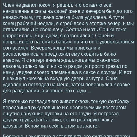
Член не давал покоя, я решил, что оставлю все
накопленные силы на своей жене и вечером был до того
ненасытным, что жена слегка была удивлена. А тут и
конец рабочей недели, я сгрёб всех в этот же вечер, и мы
отправились на свою дачу. Сестра и мать Сашки тоже
напросилась. Ещё днём, я созвонился с Саней и
попросил его натопить баньку, на что он с удовольствием
согласился. Вечером, когда мы приехали и
расположились, я предложил ему сходить в баню
вместе. Я с нетерпением ждал, когда мы окажемся
вдвоем, только мы и ни кого рядом, я просто грезил по
нему, увидев своего племянника в сексе с другом. И вот
я накинул крючок на входную дверь изнутри. Саня
удивлённо поглядел на меня, затем повернулся к лавке
для раздевания, а я обнял его сзади...
Я легонько погладил его живот сквозь тонкую футболку,
передвинул руку повыше и с неописуемым восторгом
ощутил набухшие пуговки на его груди. Я потрогал
другую грудь, фантастика, соски реагируют как у
девушки! Вспомнил себя в этом возрасте.
Бережно и аккуратно я стал тянуть его футболку кверху,