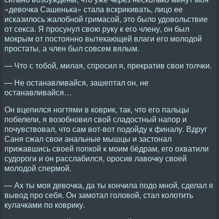
«девочка Сашенька» стала вскрикивать, лицо ее
исказилось жалобной гримасой, это было удовольствие
от секса. Я просунул свою руку к его члену, он был
мокрым от постоянно вытекающей влаги его молодой
простаты, а член был совсем вялым.
— Что с тобой, милая, спросил я, прекратив свои толчки.
— Не останавливайся, зашептал он, не
останавливайся…
Он вцепился ногтями в коврик, так, что его пальцы
побелели, я возобновил свой сладостный напор и
почувствовал, что сам вот-вот подойду к финалу. Вдруг
Саня сжал свои анальные мышцы и застонал
прижавшись своей попкой к моим бёдрам, его охватили
судороги и он расслабился, оросив лавочку своей
молодой спермой.
— Ах ты моя девочка, да ты кончила подо мной, сделал я
вывод про себя. Он замотал головой, стал колотить
кулачками по коврику.