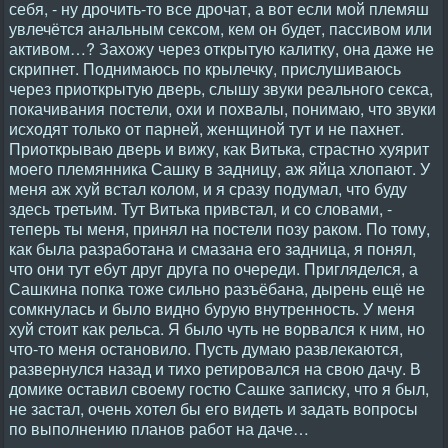
себя, - ну дрочить-то все дрочат, а вот если мой племяш
увлечётся анальным сексом, кем он будет, пассивом или
активом…? Захожу через открытую калитку, она даже не
скрипнет. Поднимаюсь по крылечку, прислушиваюсь
через приоткрытую дверь, слышу звуки реального секса,
покачивания постели, охи и похвалы, понимаю, что звуки
исходят только от парней, женщиной тут и не пахнет.
Приоткрываю дверь и вижу, как Витька, страстно хуярит
моего племянника Сашку в задницу, аж яйца хлопают. У
меня аж хуй встал колом, и я сразу подумал, что буду
здесь третьим. Тут Витька привстал, и со словами, -
теперь ты меня, принял на постели позу раком. По тому,
как была разработана и смазана его задница, я понял,
что они тут ебут друг друга по очереди. Пригляделся, а
Сашкина попка тоже сильно разъёбана, дырень ещё не
сомкнулась и было видно бурую внутренность. У меня
хуй стоит как рельса. Я было чуть не ворвался к ним, но
что-то меня остановило. Пусть думаю развлекаются,
развернулся назад и тихо ретировался на свою дачу. В
домике оставил своему гостю Сашке записку, что я был,
не застал, очень хотел бы его видеть и задать вопросы
по выполнению планов работ на даче…