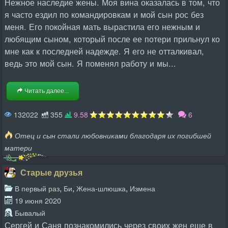
Нежное наследие жены. Моя вина оказалась в том, что
я часто ездил по командировкам и мой сын рос без
меня. Его покойная мать вырастила его нежным и
любящим сыном, который после ее потери прильнул ко
мне как к последней надежде. Я его не отталкивал,
ведь это мой сын. Я поменял работу и мы...
Читать далее...
132022
355
9.58
6
Отец и сын стали любовниками благодаря их погибшей
матери
Старые друзья
,
,
,
В первый раз
Би
Жена-шлюшка
Измена
19 июня 2020
Бывалый
Сергей и Саня познакомились через своих жен еще в