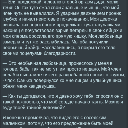
— Бля продолжай, я ловлю второй оргазм дядя, молю
тебя! Он так туго сжал свои анальные мышцы, что мой
член чуть не вывалился. Я ударным движением проник
глубже и начал неистовые покачивания. Моя девочка
визжала как поросёнок и продолжал стучать кулачками,
наконец я почувствовал взрыв петарды в своих яйцах и
моя сперма оросила его прямую кишку. Моя любовница
замерла и тут же расслабилась. Мы оба получили
необычный кайф. Расслабившись, я покрыл его тело
своими поцелуями благодарности.
— Это необычная любовница, пронеслось у меня в
голове, бабы так не могут, им просто не дано. Мой член
ослаб и вывалился из его раздолбанной попки со звуком,
- чпок. Санька повернулся ко мне лицом и улыбнувшись
обнял меня как девушка.
— Как ты догадался, что я давно хочу тебя, спросил он с
такой нежностью, что моё сердце начало таять. Можно я
буду твоей тайной девочкой?
Я конечно промолчал, что видел его с соседским
мальчиком, потому, что его предложение быть моей