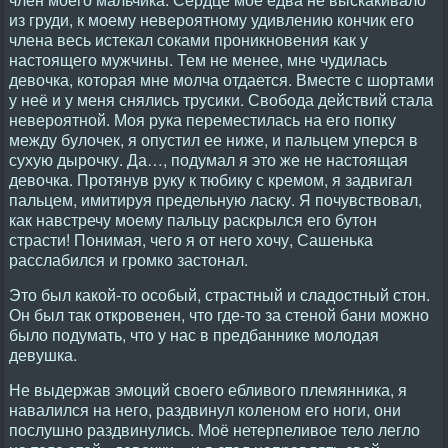
из груди, к моему невероятному удивлению кончик его
члена весь истекал соками проникновения как у
настоящего мужчины. Тем не менее, мне чудилась
девочка, которая мне молча отдается. Вместе с шортами
у неё и у меня снялись трусики. Свобода действий стала
невероятной. Моя рука переместилась на его попку
между булочек, я опустил ее ниже, и пальцем уперся в
сухую дырочку. Да…, подумал я это же не настоящая
девочка. Протянув руку к тюбику с кремом, я задвигал
пальцем, имитируя предельную ласку. Я почувствовал,
как навстречу моему пальцу раскрылся его бутон
страсти! Понимая, чего я от него хочу, Сашенька
расслабился и громко застонал.
Это был какой-то особый, страстный и сладостный стон.
Он был так откровенен, что где-то за стеной бани можно
было подумать, что у нас в предбаннике молодая
девушка.
Не выдержав эмоций своего ебливого племянника, я
навалился на него, раздвинул коленом его ноги, они
послушно раздвинулись. Моё нетерпеливое тело легло