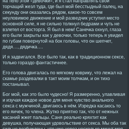
на тело этой «девочки», и я стал направлять свой
торчащий жезл туда, где был мой бесстыдный палец, на
секунду они оказались рядом, какое-то совсем
неуловимое движение и мой разведчик уступил место
основной силе, я не сильно толкнул бедрами и чуть не
взлетел от восторга. Я был в нем! Санечка охнул, глаза
его были закрыты как у девочки, только теперь я увидел
по губам повернутой на бок головы, что он шепчет,
дядя…, дядичка….
И я задвигался. Все было так, как в традиционном сексе,
только гораздо фантастичнее.
Его голова двигалась по мягкому коврику, что лежал на
скамье раздевалки в такт моим толчкам, и он тихо
постанывал.
Бог мой, как это было чудесно! Я размеренно, улавливая
и изучая каждое новое для меня чувство анального
секса с мужчиной, двигаюсь в нём. Изредка касаюсь то
его яичек, то члена. Жутко приятно так, что от нежных
касаний жжет пальцы. Саня реально кряхтит как
девушка, получающая удовольствие от секса. Мы оба так
сильно возбуждены, что уже через несколько минут моя