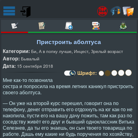
Пристроить аболтуса
Категории:
,
,
,
Би
А в попку лучше
Инцест
Зрелый возраст
Автор:
Бывалый
Дата:
15 сентября 2018
Шрифт:
Мне как-то позвонила
сестра и попросила на время летних каникул пристроить
своего аболтуса.
— Он уже на второй курс перешел, говорит она по
телефону, денег отправить его отдохнуть на юг как-то не
накопила, пусти его на вашу дачу пожить, там как раз по
соседству живёт его друг и бывший одноклассник Витька
Селезнев, да ты его знаешь, он сын твоего товарища по
работе. Дашь ему какие ни будь поручения по хозяйству,