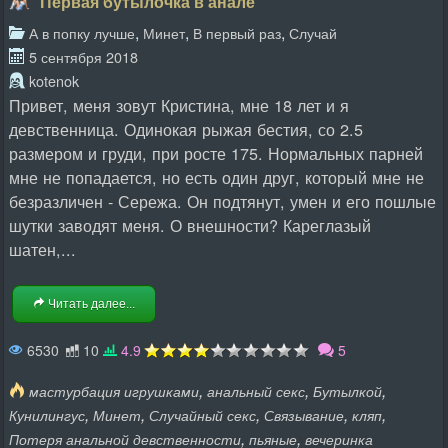
Первая бутылочка в анале
,
,
,
А в попку лучше
Минет
В первый раз
Случай
5 сентября 2018
kotenok
Привет, меня зовут Кристина, мне 18 лет и я
девственница. Одинокая рыжая бестия, со 2.5
размером и груди, при росте 175. Нормальных парней
мне не попадается, но есть один друг, который мне не
безразличен - Сережа. Он подтянут, умен и его пошлые
шутки заводят меня. О внешности? Кареглазый
шатен,...
Читать далее...
6530
10
4.9
5
,
,
,
мастурбация игрушками
анальный секс
Бутылкой
,
,
,
,
,
Кунилингус
Минет
Случайный секс
Связывание
кляп
,
,
Потеря анальной девственности
пьяные
вечеринка