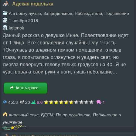
Адская неделька
,
,
,
А в попку лучше
Запредельное
Наблюдатели
Подчинение
1 ноября 2018
kotenok
Данный рассказ о девушке Инне. Повествование идет
от 1 лица. Все совпадения случайны.Day 1Часть
1Очнулась во влажном темном помещении, открыв
глаза, я попыталась оглянуться и увидеть свет, но
смогла повернуть голову только градусов на 40. Я не
чувствовала свои руки и ноги, лишь небольшие...
Читать далее...
4553
20
6.6
1
,
,
,
анальный секс
БДСМ
По принуждению
Подчинение и
унижение