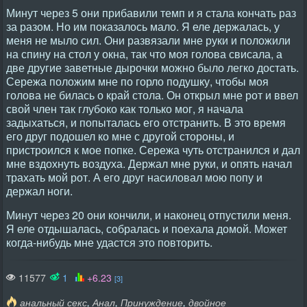
Минут через 5 они прибавили темп и я стала кончать раз
за разом. Но им показалось мало. Я еле держалась, у
меня не мыло сил. Они развязали мне руки и положили
на спину на стол у окна, так что моя голова свисала, а
две другие заветные дырочки можно было легко достать.
Сережа положим мне по горло подушку, чтобы моя
голова не билась о край стола. Он открыл мне рот и ввел
свой член так глубоко как только мог, я начала
задыхаться, и попыталась его отстранить. В это время
его друг подошел ко мне с другой стороны, и
пристроился к мое попке. Сережа чуть отстранился и дал
мне вздохнуть воздуха. Держал мне руки, и опять начал
трахать мой рот. А его друг насиловал мою попу и
держал ноги.
Минут через 20 они кончили, и наконец отпустили меня.
Я еле отдышалась, собралась и поехала домой. Может
когда-нибудь мне удастся это повторить.
11577
1
+6.23
[3]
,
,
,
анальный секс
Анал
Принуждение
двойное