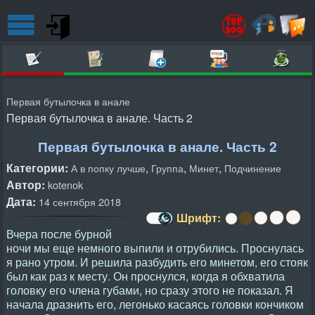
Первая бутылочка в анале
Первая бутылочка в анале. Часть 2
Первая бутылочка в анале. Часть 2
Категории:
,
,
,
А в попку лучше
Группа
Минет
Подчинение
Автор:
kotenok
Дата:
14 сентября 2018
Шрифт:
Вчера после бурной
ночи мы еще немного выпили и отрубились. Проснулась
я рано утром. И решила разбудить его минетом, его стояк
был как раз к месту. Он проснулся, когда я обхватила
головку его члена губами, но сразу этого не показал. Я
начала дразнить его, легонько касаясь головки кончиком