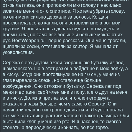
открыла глаза, они приподняли мю голову и насильно
залили в меня что-то спиртное. Я хотела убрать голову,
но они меня сильно держали за волосы. Когда я
проглотила все до капли, они вставили мне в рот мои
трусики. Я попыталась сделать вид, что возмущена и
промычала, но сама все больше и больше мокла от их
рук. BestWeapon.ru - порно рассказы. Они меня трогали,
щипали за соски, оттягивали за клитор. Я мычала от
удовольствия.
Сережа с его другом взяли вчерашнюю бутылку из под
шампанского. Но в этот раз она пойдет не в мою попку, а
в киску. Когда они протолкнули ее на 10 см, у меня из
глаз вырвались слезы, но стало еще больше
возбуждения. Оно отложили бутылку. Сережа лег под
меня и вставил свой член мне в попу, а его друг на меня
и в киску. Должна признаться, что член его друга
оказался в разы больше, чем у самого Сережи. Они
начинали плавно синхронно двигаться. Я чувствовала
как мое влагалище растягивается от такого размера. Они
вытащили кляп у меня изо рта. И я наконец-то смогла
стонать, а периодически и кричать, во все горло.