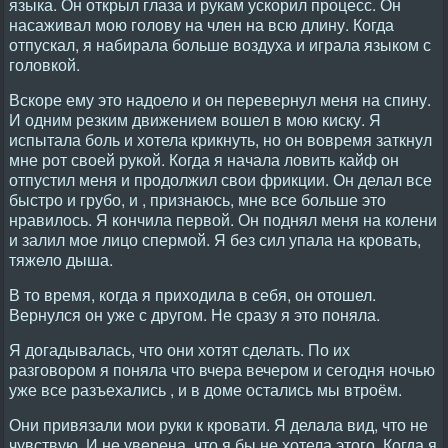
языка. Он открыл глаза и рукам ускорил процесс. Он
насаживал мою голову на член на всю длину. Когда
отпускал, я набирала больше воздуха и играла языком с
головкой.
Вскоре ему это надоело и он перевернул меня на спину.
И одним резким движением вошел в мою киску. Я
испытала боль и хотела крикнуть, но он вовремя заткнул
мне рот своей рукой. Когда я начала ловить кайф он
отпустил меня и продолжил свои фрикции. Он делал все
быстро и грубо, и , признаюсь, мне все больше это
нравилось. Я кончила первой. Он поднял меня на колени
и залил мое лицо спермой. Я без сил упала на кровать,
тяжело дыша.
В то время, когда я приходила в себя, он отошел.
Вернулся он уже с другом. Не сразу я это поняла.
Я догадывалась, что они хотят сделать. По их
разговором я поняла что вчера вечером и сегодня ночью
уже все разъехались , и в доме остались мы втроём.
Они привязали мои руки к кровати. Я делала вид, что не
чувствую. И не уверена, что я бы не хотела этого. Когда я