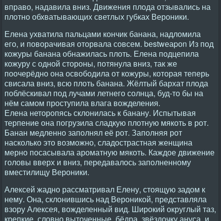
вправо, надавила вниз. Движения плода отзывались на
плотно обхватывающих светлых губках Вероники.
Елена ухватила пальцами кончик банана, надломила
его, и поворачивая оторвала совсем. bеstwеаpоn Из под
кожуры банана обнажилась плоть. Елена подцепила
кожуру с одной стороны, потянула вниз, так же
поочерёдно она освободила от кожуры, которая теперь
свисала вниз, всю плоть банана. Жёлтый бархат плода
поблёскивал под лучами летнего солнца, буд-то бы на
нём самом проступила влага вожделения.
Елена неторопясь склонилась к банану. Испытывая
терпение она погрузила сладкую плотную мякоть в рот.
Банан медленно заполнял её рот. Заполняя рот
насколько это возможно, сладострастная женщина
мерно посасывала ароматную мякоть. Каждое движение
головы вверх и вниз, передавалось заполненному
вместилищу Вероники.
Алексей жадно рассматривал Елену, стоящую задом к
нему. Она, склонившись над Вероникой, представляла
взору Алексея, вожделенный вид. Широкий округлый таз,
крепкие, словно выточенные, бёдра, звёздочку ануса, и