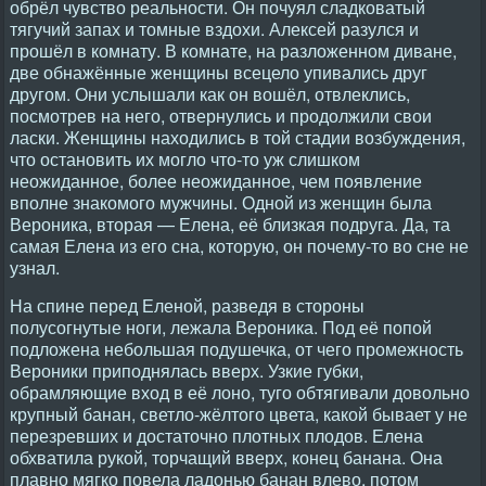
обрёл чувство реальности. Он почуял сладковатый
тягучий запах и томные вздохи. Алексей разулся и
прошёл в комнату. В комнате, на разложенном диване,
две обнажённые женщины всецело упивались друг
другом. Они услышали как он вошёл, отвлеклись,
посмотрев на него, отвернулись и продолжили свои
ласки. Женщины находились в той стадии возбуждения,
что остановить их могло что-то уж слишком
неожиданное, более неожиданное, чем появление
вполне знакомого мужчины. Одной из женщин была
Вероника, вторая — Елена, её близкая подруга. Да, та
самая Елена из его сна, которую, он почему-то во сне не
узнал.
На спине перед Еленой, разведя в стороны
полусогнутые ноги, лежала Вероника. Под её попой
подложена небольшая подушечка, от чего промежность
Вероники приподнялась вверх. Узкие губки,
обрамляющие вход в её лоно, туго обтягивали довольно
крупный банан, светло-жёлтого цвета, какой бывает у не
перезревших и достаточно плотных плодов. Елена
обхватила рукой, торчащий вверх, конец банана. Она
плавно мягко повела ладонью банан влево, потом