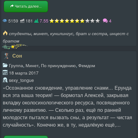
Читать далее...
5159
181
7.55
4
,
,
,
,
студенты
минет
кунилингус
брат и сестра
инцест с
братом
Сон
,
,
,
Группа
Минет
По принуждению
Фемдом
18 марта 2017
sexy_tongue
«Осознанное сновидение, управление снами... Ерунда
вся эта ваша теория! — бормотал Алексей, закрывая
вкладку околосихологического ресурса, посвященного
личному развитию. — Сколько раз, ещё по ранней
молодости пытался вызвать сны, а результат — чистая
случайность». Конечно же, в ту, недалёкую ещё,...