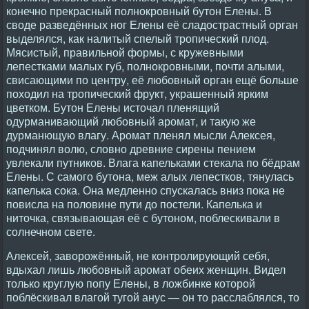
конечно прекрасный полнокровный бутон Елены. В
своде разведённых ног Елены её сладострастный орган
выделялся, как налитый спелый тропический плод.
Мясистый, правильной формы, с кружевными
лепестками малых губ, полнокровными, почти алыми,
свисающими по центру, её любовный орган ещё больше
походил на тропический фрукт, украшенный ярким
цветком. Бутон Елены источал пленящий
одурманивающий любовный аромат, и такую же
дурманющую влагу. Аромат пленял мысли Алексея,
подчинял волю, словно древние сирены пением
увлекали путников. Влага капельками стекала по бёдрам
Елены. С самого бутона, меж алых лепестков, тянулась
капелька сока. Она медленно спускалась вниз пока не
повисла на половине пути до постели. Капелька и
ниточка, связывающая её с бутоном, поблескивали в
солнечном свете.
Алексей, заворожённый, не контролирующий себя,
вдыхал лишь любовный аромат обеих женщин. Видел
только круглую попу Елены, в ложбинке которой
поблёскивал влагой тугой анус — он то расслаблялся, то