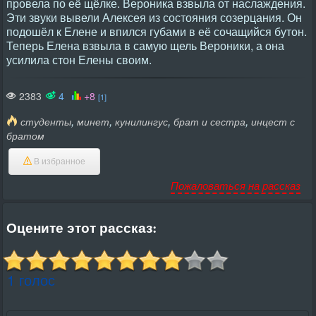
провела по её щёлке. Вероника взвыла от наслаждения.
Эти звуки вывели Алексея из состояния созерцания. Он
подошёл к Елене и впился губами в её сочащийся бутон.
Теперь Елена взвыла в самую щель Вероники, а она
усилила стон Елены своим.
2383
4
+8
[1]
,
,
,
,
студенты
минет
кунилингус
брат и сестра
инцест с
братом
В избранное
Пожаловаться на рассказ
Оцените этот рассказ:
1 голос