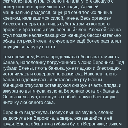
сжимался вовнутрь, словно пил влагу, стекающую с
поверхности в промежность ягодиц. Алексей
машинально разделся, ощущая себя только лишь в
крепком, налившимся силой, члене. Весь организм
Алексея теперь стал лишь субстратом из которого
пророс и брал силы вздыбленный член. Алексей сел на
стул позади наслаждающихся женщин, бессознательно
обхватил рукой член, и с чувством ещё более распалял
рвущуюся наружу похоть.
Тем временем, Елена продолжала обсасывать мякоть
банана, наполовину погруженного в лоно Вероники. Под
губами Елены, плоть банана, уже гладкая и блестящая,
истончилась и совершенно размякла. Наконец, плоть
банана надломилась, и осталась во рту Елены.
Женщина откусила оставшуюся снаружи часть плода, и
аккуратно вытянула из лона Вероники остаток банана.
Он выскользнул, потянув за собой тонкую блестящую
ниточку любовного сока.
Вероника выдохнула. Воздух вышел звучно, словно
выдохнула не Вероника, а зверь, оказавшийся в её
груди. Елена обхватила губами бутон Вероники, языком