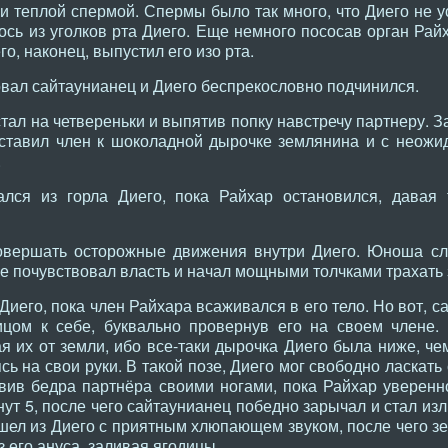
 и теплой спермой. Спермы было так много, что Диего не 
сь из уголков рта Диего. Еще немного пососав орган Рай
го, наконец, выпустил его изо рта.
вал сайтаунианец и Диего беспрекословно подчинился.
тал на четвереньки и выпятив попку навстречу партнеру. З
иставил член к шоколадной дырочке землянина и с неожи
.
ся из горла Диего, пока Райхар остановился, давая 
овершать осторожные движения внутри Диего. Юноша сл
же почувствовал власть и начал мощными толчками трахать
Диего, пока член Райхара всаживался в его тело. Но вот, с
ицом к себе, буквально провернув его на своем члене.
я их от земли, ибо все-таки дырочка Диего была ниже, че
сь на свои руки. В такой позе, Диего мог свободно ласкать
бвив бедра партнёра своими ногами, пока Райхар уверен
ут 5, после чего сайтаунианец победно зарычал и стал из
шел из Диего с приятным хлюпающем звуком, после чего зе
 его ануса, заливая ягодицы.