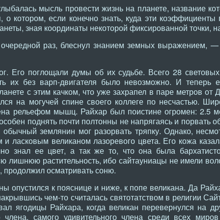
лыбалась мысль провести жизнь на планете, название ко
 о котором, если конечно знать, куда эти коэффициенты
анеты, зная координаты некоторой фиксированной точки, н
 очередной раз, блеснул знанием земных выражением, — 
ог. Его поглощали думы об их судьбе. Всего 28 световых
ть их без варп-двигателя было невозможно. И теперь 
анете с этим качком, что уже захрапел в паре метров от Ди
лся на могучей спине своего коллеге по несчастью. Шир
на рельефом мышц. Райхар был поистине огромен: 2.5 ме
пособен поднять почти полтонны не напрягаясь и порвать 
й обычный землянин мог разорвать тряпку. Однако, несмот
 и ласковым великаном лазоревого цвета. Его кожа казал
чно знал ее цвет, а так же то, что она была бархатист
ю лишнюю растительность, ибо сайтауниацы не имели вол
у, продолжил осматривать соню.
ины опустился к пояснице и ниже, к попе великана. Да Рай
 накрывшись чем-то считалась святотатством в религии Сай
вал ягодицы Райхара, когда великан перевернулся на др
 члена, самого удивительного члена среди всех миров 