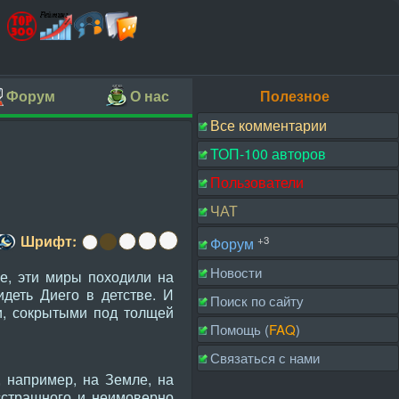
Форум
О нас
Полезное
Все комментарии
ТОП-100 авторов
Пользователи
ЧАТ
Шрифт:
+3
Форум
Новости
е, эти миры походили на
идеть Диего в детстве. И
Поиск по сайту
и, сокрытыми под толщей
Помощь (
FAQ
)
Связаться с нами
 например, на Земле, на
есстрашного и неимоверно