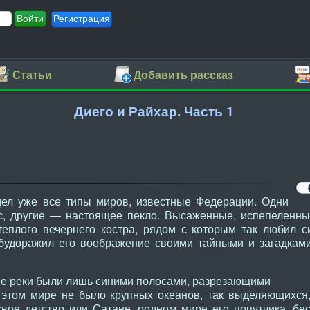
Регистрация
Статьи
Добавить рассказ
Диего и Райхар. Часть 1
дел уже все типы миров, известные Федерации. Одни
с, другие — настоящее пекло. Высаженные, испепеленны
теплого вечернего костра, рядом с которым так любил с
 будоражил его воображение своими тайными и загадкам
ные реки были лишь синими полосами, разрезающими
 этом мире не было крупных океанов, так выделяющихся,
свое детство или Сатане, родном мире его попутчика, б