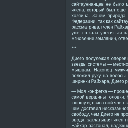
сайтаунианцев не было м
члена, который был еще 
хозяина. Зачем природа 
Федерации, так как сайта
рассматривал член Райхар
уже стекала увесистая к
мгновение землянин, отве
***
Диего полулежал оперевш
звезды системы — местно
мышцам. Наконец мужчин
положил руку на волосы Д
ширинки Райхара, Диего ра
— Моя конфетка — прошепт
самой вершины головки. 
юношу и, взяв свой член з
чем доставил несказанно
свободу, чем Диего не пр
вводя, заглатывая член 
Райхар застонал, надежн