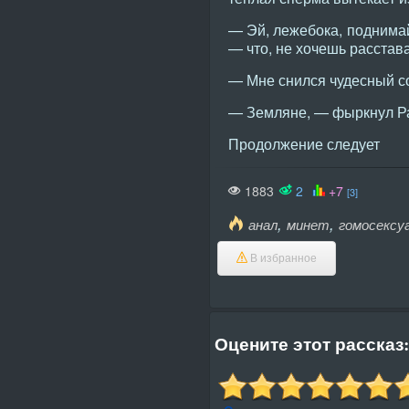
— Эй, лежебока, поднимай
— что, не хочешь расстав
— Мне снился чудесный со
— Земляне, — фыркнул Ра
Продолжение следует
1883
2
+7
[3]
,
,
анал
минет
гомосексу
В избранное
Оцените этот рассказ: