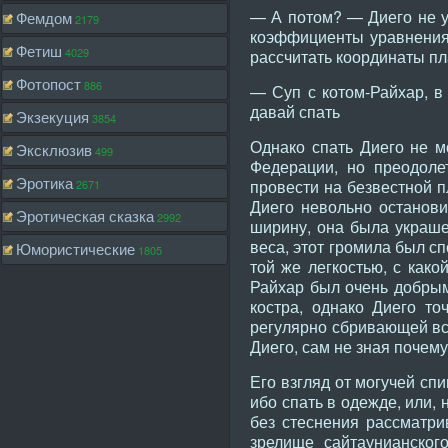
— А потом? — Диего не у
Фемдом
2179
коэффициенты уравнения,
Фетиш
4029
рассчитать координаты пл
Фотопост
886
— Суп с котом-Райхар, в
давай спать
Экзекуция
3854
Однако спать Диего не м
Эксклюзив
499
Федерации, но преодоле
Эротика
провести на безвестной пл
2671
Диего невольно останови
Эротическая сказка
2992
ширину, она была украше
веса, этот громила был с
Юмористические
1805
той же легкостью, с како
Райхар был очень добрым
костра, однако Диего то
регулярно сбривающей вс
Диего, сам не зная почем
Его взгляд от могучей сп
ибо спать в одежде, или,
без стеснения рассматри
зрелище сайтаунианского