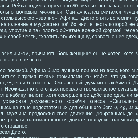
расы. Рейха родился примерно 50 земных лет назад, то ест
вольно молодым мужчиной. Сайтаунеанец считался лучши
столь высокое «звание». Афина... Диего опять вспомнил т
 наполненные мудростью той богини, в честь которой ее 
груди, упругие и так плотно обжатые военной формой Федер
х и своей чести, схватить эту женщину, сорвать с нее одеж
асильником, причинять боль женщине он не хотел, хотя 
о шансов не было.
ее весомой. Афина была лучшим воином из всех, кого зн
авиться с тремя такими громилами как Рейха, что уж гов
нцем, если б захотела. Охваченный думами о любимой, Д
. Неожиданно его отдых прервало громогласное ругатель
ал в кабину пилота, хотя совершенное действие едва ли м
 установка двухместного корабля класса «Скиталец
ись на явно недостаточных для обычного бега 0, 4g, из-з
л, мужчина продолжил свое движение. Добравшись до ка
ет рычаги, нажимает кнопки, двигает ползунки голомонито
то страшное.
осил Диего.
огрызнулся пилот, — двигатель накрылся, мы падаем прямо