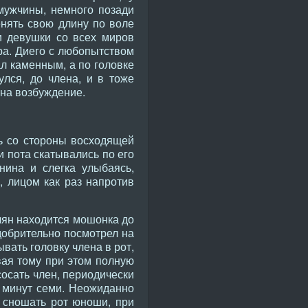
мужчины, немного позади
енять свою длину по воле
ли девушки со всех миров
ра. Диего с любопытством
л каменным, а по головке
улся, до члена, и в тоже
 на возбуждение.
ь со стороны восходящей
 пота скатывались по его
нина и слегка улыбаясь,
, лицом как раз напротив
лян находится мошонка до
добрительно посмотрел на
ывать головку члена в рот,
вая тому при этом полную
осать член, периодически
е минут семи. Неожиданно
 сношать рот юноши, при