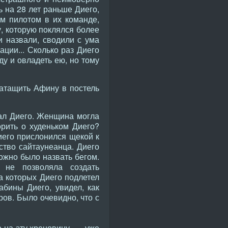
ь на 28 лет раньше Диего,
м пилотом в их команде,
у, которую поклялся более
и назвали, сводили с ума
ации... Сколько раз Диего
ду и овладеть ею, но тому
затащить Афину в постель
ал Диего. Женщина могла
орить о худеньком Диего?
иего прислонился щекой к
ство сайтаунеанца. Диего
ожно было назвать бегом.
» не позволяла создать
а которых Диего подлетел
бины Диего, увидел, как
ров. Было очевидно, что с
 на эту хреновину, — уже