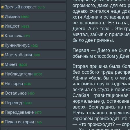
огромного, даже для его 
Зрелый возраст
3515
однако считался еще до
Измена
хотя Афина и оспаривала 
15852
не вспоминать. Ее глаза,
Инцест
14883
Диего. А ее тело... Эти 
мечтал, забыв о приличия
Классика
628
было две причины.
Куннилингус
4562
Первая — Диего не был н
Мастурбация
3208
обычным способом у Диег
Минет
16205
Вторая причина была бол
без особого труда распр
Наблюдатели
10330
Афина убила бы его мизи
Не порно
иллюминатору и задремал
4046
вскочил со стула и побеж
Остальное
1400
Слабая гравитационная
нормальные g, остановивш
Перевод
10539
вверх. Вернувшись на по
Переодевание
Рейха отчаянно переключа
1670
кораблем происходит что-
Пикап истории
1165
— Что происходит? — спр
— Ху... ня происходит — 