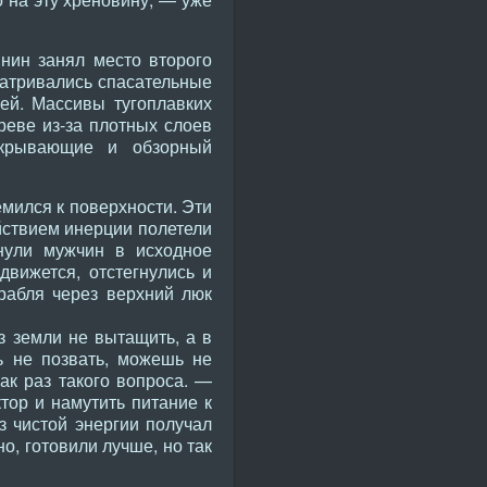
янин занял место второго
матривались спасательные
ей. Массивы тугоплавких
реве из-за плотных слоев
акрывающие и обзорный
мился к поверхности. Эти
ействием инерции полетели
нули мужчин в исходное
вижется, отстегнулись и
рабля через верхний люк
з земли не вытащить, а в
ь не позвать, можешь не
ак раз такого вопроса. —
тор и намутить питание к
 чистой энергии получал
о, готовили лучше, но так