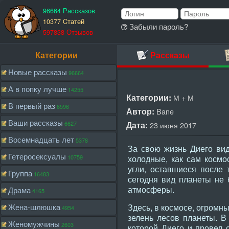
96664 Рассказов
10377 Cтатей
Забыли пароль?
597838 Отзывов
Категории
Рассказы
Новые рассказы
96664
А в попку лучше
14255
Категории:
М + М
В первый раз
6596
Автор:
Bane
Ваши рассказы
6627
Дата:
23 июня 2017
Восемнадцать лет
5378
За свою жизнь Диего ви
Гетеросексуалы
10759
холодные, как сам космо
угли, оставшиеся после 
Группа
16483
сегодня вид планеты не
атмосферы.
Драма
4165
Жена-шлюшка
Здесь, в космосе, огром
4954
зелень лесов планеты. В
Женомужчины
2603
которой Диего и провел 