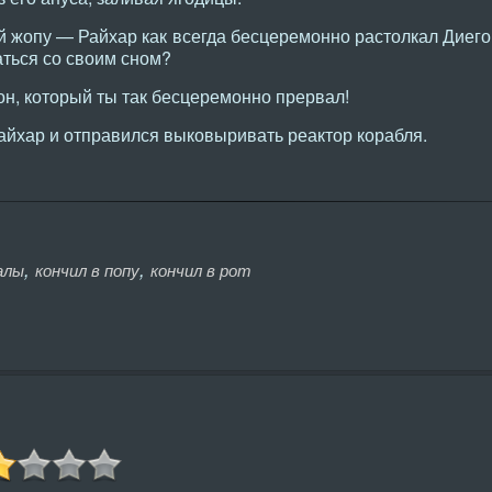
 жопу — Райхар как всегда бесцеремонно растолкал Диего 
аться со своим сном?
н, который ты так бесцеремонно прервал!
йхар и отправился выковыривать реактор корабля.
,
,
алы
кончил в попу
кончил в рот