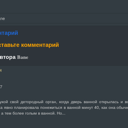
ane
нтарий
ставьте комментарий
автора
Bane
н
17
укой свой детородный орган, когда дверь ванной открылась и в
а явно планировала понежиться в ванной минут 40, как она обыч
 а тем более голым в ванной. Но...