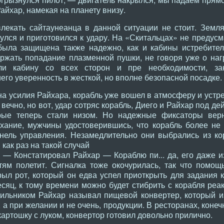
айхар, намекая на планету внизу.
твлекать сайтаунеанца в данной ситуации не стоит. Земл
улся и приготовился к удару. На «Скитальцах» не предус
была защищена также надежно, как и кабины истребител
ржать попадание плазменной пушки, не говоря уже о наг
али кабину со всех сторон и пре необходимости, з
го уверенность в жесткой, но вполне безопасной посадке.
а усилия Райхара, корабль уже вошел в атмосферу и устре
 вечно, но вот, удар сотряс корабль, Диего и Райхар под д
орые теперь стали низом. Но надежные фиксаторы вер
ание, мужчины удостоверившись, что корабль более не д
нель управления. Незамедлительно они выбрались из ко
как раз на такой случай
 — Констатировал Райхар — Кораблю пи... да, его даже и
тям полетит. Сигналка тоже окочурилась, так что помощ
ыл рот, который он едва успел приоткрыть для задания к
сяц, к тому времени можно будет стибрить с корабля реак
ильником Райхар называл пищевой конвертер, который из
а при желании и не очень, продукции. В ресторанах, конечн
ртошку с луком, конвертор готовил довольно прилично.