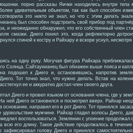
ошонки. порно рассказы Яички находились внутри тела 
более удивительным объектом, так как был способен изм
сотворила это никто не знал, но что с этим делать зна
унианец был способен подстроить свой прибор под партнё
а, и неожиданно обнаружил, что его собственный член ста
апля смазки. Диего понял это, когда рефлекторно дотрон
рнулся спиной к костру и Райхару и вскоре уснул, несмотря
ись на одну руку. Могучая фигура Райхара приближалас
го Солнца. Сайтаунианец был обнажен выше пояса и капли
а подошел к Диего и, остановившись, напротив земля
иего. Тот точно знал, что нужно делать. Встав на колени
сстегнул ее и аккуратно достал член своего друга.
ал Диего и провел языком от основания члена, где у зем
На ней Диего остановился и посмотрел вверх. Райхар нео
а основание, направил его в рот Диего. Тот принялся засас
е удовольствие мужчине. Райхар гладил волосы Диего, да
омедлил воспользоваться. Землянин с упоение продолжал с
на всю его длину. Такое действие продолжалось в течени
о зафиксировал голову Диего и принялся самостоятельно