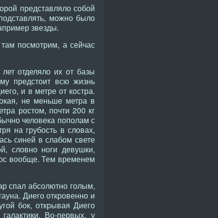
торой представляло собой
 подставлять, можно было
апример звезды.
там посмотрим, а сейчас
 лет отделяло их от базы
ему предстоит всю жизнь
его, и в метре от костра.
окая, не меньше метра в
тра ростом, почти 200 кг
обычно человека пополам с
ря на грубость в словах,
ась синей в слабом свете
ой, словно ноги девушки,
ос вообще. Тем временем
хар спал абсолютно голым,
тауна. Диего откровенно и
угой бок, открывая Диего
галактики. Во-первых, у