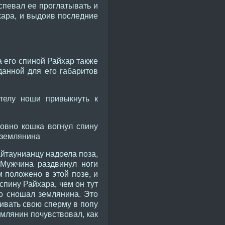
успевал ее проглатывать и
хара, и выдоив последние
а его спиной Райхар также
данной для его габаритов
телу ноши привыкнуть к
овно кошка вогнул спину
 землянина
айтаунианцу надоела поза,
 Мужчина раздвинул ноги
м положено в этой позе, и
 спину Райхара, чем он тут
но сношал землянина. Это
ливать свою сперму в попу
млянин почувствовал, как