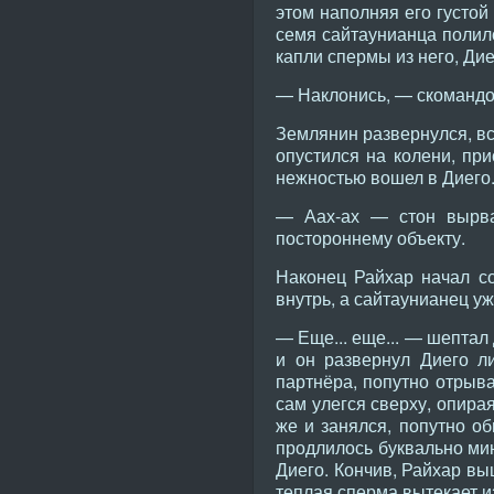
этом наполняя его густой
семя сайтаунианца полило
капли спермы из него, Дие
— Наклонись, — скомандо
Землянин развернулся, вс
опустился на колени, пр
нежностью вошел в Диего
— Аах-ах — стон вырвал
постороннему объекту.
Наконец Райхар начал с
внутрь, а сайтаунианец у
— Еще... еще... — шептал 
и он развернул Диего л
партнёра, попутно отрыва
сам улегся сверху, опирая
же и занялся, попутно о
продлилось буквально мин
Диего. Кончив, Райхар вы
теплая сперма вытекает из