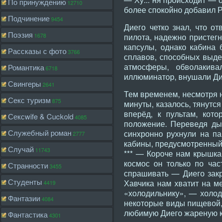
По принуждению
12710
более спокойно добавил Р
Подчинение
9454
Диего четко знал, что о
Поэзия
1678
пилота, надежно пристегн
капсулы, однако кабина 
Рассказы с фото
3766
сплавов, способных выде
атмосферы, обволакив
Романтика
6718
иллюминатор, внушали Дие
Свингеры
2641
Тем временем, несмотря н
Секс туризм
875
минуты, казалось, тянутся
вперёд, к пультам, кот
Сексwife & Cuckold
4085
положение. Переведя дых
Служебный роман
синхронно рухнули на па
2777
кабины, предусмотренный 
Случай
11743
*** — Короче нам крышка
космос он только по час
Странности
3455
спрашивать — Диего закр
Студенты
Хавчика нам хватит на ме
4419
«холодильнику», — холод
Фантазии
4084
некоторые виды пищевой, 
любимую Диего жареную ка
Фантастика
4301