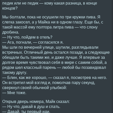
педик или не педик — кому какая разница, в конце
концов?
Мы болтали, пока не осушили по три кружки пива. Я
слегка закосел, а у Майка ни в одном глазу. Еще бы, с
такой массой ему полтора литра пива — что слону
дробина.
— Ну что, пойдем в отель?
— Ага, погнали, — согласился я.
Мы шли по вечерней улице, шутили, разглядывали
встречных. Отличный день остался позади, а следующие
обещали быть такими же, и даже лучше. Я впервые за
долгое время чувствовал себя в мире с самим собой, а
рядом шел классный парень — любой бы позавидовал
такому другу.
— Блин, как же хорошо, — сказал я, посмотрев на него.
Он встретил мой взгляд и, помолчав пару секунд,
сверкнул своей обычной улыбкой:
— Мне тоже.
Открыв дверь номера, Майк сказал:
— Ну что, давай в душ и спать.
— Давай, ты первый иди.