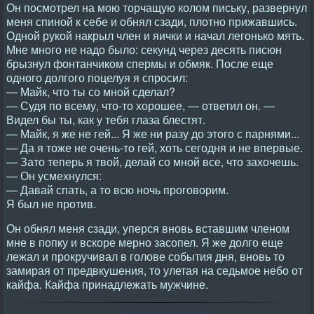
Он посмотрел на мою торчащую колом письку, развернул
меня спиной к себе и обнял сзади, плотно прижавшись.
Одной рукой накрыл член и яички и начал легонько мять.
Мне много не надо было: секунд через десять писюн
брызнул фонтанчиком спермы и обмяк. После еще
одного долгого поцелуя я спросил:
— Майк, что ты со мной сделал?
— Судя по всему, что-то хорошее, — ответил он. —
Видел бы ты, как у тебя глаза блестят.
— Майк, я же не гей... Я же ни разу до этого с парнями...
— Да я тоже не очень-то гей, хоть сегодня и не впервые.
— Зато теперь я твой, делай со мной все, что захочешь.
— Он усмехнулся:
— Давай спать, а то всю ночь проговорим.
Я был не против.
Он обнял меня сзади, уперся вновь вставшим членом
мне в попку и вскоре мерно засопел. Я же долго еще
лежал и прокручивал в голове события дня, вновь то
замирая от предвкушения, то улетая на седьмое небо от
кайфа. Кайфа принадлежать мужчине.