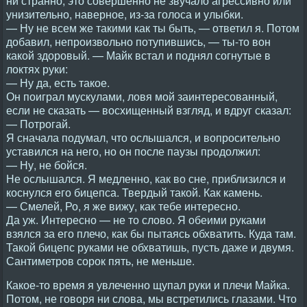
ни странно, это совершенно не звучало агрессивно или
унизительно, наверное, из-за голоса и улыбки.
— Ну не всем же такими как ты быть, — ответил я. Потом
добавил, непроизвольно потупившись, — ты-то вон
какой здоровый. — Майк встал и поднял согнутые в
локтях руки:
— Ну да, есть такое.
Он поиграл мускулами, ловя мой заинтересованный,
если не сказать — восхищенный взгляд, и вдруг сказал:
— Потрогай.
Я сначала подумал, что ослышался, и вопросительно
уставился на него, но он после паузы продолжил:
— Ну, не бойся.
Не ослышался. Я медленно, как во сне, приблизился и
коснулся его бицепса. Твердый такой. Как камень.
— Смелей, Ро, я же вижу, как тебе интересно.
Да уж. Интересно — не то слово. Я обеими руками
взялся за его плечо, как бы пытаясь обхватить. Куда там.
Такой бицепс руками не обхватишь, пусть даже и двумя.
Сантиметров сорок пять, не меньше.
Какое-то время я увлеченно щупал руки и плечи Майка.
Потом, не говоря ни слова, мы встретились глазами. Что