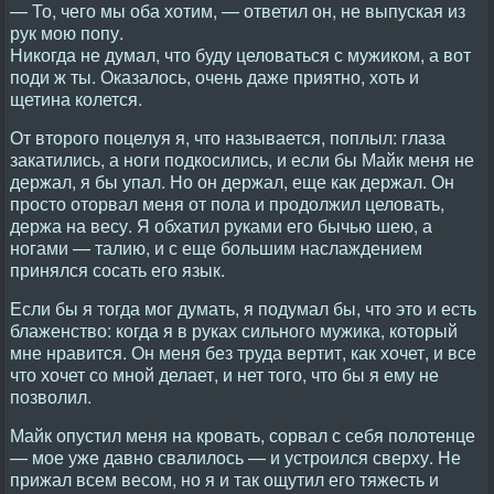
— То, чего мы оба хотим, — ответил он, не выпуская из
рук мою попу.
Никогда не думал, что буду целоваться с мужиком, а вот
поди ж ты. Оказалось, очень даже приятно, хоть и
щетина колется.
От второго поцелуя я, что называется, поплыл: глаза
закатились, а ноги подкосились, и если бы Майк меня не
держал, я бы упал. Но он держал, еще как держал. Он
просто оторвал меня от пола и продолжил целовать,
держа на весу. Я обхатил руками его бычью шею, а
ногами — талию, и с еще большим наслаждением
принялся сосать его язык.
Если бы я тогда мог думать, я подумал бы, что это и есть
блаженство: когда я в руках сильного мужика, который
мне нравится. Он меня без труда вертит, как хочет, и все
что хочет со мной делает, и нет того, что бы я ему не
позволил.
Майк опустил меня на кровать, сорвал с себя полотенце
— мое уже давно свалилось — и устроился сверху. Не
прижал всем весом, но я и так ощутил его тяжесть и