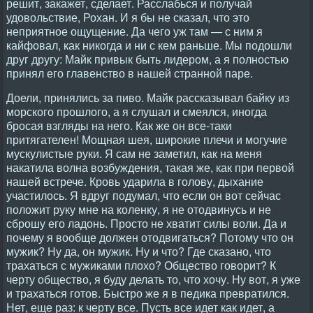
решит, закажет, сделает. Расслабься и получай
удовольствие, Рохан. И я бы не сказал, что это
неприятное ощущение. Да чего уж там — с ним я
кайфовал, как никогда и ни с кем раньше. Мы подошли
друг другу: Майк привык быть лидером, а я полностью
принял его главенство в нашей странной паре.
Доели, принялись за пиво. Майк рассказывал байку из
морского прошлого, а я слушал и смеялся, иногда
бросая взгляды на него. Как же он все-таки
притягателен! Мощная шея, широкие плечи и могучие
мускулистые руки. Я сам не заметил, как на меня
накатила волна возбуждения, такая же, как при первой
нашей встрече. Кровь ударила в голову, дыхание
участилось. Я вдруг подумал, что если он вот сейчас
положит руку мне на коленку, я не отодвинусь и не
сброшу его ладонь. Просто не хватит силы воли. Да и
почему я вообще должен отодвигаться? Потому что он
мужик? Ну да, он мужик. Ну и что? Где сказано, что
трахаться с мужиками плохо? Общество говорит? К
черту общество, я буду делать то, что хочу. Ну вот, я уже
и трахаться готов. Быстро же я в педика превратился.
Нет, еще раз: к черту все. Пусть все идет как идет, а