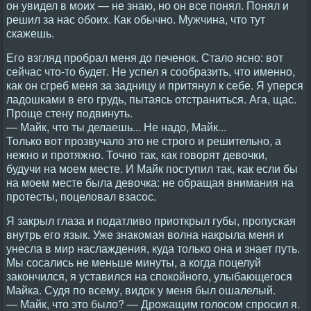
он увидел в моих — не знаю, но он все понял. Понял и
решил за нас обоих. Как обычно. Мужчина, что тут
скажешь.
Его взгляд пробрал меня до печенок. Стало ясно: вот
сейчас что-то будет. Не успел я сообразить, что именно,
как он сгреб меня за задницу и притянул к себе. Я уперся
ладошками в его грудь, пытаясь отстраниться. Ага, щас.
Проще стену подвинуть.
— Майк, что ты делаешь... Не надо, Майк...
Только вот прозвучало это не строго и решительно, а
нежно и протяжно. Точно так, как говорят девочки,
будучи на моем месте. И Майк поступил так, как если бы
на моем месте была девочка: не обращая внимания на
протесты, поцеловал взасос.
Я закрыл глаза и податливо приоткрыл губы, пропуская
внутрь его язык. Уже знакомая волна накрыла меня и
унесла в мир наслаждения, куда только она и знает путь.
Мы сосались не меньше минуты, а когда поцелуй
закончился, я уставился на спокойного, улыбающегося
Майка. Судя по всему, видок у меня был ошалелый.
— Майк, что это было? — Дрожащим голосом спросил я.