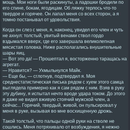
мощь. Мои ноги были раскинуты, а ладошки бродили по
его спине, бокам, ягодицам. Об ляжку терлось что-то
твердое и горячее. Он лапал меня со всех сторон, а я
томно постанывал от удовольствия.
Когда он слез с меня, я, наконец, увидел его член и чуть
не ахнул: толстый, увитый венами ствол гордо
вздымался вверх, где его завершала великолепная
мясистая головка. Ниже располагались внушительные
шары яиц.
— Вот это да! — Прошептал я, восторженно таращась на
агрегат.
— Нравится? — Ухмыльнулся Майк.
— Еще бы, — сглотнув, подтвердил я. Моя
среднестатистическая писька рядом с хуем этого самца
выглядела примерно как я сам рядом с ним. Взяв в руку
эту дубину, я испытал нечто вроде удара током. До этого
я даже не видел вживую стоячий мужской член, а
сейчас... Горячий, твердый, живой, он пульсировал у
меня в руке, вызывая во мне восхищенную дрожь.
Такой толстый, что пальцы одной руки на стволе не
сошлись. Меня потряхивало от возбуждения, я нежно