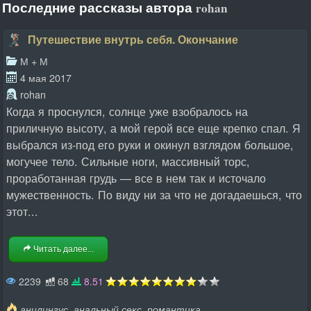
Последние рассказы автора
rohan
Путешествие внутрь себя. Окончание
М + М
4 мая 2017
rohan
Когда я проснулся, солнце уже взобралось на
приличную высоту, а мой герой все еще крепко спал. Я
выбрался из-под его руки и окинул взглядом большое,
могучее тело. Сильные ноги, массивный торс,
проработанная грудь — все в нем так и источало
мужественность. По виду ни за что не догадаешься, что
этот...
Читать далее...
2239
68
8.51
,
,
анилингус
анальный секс
романтика