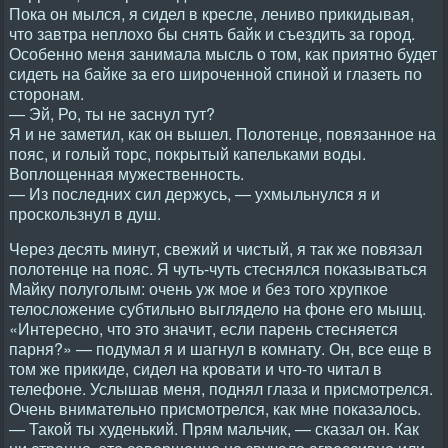
Пока он мылся, я сидел в кресле, лениво прикидывая,
что завтра неплохо бы снять байк и съездить за город.
Особенно меня занимала мысль о том, как приятно будет
сидеть на байке за его широченной спиной и глазеть по
сторонам.
— Эй, Ро, ты не заснул тут?
Я и не заметил, как он вышел. Полотенце, повязанное на
пояс, и голый торс, покрытый капельками воды.
Воплощенная мужественность.
— Из последних сил держусь, — ухмыльнулся я и
проскользнул в душ.
Через десять минут, свежий и чистый, я так же повязал
полотенце на пояс. Я чуть-чуть стеснялся показываться
Майку полуголым: очень уж мое и без того хрупкое
телосложение субтильно выглядело на фоне его мышц.
«Интересно, что это значит, если парень стесняется
парня?» — подумал я и шагнул в комнату. Он, все еще в
том же прикиде, сидел на кровати и что-то читал в
телефоне. Услышав меня, поднял глаза и присмотрелся.
Очень внимательно присмотрелся, как мне показалось.
— Такой ты худенький. Прям мальчик, — сказал он. Как