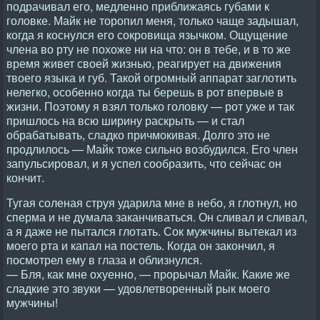
подрачивал его, медленно приближаясь губами к
головке. Майк не торопил меня, только чаще задышал,
когда я коснулся его сокровища язычком. Ощущение
члена во рту не похоже ни на что: он в тебе, и в то же
время живет своей жизнью, реагирует на движения
твоего языка и губ. Такой огромный аппарат заглотить
нелегко, особенно когда ты берешь в рот впервые в
жизни. Поэтому я взял только головку — рот уже и так
пришлось на всю ширину раскрыть — и стал
обрабатывать, сладко причмокивая. Долго это не
продлилось — Майк тоже сильно возбудился. Его член
запульсировал, и я успел сообразить, что сейчас он
кончит.
Тугая соленая струя ударила мне в небо, я глотнул, но
сперма и не думала заканчиваться. Он сливал и сливал,
а я даже не пытался глотать. Сок мужчины вытекал из
моего рта и капал на постель. Когда он закончил, я
посмотрел ему в глаза и облизнулся.
— Бля, как мне охуенно, — прорычал Майк. Какие же
сладкие это звуки — удовлетворенный рык моего
мужчины!