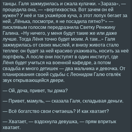
танцы. Галя зажмурилась и сжала кулачки. «Зараза», —
процедила она, — «вертихвостка. Вот зачем он ей
нужен? У неё и так ухажёров куча, а этот лопух бегает за
ней. „Лёнька, посмотри, я не посадила пятно?“» —
писклявым голосом передразнила Светку Ренжину
Галина. «Ну ничего, у меня будут такие же или даже
лучше. Тогда Лёня точно будет моим. А там...» Галя
зажмурилась от своих мыслей, и внизу живота стало
теплее: он будет за ней красиво ухаживать, носить за неё
портфель. А после они поступят в один институт, где
Лёня будет учиться на военной кафедре, а потом
свадьба и много детишек — два мальчика и девочка. От
планирования своей судьбы с Леонидом Галю отвлёк
звук открывающейся двери.
— Ой, доча, привет, ты дома?
— Привет, мамуль, — сказала Галя, складывая деньги.
— Всё богатство свои считаешь? И как хватает?
— Хватает, — вздохнула девушка, — прям впритык
хватает.