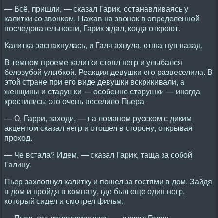
— Всё, пришли, — сказал Гарик, останавливаясь у
калитки со звонком. Нажав на звонок в определенной
последовательности, Гарик ждал, когда откроют.
Калитка распахнулась, и Галя ахнула, отшагнув назад.
В темном проеме калитки стоял негр и улыбался
белозубой улыбкой. Реакция девушки его развеселила. В
этой стране при его виде девушки вскрикивали, а
женщины и старушки — особенно старушки — иногда
крестились; это очень веселило Пьера.
— О, Гарри, заходи, — на ломаном русском с диким
акцентом сказал негр и отошел в сторону, открывая
проход.
— Че встала? Идем, — сказал Гарик, таща за собой
Галину.
Пьер захлопнул калитку и пошел за гостями в дом. Зайдя
в дом и пройдя в комнату, где был еще один негр,
который сидел и смотрел фильм.
— Пьер, как договаривались, — сказал Гарик.