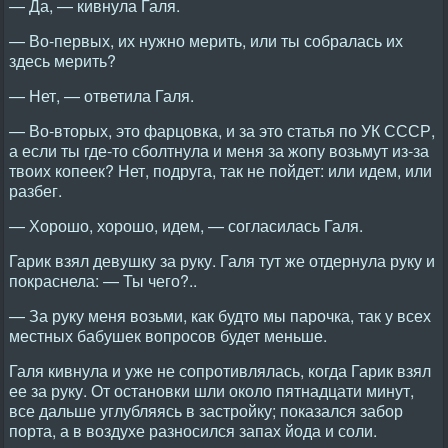
— Да, — кивнула Галя.
— Во-первых, их нужно мерить, или ты собралась их
здесь мерить?
— Нет, — ответила Галя.
— Во-вторых, это фарцовка, и за это статья по УК СССР,
а если ты где-то сболтнула и меня за жопу возьмут из-за
твоих копеек? Нет, подруга, так не пойдет: или идем, или
разбег.
— Хорошо, хорошо, идем, — согласилась Галя.
Гарик взял девушку за руку. Галя тут же отдернула руку и
покраснела: — Ты чего?..
— За руку меня возьми, как будто мы парочка, так у всех
местных бабушек вопросов будет меньше.
Галя кивнула и уже не сопротивлялась, когда Гарик взял
ее за руку. От остановки шли около пятнадцати минут,
все дальше углубляясь в застройку; показался забор
порта, а в воздухе разносился запах йода и соли.