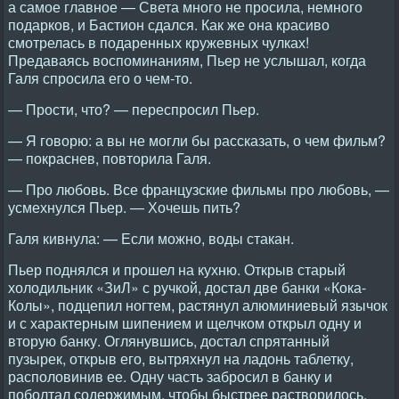
а самое главное — Света много не просила, немного
подарков, и Бастион сдался. Как же она красиво
смотрелась в подаренных кружевных чулках!
Предаваясь воспоминаниям, Пьер не услышал, когда
Галя спросила его о чем-то.
— Прости, что? — переспросил Пьер.
— Я говорю: а вы не могли бы рассказать, о чем фильм?
— покраснев, повторила Галя.
— Про любовь. Все французские фильмы про любовь, —
усмехнулся Пьер. — Хочешь пить?
Галя кивнула: — Если можно, воды стакан.
Пьер поднялся и прошел на кухню. Открыв старый
холодильник «ЗиЛ» с ручкой, достал две банки «Кока-
Колы», подцепил ногтем, растянул алюминиевый язычок
и с характерным шипением и щелчком открыл одну и
вторую банку. Оглянувшись, достал спрятанный
пузырек, открыв его, вытряхнул на ладонь таблетку,
располовинив ее. Одну часть забросил в банку и
поболтал содержимым, чтобы быстрее растворилось.