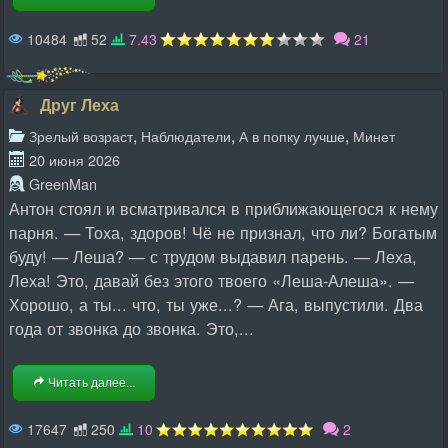
10484
52
7.43
21
Друг Леха
,
,
,
Зрелый возраст
Наблюдатели
А в попку лучше
Минет
20 июня 2026
GreenMan
Антон стоял и всматривался в приближающегося к нему
парня. — Тоха, здоров! Чё не признал, что ли? Богатым
буду! — Леша? — с трудом выдавил парень. — Леха,
Леха! Это, давай без этого твоего «Леша-Алеша». —
Хорошо, а ты... что, ты уже...? — Ага, выпустили. Два
года от звонка до звонка. Это,...
Читать далее...
17647
250
10
2