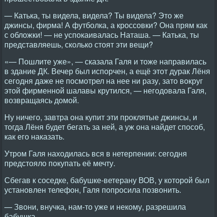
— Катька, ты видела, видела? Ты видела? Это же
джинсы, фирма! А футболка, а кроссовки? Она прям как
с обложки! — не успокаивалась Наташа. — Катька, ты
представляешь, сколько стоят эти вещи?
«— Пошлите уже», — сказала Галя и тоже направилась
в здание ДК. Вечер был испорчен, а ещё этот дурак Лёня
сегодня даже не посмотрел на нее ни разу, зато вокруг
этой фирменной шалавы крутился, — негодовала Галя,
возвращаясь домой.
Ну ничего, завтра она купит эти проклятые джинсы, и
тогда Лёня будет бегать за ней, а уж она найдет способ,
как его наказать.
Утром Галя находилась вся в нетерпении: сегодня
предстояло покупать её мечту.
Сбегав к соседке, бабушке-ветерану ВОВ, у которой был
установлен телефон, Галя попросила позвонить.
— Звони, внучка, нам-то уже и некому, разрешила
бабушка