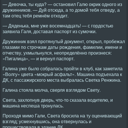
— Девочка, ты куда? — остановил Галю окрик одного из
дружинников. — Дуй отсюда, а то домой тебя отведу, а
там отец тебя ремнём отходит.
— Дяденька, мне уже восемнадцать! — с гордостью
заявила Галя, доставая паспорт из сумочки.
Дружинник взял протянутый документ, открыл, пробежал
глазами по строчкам даты рождения, фамилии, имени и
отчеству, ухмыльнулся, неопределённо произнеся:
«Пигалица», — и вернул паспорт.
Галина уже было собралась пройти в клуб, как заметила
«Волгу» цвета «мокрый асфальт». Машина подъехала к
ДК, с пассажирского места выбралась Светка Ренжина.
Галина стояла молча, сверля взглядом Свету.
Света, захлопнув дверь, что-то сказала водителю, и
машина неспеша тронулась.
Проходя мимо Гали, Света бросила на ту оценивающий
взгляд; усмехнувшись, она отвернулась и
прошествовала в здание ДК.