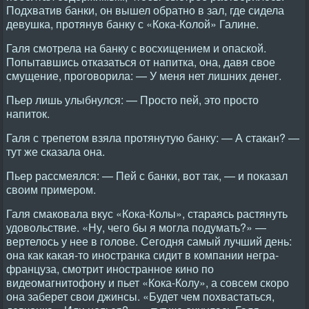
Подхватив банки, он вышел обратно в зал, где сидела
девушка, протянув банку с «Кока-Колой» Галине.
Галя смотрела на банку с восхищением и опаской.
Попытавшись отказаться от напитка, она, давя свое
смущение, проговорила: — У меня нет лишних денег.
Пьер лишь улыбнулся: — Просто пей, это просто
напиток.
Галя с трепетом взяла протянутую банку: — А стакан? —
тут же сказала она.
Пьер рассмеялся: — Пей с банки, вот так, — и показал
своим примером.
Галя смаковала вкус «Кока-Колы», стараясь растянуть
удовольствие. «Ну, чего бы я могла подумать?» —
вертелось у нее в голове. Сегодня самый лучший день:
она как какая-то иностранка сидит в компании негра-
француза, смотрит иностранное кино по
видеомагнитофону и пьет «Кока-Колу», а совсем скоро
она заберет свои джинсы. «Будет чем похвастаться,