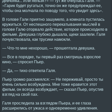
девчонка... Или нельзя?» — тут же очнулась Галя. —
«Гарик будет ругаться, точно он же предупреждал ее,
чтобы она молчала по поводу того, что увидит здесь».
В голове Гали приятно зашумело, а комната пустилась
кружиться. От неспешного перекатывания мыслей в
голове Галю оторвало действие, которое происходило в
фильме. Девушка глубоко дышала, щеки заалели. Галя
почувствовала, как трусики намокли.
— Что-то мне нехорошо, — прошептала девушка.
— Все в порядке, ты первый раз смотришь взрослое
кино, — спросил Пьер.
— Да, — тихо ответила Галя.
Пьер громко рассмеялся: — Не переживай, просто ты
очень сильно возбуждена. Мне тоже нравится этот
фильм, он всегда возбуждает, — сказал Пьер, опустив
взгляд на свой пах.
Галя проследила за взглядом Пьера, и ее глаза
расширились от ужаса и одновременно удивления.