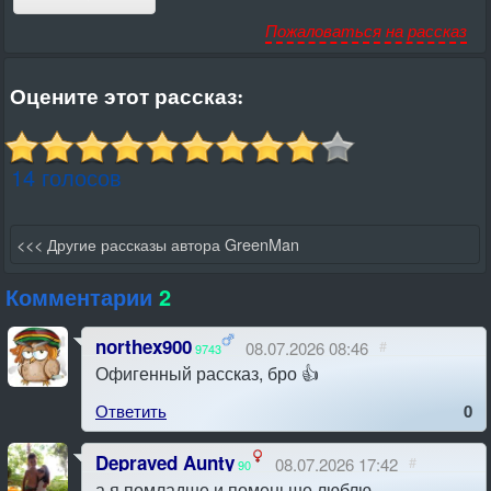
Пожаловаться на рассказ
Оцените этот рассказ:
14 голосов
<<< Другие рассказы автора GreenMan
Комментарии
2
northex900
08.07.2026 08:46
#
9743
Офигенный рассказ, бро 👍
Ответить
0
Depraved Aunty
08.07.2026 17:42
#
90
а я помладше и поменьше люблю