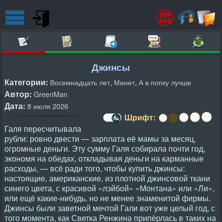
Джинсы
Категории:
,
,
Восемнадцать лет
Минет
А в попку лучше
Автор:
GreenMan
Дата:
8 июля 2026
Шрифт:
Галя пересчитывала
рубли: ровно двести — зарплата её мамы за месяц,
огромные деньги. Эту сумму Галя собирала почти год,
экономя на обедах, откладывая деньги на карманные
расходы, — всё ради того, чтобы купить джинсы:
настоящие, американские, из плотной джинсовой ткани
синего цвета, с красивой «лэйбой» «Монтана» или «Ли»,
или ещё какие-нибудь, но не менее знаменитой фирмы.
Джинсы были заветной мечтой Гали вот уже целый год, с
того момента, как Светка Ренжина припёрлась в таких на