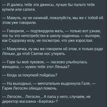
— И дались тебе эти джинсы, лучше бы пальто тебе
купили или сапоги.
— Мамуль, ну не начинай, пожалуйста, мы же с тобой об
этом уже говорили.
— Говорили, — подтвердила мать, — только вот узнаю,
что ты это непотребство в школу наденешь — выпорю,
как Сидорову козу, не посмотрю, что уже взрослая.
— Мамулечка, ну мы же говорили об этом, я только ради
Лёньки, да чтоб Светке нос утереть.
— Горе ты моё луковое, — ласково улыбнулась
женщина, — нужен тебе этот Лёнька?
— Когда за покупкой пойдёшь?
— На выходных, — мечтательно выдохнула Галя, —
Гарик Легосян обещал помочь.
— Легосян... Легосян... А папа у него, случаем, не
директор магазина «Берёзка»?