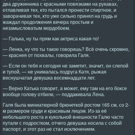
два дружинника с красными повязками на рукавах,
отлавливая тех, кто пытался пронести спиртное, и
заворачивая тех, кто уже сильно принял на грудь и
жаждал продолжения вечера простым и
незамысловатым мордобоем.
— Галька, ну ты прям как актриса какая-то!
— Ленка, ну что ты такое говоришь? Всё очень скромно,
— краснея от похвалы, говорила Галя.
— Если он тебя и сегодня не заметит, значит, он слепой
и тупой, — не унималась подруга Катя, рыжая
веснушчатая девушка восемнадцати лет.
— Верно Катька говорит, а может, ему там на его боксе
вообще голову отбили, — поддакивала Лена.
Галя была миниатюрной брюнеткой ростом 165 см, со 2-
м размером груди и красивым лицом. Из-за её
небольшого роста и кукольной внешности Галю часто
путали с подростком, отчего девушка носила с собой
паспорт, и этот раз не стал исключением.