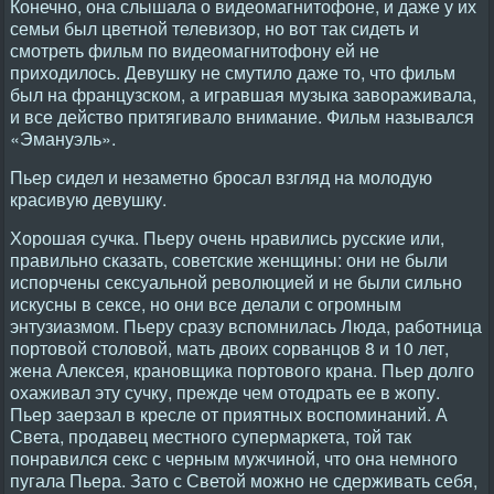
Конечно, она слышала о видеомагнитофоне, и даже у их
семьи был цветной телевизор, но вот так сидеть и
смотреть фильм по видеомагнитофону ей не
приходилось. Девушку не смутило даже то, что фильм
был на французском, а игравшая музыка завораживала,
и все действо притягивало внимание. Фильм назывался
«Эмануэль».
Пьер сидел и незаметно бросал взгляд на молодую
красивую девушку.
Хорошая сучка. Пьеру очень нравились русские или,
правильно сказать, советские женщины: они не были
испорчены сексуальной революцией и не были сильно
искусны в сексе, но они все делали с огромным
энтузиазмом. Пьеру сразу вспомнилась Люда, работница
портовой столовой, мать двоих сорванцов 8 и 10 лет,
жена Алексея, крановщика портового крана. Пьер долго
охаживал эту сучку, прежде чем отодрать ее в жопу.
Пьер заерзал в кресле от приятных воспоминаний. А
Света, продавец местного супермаркета, той так
понравился секс с черным мужчиной, что она немного
пугала Пьера. Зато с Светой можно не сдерживать себя,