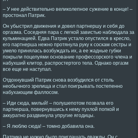
– У нее действительно великолепное сужение в конце! –
простонал Патрик.
Он убыстрил движения и довел партнершу и себя до
оргазма. Соседняя пара с легкой завистью наблюдала за
кульминацией. Едва Патрик устало опустился в кресло,
его партнерша нежно протянула руку к соскам сестры и
умело принялась возбуждать их, а ее жадные губки
покрыли поцелуями основание профессорского члена и
набухший клитор, распростертого тела. Однако оргазм
все еще не наступал.
Отдохнувший Патрик снова возбудился от столь
необычного зрелища и стал поигрывать постепенно
набухающим фаллосом.
– Иди сюда, милый! – полушепотом позвала его
партнерша, повернувшись к нему пухлой попкой и
аккуратно раздвинула упругие ягодицы.
– Я люблю сюда! – томно добавила она.
Патрика не нужно было приглашать дважды. Он с