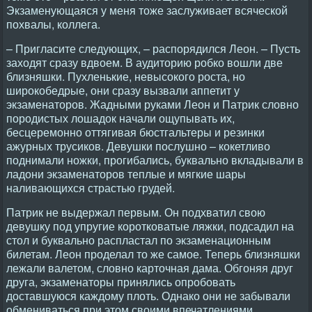
Экзаменующаяся у меня тоже заслуживает всяческой
похвалы, коллега.
– Пригласите следующих, – распорядился Леон. – Пусть
заходят сразу вдвоем. В аудиторию робко вошли две
близняшки. Пухленькие, невысокого роста, но
широкобедрые, они сразу вызвали аппетит у
экзаменаторов. Жадными руками Леон и Патрик словно
породистых лошадок начали ощупывать их,
бесцеремонно оттягивая бюстгальтеры и резинки
ажурных трусиков. Девушки послушно – кокетливо
поднимали ножки, прогибались, буквально вкладывали в
ладони экзаменаторов теплые и мягкие шары
наливающихся страстью грудей.
Патрик не выдержал первым. Он подхватил свою
девушку под упругие коротковатые ляжки, подсадил на
стол и буквально распластал по экзаменационным
билетам. Леон проделал то же самое. Теперь близняшки
лежали валетом, словно карточная дама. Обгоняя друг
друга, экзаменаторы принялись опробовать
доставшуюся каждому плоть. Однако они не забывали
обмениваться при этом своими впечатлениями.