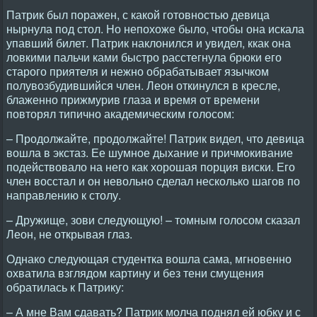
Патрик был поражен, с какой готовностью девица
нырнула под стол. Hо непохоже было, чтобы она искала
упавший билет. Патрик наклонился и увидел, ккак она
ловкими пальчи ками быстро расстегнула брюки его
старого приятеля и нежно обрабатывает язычком
полувозбудившийся член. Леон откинулся в кресле,
блаженно прижмурив глаза и время от времени
повторял типично академическим голосом:
– Продолжайте, продолжайте! Патрик видел, что девица
вошла в экстаз. Ее шумное дыхание и причмокивание
подействовало на него как хорошая порция виски. Его
член восстал и он невольно сделал несколько шагов по
направлению к столу.
– Дружище, зови следующую! – томным голосом сказал
Леон, не открывая глаз.
Однако следующая студентка вошла сама, мгновенно
охватила взглядом картину и без тени смущения
обратилась к Патрику:
– А мне Вам сдавать? Патрик молча поднял ей юбку и с