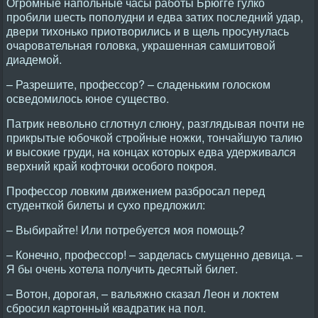
Огромные напольные часы работы Брюгге гулко
пробили шесть пополудни и едва затих последний удар,
двери тихонько приотворились и в щель просунулась
очаровательная головка, украшенная самшитовой
диадемой.
– Разрешите, профессор? – сладеньким голоском
осведомилось юное существо.
Патрик невольно сглотнул слюну, разглядывая почти не
прикрытые юбочкой стройные ножки, тончайшую талию
и высокие груди, на концах которых едва удерживался
верхний край кофточки особого покроя.
Профессор ловким движением разбросал перед
студенткой билеты и сухо предложил:
– Выбирайте! Или потребуется моя помощь?
– Конечно, профессор! – зарделась смущенно девица. –
Я бы очень хотела получить десятый билет.
– Вотон, дорогая, – вальяжно сказал Леон и локтем
сбросил картонный квадратик на пол.