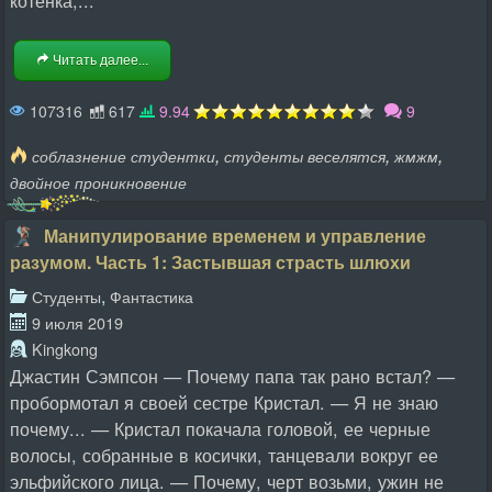
Читать далее...
107316
617
9.94
9
,
,
,
соблазнение студентки
студенты веселятся
жмжм
двойное проникновение
Манипулирование временем и управление
разумом. Часть 1: Застывшая страсть шлюхи
,
Студенты
Фантастика
9 июля 2019
Kingkong
Джастин Сэмпсон — Почему папа так рано встал? —
пробормотал я своей сестре Кристал. — Я не знаю
почему... — Кристал покачала головой, ее черные
волосы, собранные в косички, танцевали вокруг ее
эльфийского лица. — Почему, черт возьми, ужин не