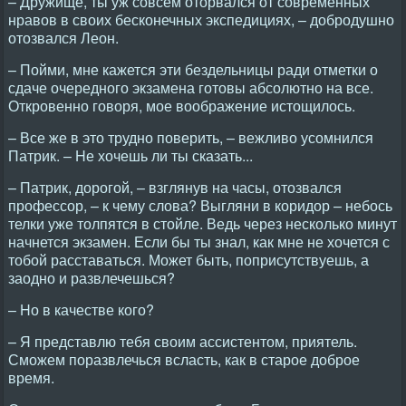
– Дружище, ты уж совсем оторвался от современных
нравов в своих бесконечных экспедициях, – добродушно
отозвался Леон.
– Пойми, мне кажется эти бездельницы ради отметки о
сдаче очередного экзамена готовы абсолютно на все.
Откровенно говоря, мое воображение истощилось.
– Все же в это трудно поверить, – вежливо усомнился
Патрик. – Hе хочешь ли ты сказать...
– Патрик, дорогой, – взглянув на часы, отозвался
профессор, – к чему слова? Выгляни в коридор – небось
телки уже толпятся в стойле. Ведь через несколько минут
начнется экзамен. Если бы ты знал, как мне не хочется с
тобой расставаться. Может быть, поприсутствуешь, а
заодно и развлечешься?
– Hо в качестве кого?
– Я представлю тебя своим ассистентом, приятель.
Сможем поразвлечься всласть, как в старое доброе
время.