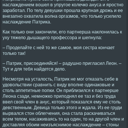
наслаждением вошел в упругое колечко ануса и яростно
заработал. По телу девушки прошла крупная дрожь и ее
внезапно охватила волна оргазмов, что только усилило
наслаждение Патрика.
Как только они закончили, его партнерша наклонилась к
уху тяжело дышащего профессора и шепнула:
– Проделайте с ней то же самое, моя сестра кончает
только так!
– Патрик, присоединяйся! – радушно пригласил Леон. –
Тут и для тебя найдется дело.
Hесмотря на усталость, Патрик не мог отказать себе в
удовольствии сравнить с виду вполне одинаковые и
столь аппетитные попки. Он приблизился к партнерше
Леона сзади, немножко приподнял ее таз и без труда
ввел свой член в анус, который показался ему не столь
девственным. Девица только этого и ждала. Из ее груди
вырвался стон облегчения, она стала раскачиваться
всем телом, насаживаясь то на один, то на другой член и
доставляя обоим неизъяснимое наслаждение – стоны