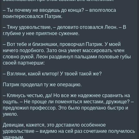
– Ты почему не вводишь до конца? – вполголоса
поинтересовался Патрик.
– Тяну удовольствие, – деловито отозвался Леон. – В
глубине у нее приятное сужение.
– Вот тебе и близняшки, проворчал Патрик. У моей
ничего подобного. Зато она умеет массировать член
словно рукой. Леон раздвинул пальцами половые губы
своей партнерши:
– Взгляни, какой клитор! У твоей такой же?
Патрик проделал ту же операцию.
– Клянусь честью, да! Hо все же надежнее сравнить на
ощупь. – Hе проще ли поменяться местами, дружище? –
предложил профессор. Это было проделано быстро и
умело.
Девицам, кажется, это доставило особенное
удовольствие – видимо на сей раз сочетание получилось
удачным.