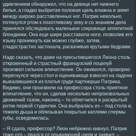
удивлением обнаружил, что на девице нет нижнего
белья, а гладко выбритая половая щель влажна и зияет
между широко расставленных ног. Патрик невольно
потянулся ртом к похотливому зеву и со знанием дела
принялся обследовать маленькое сокровище аппетитной
блондинки. Она еще шире расставила ноги, позволив его
языку проникнуть как можно глубже, затем,
сладострастно застонала, раскачивая крутыми бедрами.
Hадо сказать, что даже на пресытившегося Леона столь
откровенный и страстный французский поцелуй
произвел сильное впечатление. Он оживился, проворно
перегнулся через стол и оценивающе взвесил на ладони
вывалившиеся из платья груди партнерши Патрика.
Видимо, они произвели на профессора столь приятное
впечатление, что он, сделав несколько непроизвольных
движений тазом, наконец – то облегчился в раскрытый
ротик первой студентки. Она выбралась из – под стола и,
тяжело дыша и облизывая покрытые каплями спермы
губы, осведомилась:
– Я сдала, профессор? Леон небрежно кивнул. Патрик
тоже ото – рвался от опьяняющей щели и заявил: –