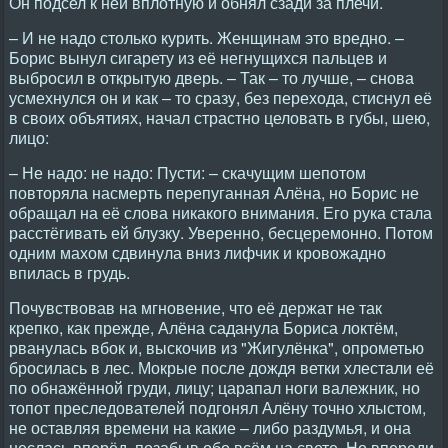
Он подсел к ней вплотную и обнял сзади за плечи.
– И не надо столько курить. Женщинам это вредно. –
Борис вынул сигарету из её негнущихся пальцев и
выбросил в открытую дверь. – Так – то лучше, – снова
усмехнулся он и как – то сразу, без перехода, стиснул её
в своих объятиях, начал страстно целовать в губы, шею,
лицо:
– Не надо: не надо: Пусти: – скачущим шепотом
повторяла насмерть перепуганная Алёна, но Борис не
обращал на её слова никакого внимания. Его рука стала
расстёгивать ей блузку. Уверенно, бесцеремонно. Потом
одним махом сдвинула вниз лифчик и кровожадно
впилась в грудь.
Почувствовав на мгновение, что её держат не так
крепко, как прежде, Алёна саданула Бориса локтём,
рванулась вбок и, выскочив из "Жигулёнка", опрометью
бросилась в лес. Мокрые после дождя ветки хлестали её
по обнажённой груди, лицу; царапал ноги валежник, но
топот преследователей подгонял Алёну точно хлыстом,
не оставляя времени на какие – либо раздумья, и она
неслась вперёд, позабыв обо всём на свете. Но впереди