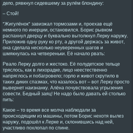
дело, рявкнул сидевшему за рулём блондину:
– Стой!
"Жигулёнок" завизжал тормозами и, проехав ещё
немного по инерции, остановился. Борис рывком
распахнул дверцу и буквально вытолкнул Лерку наружу.
Приложив одну руку ко рту, а другой держась за живот,
она сделала несколько неуверенных шагов и
шмякнулась на четвереньки. Её начало рвать:
Рвало Лерку долго и жестоко. Её полудетское тельце
тряслось, как в лихорадке, лицо неестественно
напряглось и побагровело; горло и живот скрутило в
таких диких спазмах, что казалось вот – вот Лерку просто
вывернет наизнанку. Алёна почувствовала угрызения
совести. Бедный заяц! Не надо было давать ей столько
пить:
Какое – то время все молча наблюдали за
происходящим из машины, потом Борис нехотя вылез
наружу, подошёл к Лерке и, склонившись над ней,
участливо похлопал по спине.