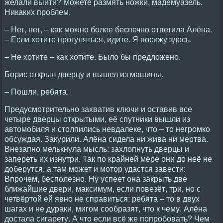
желали выйти? Можете размять ножки, мадемуазель.
Никаких проблем.
– Нет, нет, – как можно более беспечно ответила Алёна.
– Если хотите прогуляться, идите. Я посижу здесь.
– Не хотите – как хотите. Было бы предложено.
Борис открыл дверцу и вышел из машины.
– Пошли, ребята.
Предусмотрительно захватив ключи и оставив все
четыре дверцы открытыми, её спутники вышли из
автомобиля и столпились невдалеке, что – то негромко
обсуждая. Закурили. Алёна сидела ни жива ни мертва.
Внезапно мелькнула мысль: захлопнуть дверцы и
запереть их изнутри. Так по крайней мере они до неё не
доберутся, а там может и мотор удастся завести:
Впрочем, бесполезно. Ну успеет она закрыть две
ближайшие двери, максимум, если повезёт, три, но с
четвёртой ей явно не справиться: ребята – то в двух
шагах и не дураки, мигом сообразят, что к чему. Алёна
достала сигарету. А что если всё же попробовать? Чем