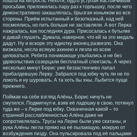
пошла на хитрость. Нехотя, будто уступая настойчивым
просьбам, приложилась пару раз к горлышку, после чего
демонстративно закашлялась, брызгая коньяком во все
стороны. Приём испытанный и безотказный, над ней
посмеялись, но пить больше не заставляли. А вот Лерка
нажралась, как последняя дура. Присосалась к бутылке
и давай глушить. Думала, наверное, что ей за это медаль
дадут. Ну и вскоре эту идиотку вконец развезло. Она
визжала, несла всякую ахинею и лезла ко всем
целоваться. Ребята понимающе улыбались и не без
удовольствия созерцали бесплатный спектакль. А через
несколько минут Борис уже беззастенчиво лапал
прибалдевшую Лерку. Забрался под юбку чуть ли не по
локоть и ну шуровать. А та хоть бы хны. Лыбится пуще
прежнего.
Поймав на себе взгляд Алёны, Борис ничуть не
смутился. Подмигнул и, взяв её ладошку в свою, потянул
туда же – к Лерке под юбку. Охваченная какой – то
странной расслабленностью Алёна даже не
сопротивлялась. Трусы на Лерке были уже скатаны, и
рука Алёны легла прямо на её пылающую, мокрую от
возбуждения пизду. Она пульсировала под её пальцами