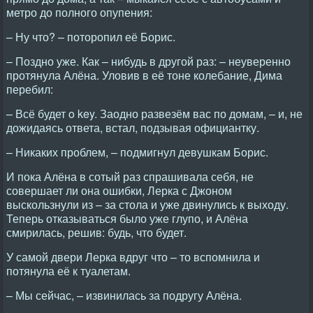
метро до полного опупения:
– Ну что? – поторопил её Борис.
– Поздно уже. Как – нибудь в другой раз: – неуверенно
протянула Алёна. Уловив в её тоне колебание, Дима
перебил:
– Всё будет o key. Заодно развезём вас по домам, – и, не
дожидаясь ответа, встал, подзывая официантку.
– Никаких проблем, – подмигнул девушкам Борис.
И пока Алёна в сотый раз спрашивала себя, не
совершает ли она ошибки, Лерка с Джоном
выскользнули из – за стола и уже двинулись к выходу.
Теперь отказываться было уже глупо, и Алёна
смирилась, решив: будь, что будет.
У самой двери Лерка вдруг что – то вспомнила и
потянула её к туалетам.
– Мы сейчас, – извинилась за подругу Алёна.