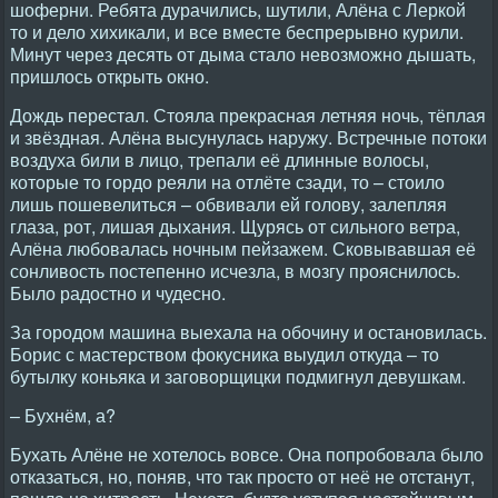
шоферни. Ребята дурачились, шутили, Алёна с Леркой
то и дело хихикали, и все вместе беспрерывно курили.
Минут через десять от дыма стало невозможно дышать,
пришлось открыть окно.
Дождь перестал. Стояла прекрасная летняя ночь, тёплая
и звёздная. Алёна высунулась наружу. Встречные потоки
воздуха били в лицо, трепали её длинные волосы,
которые то гордо реяли на отлёте сзади, то – стоило
лишь пошевелиться – обвивали ей голову, залепляя
глаза, рот, лишая дыхания. Щурясь от сильного ветра,
Алёна любовалась ночным пейзажем. Сковывавшая её
сонливость постепенно исчезла, в мозгу прояснилось.
Было радостно и чудесно.
За городом машина выехала на обочину и остановилась.
Борис с мастерством фокусника выудил откуда – то
бутылку коньяка и заговорщицки подмигнул девушкам.
– Бухнём, а?
Бухать Алёне не хотелось вовсе. Она попробовала было
отказаться, но, поняв, что так просто от неё не отстанут,