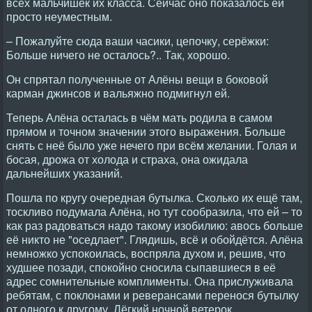
всех мальчишек их класса. Сейчас оно показалось ей
просто неуместным.
– Пожалуйте сюда ваши часики, цепочку, серёжки:
Больше ничего не осталось?.. Так, хорошо.
Он спрятал полученные от Алёны вещи в боковой
карман джинсов и вальяжно подмигнул ей.
Теперь Алёна осталась в чём мать родила в самом
прямом и точном значении этого выражения. Больше
снять с неё было уже нечего при всём желании. Голая и
босая, дрожа от холода и страха, она ожидала
дальнейших указаний.
Пошла по кругу очередная бутылка. Сколько их ещё там,
тоскливо подумала Алёна, но тут сообразила, что ей – то
как раз радоваться надо такому изобилию: авось больше
её никто не "оседлает". Глядишь, всё и обойдётся. Алёна
немножко успокоилась, воспряла духом и, решив, что
худшее позади, спокойно сносила сыпавшиеся в её
адрес сомнительные комплименты. Она прислуживала
ребятам, с поклонами и реверансами перенося бутылку
от одного к другому. Лёгкий ночной ветерок