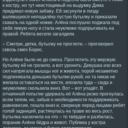
к костру, но тут неистощимый на выдумку Дима
придумал новую забаву. Ей засунули в пизду
валявшуюся неподалёку пустую бутылку и приказали
скакать на одной ножке. Алёна послушно поджала под
себя левую ногу и стала неуклюже подпрыгивать на
правой. Ребята весело загалдели.
– Смотри, детка, бутылку не проглоти, – проговорил
сквозь смех Борис.
Но Алёне было не до смеха. Проглотить эту мерзкую
бутылку ей не грозило, а вот уронить: Девушка изо всех
сил напрягала мышцы ног и живота, порой незаметно
подпихивала донышко бутылки рукой, но та никак не
желала оставаться на месте, елозила туда – сюда и
неумолимо скользила вниз. Вот – вот упадёт. В
отчаянной попытке удержать её Алёна резко прогнулась
всем телом, но, забыв о необходимости поддерживать
равновесие, пошла вниз и, сверкнув перед лицами ребят
голой задницей, растянулась на траве во весь рост.
Бутылка наскочила на что – то твёрдое и разбилась,
поранив Алёне бёдра и живот. Публика у костра
давилась от смеха и бурно аплодировала.