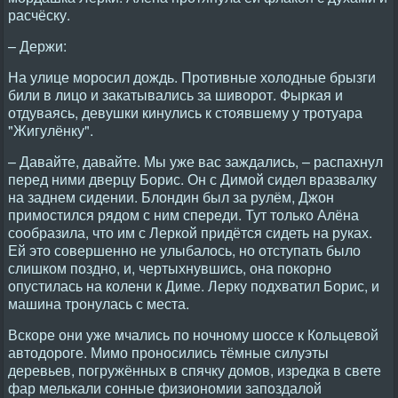
расчёску.
– Держи:
На улице моросил дождь. Противные холодные брызги
били в лицо и закатывались за шиворот. Фыркая и
отдуваясь, девушки кинулись к стоявшему у тротуара
"Жигулёнку".
– Давайте, давайте. Мы уже вас заждались, – распахнул
перед ними дверцу Борис. Он с Димой сидел вразвалку
на заднем сидении. Блондин был за рулём, Джон
примостился рядом с ним спереди. Тут только Алёна
сообразила, что им с Леркой придётся сидеть на руках.
Ей это совершенно не улыбалось, но отступать было
слишком поздно, и, чертыхнувшись, она покорно
опустилась на колени к Диме. Лерку подхватил Борис, и
машина тронулась с места.
Вскоре они уже мчались по ночному шоссе к Кольцевой
автодороге. Мимо проносились тёмные силуэты
деревьев, погружённых в спячку домов, изредка в свете
фар мелькали сонные физиономии запоздалой