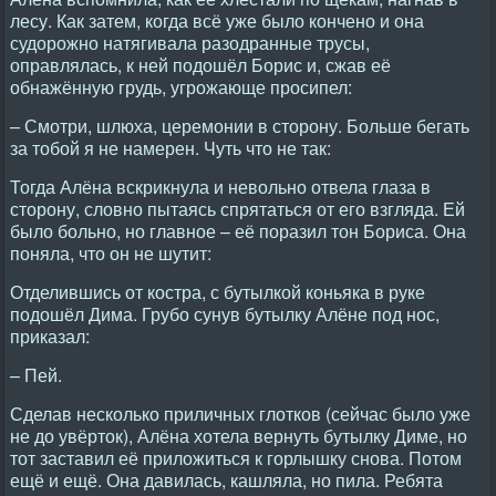
лесу. Как затем, когда всё уже было кончено и она
судорожно натягивала разодранные трусы,
оправлялась, к ней подошёл Борис и, сжав её
обнажённую грудь, угрожающе просипел:
– Смотри, шлюха, церемонии в сторону. Больше бегать
за тобой я не намерен. Чуть что не так:
Тогда Алёна вскрикнула и невольно отвела глаза в
сторону, словно пытаясь спрятаться от его взгляда. Ей
было больно, но главное – её поразил тон Бориса. Она
поняла, что он не шутит:
Отделившись от костра, с бутылкой коньяка в руке
подошёл Дима. Грубо сунув бутылку Алёне под нос,
приказал:
– Пей.
Сделав несколько приличных глотков (сейчас было уже
не до увёрток), Алёна хотела вернуть бутылку Диме, но
тот заставил её приложиться к горлышку снова. Потом
ещё и ещё. Она давилась, кашляла, но пила. Ребята