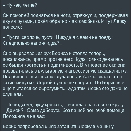
– Ну как, легче?
Он помог ей подняться на ноги, отряхнул и, поддерживая
двумя руками, повёл обратно к автомобилю. И тут Лерку
понесло:
– Пусти, сволочь, пусти: Никуда я с вами не поеду:
Специально напоили, да?..
Она вырвалась из рук Бориса и стояла теперь,
покачиваясь, прямо против него. Куда только девалась
её былая кротость и податливость. В мгновение ока она
превратилась в вульгарную и агрессивную скандалистку.
Подобное с ней спьяну случалось, и Алёна знала, что в
такие минуты с Леркой лучше не спорить. Но Борис всё
ещё пытался её образумить. Куда там! Лерка его даже не
слушала.
– Не подходи, буду кричать, – вопила она на всю округу.
– Домой?.. Сама доберусь, без вашей вонючей помощи:
Положила я на вас:
Борис попробовал было затащить Лерку в машину