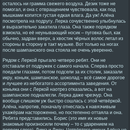
осталось ни грамма свежего воздуха. Дезик тоже не
помогал, и она с отвращением чувствовала, как под
мышками копится густая едкая влага. Да уж! Алёна
посмотрела на подругу. Лерка сочувственно улыбнулась
и выразительно закатила глаза. Она также порядком
взмокла, но её неунывающий носик – пуговка был, как
обычно, задран вверх, а хвостик чёрных волос летал из
стороны в сторону в такт музыке. Вот только на ногах
после шампанского она стояла не очень уверенно.
Рядом с Леркой прыгало четверо ребят. Они не
отставали от подружек с самого начала. Сперва просто
поедали глазами, потом подсели за их столик, заказали
икру, коньяк, шампанское, шоколад – всё самое дорогое
и лучшее из небогатого ассортимента заведения. От
коньяка они с Леркой наотрез отказались, а вот на
шампанское подналегли. Лерка даже чрезчур. Она
вообще слишком уж быстро сошлась с этой четвёркой.
Алёна, напротив, поначалу отнеслась к навязчивым
ухажёрам настороженно, но постепенно оттаяла и она.
Ребята представились. Борис (это имя их новые
знакомые произносили почему – то с ударением на
первом слоге), Дима и Джон. Четвёртого имени Алёна не