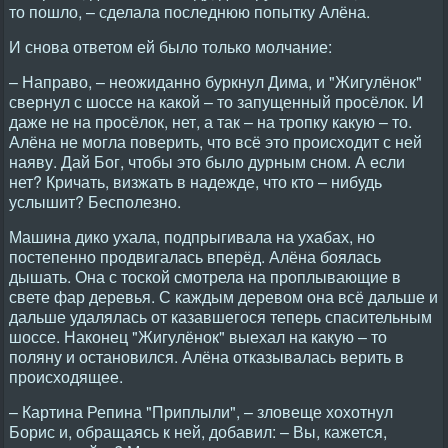
то пошло, – сделала последнюю попытку Алёна.
И снова ответом ей было только молчание:
– Направо, – неожиданно буркнул Дима, и "Жигулёнок"
свернул с шоссе на какой – то запущенный просёлок. И
даже не на просёлок, нет, а так – на тропку какую – то.
Алёна не могла поверить, что всё это происходит с ней
наяву. Дай Бог, чтобы это было дурным сном. А если
нет? Кричать, визжать в надежде, что кто – нибудь
услышит? Бесполезно.
Машина дико ухала, подпрыгивала на ухабах, но
постепенно продвигалась вперёд. Алёна боялась
дышать. Она с тоской смотрела на проплывающие в
свете фар деревья. С каждым деревом она всё дальше и
дальше удалялась от казавшегося теперь спасительным
шоссе. Наконец "Жигулёнок" выехал на какую – то
поляну и остановился. Алёна отказывалась верить в
происходящее.
– Картина Репина "Приплыли", – зловеще хохотнул
Борис и, обращаясь к ней, добавил: – Вы, кажется,