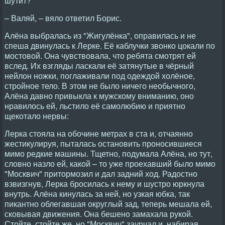
шутит?
– Валяй, – вяло ответил Борис.
Алёна выбралась из "Жигулёнка", оправилась и не
спеша двинулась к Лерке. Её каблучки звонко цокали по
мостовой. Она чувствовала, что ребята смотрят ей
вслед. Их взгляды ласкали её затянутые в чёрный
нейлон ножки, поглаживали под одеждой холёное,
стройное тело. В этом не было ничего необычного,
Алёна давно привыкла к мужскому вниманию, оно
нравилось ей, льстило её самолюбию и приятно
щекотало нервы:
Лерка стояла на обочине метрах в ста и, отчаянно
жестикулируя, пыталась остановить проносившиеся
мимо редкие машины. Тщетно, подумала Алёна, но тут,
словно назло ей, какой – то уже проехавший было мимо
"Москвич" притормозил и дал задний ход. Радостно
взвизгнув, Лерка бросилась к нему и шустро юркнула
внутрь. Алёна кинулась за ней, но узкая юбка, так
пикантно облегавшая округлый зад, теперь мешала ей,
сковывая движения. Она бешено замахала рукой.
Стойте, стойте же, но "Москвич" заурчал и, набирая