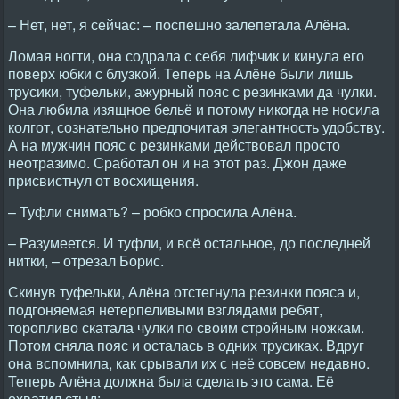
– Нет, нет, я сейчас: – поспешно залепетала Алёна.
Ломая ногти, она содрала с себя лифчик и кинула его
поверх юбки с блузкой. Теперь на Алёне были лишь
трусики, туфельки, ажурный пояс с резинками да чулки.
Она любила изящное бельё и потому никогда не носила
колгот, сознательно предпочитая элегантность удобству.
А на мужчин пояс с резинками действовал просто
неотразимо. Сработал он и на этот раз. Джон даже
присвистнул от восхищения.
– Туфли снимать? – робко спросила Алёна.
– Разумеется. И туфли, и всё остальное, до последней
нитки, – отрезал Борис.
Скинув туфельки, Алёна отстегнула резинки пояса и,
подгоняемая нетерпеливыми взглядами ребят,
торопливо скатала чулки по своим стройным ножкам.
Потом сняла пояс и осталась в одних трусиках. Вдруг
она вспомнила, как срывали их с неё совсем недавно.
Теперь Алёна должна была сделать это сама. Её
охватил стыд: