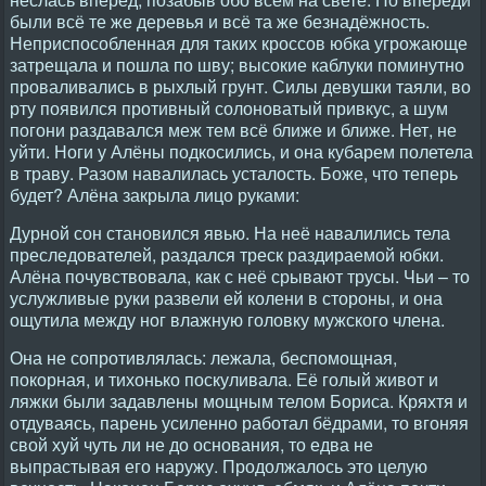
были всё те же деревья и всё та же безнадёжность.
Неприспособленная для таких кроссов юбка угрожающе
затрещала и пошла по шву; высокие каблуки поминутно
проваливались в рыхлый грунт. Силы девушки таяли, во
рту появился противный солоноватый привкус, а шум
погони раздавался меж тем всё ближе и ближе. Нет, не
уйти. Ноги у Алёны подкосились, и она кубарем полетела
в траву. Разом навалилась усталость. Боже, что теперь
будет? Алёна закрыла лицо руками:
Дурной сон становился явью. На неё навалились тела
преследователей, раздался треск раздираемой юбки.
Алёна почувствовала, как с неё срывают трусы. Чьи – то
услужливые руки развели ей колени в стороны, и она
ощутила между ног влажную головку мужского члена.
Она не сопротивлялась: лежала, беспомощная,
покорная, и тихонько поскуливала. Её голый живот и
ляжки были задавлены мощным телом Бориса. Кряхтя и
отдуваясь, парень усиленно работал бёдрами, то вгоняя
свой хуй чуть ли не до основания, то едва не
выпрастывая его наружу. Продолжалось это целую