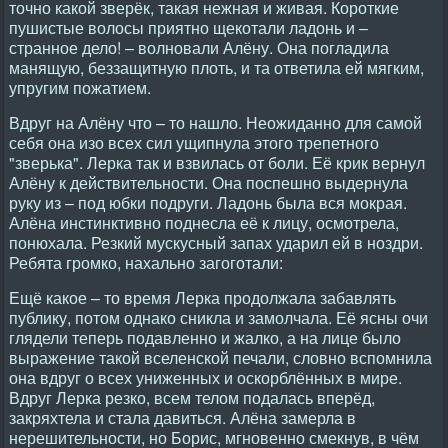
точно какой зверёк, такая нежная и живая. Короткие
пушистые волосы приятно щекотали ладонь и –
странное дело! – волновали Алёну. Она погладила
манящую, беззащитную плоть, и та ответила ей мягким,
упругим пожатием.
Вдруг на Алёну что – то нашло. Неожиданно для самой
себя она изо всех сил ущипнула этого трепетного
"зверька". Лерка так и взвилась от боли. Её крик вернул
Алёну к действительности. Она поспешно выдернула
руку из – под юбки подруги. Ладонь была вся мокрая.
Алёна инстинктивно поднесла её к лицу, осмотрела,
понюхала. Резкий мускусный запах ударил ей в ноздри.
Ребята громко, нахально загоготали:
Ещё какое – то время Лерка продолжала забавлять
публику, потом однако сникла и замолчала. Её ясны очи
глядели теперь подавленно и жалко, а на лице было
выражение такой вселенской печали, словно вспомнила
она вдруг о всех униженных и оскорблённых в мире.
Вдруг Лерка резко, всем телом подалась вперёд,
закряхтела и стала давиться. Алёна замерла в
нерешительности, но Борис, мгновенно смекнув, в чём