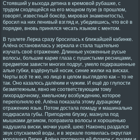
Стоявший у выхода детина в кремовой рубашке, с
трудом сходящейся на его мощном пузе (в прошлом,
говорят, известный боксёр, мировая знаменитость),
бросил на них ленивый взгляд и, убедившись, что всё в
порядке, вновь принялся чесать языком с ментом.
В туалете Лерка сразу бросилась к ближайшей кабинке.
Алёна остановилась у зеркала и стала тщательно
изучать своё отражение. Длинные ухоженные русые
волосы, большие карие глаза с пушистыми ресницами,
предметом зависти многих подруг, умело подкрашенные
алые губки, вздёрнутый носик, синие жилки на висках.
Черты всё те же, но лицо в целом выглядело как – то не
так. Оно казалось далёким и чужим. И ещё до глупости
безмятежным, явно не соответствующим тому
лихорадочному, хмельному возбуждению, которое
переполняло её. Алёна показала этому дурацкому
отражению язык. Потом достала помаду и машинально
подкрасила губы. Приподняв блузку, мазнула под
мышками дезиком, поправила волосы и хорошенько
надушила виски, мочки ушей, шею: Наконец раздался
звук спускаемой воды, и в зеркале появилась округлая
мордашка Лерки. Алёна протянула ей флакон с духами и