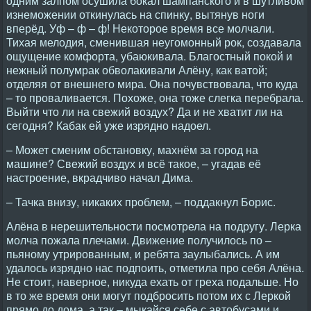
одним залпом осушила бокал шампанского и в шутливом
изнеможении откинулась на спинку, вытянув ноги
вперёд. Уф – ф – ф! Некоторое время все молчали.
Тихая мелодия, сменившая неугомонный рок, создавала
ощущение комфорта, убаюкивала. Благостный покой и
нежный полумрак обволакивали Алёну, как ватой;
отделяя от внешнего мира. Она почувствовала, что куда
– то проваливается. Похоже, она тоже слегка перебрала.
Выйти что ли на свежий воздух? Да и не хватит ли на
сегодня? Кабак ей уже изрядно надоел.
– Может сменим обстановку, махнём за город на
машине? Свежий воздух и всё такое, – угадав её
настроение, вкрадчиво начал Дима.
– Тачка внизу, никаких проблем, – поддакнул Борис.
Алёна в нерешительности посмотрела на подругу. Лерка
молча пожала плечами. Движение получилось по –
пьяному утрированным, и ребята заулыбались. А им
удалось изрядно нас подпоить, отметила про себя Алёна.
Не стоит, наверное, никуда ехать от греха подальше. Но
в то же время они могут подбросить потом их с Леркой
прямо до дома, а так – мыкайся себе с автобусами и