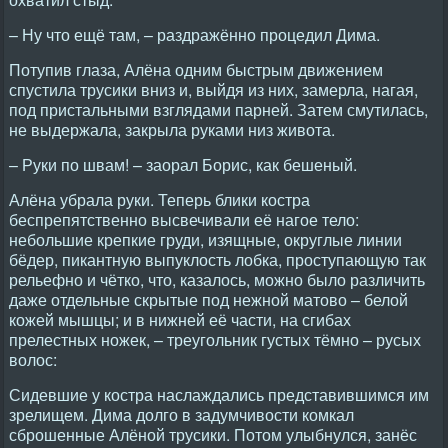
– Ну что ещё там, – раздражённо процедил Дима.
Потупив глаза, Алёна одним быстрым движением
спустила трусики вниз и, выйдя из них, замерла, нагая,
под пристальными взглядами парней. Затем смутилась,
не выдержала, закрыла руками низ живота.
– Руки по швам! – заорал Борис, как бешеный.
Алёна убрала руки. Теперь блики костра
беспрепятственно высвечивали её нагое тело:
небольшие крепкие груди, изящные, округлые линии
бёдер, пикантную выпуклость лобка, проступающую так
рельефно и чётко, что, казалось, можно было различить
даже отдельные скрытые под нежной матово – белой
кожей мышцы; и в нижней её части, на сгибах
прелестных ножек, – треугольник густых тёмно – русых
волос:
Сидевшие у костра наслаждались представившимся им
зрелищем. Дима долго в задумчивости комкал
сброшенные Алёной трусики. Потом улыбнулся, занёс