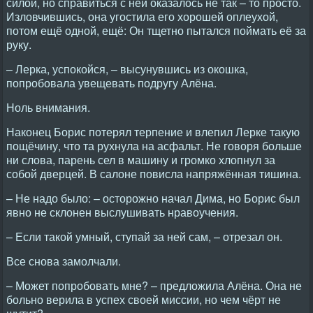
силой, но справиться с ней оказалось не так – то просто.
Изловчившись, она угостила его хорошей оплеухой,
потом ещё одной, ещё: Он тщетно пытался поймать её за
руку.
– Лерка, успокойся, – высунувшись из окошка,
попробовала увещевать подругу Алёна.
Ноль внимания.
Наконец Борис потерял терпение и влепил Лерке такую
пощёчину, что та рухнула на асфальт. Не говоря больше
ни слова, парень сел в машину и громко хлопнул за
собой дверцей. В салоне повисла напряжённая тишина.
– Не надо было: – осторожно начал Дима, но Борис был
явно не склонен выслушивать нравоучения.
– Если такой умный, ступай за ней сам, – отрезал он.
Все снова замолчали.
– Может попробовать мне? – предложила Алёна. Она не
больно верила в успех своей миссии, но чем чёрт не