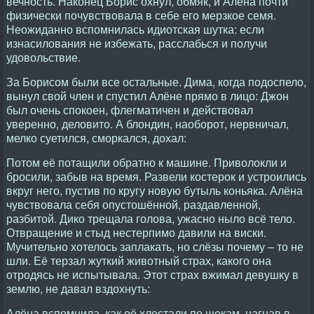
вечность. Наконец Борис охнул, обмяк, и Алёна почти
физически почувствовала в себе его мерзкое семя.
Неожиданно вспомнилась идиотская шутка: если
изнасилования не избежать, расслабься и получи
удовольствие.
За Борисом были все остальные. Дима, когда подоспело,
вынул свой член и спустил Алёне прямо в лицо: Джон
был очень спокоен, флегматичен и действовал
уверенно, деловито. А блондин, наоборот, нервничал,
мелко суетился, сморкался, дохал:
Потом её потащили обратно к машине. Приволокли и
бросили, забыв на время. Развели костерок и устроились
вкруг него, пустив по кругу новую бутыль коньяка. Алёна
чувствовала себя опустошённой, раздавленной,
разбитой. Дико трещала голова, ужасно ныло всё тело.
Отвращение и стыд нестерпимо давили на виски.
Мучительно хотелось заплакать, но слёзы почему – то не
шли. Её терзал жуткий животный страх, какого она
отродясь не испытывала. Этот страх вжимал девушку в
землю, не давал вздохнуть:
Алёна вспомнила, как её хлестали по щекам, нагнав в