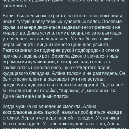
запомнила.
Борис был невысокого роста, плотного телосложения и
носил густую шапку тёмных кучерявых волос. Волевые
скулы и манера держаться выдавали его претензии на
лидерство. Дима уступал ему в мощи, но зато выглядел
утончённее, интеллектуальнее. У него были тонкие,
нервные черты лица и немного циничная улыбка.
Разговаривал он подперев рукой подбородок и слегка
прикрыв ладонью рот. Верзила Джон отличался лишь
огромными кулачищами, в которых, надо полагать,
заключалась немалая сила, ну а четвёртого парня,
худощавого блондина, Алёна толком и не разглядела. Он
был стеснителен и в разговор почти не вступал,
предпочитая держаться в тени своих друзей. Одеты все
были однотипно: гавайка, "пирамиды", мокасины. На
Диме был ещё шейный платок:
Когда музыка на мгновение смолкла, Алёна,
воспользовавшись паузой, начала пробираться назад к
столику. Лерка и четверо парней – следом. У столиков
было прохладнее. Устало плюхнувшись на стул, Алёна