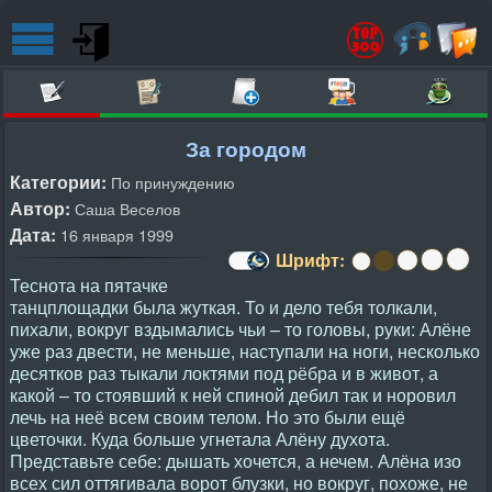
За городом
Категории:
По принуждению
Автор:
Саша Веселов
Дата:
16 января 1999
Шрифт:
Теснота на пятачке
танцплощадки была жуткая. То и дело тебя толкали,
пихали, вокруг вздымались чьи – то головы, руки: Алёне
уже раз двести, не меньше, наступали на ноги, несколько
десятков раз тыкали локтями под рёбра и в живот, а
какой – то стоявший к ней спиной дебил так и норовил
лечь на неё всем своим телом. Но это были ещё
цветочки. Куда больше угнетала Алёну духота.
Представьте себе: дышать хочется, а нечем. Алёна изо
всех сил оттягивала ворот блузки, но вокруг, похоже, не