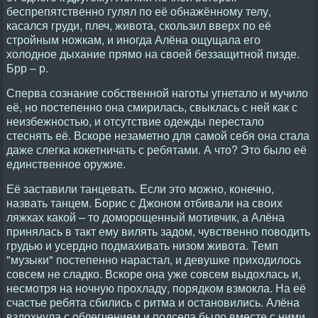
беспрепятственно гулял по её обнажённому телу,
касался груди, плеч, живота, скользил вверх по её
стройным ножкам, и иногда Алёна ощущала его
холодное дыхание прямо на своей беззащитной пизде.
Брр – р.
Сперва сознание собственной наготы угнетало и мучило
её, но постепенно она смирилась, свыклась с ней как с
неизбежностью, и отсутствие одежды перестало
стеснять её. Вскоре незаметно для самой себя она стала
даже слегка кокетничать с ребятами. А что? Это было её
единственное оружие.
Её заставили танцевать. Если это можно, конечно,
назвать танцем. Борис с Джоном отбивали на своих
ляжках какой – то доморощенный мотивчик, а Алёна
принялась в такт ему вилять задом, чувственно поводить
грудью и усердно подмахивать низом живота. Темп
"музыки" постепенно нарастал, и девушке приходилось
совсем не сладко. Вскоре она уже совсем выдохлась и,
несмотря на ночную прохладу, порядком взмокла. На её
счастье ребята сбились с ритма и остановились. Алёна
вздохнула с облегчением и подсела было вместе с ними