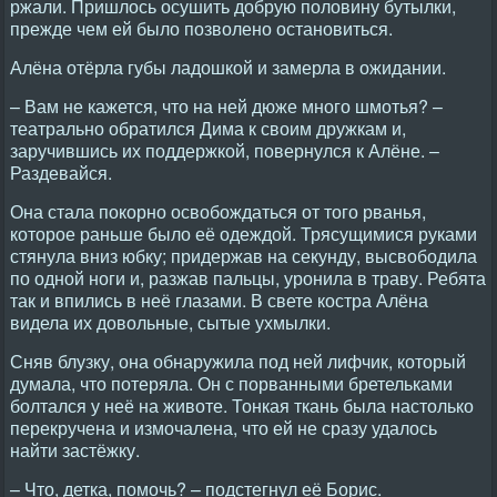
ржали. Пришлось осушить добрую половину бутылки,
прежде чем ей было позволено остановиться.
Алёна отёрла губы ладошкой и замерла в ожидании.
– Вам не кажется, что на ней дюже много шмотья? –
театрально обратился Дима к своим дружкам и,
заручившись их поддержкой, повернулся к Алёне. –
Раздевайся.
Она стала покорно освобождаться от того рванья,
которое раньше было её одеждой. Трясущимися руками
стянула вниз юбку; придержав на секунду, высвободила
по одной ноги и, разжав пальцы, уронила в траву. Ребята
так и впились в неё глазами. В свете костра Алёна
видела их довольные, сытые ухмылки.
Сняв блузку, она обнаружила под ней лифчик, который
думала, что потеряла. Он с порванными бретельками
болтался у неё на животе. Тонкая ткань была настолько
перекручена и измочалена, что ей не сразу удалось
найти застёжку.
– Что, детка, помочь? – подстегнул её Борис.