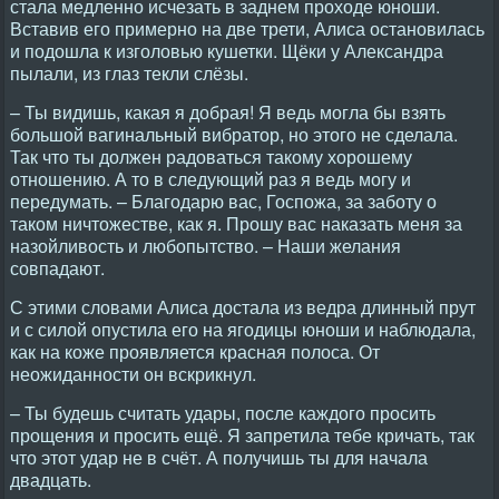
стала медленно исчезать в заднем проходе юноши.
Вставив его примерно на две трети, Алиса остановилась
и подошла к изголовью кушетки. Щёки у Александра
пылали, из глаз текли слёзы.
– Ты видишь, какая я добрая! Я ведь могла бы взять
большой вагинальный вибратор, но этого не сделала.
Так что ты должен радоваться такому хорошему
отношению. А то в следующий раз я ведь могу и
передумать. – Благодарю вас, Госпожа, за заботу о
таком ничтожестве, как я. Прошу вас наказать меня за
назойливость и любопытство. – Hаши желания
совпадают.
С этими словами Алиса достала из ведра длинный прут
и с силой опустила его на ягодицы юноши и наблюдала,
как на коже проявляется красная полоса. От
неожиданности он вскрикнул.
– Ты будешь считать удары, после каждого просить
прощения и просить ещё. Я запретила тебе кричать, так
что этот удар не в счёт. А получишь ты для начала
двадцать.