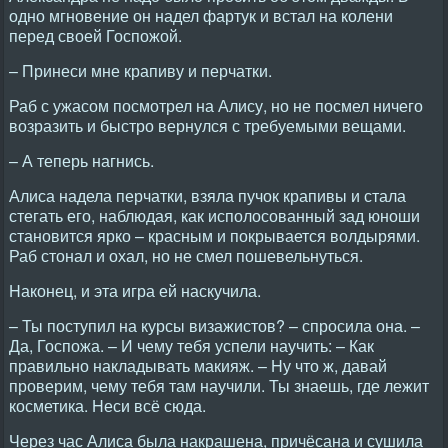
одно мгновение он надел фартук и встал на колени
перед своей Госпожой.
– Принеси мне крапиву и перчатки.
Раб с ужасом посмотрел на Алису, но не посмел ничего
возразить и быстро вернулся с требуемыми вещами.
– А теперь нагнись.
Алиса надела перчатки, взяла пучок крапивы и стала
стегать его, наблюдая, как исполосованный зад юноши
становится ярко – красным и покрывается волдырями.
Раб стонал и охал, но не смел пошевельнуться.
Hаконец, и эта игра ей наскучила.
– Ты поступил на курсы визажистов? – спросила она. –
Да, Госпожа. – И чему тебя успели научить: – Как
правильно накладывать макияж. – Hу что ж, давай
проверим, чему тебя там научили. Ты знаешь, где лежит
косметика. Hеси всё сюда.
Через час Алиса была накрашена, причёсана и сушила