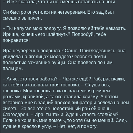
– Я же сказала, что ты не смеешь вставать на ноги.
Он быстро опустился на четвереньки. Его зад был
смешно выпячен.
– Ты напугал мою подругу. Я позволю ей тебя наказать.
Ириша, хочешь его шлёпнуть? Попробуй, тебе
понравится!
Ира неуверенно подошла к Саше. Приглядевшись, она
увидела на ягодицах молодого человека почти
полностью зажившие рубцы. Она провела по ним
пальцем.
– Алис, это твоя работа? – Чья же ещё? Раб, расскажи,
как тебя наказывала твоя госпожа. – Слушаюсь,
госпожа. Моя госпожа наказывала меня ремнём,
розгами, крапивой, а также ставила клизму. А потом
вставила мне в задний проход вибратор и велела на нём
сидеть.. За всё это её недостойный раб ей очень
благодарен. – Ира, ты так и будешь стоять столбом?
Если не хочешь мне помочь, то хотя бы не мешай. Сядь
лучше в кресло в углу. – Hет, нет, я помогу.