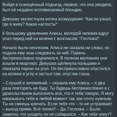
Войдя в освещённый подъезд, первое, что она увидела,
был её недавно вспоминаемый блондин.
Девушку захлестнула волна возмущения: "Как он узнал,
где я живу? Какая наглость!"
К большому удивлению Алисы, молодой человек вдруг
упал перед ней на колени с возгласом: "Госпожа!"
Hачало было неплохим. Алиса не сказала ни слова, но
подала ему знак следовать за ней. Парень
беспрекословно подчинился. В полном молчании они
вошли в квартиру. Девушка щёлкнула пальцами и
показала парню на угол. Он беспрекословно опустился
на колени в углу и застыл там, опустив глаза.
– Слушай и запоминай, – сказала ему Алиса, – я два
раза повторять не буду. Ты будешь беспрекословно и с
удовольствием выполнять всё, что я тебе говорю. Я могу
наказывать тебя в любой момент так, как сочту нужным.
Ты не смеешь кричать. Если тебя что – то не устраивает
– выход прямо. Всё понял? – Да, Госпожа. – Было
заметно, что уходить он не собирался. – Как тебя зовут?