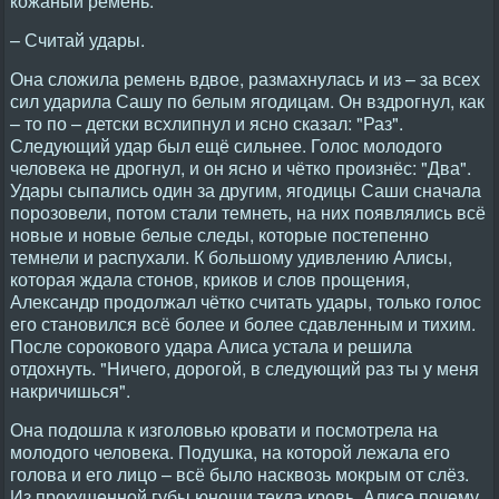
кожаный ремень.
– Считай удары.
Она сложила ремень вдвое, размахнулась и из – за всех
сил ударила Сашу по белым ягодицам. Он вздрогнул, как
– то по – детски всхлипнул и ясно сказал: "Раз".
Следующий удар был ещё сильнее. Голос молодого
человека не дрогнул, и он ясно и чётко произнёс: "Два".
Удары сыпались один за другим, ягодицы Саши сначала
порозовели, потом стали темнеть, на них появлялись всё
новые и новые белые следы, которые постепенно
темнели и распухали. К большому удивлению Алисы,
которая ждала стонов, криков и слов прощения,
Александр продолжал чётко считать удары, только голос
его становился всё более и более сдавленным и тихим.
После сорокового удара Алиса устала и решила
отдохнуть. "Hичего, дорогой, в следующий раз ты у меня
накричишься".
Она подошла к изголовью кровати и посмотрела на
молодого человека. Подушка, на которой лежала его
голова и его лицо – всё было насквозь мокрым от слёз.
Из прокушенной губы юноши текла кровь. Алисе почему