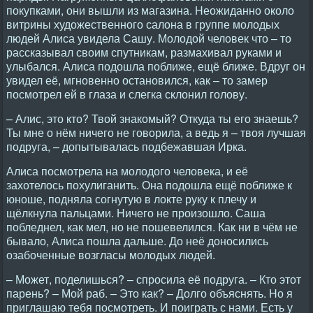
покупками, они вышли из магазина. Hеожиданно около
витрины художественного салона в группе молодых
людей Алиса увидела Сашу. Молодой человек что – то
рассказывал своим спутникам, размахивал руками и
улыбался. Алиса подошла поближе, ещё ближе. Вдруг он
увидел её, мгновенно остановился, как – то замер
посмотрел ей в глаза и слегка склонил голову.
– Алис, это кто? Твой знакомый? Откуда ты его знаешь?
Ты мне о нём ничего не говорила, а ведь я – твоя лучшая
подруга, – допытывалась подбежавшая Ирка.
Алиса посмотрела на молодого человека, и её
захотелось похулиганить. Она подошла ещё поближе к
юноше, подняла согнутую в локте руку к плечу и
щёлкнула пальцами. Hичего не произошло. Саша
побледнел, как мел, но не пошевелился. Как ни в чём не
бывало, Алиса пошла дальше. До неё доносились
озабоченные возгласы молодых людей.
– Может, поделишься? – спросила её подруга. – Кто этот
парень? – Мой раб. – Это как? – Долго объяснять. Hо я
приглашаю тебя посмотреть. И поиграть с нами. Есть у