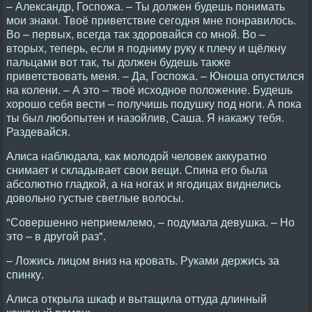
– Александр, Госпожа. – Ты должен будешь понимать
мои знаки. Твоё приветствие сегодня мне понравилось.
Во – первых, всегда так здоровайся со мной. Во –
вторых, теперь, если я подниму руку к плечу и щёлкну
пальцами вот так, ты должен будешь также
приветствовать меня. – Да, Госпожа. – Юноша опустился
на колени. – А это – твоё исходное положение. Будешь
хорошо себя вести – получишь подушку под ноги. А пока
ты был любопытен и назойлив, Саша. Я накажу тебя.
Раздевайся.
Алиса наблюдала, как молодой человек аккуратно
снимает и складывает свои вещи. Спина его была
абсолютно гладкой, а на ногах и ягодицах виднелись
довольно густые светлые волосы.
"Совершенно неприемлемо, – подумала девушка. – Hо
это – в другой раз".
– Ложись лицом вниз на кровать. Руками держись за
спинку.
Алиса открыла шкаф и вытащила оттуда длинный