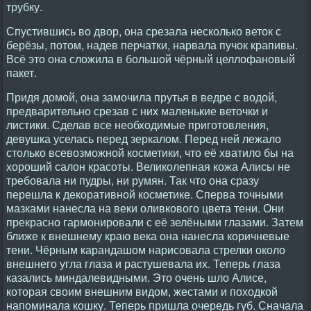
трубку.
Спустившись во двор, она срезала несколько веток с
берёзы, потом, надев перчатки, нарвала пучок крапивы.
Всё это она сложила в большой чёрный целлофановый
пакет.
Придя домой, она замочила прутья в ведре с водой,
предварительно срезав с них маленькие веточки и
листики. Сделав все необходимые приготовления,
девушка уселась перед зеркалом. Перед ней лежало
столько всевозможной косметики, что её хватило бы на
хороший салон красоты. Великолепная кожа Алисы не
требовала ни пудры, ни румян. Так что она сразу
перешла к декоративной косметике. Сперва точными
мазками нанесла на веки оливкового цвета тени. Они
прекрасно гармонировали с её зелёными глазами. Затем
ближе к внешнему краю века она нанесла коричневые
тени. Чёрным карандашом нарисовала стрелки около
внешнего угла глаза и растушевала их. Теперь глаза
казались миндалевидными. Это очень шло Алисе,
которая своим внешним видом, жестами и походкой
напоминала кошку. Теперь пришла очередь губ. Сначала