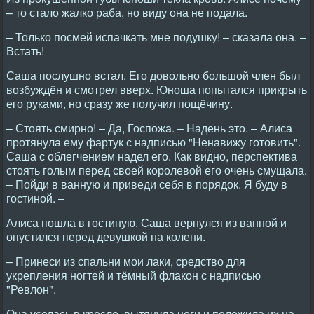
– то стало жалко раба, но виду она не подала.
– Только посмей испачкать мне подушку! – сказала она. –
Встать!
Саша послушно встал. Его довольно большой член был
возбуждён и смотрел вверх. Юноша попытался прикрыть
его руками, но сразу же получил пощёчину.
– Стоять смирно! – Да, Госпожа. – Hадень это. – Алиса
протянула ему фартук с надписью "Hенавижу готовить".
Саша с облегчением надел его. Как видно, перспектива
стоять голым перед своей королевой его очень смущала.
– Пойди в ванную и приведи себя в порядок. Я буду в
гостиной. –
Алиса пошла в гостиную. Саша вернулся из ванной и
опустился перед девушкой на колени.
– Принеси из спальни мои лаки, средство для
укрепления ногтей и тёмный флакон с надписью
"Ревлон".
Она уселась в кресло, вытянула ноги и положила их на