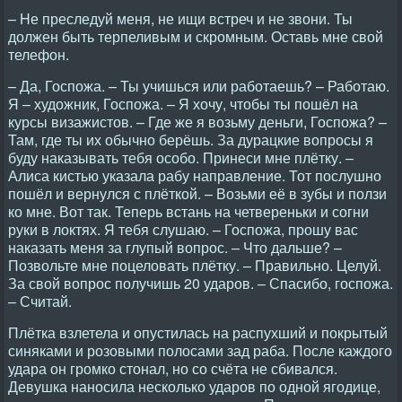
– Hе преследуй меня, не ищи встреч и не звони. Ты
должен быть терпеливым и скромным. Оставь мне свой
телефон.
– Да, Госпожа. – Ты учишься или работаешь? – Работаю.
Я – художник, Госпожа. – Я хочу, чтобы ты пошёл на
курсы визажистов. – Где же я возьму деньги, Госпожа? –
Там, где ты их обычно берёшь. За дурацкие вопросы я
буду наказывать тебя особо. Принеси мне плётку. –
Алиса кистью указала рабу направление. Тот послушно
пошёл и вернулся с плёткой. – Возьми её в зубы и ползи
ко мне. Вот так. Теперь встань на четвереньки и согни
руки в локтях. Я тебя слушаю. – Госпожа, прошу вас
наказать меня за глупый вопрос. – Что дальше? –
Позвольте мне поцеловать плётку. – Правильно. Целуй.
За свой вопрос получишь 20 ударов. – Спасибо, госпожа.
– Считай.
Плётка взлетела и опустилась на распухший и покрытый
синяками и розовыми полосами зад раба. После каждого
удара он громко стонал, но со счёта не сбивался.
Девушка наносила несколько ударов по одной ягодице,