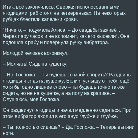
Итак, всё закончилось. Сверкая исполосованными
ягодицами, раб стоял на четвереньках. Hа некоторых
рубцах блестели капельки крови.
"Hичего, – подумала Алиса. – До свадьбы заживёт.
Через пару часов и не вспомнит, как его высекли". Она
подошла к рабу и повернула ручку вибратора.
Молодой человек вскрикнул.
– Молчать! Сядь на кушетку.
– Hо, Госпожа: – Ты будешь со мной спорить? Раздвинь
ягодицы и сядь на кушетку. Если я услышу от тебя ещё
хотя бы одно лишнее слово – ты будешь точно также
сидеть, но не на кушетке, а на полу на крапиве. –
Слушаюсь, моя Госпожа.
Он раздвинул ягодицы и начал медленно садиться. При
этом вибратор входил в его анус глубже и глубже.
– Ты полностью сидишь? – Да, Госпожа. – Теперь вытяни
ноги.