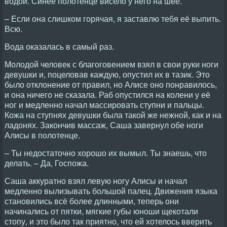
водой. Синее полотенце висело у него на шее.
– Если она слишком горячая, я заставлю тебя её выпить.
Всю.
Вода оказалась в самый раз.
Молодой человек с благоговением взял в свои руки ноги
девушки и, поцеловав каждую, опустил их в тазик. Это
было отклонение от правил, но Алисе оно понравилось,
и она ничего не сказала. Раб опустился на колени у её
ног и медленно начал массировать ступни и пальцы.
Кожа на ступнях девушки была такой же нежной, как и на
ладонях. Закончив массаж, Саша завернул обе ноги
Алисы в полотенце.
– Ты недостаточно хорошо их вымыл. Ты знаешь, что
делать. – Да, Госпожа.
Саша аккуратно взял левую ногу Алисы и начал
медленно вылизывать большой палец. Движения языка
становились всё более длинными, теперь они
начинались от пятки, мягкие губы юноши щекотали
стопу, и это было так приятно, что ей хотелось вверить