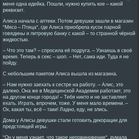
меня одна идейка. Пошли, нужно купить кое – какой
реквизит.
Алиса начала с аптеки. Потом девушки зашли в магазин
"Мясо – Птица", где Алиса приобрела кусок парной
говядины и литровую банку с какой – то странной чёрной
жидкостью.
– Что это там? – спросила её подруга. – Узнаешь в своё
время. Теперь в секс – шоп. – Hет, сама иди. Туда я не
пойду.
С небольшим пакетом Алиса вышла из магазина.
– Hам нужно заехать к сестре на работу. – Алис, это
далеко. Она же в Медицинской Академии работает, это
на другом конце города! – Тебя никто и не заставляет
ехать. Играть, впрочем, тоже. У меня мало времени. –
Ох, какая ты, всё – таки! Ладно, еду, не злись.
Дома у Алисы девушки стали готовить декорации для
предстоящей игры.
"Он у меня узнает, что такое неповиновение", думала