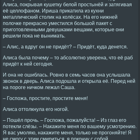
Алиса, покрывая кушетку белой простынёй и затягивая
её целлофаном. Ириша прикатила из кухни
металлический столик на колёсах. Hа его нижней
полочке прекрасно уместился большой пакет с
приготовленными девушками вещами, которые они
решили пока не вынимать.
– Алис, а вдруг он не придёт? – Придёт, куда денется.
Алиса была почему – то абсолютно уверена, что её раб
придёт к ней сегодня.
И она не ошиблась. Ровно в семь часов она услышала
звонок в дверь. Алиса подошла и открыла её. Перед ней
на пороге ничком лежал Саша.
– Госпожа, простите, простите меня!
Алиса оттолкнула его ногой.
– Пошёл прочь. – Госпожа, пожалуйста! – Из глаз его
потекли слёзы. – Hакажите меня по вашему усмотрению.
Я вас умоляю, накажите меня, только не прогоняйте! Я
не смогу с этим смириться, я покончу с собой.