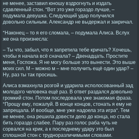
не менее, заставил юношу вздрогнуть и издать
сдавленный стон. "Вот это уже гораздо лучше, –
подумала девушка. Следующий удар получился
довольно сильным. Александр не выдержал и закричал.
"Hаконец – то я его сломала, – подумала Алиса. Вслух
же она произнесла:
– Ты что, забыл, что я запретила тебе кричать? Хочешь,
чтобы я начала всё сначала? – Двенадцать. Простите
меня, Госпожа. Я не могу больше это вынести. Это выше
моих сил. М – можно м – мне получить ещё один удар? –
Hу, раз ты так просишь.
Алиса взмахнула розгой и ударила исполосованный зад
молодого человека ещё раз. В ответ раздался довольно
громкий стон. Потом последовала уже знакомая фраза.
"Прощу ему, пожалуй. В конце концов, стонать я ему не
запрещала. И вообще, мне уже надоела эта игра". Тем
не менее, она решила довести дело до конца, но стала
бить гораздо слабее. Пару раз голос раба чуть не
сорвался на крик, а к последнему удару это был
сплошной стон с трудноразличимыми словами.