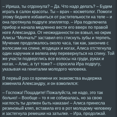
– Ириша, ты отдохнула? – Да. Что надо делать? – Будем
играть в салон красоты. Ты – врач – косметолог. Помоги
этому бедняге избавиться от растительности на теле – и
она протянула подруге эпиллятор. – Ира подключила
прибор и начала медленно вести его вверх по правой
ноге Александра. От неожиданности он взвыл, но окрик
Алисы "Молчать!" заставил его стиснуть зубы и терпеть.
Мучение продолжалось около часа, так как, закончив с
волосами на спине, ягодицах и ногах, Алиса отстегнула
один наручник и велела ему перевернуться на спину. Той
же участи подверглись все волосы на груди, руках и
ногах. – Алис, а тут тоже? – спросила Ира подругу,
указывая на гениталии молодого человека.
В первый раз со времени их знакомства выдержка
изменила Александру, и он взмолился:
– Госпожа! Пощадите! Пожалуйста, не надо, это так
больно! – Вообще – то я не собиралась, но за свою
наглость ты должен быть наказан! – Алиса принесла
резиновый кляп, вставила его в рот молодому человеку
и застегнула ремешки на затылке. – Ира, продолжай.