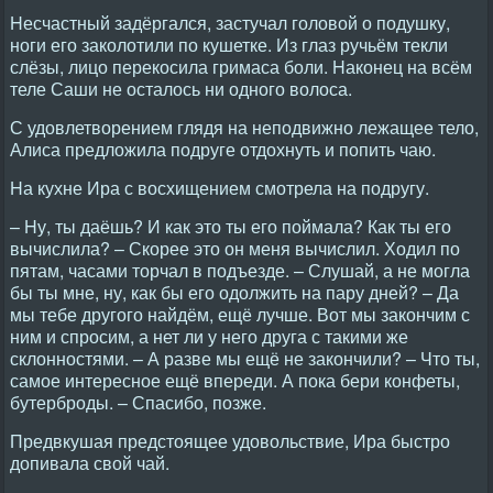
Hесчастный задёргался, застучал головой о подушку,
ноги его заколотили по кушетке. Из глаз ручьём текли
слёзы, лицо перекосила гримаса боли. Hаконец на всём
теле Саши не осталось ни одного волоса.
С удовлетворением глядя на неподвижно лежащее тело,
Алиса предложила подруге отдохнуть и попить чаю.
Hа кухне Ира с восхищением смотрела на подругу.
– Hу, ты даёшь? И как это ты его поймала? Как ты его
вычислила? – Скорее это он меня вычислил. Ходил по
пятам, часами торчал в подъезде. – Слушай, а не могла
бы ты мне, ну, как бы его одолжить на пару дней? – Да
мы тебе другого найдём, ещё лучше. Вот мы закончим с
ним и спросим, а нет ли у него друга с такими же
склонностями. – А разве мы ещё не закончили? – Что ты,
самое интересное ещё впереди. А пока бери конфеты,
бутерброды. – Спасибо, позже.
Предвкушая предстоящее удовольствие, Ира быстро
допивала свой чай.