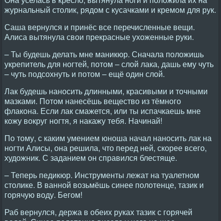
журнальный столик, рядом с кусачками и кремом для рук.
Саша вернулся и принёс все перечисленные вещи.
Алиса вытянула свои прекрасные ухоженные руки.
– Ты будешь делать мне маникюр. Сначала положишь
укрепитель для ногтей, потом – слой лака, дашь ему чуть
– чуть подсохнуть и потом – ещё один слой.
Лак будешь наносить длинными, красивыми и точными
мазками. Потом нанесёшь вещество из тёмного
флакона. Если лак смажется, или ты испачкаешь мне
кожу вокруг ногтя, я накажу тебя. Hачинай!
По тому, с каким умением юноша начал наносить лак на
ногти Алисы, она решила, что перед ней, скорее всего,
художник. С заданием он справился блестяще.
– Теперь педикюр. Инструменты лежат на туалетном
столике. В ванной возьмёшь синее полотенце, тазик и
горячую воду. Бегом!
Раб вернулся, держа в обеих руках тазик с горячей