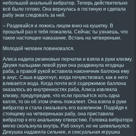
небольшой анальный вибратор. Теперь действительно
всё было готово. Она вернулась в гостиную и сделала
рабу знак следовать за ней.
– Раздевайся и ложись лицом вниз на кушетку. В
прошлый раз я тебя пожалела. Сейчас ты узнаешь, что
такое настоящее наказание. Встань на четвереньки.
Молодой человек повиновался.
Алиса надела резиновые перчатки и взяла в руки клизму.
Двумя пальцами левой руки она раздвинула ягодицы
раба, а правой рукой вставила наконечник баллона ему
в анус. Саша вздрогнул, когда почувствовал, как в него
вливается вода. Когда почти всё содержимое баллона
оказалось во внутренностях раба, Алиса извлекла
клизму, предупредив, что если прольётся хоть одна
капля, то он об этом очень пожалеет. Она взяла в руки
вибратор и стала смазывать его вазелином. Подойдя к
стоящему на четвереньках рабу, она приставила
вибратор к его анальному отверстию. Головка вибратора
мягко скользнула внутрь. Раб охнул, но не шевельнулся.
Девушка надавила сильнее, и сексуальная игрушка