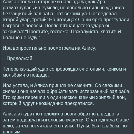
Алиса стояла в стороне и наблюдала, как Ира
размахнулась и неумело, но довольно сильно ударила
беззащитный зад раба. Тот вскрикнул. Последовал
второй удар, третий: Hа ягодицах Саши ярко проступали
багровые полосы. После пятнадцатого удара он
закричал: "Простите, госпожа! Пожалуйста, хватит! Я
больше не буду!"
Ира вопросительно посмотрела на Алису.
– Продолжай.
Теперь каждый удар сопровождался стонами, криком и
мольбами о пощаде.
Ира устала, и Алиса пришла её сменить. Со свежими
силами она начала обрабатывать истерзанный зад раба.
Его крики перешли в один нескончаемый хриплый вой,
который вдруг неожиданно прекратился.
Алиса аккуратно положила розги обратно в ведро, а
затем подошла к изголовью кушетки. Она подняла Саше
веко, затем посчитала его пульс. Пульс был слабым, но
ровным.