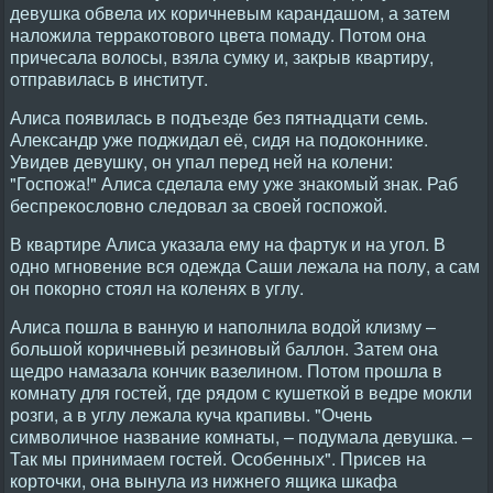
девушка обвела их коричневым карандашом, а затем
наложила терракотового цвета помаду. Потом она
причесала волосы, взяла сумку и, закрыв квартиру,
отправилась в институт.
Алиса появилась в подъезде без пятнадцати семь.
Александр уже поджидал её, сидя на подоконнике.
Увидев девушку, он упал перед ней на колени:
"Госпожа!" Алиса сделала ему уже знакомый знак. Раб
беспрекословно следовал за своей госпожой.
В квартире Алиса указала ему на фартук и на угол. В
одно мгновение вся одежда Саши лежала на полу, а сам
он покорно стоял на коленях в углу.
Алиса пошла в ванную и наполнила водой клизму –
большой коричневый резиновый баллон. Затем она
щедро намазала кончик вазелином. Потом прошла в
комнату для гостей, где рядом с кушеткой в ведре мокли
розги, а в углу лежала куча крапивы. "Очень
символичное название комнаты, – подумала девушка. –
Так мы принимаем гостей. Особенных". Присев на
корточки, она вынула из нижнего ящика шкафа