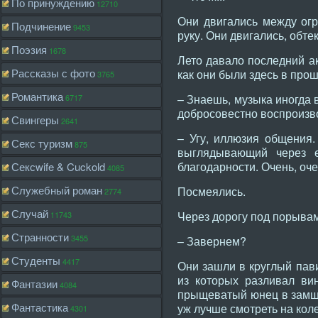
По принуждению
12710
Они двигались между огр
Подчинение
9453
руку. Они двигались, обт
Поэзия
1678
Лето давало последний ак
Рассказы с фото
как они были здесь в прош
3765
Романтика
– Знаешь, музыка иногда 
6717
добросовестно воспроизво
Свингеры
2641
– Угу, иллюзия общения.
Секс туризм
875
выглядывающий через е
благодарности. Очень, оч
Сексwife & Cuckold
4085
Служебный роман
Посмеялись.
2774
Случай
Через дорогу под порывам
11743
Странности
3455
– Завернем?
Студенты
4417
Они зашли в кpуглый пави
из которых разливал ви
Фантазии
4084
прыщеватый юнец в замшев
Фантастика
уж лучше смотреть на кол
4301