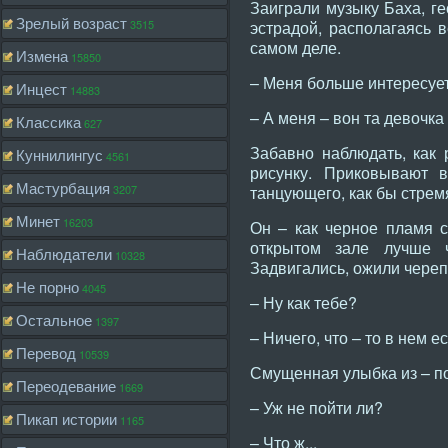
Заиграли музыку Баха, г
Зрелый возраст
3515
эстрадой, располагаясь 
самом деле.
Измена
15850
– Меня больше интересует
Инцест
14883
– А меня – вон та девочка
Классика
627
Забавно наблюдать, как 
Куннилингус
4561
рисунку. Приковывают 
Мастурбация
3207
танцующего, как бы стрем
Минет
16203
Он – как черное пламя с
открытом зале лучше ч
Наблюдатели
10328
Задвигались, ожили череп
Не порно
4045
– Ну как тебе?
Остальное
1397
– Ничего, что – то в нем е
Перевод
10539
Смущенная улыбка из – по
Переодевание
1669
– Уж не пойти ли?
Пикап истории
1165
– Что ж...