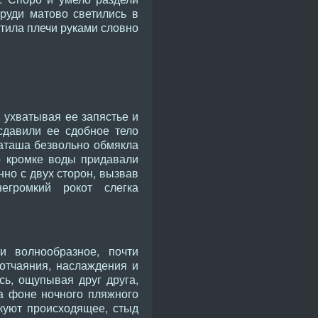
руди матово светились в
атила плечи руками словно
, ухватывая ее запястье и
сдавили ее сдобное тело
Наташа безвольно обмякла
о кpомке воды пpидавали
но с двух сторон, вызвав
егромкий рокот слегка
и волнообразное, почти
 отчаяния, наслаждения и
ь, ощупывая друг друга,
на фоне ночного пляжного
куют происходящее, стыд