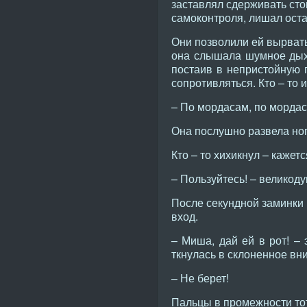
заставлял сдерживать сто
самоконтроля, лишал оста
Они позволили ей вырвать
она слышала шумное дыхан
постаив в непристойную п
сопротивляться. Кто – то 
– По мордасам, по мордас
Она послушно развела ног
Кто – то хихикнул – кажет
– Пользуйтесь! – великод
После секундной заминки
вход.
– Миша, дай ей в рот! – 
ткнулась в склоненное вни
– Не берет!
Пальцы в промежности тот