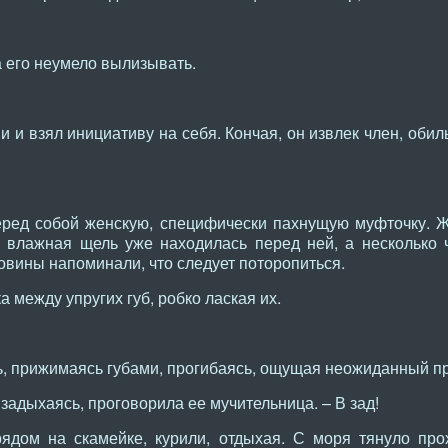
а его неумело вылизывать.
и и взял инициативу на себя. Кончая, он извлек член, оби
еред собой женскую, специфически пахнущую муфточку.
 влажная щель уже находилась перед ней, а несколько 
овины напоминали, что следует поторопиться.
 между упругих губ, робко лаская их.
ь, прижимаясь губами, прогибаясь, ощущая неожиданный пр
– задыхаясь, проговорила ее мучительница. – В зад!
ядом на скамейке, курили, отдыхая. С моря тянуло про