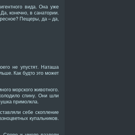
игентного вида. Она уже
Да, конечно, в санатории.
ересное? Пещеры, да – да,
оего не упустят. Наташа
льше. Как будто это может
ного морского животного.
холодило спину. Они шли
вушка примолкла.
ставляли себе скопление
разноцветных купальников.
. Споро и умело раздели