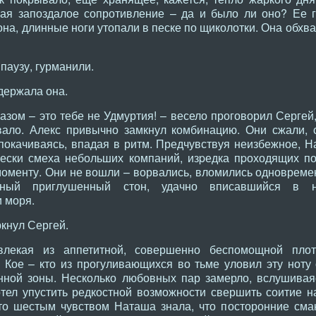
ая запоздалое сопротивление – да и было ли оно? Ее г
на, длинные ноги утопали в песке по щиколотки. Она обхв
паузу, гурманили.
ыдержала она.
разом – это тебе не Удмуртия! – весело проговорил Сергей
вало. Алекс привычно замкнул комбинацию. Они сжали, 
 покачиваясь, впадая в ритм. Предчувствуя неизбежное, 
лески смеха небольших компаний, изpедка пpоходящих п
оменту. Они не вошли – ворвались, вломились одновремен
стный приглушенный стон, удачно вписавшийся в н
 моря.
ркнул Сергей.
влекая из аппетитной, совершенно беспомощной плот
. Кое – кто из прогуливающихся во тьме уловил эту ноту
ной зоны. Несколько любовных пар замерло, вслушиваяс
отел упустить редкостной возможности свершить соитие 
то шестым чувством Наташа знала, что посторонние сма