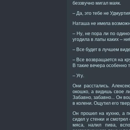
беззвучно мигал маяк.
– Да, это тебе не Удмурти
Наташа не имела возможно
– Ну, не пора ли по один
угодила в лапы каких – ни
– Все будет в лучшем виде,
– Все возвращается на кр
В такие вечера особенно 
– Угу.
Они расстались. Алексе
окошко, а видишь свое л
Забавно, забавно... Он во
в колени. Ощутил его тве
Он прошел на кухню, а п
сидел у стенки и смотрел
мяса, налил пива, всп