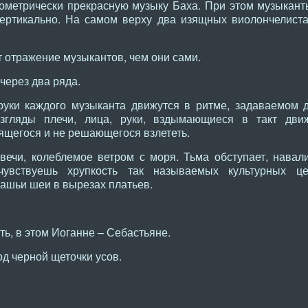
еометрически прекрасную музыку Баха. При этом музыкант
вертикально. На самом верху два изящных виолончелиста
 отражение музыкантов, чем они сами.
 через два ряда.
руки каждого музыканта движутся в ритме, задаваемом 
взгляды плечи, лица, руки, вздымающиеся в такт дви
ящегося и не решающегося взлететь.
вечи, колеблемое ветром с моря. Тьма обступает, навали
увствуешь хрупкость так называемых культурных це
ашьи шеи в вырезах платьев.
сть, в этом Иоганне – Себастьяне.
д черной щеточки усов.