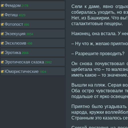
Фемдом
Сели к даме, явно отдых
2178
собиралась уходить, но в
Фетиш
4029
Нет, из Башкирии. Что вы
сталактитовые пещеры.
Фотопост
886
Наконец, она встала. У н
Экзекуция
3854
Эксклюзив
– Ну что ж, желаю приятно
498
Эротика
– Разрешите проводить?
2666
Эротическая сказка
2992
Он снова почувствовал о
щебетала что – то малозн
Юмористические
1804
иметь какое – то значение.
Вышли на пляж. Серая во
Оба остро чувствовали т
подальше от ярко освещен
Приятно было угадывать 
народа, кружки воллейбол
Странным это казалось се
Сергей постелил на песо