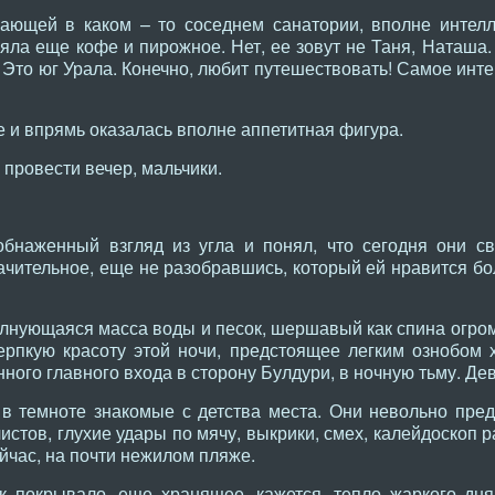
ающей в каком – то соседнем санатории, вполне интелл
зяла еще кофе и пирожное. Нет, ее зовут не Таня, Наташа. 
! Это юг Урала. Конечно, любит путешествовать! Самое инт
ее и впрямь оказалась вполне аппетитная фигура.
 провести вечер, мальчики.
бнаженный взгляд из угла и понял, что сегодня они св
ачительное, еще не разобравшись, который ей нравится бо
лнующаяся масса воды и песок, шершавый как спина огром
ерпкую красоту этой ночи, предстоящее легким ознобом 
ного главного входа в сторону Булдури, в ночную тьму. Де
в темноте знакомые с детства места. Они невольно пред
истов, глухие удары по мячу, выкрики, смех, калейдоскоп 
йчас, на почти нежилом пляже.
к покрывало, еще хранящее, кажется, тепло жаркого дня