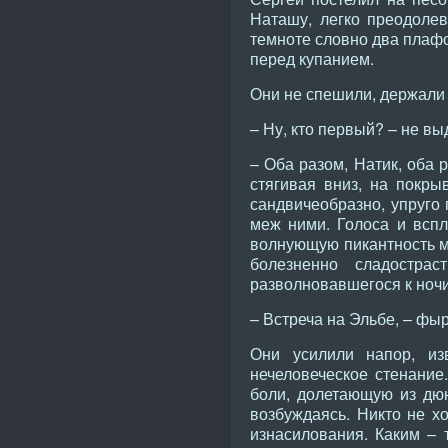
Наташу, легко преодолев
темноте словно два плафо
перед купанием.
Они не спешили, держали 
– Ну, кто первый? – не в
– Оба разом, Натик, оба 
стягивая вниз, на покры
сандвичеобразно, упруго
меж ними. Голоса и всп
волнующую пикантность м
болезненно сладостра
разволновавшегося к ночи
– Встреча на Эльбе, – фы
Они усилили напор, из
нечеловеческое стенание
боли, долетающую из дюн
возбуждаясь. Никто не х
изнасилования. Каким – 