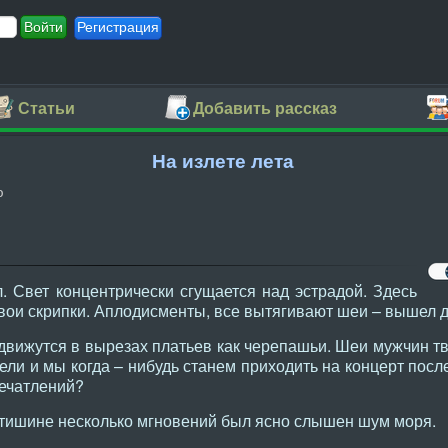
Регистрация
Статьи
Добавить рассказ
На излете лета
ю
. Свет концентрически сгущается над эстрадой. Здесь
вои скрипки. Аплодисменты, все вытягивают шеи – вышел 
движутся в вырезах платьев как черепашьи. Шеи мужчин т
ли и мы когда – нибудь станем приходить на концерт посл
печатлений?
 тишине несколько мгновений был ясно слышен шум моря.