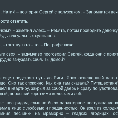
я, Натик! – повторил Сергей с полузевком. – Запомнится веч
сти ответить.
очкам? – заметил Алекс. – Ребята, потом проводите девочку
будь сексуальных хулиганов.
 – гоготнул кто – то. – По графе люкс.
уги своя, – задумчиво проговорил Сергей, когда они с при
трудно взнуздать себя. Ты домой?
ю еще предстоял путь до Риги. Ярко освещенный вагон
ицо. Оно так спокойно. Как она там сказала? Путешестви
шел в квартиру, закрыл за собой дверь и сразу почувствова
рдый, поросший короткими волосками лоб.
ес шел рядом, слышно было характерное постукивание ко
 ему в лицо с любовью и преданностью. Он взял из холоди
омнил песчинки на мраморно – гладких ягодицах, ос