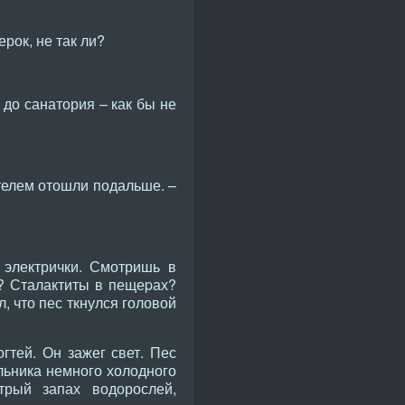
ерок, не так ли?
 до санатория – как бы не
ятелем отошли подальше. –
 электрички. Смотришь в
я? Сталактиты в пещеpах?
л, что пес ткнулся головой
гтей. Он зажег свет. Пес
льника немного холодного
трый запах водорослей,