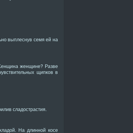
льно выплеснув семя ей на
 Женщина женщине? Разве
чувствительных щипков в
илив сладострастия.
хладой. На длинной косе