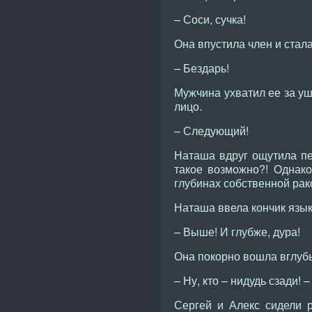
– Соси, сучка!
Она впустила член и стал
– Бездарь!
Мужчина ухватил ее за уш
лицо.
– Следующий!
Наташа вдруг ощутила п
такое возможно?! Однако
глубинах собственной рак
Наташа ввела кончик языка
– Выше! И глубже, дура!
Она покорно вошла вглуб
– Ну, кто – нидудь сзади! 
Сергей и Алекс сидели р