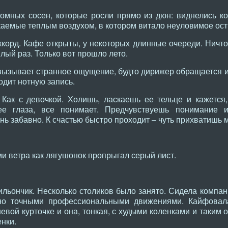
омных сосен, которые росли прямо из дюн: виднелись к
екаемые теплым воздухом, в котором витало неуловимое ост
корд. Кафе открыты, у некоторых длинные очереди. Ничто 
лый раз. Только вот прошло лето.
вызывает странное ощущение, будто дирижер обращается им
дит нотную запись.
 Как с девочкой. Холишь, ласкаешь ее тельце и кажется,
е глаза, все понимает. Предчувствуешь понимание 
ень забавно. К счастью быстро проходит – чуть прихватишь
и ветра как лягушонок пропрыгал серый лист.
льончик. Несколько столиков было занято. Сидела компан
но точными профессиональными движениями. Кайфовала
ой курточке и она, тонкая, с худыми коленками и таким 
енки.