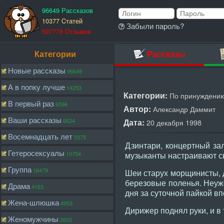
96649 Рассказов
10377 Cтатей
Забыли пароль?
597778 Отзывов
Категории
Рассказы
Новые рассказы
96649
А в попку лучше
14253
Категории:
По принуждени
В первый раз
6596
Автор:
Александр Даммит
Ваши рассказы
6624
Дата:
20 декабря 1998
Восемнадцать лет
5375
Дзинтари, концертный зал
Гетеросексуалы
10754
музыканты настраивают с
Группа
16479
Шеи старух морщинисты, 
березовые поленья. Неуже
Драма
4163
дня за суточной пайкой в
Жена-шлюшка
4953
Дирижер поднял руки, и в
Женомужчины
2602