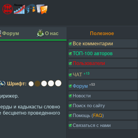
Форум
О нас
Полезное
Все комментарии
ТОП-100 авторов
Пользователи
+13
ЧАТ
Шрифт:
+53
Форум
дирижер.
Новости
Поиск по сайту
верды и кадыкасты словно
е бесцветно проведенного
Помощь (
FAQ
)
Связаться с нами