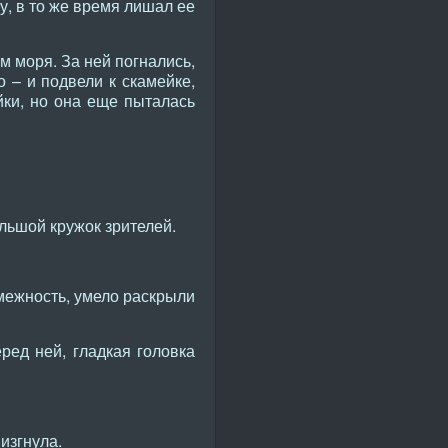
у, в то же время лишал ее
м моря. За ней погнались,
 – и подвели к скамейке,
йки, но она еще пыталась
ольшой кружок зрителей.
межность, умело раскрыли
ред ней, гладкая головка
изгнула.