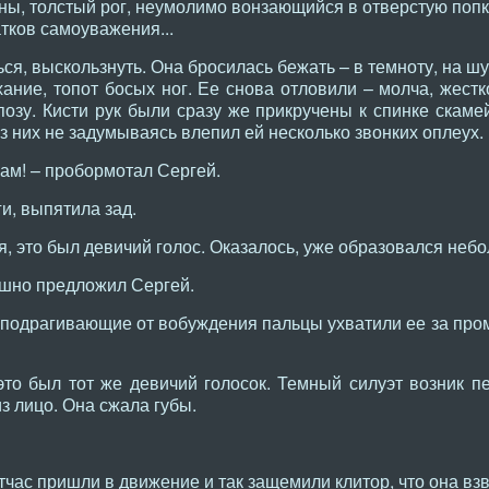
ны, толстый рог, неумолимо вонзающийся в отверстую попк
тков самоуважения...
ся, выскользнуть. Она бросилась бежать – в темноту, на шу
ие, топот босых ног. Ее снова отловили – молча, жестко
озу. Кисти рук были сразу же прикручены к спинке скаме
из них не задумываясь влепил ей несколько звонких оплеух.
ам! – пробормотал Сергей.
и, выпятила зад.
ся, это был девичий голос. Оказалось, уже образовался неб
ушно предложил Сергей.
 подрагивающие от вобуждения пальцы ухватили ее за про
это был тот же девичий голосок. Темный силуэт возник пе
з лицо. Она сжала губы.
час пришли в движение и так защемили клитор, что она взв