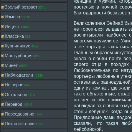
женщин и мужчин, котор
постелью в ночной соро
Зрелый возраст
3515
благодарности безизвестн
Измена
15852
Великолепная Зейнаб был
Инцест
14883
не торопился выдавать з
воспитывали наиболее с
Классика
628
многому научили ее. Учил
Куннилингус
а ее корсары захватыва
4562
главным образом искуству
Мастурбация
3208
знала о любви почти все
своего отца в походах 
Минет
16205
Любознательная по нату
Наблюдатели
портьеры любовные утехи 
10330
оставалась равнодушной.
Не порно
4046
одну из комнат, где жил
тахте обнаженные, страстн
Остальное
1400
на нее и обе прижимаяс
Перевод
10540
наблюдая за любовью муж
стоны девушек. Когда он
Переодевание
1670
Придворные дамы подробн
сказали, что такая лю
Пикап истории
1165
лейсбийской.