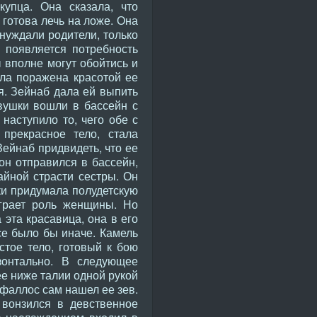
купца. Она сказала, что
 готова лечь на ложе. Она
инуждали родители, только
 появляется потребность
 вполне могут обойтись и
ыла поражена красотой ее
я. Зейнаб дала ей выпить
вушки вошли в бассейн с
наступило то, чего обе с
прекрасное тело, стала
Зейнаб придвидеть, что ее
он отправился в бассейн,
айной страсти сестры. Он
ки придумала полудетскую
играет роль женщины. Но
 эта красавица, она в его
се было бы иначе. Камель
стое тело, готовый к бою
зонтально. В следующее
ее ниже талии одной рукой
 фаллос сам нашел ее зев.
 вонзился в девственное