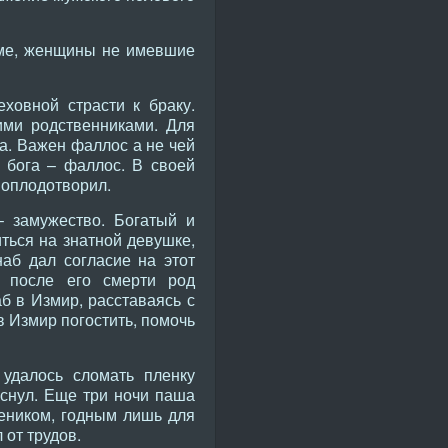
аме, женщины не имевшие
ховной страсти к браку.
ими родственниками. Для
а. Важен фаллос а не чей
 бога – фаллос. В своей
 оплодотворил.
– замужество. Богатый и
ться на знатной девушке,
наб дал согласие на этот
а после его смерти род
б в Измир, расставаясь с
в Измир погостить, помочь
 удалось сломать пленку
уснул. Еще три ночи паша
еником, годным лишь для
 от трудов.