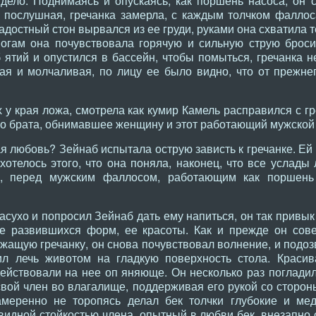
дело. Поднимаясь и опускаясь, как поршень насоса, он 
е послушная, гречанка замерла, с каждым толчком фалло
адостный стон вырвался из ее груди, руками она схватила т
огам она почувствовала горячую и сильную струю броси
 ятий и опустился в бассейн, чтобы помыться, гречанка н
ая и молчаливая, по лицу ее было видно, что от прежне
х у края ложа, смотрела как кумир Камель расправился с г
ло брата, обнимавшее женщину и этот работающий мужской
ая любовь? Зейнаб испытала острую зависть к гречанке. Ей
ахотелось этого, что она поняла, наконец, что все услад
, перед мужским фаллосом, работающим как поршень
асухо и попросил Зейнаб дать ему напиться, он так привык 
ее развившихся форм, ее красоты. Как и прежде он сов
ежащую гречанку, он снова почувствовал волнение, и подоз
ил лечь животом на гладкую поверхность стола. Красива
ействовали на нее оп яняюще. Он несколько раз погладил
свой член во влагалище, поддерживая его рукой со сторо
амеренно не торопясь делал бек толчки глубокие и ме
идной стойкостью члена, опытный в любви бек, внезапно с