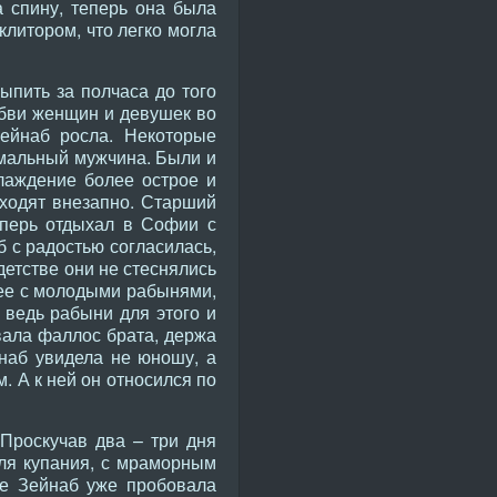
а спину, теперь она была
клитором, что легко могла
пить за полчаса до того
юбви женщин и девушек во
Зейнаб росла. Некоторые
рмальный мужчина. Были и
лаждение более острое и
ходят внезапно. Старший
еперь отдыхал в Софии с
б с радостью согласилась,
детстве они не стеснялись
л ее с молодыми рабынями,
 ведь рабыни для этого и
вала фаллос брата, держа
йнаб увидела не юношу, а
. А к ней он относился по
 Проскучав два – три дня
ля купания, с мраморным
же Зейнаб уже пробовала