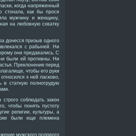
 ласки, когда напряженный
о стонала, как бы прося
тила мужчину и женщину,
нная на любовную схватку
ора донесся призыв одного
азвлекался с рабыней. Ни
торому они предавались. С
они были ей противны. Ни
астья. Преклонение перед
влагалище, чтобы его руки
 относился к ней ласково,
ь в статную полногрудую
ами.
 строго соблюдать закон
о, чтобы понять пустоту
гие религии, культуры, а
токе были еще племена
ажение мужского полового