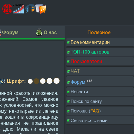
Форум
О нас
Полезное
Все комментарии
ТОП-100 авторов
Пользователи
ЧАТ
Шрифт:
+18
Форум
Новости
енной красоты изложения.
ражений. Самое главное
Поиск по сайту
х условностей, что можно
Помощь (
FAQ
)
ему некотырые из легенд
не вошли в сокровищницу
Связаться с нами
понимания не правильное
 дело. Мала ли на свете