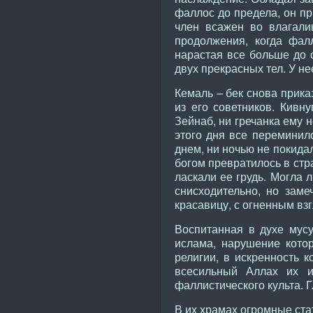
фаллос до предела, он пр
член всажен во влагали
продолжения, когда фал
нарастая все больше до 
двух прекрасных тел. У н
Кемаль – бек снова прика
из его советников. Кивн
Зейнаб, ни гречанка ему 
этого дня все переминил
днем, ни ночью не покида
богом превратилось в стр
ласкали ее грудь. Могла 
снисходительно, но заме
красавицу, с огненным вз
Воспитанная в духе мусу
ислама, нарушение котор
религии, в искренность 
всесильный Аллах их 
фаллистического культа. 
В их храмах огромные ста