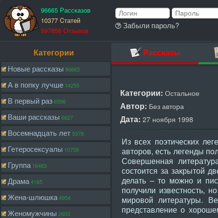
96665 Рассказов
10377 Cтатей
Забыли пароль?
597856 Отзывов
Категории
Рассказы
Новые рассказы
96665
А в попку лучше
14255
Категории:
Остальное
В первый раз
6596
Автор:
Без автора
Ваши рассказы
6627
Дата:
27 ноября 1998
Восемнадцать лет
5378
Из всех поэтических лег
Гетеросексуалы
10759
авторов, есть легенды по
Совершенная литератур
Группа
16483
состоится за закрытой дв
делать – то можно и пис
Драма
4165
получили известность, н
Жена-шлюшка
4954
мировой литературы. Ве
представление о хорошем
Женомужчины
2603