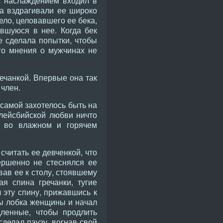
с наслаждением входил в
са вздрагивали ее широко
ело, целовавшего ее бека,
вшуюся в нее. Когда бек
е сделала попытки, чтобы
го мнения о мужчинах не
речанкой. Впервые она так
 член.
 самой захотелось быть на
ы лейсбийской любви ничто
 во влажном и горячем
считать ее девченкой, что
ершенно не стеснялся ее
вав ее к столу, стоявшему
я спина гречанки, тугие
 эту спину, прижавшись к
ны лобка женщины и начал
дленные, чтобы продлить
делал паузу, вогнав свой