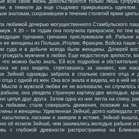
ые всю свою жизнь довольствуются только лишь супруж
чке, в темноте да еще стыдливо прикрывшись одеялом
ым знатокам, сохранившем в течении столетий яркие цвет
а любимой дочерью могущественного Стамбульского паши
амуж. К 20 – ти годам она получила прекрасное, по тем 
ведущие турчанки, гречанки прислуживали ей. Рабыни и
и ее женщины из Польши, Италии, Франции. Войска паши ча
ли суда и в добыче всегда были женщины. Дочерей вос
 угождать мужчине в любви. Еще недостигнув зрелости, в
, что можно было знать. Ей все подробно и обстаятельн
она не раз видела, спрятавшись за занавес, как нас
ре Зейнаб однажды забрела в спальню своего отца и 
отца с одной из жен. Она все знала и видела, но в ней не
 Мысли о мужской любви ее не волновали, но случилось о
и рабыни, она увидела странную картину:две молодые, к
о целуя друг друга. Затем одна из них легла на спину, рас
ь лобками, стали совершить движения, похожие на те,
чины и женщины. Удивленная Зейнаб, долго наблюдала эт
и насытились ласками и замерли в истоме, Зейнаб вышла
о об яснили Зейнаб, чем занимались молодые рабыни и п
бовь с глубокой древности распространена на Ближне