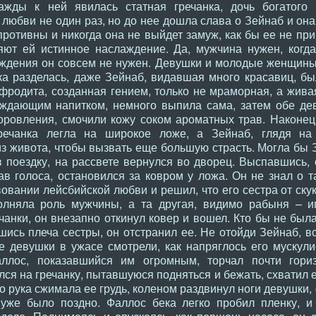
ажды к ней явилась статная гречанка, дочь богатого 
любви не один раз, но до нее дошла слава о Зейнаб и она
противны и никогда она не выйдет замуж, как бы ее не пр
ют ей истинное наслаждение. Да, мужчина нужен, когда
аждения он совсем не нужен. Девушки и молодые женщины
нка разделась, даже Зейнаб, видавшая много красавиц, б
фродита, созданная гением, только не мраморная, а жива
уждающим напитком, немного выпила сама, затем обе де
оровления, смочили кожу соком ароматных трав. Наконец 
речанка легла на широкое ложе, а Зейнаб, глядя на 
из живота, чтобы вызвать еще большую страсть. Могла бы 
 поездку, на рассвете вернулся во дворец. Выспавшись, 
в голоса, остановился за ковром у ложа. Он не знал о т
овании лейсбийской любви и решил, что его сестра от ску
полняла роль мужчины, а та другая, видимо рабыня – 
анки, он внезапно откинул ковер и вошел. Кто бы не была
шись плеча сестры, он отстранил ее. Не отойди Зейнаб, в
е девушки в ужасе смотрели, как напряглось его мускули
ллос, показавшийся им огромным, торчал почти гори
ся на гречанку, пытавшуюся подняться и бежать, схватил 
го рука сжимала ее грудь, коленом раздвинул ноги девушки,
 уже было поздно. Фаллос бека легко пробил пленку, и