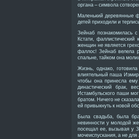
органа – символа сотворе
Маленький деревянные ф
детей приходили и терлись 
Зейнаб познакомилась с 
Кстати, фаллистический
женщин не является грехо
фаллос! Зейнаб велела 
спальне, тайком она моли
Жизнь, однако, готовил
влиятельный паша Измира
чтобы она принесла ему 
династический брак, в
Истамбульского паши мог 
братом. Ничего не сказала
ей привыкнуть к новой об
Была свадьба, была бра
невинности у молодой же
посещал ее, вызывая у 
мочеиспускания, а не для