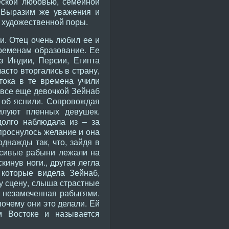
еской любовью, семейной
. Выразим же уважения и
ы художественной поры.
. Отец очень любил ее и
временам образование. Ее
з Индии, Персии, Египта
сто вторгались в страну,
тока в те времена учили
овсе еще девочкой Зейнаб
о об яснили. Сопровождая
илуют пленных девушек.
долго наблюдала из – за
 проснулось желание и она
днажды так, что, зайдя в
расивые рабыни лежали на
кинув ноги., другая легла
 которые видела Зейнаб,
у сцену, слыша страстные
, незамеченная рабыгями.
очему они это делали. Ей
м Востоке и называется