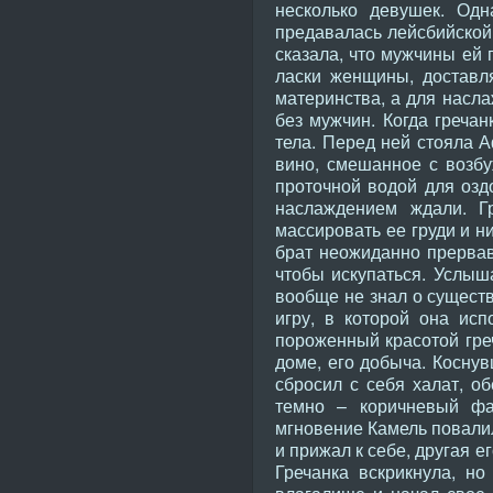
несколько девушек. Одн
предавалась лейсбийской 
сказала, что мужчины ей 
ласки женщины, доставля
материнства, а для насл
без мужчин. Когда греча
тела. Перед ней стояла А
вино, смешанное с возб
проточной водой для озд
наслаждением ждали. Г
массировать ее груди и н
брат неожиданно прервав
чтобы искупаться. Услыша
вообще не знал о существ
игру, в которой она ис
пороженный красотой греч
доме, его добыча. Коснув
сбросил с себя халат, об
темно – коричневый фа
мгновение Камель повалил
и прижал к себе, другая е
Гречанка вскрикнула, но