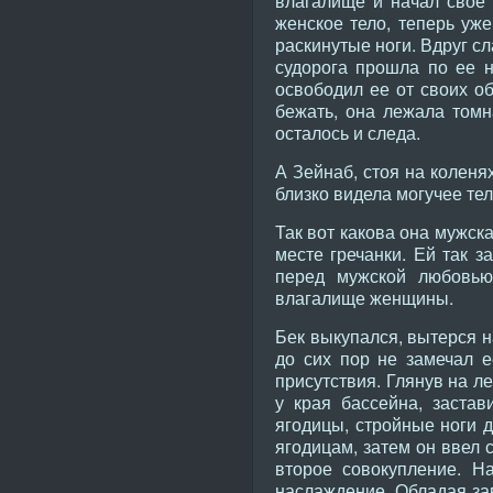
влагалище и начал свое 
женское тело, теперь уж
раскинутые ноги. Вдруг сл
судорога прошла по ее н
освободил ее от своих об
бежать, она лежала томн
осталось и следа.
А Зейнаб, стоя на коленя
близко видела могучее те
Так вот какова она мужск
месте гречанки. Ей так з
перед мужской любовью
влагалище женщины.
Бек выкупался, вытерся н
до сих пор не замечал 
присутствия. Глянув на л
у края бассейна, застав
ягодицы, стройные ноги д
ягодицам, затем он ввел 
второе совокупление. Н
наслаждение. Обладая зав