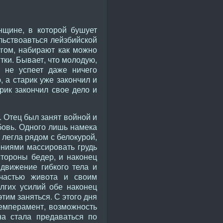
нщине, в которой бушует
льствоавться лейзбийской
гом, набирают как можно
ятки. Бывает, что молодую,
 не успеет даже ничего
, а старик уже закончил и
рик закончил свое дело и
. Отец был занят войной и
овь. Одного лишь намека
 легла рядом с белокурой,
ниями массировать грудь
стороны бедер, и наконец
движение гибкого тела и
 частью живота и своим
лгих усилий обе наконец
тим заняться. С этого дня
емперамент, возможность
а стала предаваться по