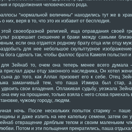
ния и продолжения человеческого рода.
аллосы "нормальной величины" находились тут же в хр
о них, веря в то, что это их избавит от бесплодия.
этой своеобразной религией, ища оправдания своей гре
 культ разрешает сношение и браки между самыми близк
вным, если она отдается родному брату отца или отцу муж
раздобыть для нее небольшое скульптурное изображение
ла бога сделать так, чтобы фаллос брата Камеля польстил и
а для Зейнаб то, очем она теперь менее всего думала 
 прислал дары отцу законного наследника, Он хотел жени
сына до того, как Аллах призовет его к себе. Отец Зей
есьма заманчивый тем, что паша Измира был стар, 
удвоить свои владения. Оплакивая судьбу, уезжала Зейна
 она ему на прощание, только взяла с него слова приехать 
становке, чужому городу, людям.
чная ночь. После нескольких попыток старику – паше
нщины и даже излить на нее капельку семени, затем он 
Зейнаб отвращение дряблым телом и своим маленьким чл
 любви. Потом и эти польщения прекратились, паша отдыхал