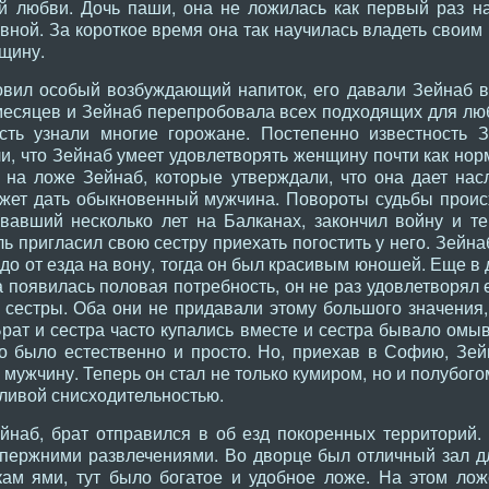
ой любви. Дочь паши, она не ложилась как первый раз н
ивной. За короткое время она так научилась владеть своим 
щину.
вил особый возбуждающий напиток, его давали Зейнаб вы
о месяцев и Зейнаб перепробовала всех подходящих для л
сть узнали многие горожане. Постепенно известность 
, что Зейнаб умеет удовлетворять женщину почти как но
на ложе Зейнаб, которые утверждали, что она дает нас
жет дать обыкновенный мужчина. Повороты судьбы проис
вавший несколько лет на Балканах, закончил войну и т
ль пригласил свою сестру приехать погостить у него. Зейна
до от езда на вону, тогда он был красивым юношей. Еще в 
ата появилась половая потребность, он не раз удовлетворя
 сестры. Оба они не придавали этому большого значения,
рат и сестра часто купались вместе и сестра бывало омы
это было естественно и просто. Но, приехав в Софию, Зе
мужчину. Теперь он стал не только кумиром, но и полубогом
ливой снисходительностью.
йнаб, брат отправился в об езд покоренных территорий.
пержними развлечениями. Во дворце был отличный зал д
кам ями, тут было богатое и удобное ложе. На этом ло