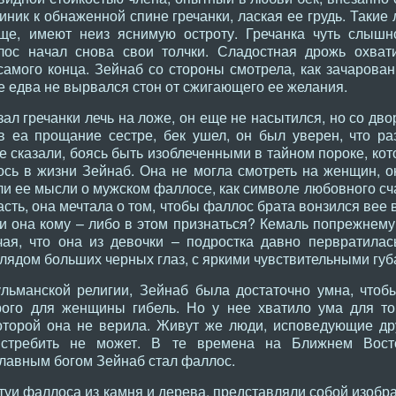
иник к обнаженной спине гречанки, лаская ее грудь. Такие
ще, имеют неиз яснимую остроту. Гречанка чуть слышн
лос начал снова свои толчки. Сладостная дрожь охва
самого конца. Зейнаб со стороны смотрела, как зачарова
ее едва не вырвался стон от сжигающего ее желания.
зал гречанки лечь на ложе, он еще не насытился, но со дв
ув еа прощание сестре, бек ушел, он был уверен, что р
не сказали, боясь быть изоблеченными в тайном пороке, ко
ось в жизни Зейнаб. Она не могла смотреть на женщин, 
ли ее мысли о мужском фаллосе, как символе любовного сч
асть, она мечтала о том, чтобы фаллос брата вонзился вее 
ли она кому – либо в этом признаться? Кемаль попрежнему
чая, что она из девочки – подростка давно первратилас
глядом больших черных глаз, с яркими чувствительными губ
льманской религии, Зейнаб была достаточно умна, чтобы
ого для женщины гибель. Но у нее хватило ума для тог
которой она не верила. Живут же люди, исповедующие дру
истребить не может. В те времена на Ближнем Вос
Главным богом Зейнаб стал фаллос.
туи фаллоса из камня и дерева, представляли собой изобр