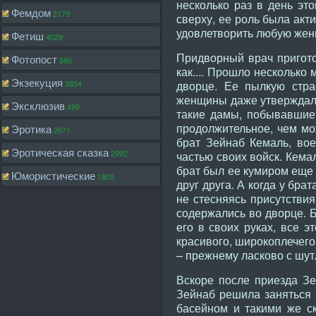
несколько раз в день эт
Фемдом
2179
сверху, ее роль была акт
удовлетворить любую жен
Фетиш
4029
Придворный врач пригото
Фотопост
886
как.... Прошло нескольк
Экзекуция
3854
дворце. Ее пылкую стра
женщины даже утверждали
Эксклюзив
499
такие дамы, побывавшие 
продолжительное, чем мо
Эротика
2671
брат Зейнаб Кемаль, вое
Эротическая сказка
2992
частью своих войск. Кема
брат был ее кумиром еще 
Юмористические
1805
друг друга. А когда у бр
не стесняясь присутствия
содержались во дворце. Б
его в своих руках, все 
красивого, широкоплечего 
– прежнему ласково с шут
Вскоре после приезда Зе
Зейнаб решила заняться 
басейном и такими же с