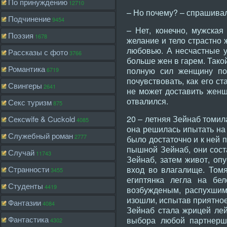
По принуждению
12710
– Но почему? – спрашивал
Подчинение
9454
– Нет, конечно, мужская
Поэзия
1678
желание и тело страстно 
любовью. А несчастные у
Рассказы с фото
3766
больше жен в гарем. Такой
Романтика
полную сил женщину пов
6719
почувствовать, как его с
Свингеры
2641
не может доставить женщи
отвалился.
Секс туризм
875
20 – летняя Зейнаб томил
Сексwife & Cuckold
4085
она решилась ипытать на
Служебный роман
2777
было достаточно и к ней 
пышной Зейнаб, они сост
Случай
11743
Зейнаб, затем живот, оп
Странности
вход во влагалище. Томя
3455
египтянка легла на бе
Студенты
4419
возбужденым, распухшим 
изошли, испытав приятное
Фантазии
4084
Зейнаб стала жрицей лей
Фантастика
выбора любой партнерши
4302