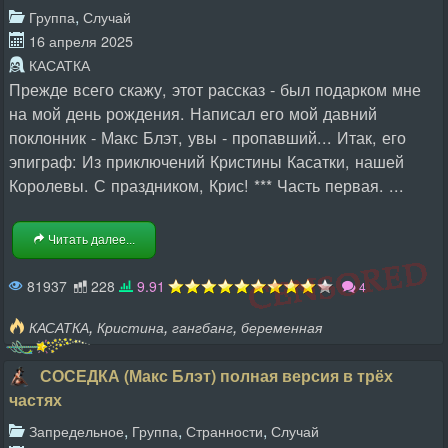
,
Группа
Случай
16 апреля 2025
КАСАТКА
Прежде всего скажу, этот рассказ - был подарком мне
на мой день рождения. Написал его мой давний
поклонник - Макс Блэт, увы - пропавший... Итак, его
эпиграф: Из приключений Кристины Касатки, нашей
Королевы. С праздником, Крис! *** Часть первая. ...
Читать далее...
81937
228
9.91
4
,
,
,
КАСАТКА
Кристина
гангбанг
беременная
СОСЕДКА (Макс Блэт) полная версия в трёх
частях
,
,
,
Запредельное
Группа
Странности
Случай