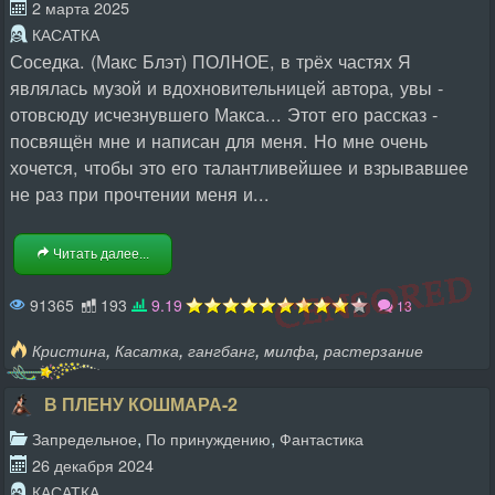
2 марта 2025
КАСАТКА
Соседка. (Макс Блэт) ПОЛНОЕ, в трёх частях Я
являлась музой и вдохновительницей автора, увы -
отовсюду исчезнувшего Макса... Этот его рассказ -
посвящён мне и написан для меня. Но мне очень
хочется, чтобы это его талантливейшее и взрывавшее
не раз при прочтении меня и...
Читать далее...
91365
193
9.19
13
,
,
,
,
Кристина
Касатка
гангбанг
милфа
растерзание
В ПЛЕНУ КОШМАРА-2
,
,
Запредельное
По принуждению
Фантастика
26 декабря 2024
КАСАТКА