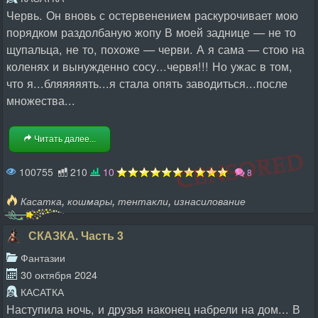
Червь. Он вновь с остервенением раскурочивает мою
порядком раздолбаную жопу В моей заднице — не то
щупальца, не то, похоже — черви. А я сама — стою на
коленях и вынужденно сосу...червя!!! Но ужас в том,
что я...бляяяяять...я стала опять заводиться...после
множества...
Читать далее...
100755
210
10
8
,
,
,
Касатка
кошмары
тентакли
изнасилование
СКАЗКА. Часть 3
Фантазии
30 октября 2024
КАСАТКА
Наступила ночь, и друзья наконец набрели на дом... В