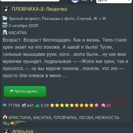
ПЛОВЧИХА-2: Людочка
,
,
,
Зрелый возраст
Рассказы с фото
Случай
Ж + Ж
3 октября 2025
КАСАТКА
Возраст. Возраст беспощаден. Как и жизнь. Тело стало
хрен знает на что похоже. А какой я была! Тугие,
сильные мышцами руки, ноги...жопа была...ну как мои
мужички трындят, подкалывая — «Жопа как орех, так и
просится..», ну вы короче поняли...поняли, что это —
просто бля плевок в меня....
Читать далее...
71756
441
9.58
23
,
,
,
,
КРИСТИНА
КАСАТКА
ПЛОВЧИХА
ЛЕСБИ
НЕЖНОСТЬ
ДОБЫЧА