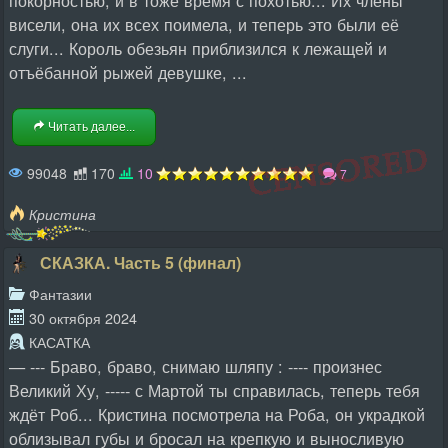
покорностью, и в тоже время с похотью... Их члены
висели, она их всех поимела, и теперь это были её
слуги... Король обезьян приблизился к лежащей и
отъёбанной рыжей девушке, ...
Читать далее...
99048
170
10
7
Кристина
СКАЗКА. Часть 5 (финал)
Фантазии
30 октября 2024
КАСАТКА
— --- Браво, браво, снимаю шляпу : ---- произнес
Великий Ху, ----- с Мартой ты справилась, теперь тебя
ждёт Роб... Кристина посмотрела на Роба, он украдкой
облизывал губы и бросал на крепкую и выносливую