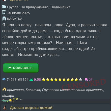
,
,
Группа
По принуждению
Подчинение
19 июля 2025
КАСАТКА
Я шла по парку...вечером...одна. Дура, я рассчитывала
спокойно дойти до дома — когда была одета лишь в
лёгкое летнее платье, с открытыми плечами и с не
менее открытыми ногами?...Наивная... Шаги
сзади...быстро приближающиеся...он не один! Их
много... Незаметно даже для...
Читать далее...
74516
354
9.56
27
,
,
,
Кристина
Касатка
Групповое изнасилование Кристины
Милфа
Долгая дорога домой